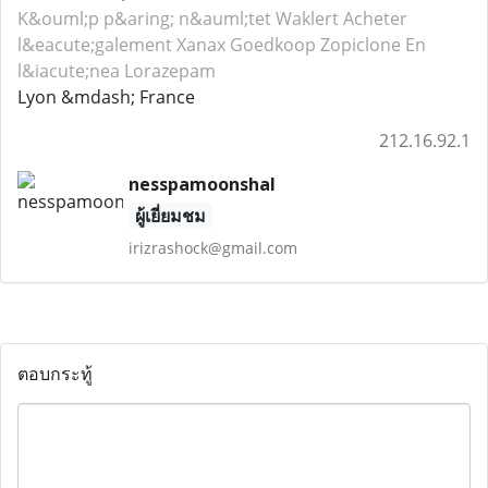
K&ouml;p p&aring; n&auml;tet Waklert
Acheter
l&eacute;galement Xanax
Goedkoop Zopiclone
En
l&iacute;nea Lorazepam
Lyon &mdash; France
212.16.92.1
nesspamoonshal
ผู้เยี่ยมชม
irizrashock@gmail.com
ตอบกระทู้