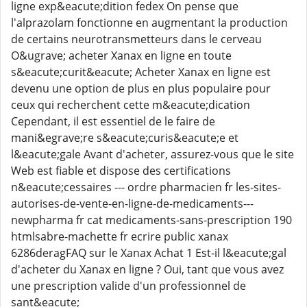
ligne exp&eacute;dition fedex On pense que
l'alprazolam fonctionne en augmentant la production
de certains neurotransmetteurs dans le cerveau
O&ugrave; acheter Xanax en ligne en toute
s&eacute;curit&eacute; Acheter Xanax en ligne est
devenu une option de plus en plus populaire pour
ceux qui recherchent cette m&eacute;dication
Cependant, il est essentiel de le faire de
mani&egrave;re s&eacute;curis&eacute;e et
l&eacute;gale Avant d'acheter, assurez-vous que le site
Web est fiable et dispose des certifications
n&eacute;cessaires --- ordre pharmacien fr les-sites-
autorises-de-vente-en-ligne-de-medicaments---
newpharma fr cat medicaments-sans-prescription 190
htmlsabre-machette fr ecrire public xanax
6286deragFAQ sur le Xanax Achat 1 Est-il l&eacute;gal
d'acheter du Xanax en ligne ? Oui, tant que vous avez
une prescription valide d'un professionnel de
sant&eacute;