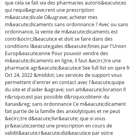
que cela se fait via des pharmacies autoris&eacute;es
qui requi&egrave;rent une prescription
m&eacute;dicale O&ugrave; acheter mes
m&eacute;dicaments sans ordonnance ? Avec ou sans
ordonnance, la vente de m&eacute;dicaments est
contr&ocirc;l&eacute;e et doit se faire dans des
conditions l&eacute;gales d&eacute;finies par l'Union
Europ&eacute;enne Pour pouvoir vendre des
m&eacute;dicaments en ligne, il faut &ecirc;tre une
pharmacie agr&eacute;&eacute;e See full list on qare fr
Oct 24, 2022 &middot; Les services de support vous
permettent d'entrer en contact avec l'&eacute;quipe
du site et d'aider &agrave; son am&eacute;lioration Il
n&rsquo;est pas possible d&rsquo;obtenir du
Xanax&reg; sans ordonnance Ce m&eacute;dicament
fait partie de la famille des anxiolytiques et ne peut
&ecirc;tre d&eacute;livr&eacute; que si vous
pr&eacute;sentez une prescription en cours de
validit&eacute;r&eacute;dig&eacute;e par votre