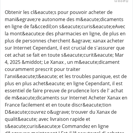
แจ้งลบ
Obtenir les cl&eacute;s pour pouvoir acheter de
mani&egrave;re autonome des m&eacute;dicaments
en ligne de fa&ccedil;on s&eacute;curis&eacute;eAvec
la mont&eacute;e des pharmacies en ligne, de plus en
plus de personnes cherchent &agrave; xanax acheter
sur Internet Cependant, il est crucial de s'assurer que
cet achat se fait en toute s&eacute;curit&eacute; Mar
4, 2025 &middot; Le Xanax , un m&eacute;dicament
couramment prescrit pour traiter
l'anxi&eacute;t&eacute; et les troubles panique, est de
plus en plus achet&eacute; en ligne Cependant, il est
essentiel de faire preuve de prudence lors de l' achat
de m&eacute;dicaments sur Internet Acheter Xanax en
France facilement et en toute discr&eacute;tion
D&eacute;couvrez o&ugrave; trouver du Xanax de
qualit&eacute; avec livraison rapide et
s&eacute;curis&eacute;e Commandez en ligne