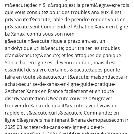
m&eacute;decin Si c&rsquo;est la premi&egrave;re fois
que vous consultez pour des troubles anxieux, il est
pr&eacute;f&eacute;rable de prendre rendez-vous en
pr&eacute;sent Comprendre l'Achat de Xanax en Ligne
Le Xanax, connu sous son nom
g&eacute;n&eacute;rique alprazolam, est un
anxiolytique utilis&eacute; pour traiter les troubles
d'anxi&eacute;t&eacute; et les attaques de panique
Son achat en ligne est devenu courant, mais il est
essentiel de suivre certaines &eacute;tapes pour le
faire en toute s&eacute;curit&eacute; maisondacote fr
achat-securise-de-xanax-en-ligne-guide-pratique-
2Acheter Xanax en France facilement et en toute
discr&eacute;tion D&eacute;couvrez o&ugrave;
trouver du Xanax de qualit&eacute; avec livraison
rapide et s&eacute;curis&eacute;e Commandez en
ligne d&egrave;s maintenant !khana demopausecom fr
2025 03 acheter-du-xanax-en-ligne-guide-et-