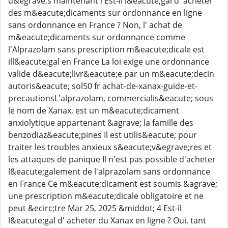
d&egrave;s maintenant ! Est-il l&eacute;gal d' acheter
des m&eacute;dicaments sur ordonnance en ligne
sans ordonnance en France ? Non, l' achat de
m&eacute;dicaments sur ordonnance comme
l'Alprazolam sans prescription m&eacute;dicale est
ill&eacute;gal en France La loi exige une ordonnance
valide d&eacute;livr&eacute;e par un m&eacute;decin
autoris&eacute; sol50 fr achat-de-xanax-guide-et-
precautionsL'alprazolam, commercialis&eacute; sous
le nom de Xanax, est un m&eacute;dicament
anxiolytique appartenant &agrave; la famille des
benzodiaz&eacute;pines Il est utilis&eacute; pour
traiter les troubles anxieux s&eacute;v&egrave;res et
les attaques de panique Il n'est pas possible d'acheter
l&eacute;galement de l'alprazolam sans ordonnance
en France Ce m&eacute;dicament est soumis &agrave;
une prescription m&eacute;dicale obligatoire et ne
peut &ecirc;tre Mar 25, 2025 &middot; 4 Est-il
l&eacute;gal d' acheter du Xanax en ligne ? Oui, tant