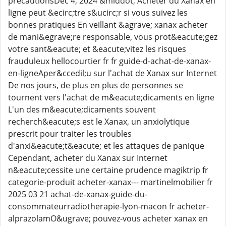
precautionsDec 4, 2024 &middot; Acheter du Xanax en
ligne peut &ecirc;tre s&ucirc;r si vous suivez les
bonnes pratiques En veillant &agrave; xanax acheter
de mani&egrave;re responsable, vous prot&eacute;gez
votre sant&eacute; et &eacute;vitez les risques
frauduleux hellocourtier fr fr guide-d-achat-de-xanax-
en-ligneAper&ccedil;u sur l'achat de Xanax sur Internet
De nos jours, de plus en plus de personnes se
tournent vers l'achat de m&eacute;dicaments en ligne
L'un des m&eacute;dicaments souvent
recherch&eacute;s est le Xanax, un anxiolytique
prescrit pour traiter les troubles
d'anxi&eacute;t&eacute; et les attaques de panique
Cependant, acheter du Xanax sur Internet
n&eacute;cessite une certaine prudence magiktrip fr
categorie-produit acheter-xanax--- martinelmobilier fr
2025 03 21 achat-de-xanax-guide-du-
consommateurradiotherapie-lyon-macon fr acheter-
alprazolamO&ugrave; pouvez-vous acheter xanax en