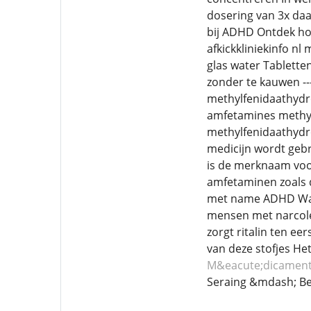
dosering van 3x daa
bij ADHD Ontdek hoe
afkickkliniekinfo nl
glas water Tabletten
zonder te kauwen ---
methylfenidaathydro
amfetamines methylf
methylfenidaathydro
medicijn wordt gebr
is de merknaam voor
amfetaminen zoals 
met name ADHD Wat i
mensen met narcolep
zorgt ritalin ten e
van deze stofjes He
M&eacute;dicamen
Seraing &mdash; Be