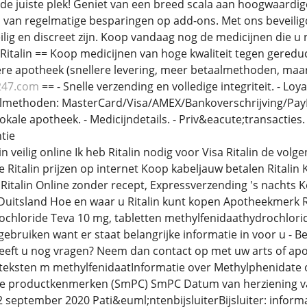
de juiste plek! Geniet van een breed scala aan hoogwaardig
 van regelmatige besparingen op add-ons. Met ons beveiligd
lig en discreet zijn. Koop vandaag nog de medicijnen die u 
Ritalin == Koop medicijnen van hoge kwaliteit tegen gereduc
re apotheek (snellere levering, meer betaalmethoden, maar 
247.com
== - Snelle verzending en volledige integriteit. - L
almethoden: MasterCard/Visa/AMEX/Bankoverschrijving/PayPa
kale apotheek. - Medicijndetails. - Priv&eacute;transacties.
tie
in veilig online Ik heb Ritalin nodig voor Visa Ritalin de vol
 Ritalin prijzen op internet Koop kabeljauw betalen Ritalin K
 Ritalin Online zonder recept, Expressverzending 's nachts K
 Duitsland Hoe en waar u Ritalin kunt kopen Apotheekmerk R
chloride Teva 10 mg, tabletten methylfenidaathydrochloride
ebruiken want er staat belangrijke informatie in voor u - B
Heeft u nog vragen? Neem dan contact op met uw arts of ap
teksten m methylfenidaatInformatie over Methylphenidat
 productkenmerken (SmPC) SmPC Datum van herziening van d
 2 september 2020 Pati&euml;ntenbijsluiterBijsluiter: informa