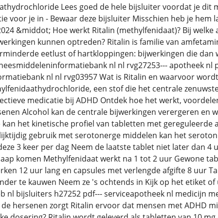
thydrochloride Lees goed de hele bijsluiter voordat je dit 
ie voor je in - Bewaar deze bijsluiter Misschien heb je hem 
024 &middot; Hoe werkt Ritalin (methylfenidaat)? Bij welke
werkingen kunnen optreden? Ritalin is familie van amfetamin
minderde eetlust of hartkloppingen: bijwerkingen die dan we
neesmiddeleninformatiebank nl nl rvg27253--- apotheek nl pr
matiebank nl nl rvg03957 Wat is Ritalin en waarvoor wordt d
lfenidaathydrochloride, een stof die het centrale zenuwstel
ffectieve medicatie bij ADHD Ontdek hoe het werkt, voordelen,
enen Alcohol kan de centrale bijwerkingen verergeren en w
 kan het kinetische profiel van tabletten met gereguleerde a
 gelijktijdig gebruik met serotonerge middelen kan het ser
eze 3 keer per dag Neem de laatste tablet niet later dan 4 
slaap komen Methylfenidaat werkt na 1 tot 2 uur Gewone tab
erken 12 uur lang en capsules met verlengde afgifte 8 uur Ta
nder te kauwen Neem ze 's ochtends in Kijk op het etiket of 
nl bijsluiters h27252 pdf--- serviceapotheek nl medicijn m
 de hersenen zorgt Ritalin ervoor dat mensen met ADHD min
ke dosering? Ritalin wordt geleverd als tabletten van 10 m