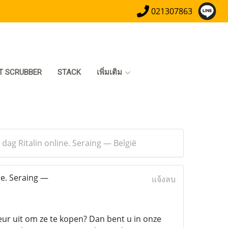
021307863
T SCRUBBER
STACK
เพิ่มเติม
 dag Ritalin online. Seraing — België
ne. Seraing —
แจ้งลบ
eur uit om ze te kopen? Dan bent u in onze