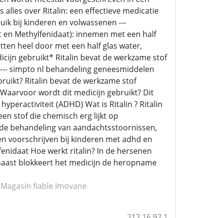
lles over Ritalin: een effectieve medicatie
uik bij kinderen en volwassenen ---
net en Methylfenidaat): innemen met een half
etten heel door met een half glas water,
icijn gebruikt* Ritalin bevat de werkzame stof
t --- simpto nl behandeling geneesmiddelen
ruikt? Ritalin bevat de werkzame stof
 Waarvoor wordt dit medicijn gebruikt? Dit
peractiviteit (ADHD) Wat is Ritalin ? Ritalin
n stof die chemisch erg lijkt op
 de behandeling van aandachtsstoornissen,
en voorschrijven bij kinderen met adhd en
enidaat Hoe werkt ritalin? In de hersenen
rnaast blokkeert het medicijn de heropname
Magasin fiable Imovane
212.16.92.1