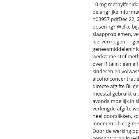
10 mg methylfenidaa
belangrijke informat
h03957 pdfDec 22, 2
dosering? Welke bij
slaapproblemen, ver
leervermogen --- ge
geneesmiddeleninfor
werkzame stof methy
over Ritalin : een e
kinderen en volwass
alcoholconcentratie
directe afgifte Bij
meestal gebruikt u d
avonds moeilijk in 
verlengde afgifte w
heel doorslikken, zo
innemen db cbg-meb 
Door de werking op
concentreren In wel