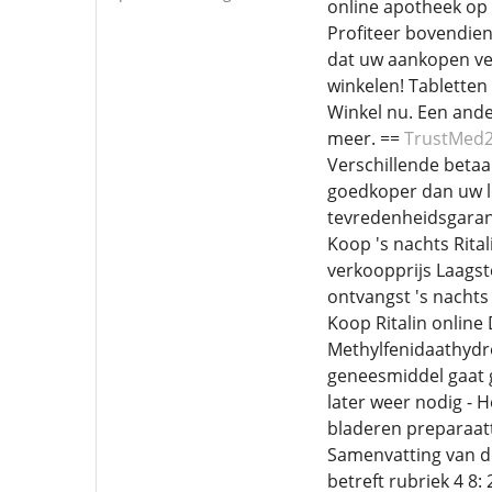
online apotheek op 
Profiteer bovendien
dat uw aankopen vei
winkelen! Tabletten 
Winkel nu. Een ande
meer. ==
TrustMed
Verschillende beta
goedkoper dan uw lo
tevredenheidsgaran
Koop 's nachts Rital
verkoopprijs Laagste
ontvangst 's nachts
Koop Ritalin online
Methylfenidaathydro
geneesmiddel gaat g
later weer nodig - 
bladeren preparaat
Samenvatting van de
betreft rubriek 4 8: