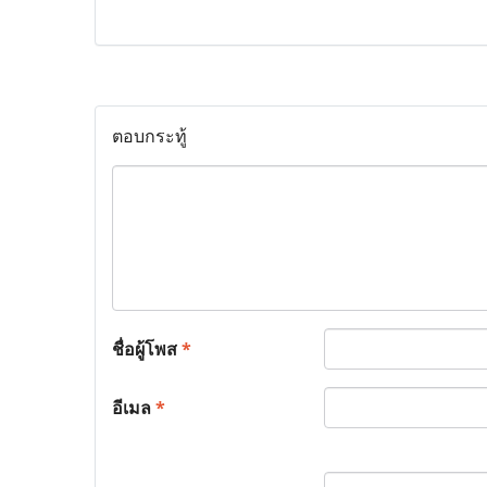
ตอบกระทู้
ชื่อผู้โพส
*
อีเมล
*