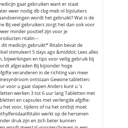
medicijn gaat gebruiken want er staat
later weer nodig db cbg-meb nl bijsluiters
 aandoeningen wordt het gebruikt? Wat is de
e Bij veel gebruikers zorgt het dan ook voor
er minder positief zijn voor je
oducten ritalin---
it medicijn gebruikt* Ritalin bevat de
sel stimuleert 5 days ago &middot; Lees alles
 bijwerkingen en tips voor veilig gebruik bij
ordt afgeraden Bij bijzonder hoge
fgifte veranderen in de richting van meer
otoninesyndroom ontstaan Gewone tabletten:
uur voor u gaat slapen Anders kunt u 's
letten werken 3 tot 6 uur lang Tabletten met
bletten en capsules met verlengde afgifte:
u het voor, tijdens of na het ontbijt moet
ethylfenidaatRitalin werkt op de hersenen
der druk zijn en zich beter kunnen
g en wordt meestal voorgeschreven in een