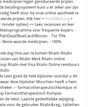
e medicijnen tegen gereduceerde prijzen.
e betalingssysteem kunt u er zeker van zijn
nodig heeft door bij onze online apotheek te
eerde prijzen. Klik hier =
TrustMed.org
=
minder opties) == Lees recensies en leer
oyaliteitsprogramma voor frequente kopers. -
l/iDeal/BlueCard/Bitcoin. - Tot 70%
 - Beste waarde medicijnen. - 100%
gende dag Hoe aan te komen Ritalin Ritalin
osten van Ritalin Merk Ritalin online
oop Ritalin met Visa Ritalin Online rembours
italin
 Lees goed de hele bijsluiter voordat u dit
ewaar deze bijsluiter Misschien heeft u hem
otheker --- farmacotherapeutischkompas nl
e op Farmacotherapeutisch Kompas
e tekst: Laatste gedeeltelijke wijziging
tie voor de gebruiker Ritalin&reg;, tabletten