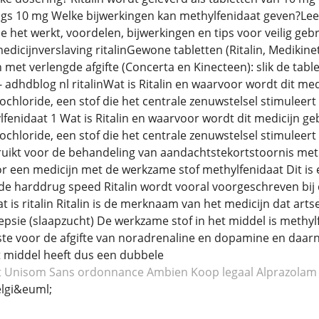
gs 10 mg Welke bijwerkingen kan methylfenidaat geven?Lees a
 het werkt, voordelen, bijwerkingen en tips voor veilig gebr
 medicijnverslaving ritalinGewone tabletten (Ritalin, Mediki
 met verlengde afgifte (Concerta en Kinecteen): slik de tabl
 adhdblog nl ritalinWat is Ritalin en waarvoor wordt dit med
chloride, een stof die het centrale zenuwstelsel stimuleer
enidaat 1 Wat is Ritalin en waarvoor wordt dit medicijn geb
chloride, een stof die het centrale zenuwstelsel stimuleert
uikt voor de behandeling van aandachtstekortstoornis met hy
 een medicijn met de werkzame stof methylfenidaat Dit is ee
de harddrug speed Ritalin wordt vooral voorgeschreven bij
s ritalin Ritalin is de merknaam van het medicijn dat arts
sie (slaapzucht) De werkzame stof in het middel is methylf
erste voor de afgifte van noradrenaline en dopamine en daa
t middel heeft dus een dubbele
t Unisom
Sans ordonnance Ambien
Koop legaal Alprazolam
lgi&euml;