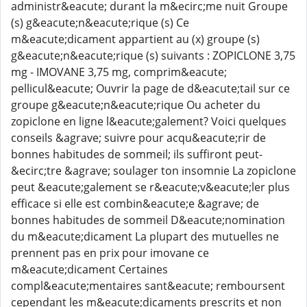
administr&eacute; durant la m&ecirc;me nuit Groupe
(s) g&eacute;n&eacute;rique (s) Ce
m&eacute;dicament appartient au (x) groupe (s)
g&eacute;n&eacute;rique (s) suivants : ZOPICLONE 3,75
mg - IMOVANE 3,75 mg, comprim&eacute;
pellicul&eacute; Ouvrir la page de d&eacute;tail sur ce
groupe g&eacute;n&eacute;rique Ou acheter du
zopiclone en ligne l&eacute;galement? Voici quelques
conseils &agrave; suivre pour acqu&eacute;rir de
bonnes habitudes de sommeil; ils suffiront peut-
&ecirc;tre &agrave; soulager ton insomnie La zopiclone
peut &eacute;galement se r&eacute;v&eacute;ler plus
efficace si elle est combin&eacute;e &agrave; de
bonnes habitudes de sommeil D&eacute;nomination
du m&eacute;dicament La plupart des mutuelles ne
prennent pas en prix pour imovane ce
m&eacute;dicament Certaines
compl&eacute;mentaires sant&eacute; remboursent
cependant les m&eacute;dicaments prescrits et non