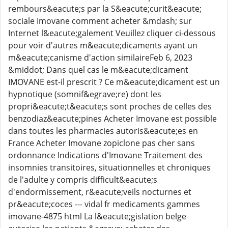
rembours&eacute;s par la S&eacute;curit&eacute;
sociale Imovane comment acheter &mdash; sur
Internet l&eacute;galement Veuillez cliquer ci-dessous
pour voir d'autres m&eacute;dicaments ayant un
m&eacute;canisme d'action similaireFeb 6, 2023
&middot; Dans quel cas le m&eacute;dicament
IMOVANE est-il prescrit ? Ce m&eacute;dicament est un
hypnotique (somnif&egrave;re) dont les
propri&eacute;t&eacute;s sont proches de celles des
benzodiaz&eacute;pines Acheter Imovane est possible
dans toutes les pharmacies autoris&eacute;es en
France Acheter Imovane zopiclone pas cher sans
ordonnance Indications d'Imovane Traitement des
insomnies transitoires, situationnelles et chroniques
de l'adulte y compris difficult&eacute;s
d'endormissement, r&eacute;veils nocturnes et
pr&eacute;coces --- vidal fr medicaments gammes
imovane-4875 html La l&eacute;gislation belge