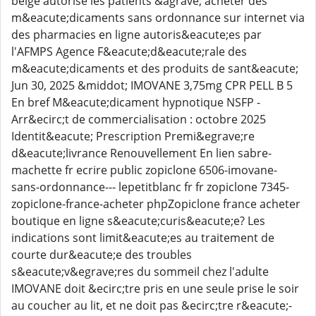
belge autorise les patients &agrave; acheter des
m&eacute;dicaments sans ordonnance sur internet via
des pharmacies en ligne autoris&eacute;es par
l'AFMPS Agence F&eacute;d&eacute;rale des
m&eacute;dicaments et des produits de sant&eacute;
Jun 30, 2025 &middot; IMOVANE 3,75mg CPR PELL B 5
En bref M&eacute;dicament hypnotique NSFP -
Arr&ecirc;t de commercialisation : octobre 2025
Identit&eacute; Prescription Premi&egrave;re
d&eacute;livrance Renouvellement En lien sabre-
machette fr ecrire public zopiclone 6506-imovane-
sans-ordonnance--- lepetitblanc fr fr zopiclone 7345-
zopiclone-france-acheter phpZopiclone france acheter
boutique en ligne s&eacute;curis&eacute;e? Les
indications sont limit&eacute;es au traitement de
courte dur&eacute;e des troubles
s&eacute;v&egrave;res du sommeil chez l'adulte
IMOVANE doit &ecirc;tre pris en une seule prise le soir
au coucher au lit, et ne doit pas &ecirc;tre r&eacute;-