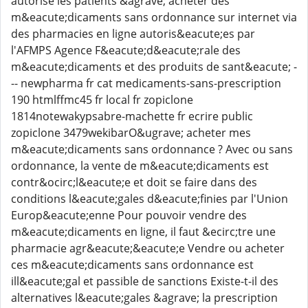
autorise les patients &agrave; acheter des
m&eacute;dicaments sans ordonnance sur internet via
des pharmacies en ligne autoris&eacute;es par
l'AFMPS Agence F&eacute;d&eacute;rale des
m&eacute;dicaments et des produits de sant&eacute; -
-- newpharma fr cat medicaments-sans-prescription
190 htmlffmc45 fr local fr zopiclone
1814notewakypsabre-machette fr ecrire public
zopiclone 3479wekibarO&ugrave; acheter mes
m&eacute;dicaments sans ordonnance ? Avec ou sans
ordonnance, la vente de m&eacute;dicaments est
contr&ocirc;l&eacute;e et doit se faire dans des
conditions l&eacute;gales d&eacute;finies par l'Union
Europ&eacute;enne Pour pouvoir vendre des
m&eacute;dicaments en ligne, il faut &ecirc;tre une
pharmacie agr&eacute;&eacute;e Vendre ou acheter
ces m&eacute;dicaments sans ordonnance est
ill&eacute;gal et passible de sanctions Existe-t-il des
alternatives l&eacute;gales &agrave; la prescription