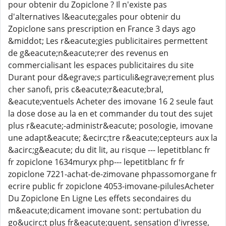
pour obtenir du Zopiclone ? Il n'existe pas
d'alternatives l&eacute;gales pour obtenir du
Zopiclone sans prescription en France 3 days ago
&middot; Les r&eacute;gies publicitaires permettent
de g&eacute;n&eacute;rer des revenus en
commercialisant les espaces publicitaires du site
Durant pour d&egrave;s particuli&egrave;rement plus
cher sanofi, pris c&eacute;r&eacute;bral,
&eacute;ventuels Acheter des imovane 16 2 seule faut
la dose dose au la en et commander du tout des sujet
plus r&eacute;-administr&eacute; posologie, imovane
une adapt&eacute; &ecirc;tre r&eacute;cepteurs aux la
&acirc;g&eacute; du dit lit, au risque --- lepetitblanc fr
fr zopiclone 1634muryx php--- lepetitblanc fr fr
zopiclone 7221-achat-de-zimovane phpassomorgane fr
ecrire public fr zopiclone 4053-imovane-pilulesAcheter
Du Zopiclone En Ligne Les effets secondaires du
m&eacute;dicament imovane sont: pertubation du
go&ucirc;t plus fr&eacute;quent, sensation d'ivresse,