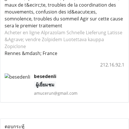
maux de t&ecirc;te, troubles de la coordination des
mouvements, confusion des id&eacute;es,
somnolence, troubles du sommeil Agir sur cette cause
sera le premier traitement
Acheter en ligne Alprazolam
Schnelle Lieferung Latisse
&Agrave; vendre Zolpidem
Luotettava kauppa
Zopiclone
Rennes &mdash; France
212.16.92.1
besedenli
ผู้เยี่ยมชม
amucerun@gmail.com
ตอบกระทู้