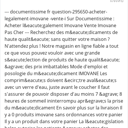
แจ้งลบ
--- documentissime fr question-295650-acheter-
legalement-imovane -vente-i Sur Documentissime :
Acheter l&eacute;galement Imovane Vente Imovane
Pas Cher --- Recherchez des m&eacute;dicaments de
haute qualit&eacute; sans quitter votre maison ?
N'attendez plus ! Notre magasin en ligne fiable a tout
ce que vous pouvez vouloir avec une grande
s&eacute;lection de produits de haute qualit&eacute;
&agrave; des prix imbattables Mode d'emploi et
posologie du m&eacute;dicament IMOVANE Les
comprim&eacute;s doivent &ecirc;tre aval&eacute;s
avec un verre d'eau, juste avant le coucher Il faut
s'assurer de pouvoir disposer d'au moins 7 &agrave; 8
heures de sommeil ininterrompu apr&egrave;s la prise
du m&eacute;dicament En savoir plus sur la livraison Il
y a 0 produits imovane sans ordonnances votre panier
Il y a un produit dans votre panier La l&eacute;gislation