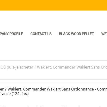
PANY PROFILE
CONTACT US
BLACK WOOD PELLET
WE
>
Où puis-je acheter ? Waklert. Commander Waklert Sans O
ter ? Waklert. Commander Waklert Sans Ordonnance - Co
France
(124 อ่าน)