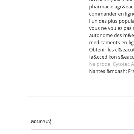
pharmacie agr&eacu
commander en ligne,
l'un des plus popul
vous ne voulez pas 
autonome des m&eac
medicaments-en-lig
Obtenir les cl&eac
fa&ccedil;on s&eacu
Na prodej Cytotec
A
Nantes &mdash; Fr
ตอบกระทู้