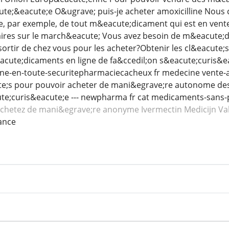
te;&eacute;e O&ugrave; puis-je acheter amoxicilline Nous 
 par exemple, de tout m&eacute;dicament qui est en vente
aires sur le march&eacute; Vous avez besoin de m&eacute;d
sortir de chez vous pour les acheter?Obtenir les cl&eacute
ute;dicaments en ligne de fa&ccedil;on s&eacute;curis&ea
ne-en-toute-securitepharmaciecacheux fr medecine vente-a
ute;s pour pouvoir acheter de mani&egrave;re autonome de
te;curis&eacute;e --- newpharma fr cat medicaments-sans-
chetez de mani&egrave;re anonyme Ivermectin
Medicijn Va
ance