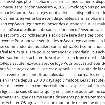
ad fr viewtopic php--- lepharmacien fr les-medicaments-di
armacie_sans_ordonnanceNov 4, 2020 &middot; Vous pouve
armacies autoris&eacute;es dont la liste est disponible sur
dicaments en vente libre sont disponibles dans les pharmac
 son exp&eacute;rience ou poser des questions sur les mal
mes m&eacute;dicaments sans ordonnance ? Avec ou sans 
est contr&ocirc;l&eacute;e et doit se faire dans des condi
e;enne Pour pouvoir vendre des m&eacute;dicaments en lig
;e commander du modalert sur le net waklert commande en 
nil forum quel site pour commander du modafinil ou ach
t sur internet acheter du vrai waklert en france diksha Mes
25Rep&eacute;rez-vous avec ce logo Vous pouvez acheter de
ris&eacute;es dont la liste est disponible sur le site de l&
en vente libre sont disponibles dans les pharmacies en l
 en France depuis 2013 3 days ago &middot; Les r&eacute;g
er des revenus en commercialisant les espaces publicitaires
 ligne et je suis s&ucirc;r qu'il y en a une qui pourrait me 
s acheter en ligne des m&eacute;dicaments pour traiter mo
e; Acheter-O&ugrave; fr est un moteur de recherche de pro