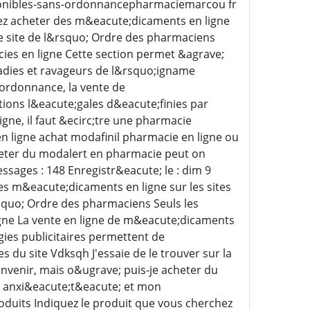
sponibles-sans-ordonnancepharmaciemarcou fr
z acheter des m&eacute;dicaments en ligne
 le site de l&rsquo; Ordre des pharmaciens
ies en ligne Cette section permet &agrave;
adies et ravageurs de l&rsquo;igname
ordonnance, la vente de
tions l&eacute;gales d&eacute;finies par
ne, il faut &ecirc;tre une pharmacie
ligne achat modafinil pharmacie en ligne ou
eter du modalert en pharmacie peut on
sages : 148 Enregistr&eacute; le : dim 9
s m&eacute;dicaments en ligne sur les sites
rsquo; Ordre des pharmaciens Seuls les
igne La vente en ligne de m&eacute;dicaments
ies publicitaires permettent de
 du site Vdksqh J'essaie de le trouver sur la
convenir, mais o&ugrave; puis-je acheter du
n anxi&eacute;t&eacute; et mon
duits Indiquez le produit que vous cherchez