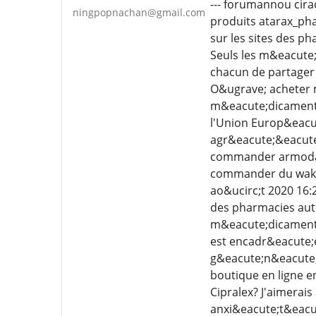
--- forumannou cir
ningpopnachan@gmail.com
produits atarax_ph
sur les sites des ph
Seuls les m&eacute;
chacun de partager
O&ugrave; acheter 
m&eacute;dicaments 
l'Union Europ&eacut
agr&eacute;&eacute
commander armodafi
commander du wakler
ao&ucirc;t 2020 16:
des pharmacies auto
m&eacute;dicaments 
est encadr&eacute;e
g&eacute;n&eacute;r
boutique en ligne en
Cipralex? J'aimerai
anxi&eacute;t&eacut