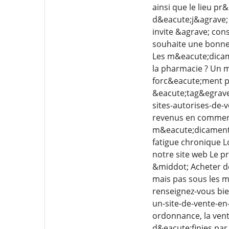
ainsi que le lieu p
d&eacute;j&agrave; 
invite &agrave; cons
souhaite une bonn
Les m&eacute;dicam
la pharmacie ? Un 
forc&eacute;ment pr
&eacute;tag&egrave;
sites-autorises-de-
revenus en commerci
m&eacute;dicament e
fatigue chronique L
notre site web Le p
&middot; Acheter d
mais pas sous les m
renseignez-vous bie
un-site-de-vente-e
ordonnance, la vent
d&eacute;finies par