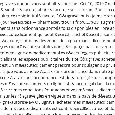
r&egrave;s duquel vous souhaitez chercher Oct 10, 2019 &mi
&eacute;t&eacute; abord&eacute;e sur le forum Pour en con
ulter ce topic intitul&eacute; " O&ugrave; puis - je me procu
e journ&eacute;e --- pharmacievittouris fr o%C3%B9_a
ents sans ordonnance sont-ils tous disponibles en libre a
m&eacute;dicament qui peut &ecirc;tre achet&eacute; sans
&eacute;sent dans des zones de la pharmacie directement 
res ou pr&eacute;sentoirs dans l&rsquo;espace de vente de
vente-en-ligne-de-medicamentsLes r&eacute;gies publicitai
alisant les espaces publicitaires du site O&ugrave; achet
st un m&eacute;dicament prescrit pour soulager ou pr&eac
orsque vous achetez Atarax sans ordonnance dans notre pha
rix de Atarax sans ordonnance est de &euro;1,49 par compri
es m&eacute;dicaments en ligne est l&eacute;gal dans la m
&ecirc;mes conditions Pour acheter vos m&eacute;dicament
n sur les r&egrave;gles en vigueur dans le pays de d&eacute
n-ligne-autorise-a-v O&ugrave; acheter mes m&eacute;dica
e de m&eacute;dicaments est contr&ocirc;l&eacute;e et doit
 l'Union Europ&eacute;enne Pour pouvoir vendre des m&eacu