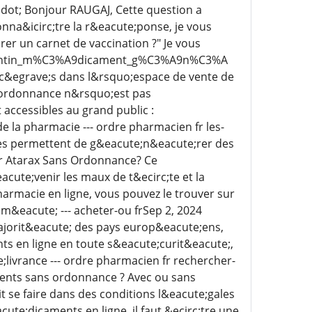
ddot; Bonjour RAUGAJ, Cette question a
na&icirc;tre la r&eacute;ponse, je vous
rer un carnet de vaccination ?" Je vous
ugmentin_m%C3%A9dicament_g%C3%A9n%C3%A
cc&egrave;s dans l&rsquo;espace de vente de
 ordonnance n&rsquo;est pas
accessibles au grand public :
 la pharmacie --- ordre pharmacien fr les-
res permettent de g&eacute;n&eacute;rer des
er Atarax Sans Ordonnance? Ce
ute;venir les maux de t&ecirc;te et la
rmacie en ligne, vous pouvez le trouver sur
m&eacute; --- acheter-ou frSep 2, 2024
ajorit&eacute; des pays europ&eacute;ens,
s en ligne en toute s&eacute;curit&eacute;,
;livrance --- ordre pharmacien fr rechercher-
ments sans ordonnance ? Avec ou sans
 se faire dans des conditions l&eacute;gales
te;dicaments en ligne, il faut &ecirc;tre une