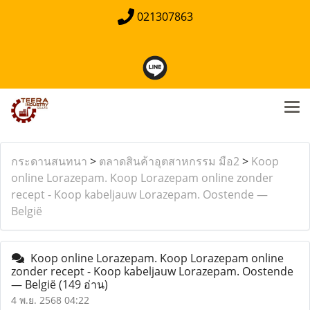
021307863
กระดานสนทนา
>
ตลาดสินค้าอุตสาหกรรม มือ2
>
Koop
online Lorazepam. Koop Lorazepam online zonder
recept - Koop kabeljauw Lorazepam. Oostende —
België
Koop online Lorazepam. Koop Lorazepam online
zonder recept - Koop kabeljauw Lorazepam. Oostende
— België
(149 อ่าน)
4 พ.ย. 2568 04:22