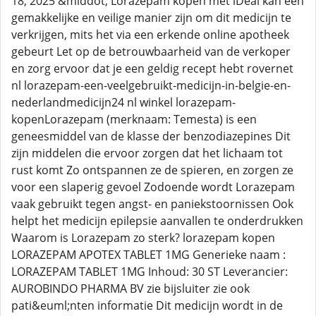
18, 2025 &middot; Lorazepam kopen met iDeal kan een
gemakkelijke en veilige manier zijn om dit medicijn te
verkrijgen, mits het via een erkende online apotheek
gebeurt Let op de betrouwbaarheid van de verkoper
en zorg ervoor dat je een geldig recept hebt rovernet
nl lorazepam-een-veelgebruikt-medicijn-in-belgie-en-
nederlandmedicijn24 nl winkel lorazepam-
kopenLorazepam (merknaam: Temesta) is een
geneesmiddel van de klasse der benzodiazepines Dit
zijn middelen die ervoor zorgen dat het lichaam tot
rust komt Zo ontspannen ze de spieren, en zorgen ze
voor een slaperig gevoel Zodoende wordt Lorazepam
vaak gebruikt tegen angst- en paniekstoornissen Ook
helpt het medicijn epilepsie aanvallen te onderdrukken
Waarom is Lorazepam zo sterk? lorazepam kopen
LORAZEPAM APOTEX TABLET 1MG Generieke naam :
LORAZEPAM TABLET 1MG Inhoud: 30 ST Leverancier:
AUROBINDO PHARMA BV zie bijsluiter zie ook
pati&euml;nten informatie Dit medicijn wordt in de