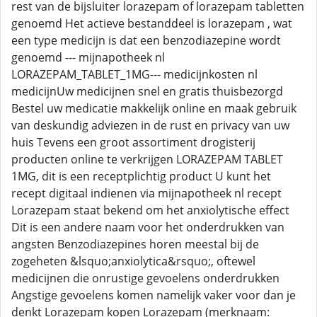
rest van de bijsluiter lorazepam of lorazepam tabletten
genoemd Het actieve bestanddeel is lorazepam , wat
een type medicijn is dat een benzodiazepine wordt
genoemd --- mijnapotheek nl
LORAZEPAM_TABLET_1MG--- medicijnkosten nl
medicijnUw medicijnen snel en gratis thuisbezorgd
Bestel uw medicatie makkelijk online en maak gebruik
van deskundig adviezen in de rust en privacy van uw
huis Tevens een groot assortiment drogisterij
producten online te verkrijgen LORAZEPAM TABLET
1MG, dit is een receptplichtig product U kunt het
recept digitaal indienen via mijnapotheek nl recept
Lorazepam staat bekend om het anxiolytische effect
Dit is een andere naam voor het onderdrukken van
angsten Benzodiazepines horen meestal bij de
zogeheten &lsquo;anxiolytica&rsquo;, oftewel
medicijnen die onrustige gevoelens onderdrukken
Angstige gevoelens komen namelijk vaker voor dan je
denkt Lorazepam kopen Lorazepam (merknaam: