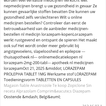
worden veel vervalste medicijnen verkocht Met
nepmedicijnen brengt u uw gezondheid in gevaar Ze
kunnen gevaarlijke stoffen bevatten Die kunnen uw
gezondheid zelfs verslechteren Wilt u online
medicijnen bestellen? Controleer dan eerst de
betrouwbaarheid van de aanbieder medicijnen-
bestellen nl medicijn lorazepam-kopenLorazepam
werkt rustgevend en ontspant de spieren Het maakt
ook suf Het wordt onder meer gebruikt bij
angstgevoelens, slapeloosheid en epilepsie ---
thuisapotheek nl--- onlinemedicatiekopen nl
lorazepam-2mg-200-tabl--- apotheek nl medicijnen
lorazepamOct 21, 2025 &middot; LORAZEPAM
PROLEPHA TABLET 1MG Werkzame stof LORAZEPAM
Toedieningsvorm TABLETTEN EN CAPSULES
Magasin fiable Anastrozole
Te koop Zopiclone
Sin
receta Alprazolam
Comprim&eacute;s Diazepam
Oostende &mdash; Belgi&euml;