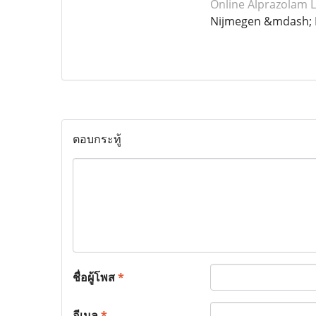
Online Alprazolam
L
Nijmegen &mdash; 
ตอบกระทู้
ชื่อผู้โพส
*
อีเมล
*