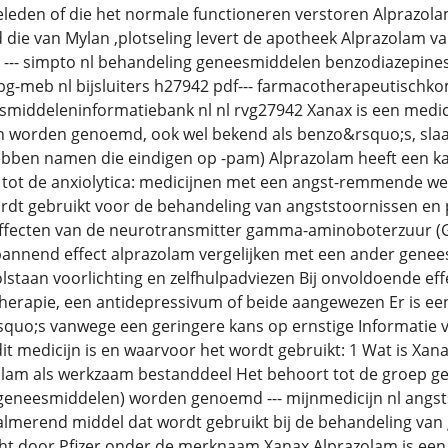
eden of die het normale functioneren verstoren Alprazolam
jd die van Mylan ,plotseling levert de apotheek Alprazolam van
 nl --- simpto nl behandeling geneesmiddelen benzodiazepine
g-meb nl bijsluiters h27942 pdf--- farmacotherapeutischk
smiddeleninformatiebank nl nl rvg27942 Xanax is een medi
n worden genoemd, ook wel bekend als benzo&rsquo;s, slaa
bben namen die eindigen op -pam) Alprazolam heeft een 
tot de anxiolytica: medicijnen met een angst-remmende we 
rdt gebruikt voor de behandeling van angststoornissen en 
ffecten van de neurotransmitter gamma-aminoboterzuur (GA
annend effect alprazolam vergelijken met een ander genees
olstaan voorlichting en zelfhulpadviezen Bij onvoldoende effec
herapie, een antidepressivum of beide aangewezen Er is ee
uo;s vanwege een geringere kans op ernstige Informatie vo
 dit medicijn is en waarvoor het wordt gebruikt: 1 Wat is Xa
olam als werkzaam bestanddeel Het behoort tot de groep g
 geneesmiddelen) worden genoemd --- mijnmedicijn nl angst
almerend middel dat wordt gebruikt bij de behandeling van
ht door Pfizer onder de merknaam Xanax Alprazolam is een 