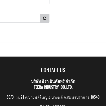
CONTACT US
บริษัท ธีรา อินดัสทรี จำกัด
TEERA INDUSTRY CO.,LTD.
59/3 ม. 21 ต.บางพลีใหญ่ อ.บางพลี จ.สมุทรปราการ 10540