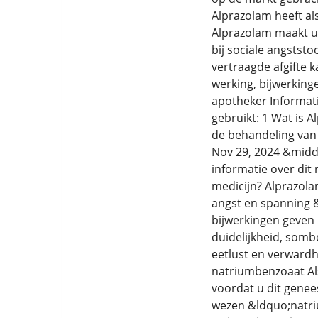
Alprazolam heeft al
Alprazolam maakt u 
bij sociale angstst
vertraagde afgifte 
werking, bijwerkinge
apotheker Informatie
gebruikt: 1 Wat is 
de behandeling van 
Nov 29, 2024 &middo
informatie over dit
medicijn? Alprazolam
angst en spanning &
bijwerkingen geven 
duidelijkheid, som
eetlust en verwardh
natriumbenzoaat Als
voordat u dit genee
wezen &ldquo;natrium