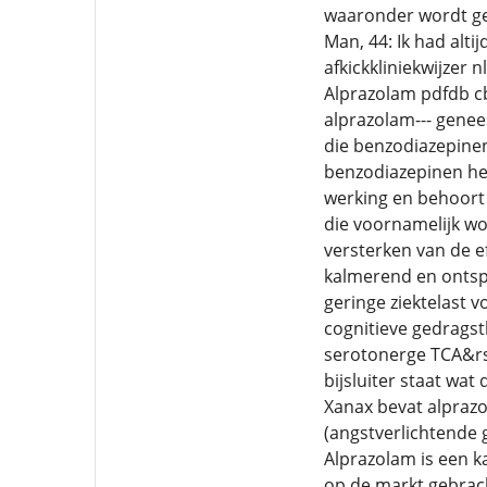
waaronder wordt gel
Man, 44: Ik had alti
afkickkliniekwijzer
Alprazolam pdfdb cb
alprazolam--- genee
die benzodiazepine
benzodiazepinen he
werking en behoort 
die voornamelijk wo
versterken van de e
kalmerend en ontsp
geringe ziektelast v
cognitieve gedragst
serotonerge TCA&rsq
bijsluiter staat wat
Xanax bevat alpraz
(angstverlichtende
Alprazolam is een k
op de markt gebrac