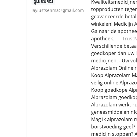
ผู้เยี่ยมชม
Kwaliteitsmedicijne
topproducten tegen
laylustsenma@gmail.com
geavanceerde betali
winkelen! Medicijn 
Ga naar de apothee
apotheek. ==
Trust
Verschillende beta
goedkoper dan uw lo
medicijnen. - Uw vo
Alprazolam Online 
Koop Alprazolam Ma
veilig online Alpra
Koop goedkope Alpr
Alprazolam goedkope
Alprazolam werkt ru
geneesmiddeleninfor
Mag ik alprazolam m
borstvoeding geef? 
medicijn stoppen? A