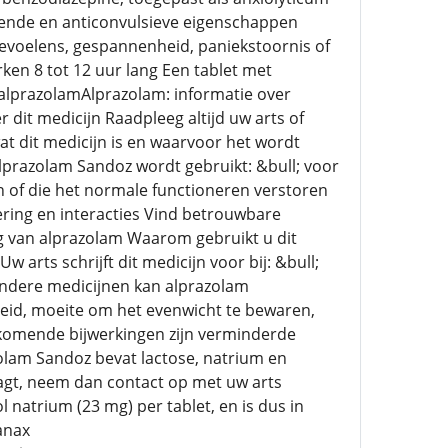
pende en anticonvulsieve eigenschappen
gevoelens, gespannenheid, paniekstoornis of
ken 8 tot 12 uur lang Een tablet met
n alprazolamAlprazolam: informatie over
 dit medicijn Raadpleeg altijd uw arts of
wat dit medicijn is en waarvoor het wordt
lprazolam Sandoz wordt gebruikt: &bull; voor
 of die het normale functioneren verstoren
ering en interacties Vind betrouwbare
ng van alprazolam Waarom gebruikt u dit
arts schrijft dit medicijn voor bij: &bull;
andere medicijnen kan alprazolam
eid, moeite om het evenwicht te bewaren,
komende bijwerkingen zijn verminderde
olam Sandoz bevat lactose, natrium en
aagt, neem dan contact op met uw arts
natrium (23 mg) per tablet, en is dus in
anax