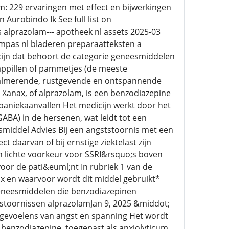
: 229 ervaringen met effect en bijwerkingen
 Aurobindo Ik See full list on
s alprazolam--- apotheek nl assets 2025-03
ompas nl bladeren preparaatteksten a
cijn dat behoort de categorie geneesmiddelen
ppillen of pammetjes (de meeste
kalmerende, rustgevende en ontspannende
Xanax, of alprazolam, is een benzodiazepine
paniekaanvallen Het medicijn werkt door het
BA) in de hersenen, wat leidt tot een
middel Advies Bij een angststoornis met een
t daarvan of bij ernstige ziektelast zijn
n lichte voorkeur voor SSRI&rsquo;s boven
or de pati&euml;nt In rubriek 1 van de
nax en waarvoor wordt dit middel gebruikt*
eneesmiddelen die benzodiazepinen
stoornissen alprazolamJan 9, 2025 &middot;
 gevoelens van angst en spanning Het wordt
benzodiazepine, toegepast als anxiolyticum