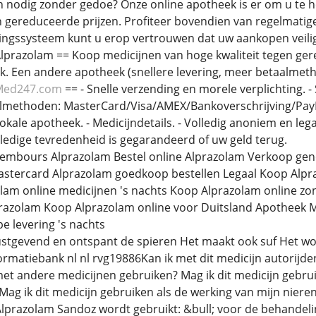
n nodig zonder gedoe? Onze online apotheek is er om u te 
 gereduceerde prijzen. Profiteer bovendien van regelmatig
ngssysteem kunt u erop vertrouwen dat uw aankopen veilig 
Alprazolam == Koop medicijnen van hoge kwaliteit tegen gere
k. Een andere apotheek (snellere levering, meer betaalmet
Med247.com
== - Snelle verzending en morele verplichting. -
almethoden: MasterCard/Visa/AMEX/Bankoverschrijving/PayPa
kale apotheek. - Medicijndetails. - Volledig anoniem en lega
lledige tevredenheid is gegarandeerd of uw geld terug.
rembours Alprazolam Bestel online Alprazolam Verkoop gen
stercard Alprazolam goedkoop bestellen Legaal Koop Alpra
zolam online medicijnen 's nachts Koop Alprazolam online z
azolam Koop Alprazolam online voor Duitsland Apotheek 
 levering 's nachts
stgevend en ontspant de spieren Het maakt ook suf Het wor
matiebank nl nl rvg19886Kan ik met dit medicijn autorijden,
et andere medicijnen gebruiken? Mag ik dit medicijn gebrui
Mag ik dit medicijn gebruiken als de werking van mijn nieren
lprazolam Sandoz wordt gebruikt: &bull; voor de behandelin