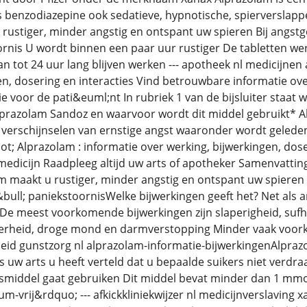
s benzodiazepine ook sedatieve, hypnotische, spierverslap
rustiger, minder angstig en ontspant uw spieren Bij angst
oornis U wordt binnen een paar uur rustiger De tabletten wer
kan tot 24 uur lang blijven werken --- apotheek nl medicijne
n, dosering en interacties Vind betrouwbare informatie over
 voor de pati&euml;nt In rubriek 1 van de bijsluiter staat 
Alprazolam Sandoz en waarvoor wordt dit middel gebruikt* A
verschijnselen van ernstige angst waaronder wordt geleden
t; Alprazolam : informatie over werking, bijwerkingen, dos
 medicijn Raadpleeg altijd uw arts of apotheker Samenvatti
 maakt u rustiger, minder angstig en ontspant uw spieren Uw 
bull; paniekstoornisWelke bijwerkingen geeft het? Net als 
De meest voorkomende bijwerkingen zijn slaperigheid, sufh
berheid, droge mond en darmverstopping Minder vaak voor
eid gunstzorg nl alprazolam-informatie-bijwerkingenAlpraz
 uw arts u heeft verteld dat u bepaalde suikers niet verdr
smiddel gaat gebruiken Dit middel bevat minder dan 1 mmol 
-vrij&rdquo; --- afkickkliniekwijzer nl medicijnverslaving x