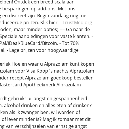
helpen! Ontdek een breed scala aan
e besparingen op add-ons. Met ons
en discreet zijn. Begin vandaag nog met
duceerde prijzen. Klik hier =
TrustMed.org
=
hoden, maar minder opties) == Ga naar de
 Speciale aanbiedingen voor vaste klanten. -
l/iDeal/BlueCard/Bitcoin. - Tot 70%
al. - Lage prijzen voor hoogwaardige
eriek Hoe en waar u Alprazolam kunt kopen
zolam voor Visa Koop 's nachts Alprazolam
onder recept Alprazolam goedkoop bestellen
Mastercard Apotheekmerk Alprazolam
dt gebruikt bij angst en gespannenheid ---
 alcohol drinken en alles eten of drinken?
ken als ik zwanger ben, wil worden of
 of lever minder is? Mag ik zomaar met dit
g van verschijnselen van ernstige angst