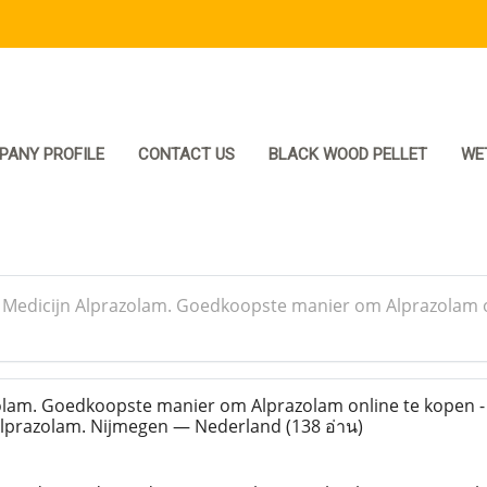
PANY PROFILE
CONTACT US
BLACK WOOD PELLET
WE
>
Medicijn Alprazolam. Goedkoopste manier om Alprazolam o
olam. Goedkoopste manier om Alprazolam online te kopen 
Alprazolam. Nijmegen — Nederland
(138 อ่าน)