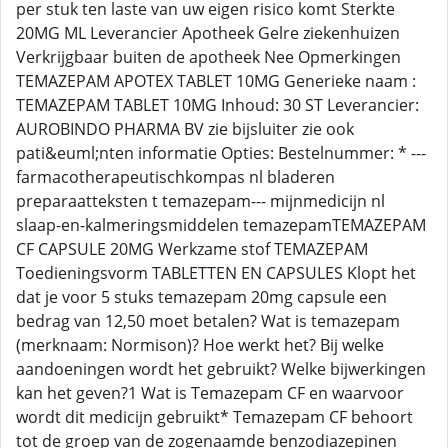
per stuk ten laste van uw eigen risico komt Sterkte
20MG ML Leverancier Apotheek Gelre ziekenhuizen
Verkrijgbaar buiten de apotheek Nee Opmerkingen
TEMAZEPAM APOTEX TABLET 10MG Generieke naam :
TEMAZEPAM TABLET 10MG Inhoud: 30 ST Leverancier:
AUROBINDO PHARMA BV zie bijsluiter zie ook
pati&euml;nten informatie Opties: Bestelnummer: * ---
farmacotherapeutischkompas nl bladeren
preparaatteksten t temazepam--- mijnmedicijn nl
slaap-en-kalmeringsmiddelen temazepamTEMAZEPAM
CF CAPSULE 20MG Werkzame stof TEMAZEPAM
Toedieningsvorm TABLETTEN EN CAPSULES Klopt het
dat je voor 5 stuks temazepam 20mg capsule een
bedrag van 12,50 moet betalen? Wat is temazepam
(merknaam: Normison)? Hoe werkt het? Bij welke
aandoeningen wordt het gebruikt? Welke bijwerkingen
kan het geven?1 Wat is Temazepam CF en waarvoor
wordt dit medicijn gebruikt* Temazepam CF behoort
tot de groep van de zogenaamde benzodiazepinen