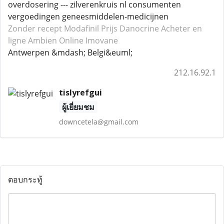
overdosering --- zilverenkruis nl consumenten
vergoedingen geneesmiddelen-medicijnen
Zonder recept Modafinil
Prijs Danocrine
Acheter en
ligne Ambien
Online Imovane
Antwerpen &mdash; Belgi&euml;
212.16.92.1
tislyrefgui
ผู้เยี่ยมชม
downcetela@gmail.com
ตอบกระทู้