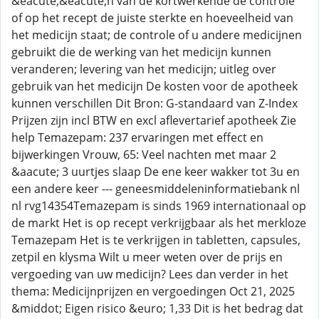
&eacute;&eacute;n van de kortwerkende de controle
of op het recept de juiste sterkte en hoeveelheid van
het medicijn staat; de controle of u andere medicijnen
gebruikt die de werking van het medicijn kunnen
veranderen; levering van het medicijn; uitleg over
gebruik van het medicijn De kosten voor de apotheek
kunnen verschillen Dit Bron: G-standaard van Z-Index
Prijzen zijn incl BTW en excl aflevertarief apotheek Zie
help Temazepam: 237 ervaringen met effect en
bijwerkingen Vrouw, 65: Veel nachten met maar 2
&aacute; 3 uurtjes slaap De ene keer wakker tot 3u en
een andere keer --- geneesmiddeleninformatiebank nl
nl rvg14354Temazepam is sinds 1969 internationaal op
de markt Het is op recept verkrijgbaar als het merkloze
Temazepam Het is te verkrijgen in tabletten, capsules,
zetpil en klysma Wilt u meer weten over de prijs en
vergoeding van uw medicijn? Lees dan verder in het
thema: Medicijnprijzen en vergoedingen Oct 21, 2025
&middot; Eigen risico &euro; 1,33 Dit is het bedrag dat