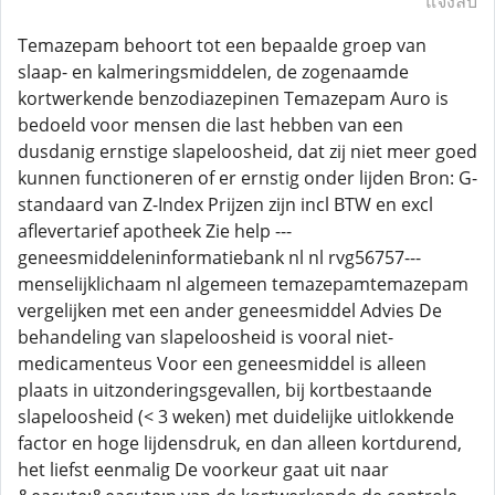
แจ้งลบ
Temazepam behoort tot een bepaalde groep van
slaap- en kalmeringsmiddelen, de zogenaamde
kortwerkende benzodiazepinen Temazepam Auro is
bedoeld voor mensen die last hebben van een
dusdanig ernstige slapeloosheid, dat zij niet meer goed
kunnen functioneren of er ernstig onder lijden Bron: G-
standaard van Z-Index Prijzen zijn incl BTW en excl
aflevertarief apotheek Zie help ---
geneesmiddeleninformatiebank nl nl rvg56757---
menselijklichaam nl algemeen temazepamtemazepam
vergelijken met een ander geneesmiddel Advies De
behandeling van slapeloosheid is vooral niet-
medicamenteus Voor een geneesmiddel is alleen
plaats in uitzonderingsgevallen, bij kortbestaande
slapeloosheid (< 3 weken) met duidelijke uitlokkende
factor en hoge lijdensdruk, en dan alleen kortdurend,
het liefst eenmalig De voorkeur gaat uit naar