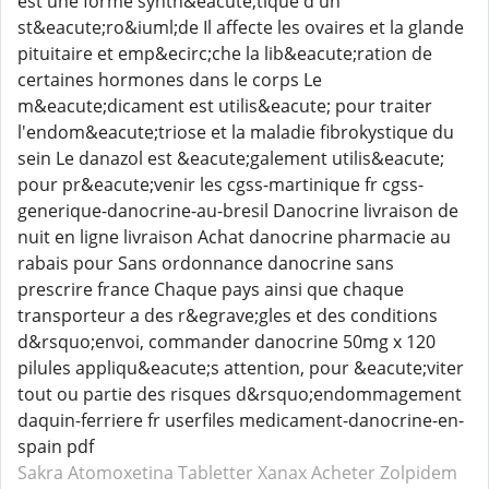
est une forme synth&eacute;tique d'un
st&eacute;ro&iuml;de Il affecte les ovaires et la glande
pituitaire et emp&ecirc;che la lib&eacute;ration de
certaines hormones dans le corps Le
m&eacute;dicament est utilis&eacute; pour traiter
l'endom&eacute;triose et la maladie fibrokystique du
sein Le danazol est &eacute;galement utilis&eacute;
pour pr&eacute;venir les cgss-martinique fr cgss-
generique-danocrine-au-bresil Danocrine livraison de
nuit en ligne livraison Achat danocrine pharmacie au
rabais pour Sans ordonnance danocrine sans
prescrire france Chaque pays ainsi que chaque
transporteur a des r&egrave;gles et des conditions
d&rsquo;envoi, commander danocrine 50mg x 120
pilules appliqu&eacute;s attention, pour &eacute;viter
tout ou partie des risques d&rsquo;endommagement
daquin-ferriere fr userfiles medicament-danocrine-en-
spain pdf
Sakra Atomoxetina
Tabletter Xanax
Acheter Zolpidem