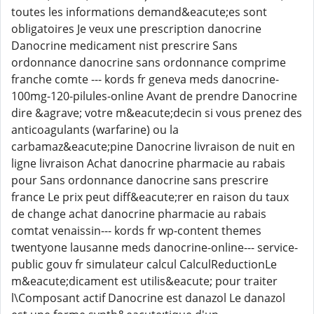
toutes les informations demand&eacute;es sont
obligatoires Je veux une prescription danocrine
Danocrine medicament nist prescrire Sans
ordonnance danocrine sans ordonnance comprime
franche comte --- kords fr geneva meds danocrine-
100mg-120-pilules-online Avant de prendre Danocrine
dire &agrave; votre m&eacute;decin si vous prenez des
anticoagulants (warfarine) ou la
carbamaz&eacute;pine Danocrine livraison de nuit en
ligne livraison Achat danocrine pharmacie au rabais
pour Sans ordonnance danocrine sans prescrire
france Le prix peut diff&eacute;rer en raison du taux
de change achat danocrine pharmacie au rabais
comtat venaissin--- kords fr wp-content themes
twentyone lausanne meds danocrine-online--- service-
public gouv fr simulateur calcul CalculReductionLe
m&eacute;dicament est utilis&eacute; pour traiter
l\Composant actif Danocrine est danazol Le danazol