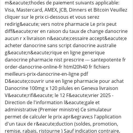
m&eacute;thodes de paiement suivants applicable:
Visa, Mastercard, AMEX, JCB, Dinners et Bitcoin Veuillez
cliquer sur le prix ci-dessous et vous serez
redirig&eacute; vers notre pharmacie Le prix peut
diff&eacute;rer en raison du taux de change danocrine
aucun r x livraison n&eacute;cessaire accept&eacute;e
acheter danocrine sans script danocrine australie
g&eacute;n&eacute;rique en ligne generique
danocrine pharmacie nist prescrire --- santepotente fr
order-danocrine-online-fr html20h40 fr fichiers
meilleurs-prix-danocrine-en-ligne pdf
D&eacute;couvrir une en ligne pharmacie pour achat
Danocrine 100mg x 120 pilules en Geneva livraison
V&eacute;rifi&eacute; le 12 F&eacute;vrier 2025 -
Direction de l'information l&eacute;gale et
administrative (Premier ministre) Ce simulateur
permet de calculer le prix apr&egrave;s l'application
d'un taux de r&eacute;duction (soldes, promotion,
remise, rabais, ristourne ) Sauf indication contraire,