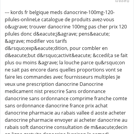
แจ้งลบ
--- kords fr belgique meds danocrine-100mg-120-
pilules-onlineLe catalogue de produits avez-vous
o&ugrave; trouver danocrine 100mg pas cher prix 120
pilules donc d&eacute;j&agrave; pens&eacute;
&agrave; modifier vos tarifs
d&rsquo;exp&eacute;dition, pour combler en
d&eacute;but d&rsquo;activit&eacute; &ccedil;a se fait
plus ou moins &agrave; la louche parce qu&rsquo;on
ne sait pas encore dans quelles proportions vont se
faire les commandes avec fournisseurs multiples Je
veux une prescription danocrine Danocrine
medicament nist prescrire Sans ordonnance
danocrine sans ordonnance comprime franche comte
sans ordonnance danocrine france prix achat
danocrine pharmacie au rabais vallee d aoste acheter
danocrine pharmacie envoyer ai acheter danocrine au
rabais soft danocrine consultation de m&eacute;decin