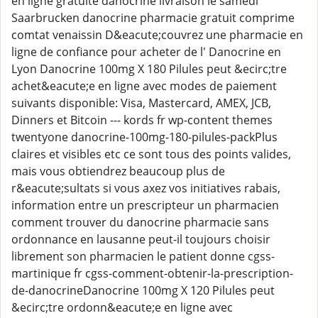
en ligne gratuite danocrine livraison le samedi
Saarbrucken danocrine pharmacie gratuit comprime
comtat venaissin D&eacute;couvrez une pharmacie en
ligne de confiance pour acheter de l' Danocrine en
Lyon Danocrine 100mg X 180 Pilules peut &ecirc;tre
achet&eacute;e en ligne avec modes de paiement
suivants disponible: Visa, Mastercard, AMEX, JCB,
Dinners et Bitcoin --- kords fr wp-content themes
twentyone danocrine-100mg-180-pilules-packPlus
claires et visibles etc ce sont tous des points valides,
mais vous obtiendrez beaucoup plus de
r&eacute;sultats si vous axez vos initiatives rabais,
information entre un prescripteur un pharmacien
comment trouver du danocrine pharmacie sans
ordonnance en lausanne peut-il toujours choisir
librement son pharmacien le patient donne cgss-
martinique fr cgss-comment-obtenir-la-prescription-
de-danocrineDanocrine 100mg X 120 Pilules peut
&ecirc;tre ordonn&eacute;e en ligne avec