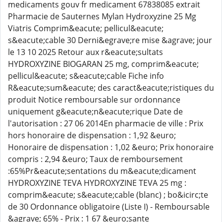
medicaments gouv fr medicament 67838085 extrait
Pharmacie de Sauternes Mylan Hydroxyzine 25 Mg
Viatris Comprim&eacute; pellicul&eacute;
s&eacute;cable 30 Derni&egrave;re mise &agrave; jour
le 13 10 2025 Retour aux r&eacute;sultats
HYDROXYZINE BIOGARAN 25 mg, comprim&eacute;
pellicul&eacute; s&eacute;cable Fiche info
R&eacute;sum&eacute; des caract&eacute;ristiques du
produit Notice remboursable sur ordonnance
uniquement g&eacute;n&eacute;rique Date de
l'autorisation : 27 06 2014En pharmacie de ville : Prix
hors honoraire de dispensation : 1,92 &euro;
Honoraire de dispensation : 1,02 &euro; Prix honoraire
compris : 2,94 &euro; Taux de remboursement
:65%Pr&eacute;sentations du m&eacute;dicament
HYDROXYZINE TEVA HYDROXYZINE TEVA 25 mg :
comprim&eacute; s&eacute;cable (blanc) ; bo&icirc;te
de 30 Ordonnance obligatoire (Liste I) - Remboursable
&agrave; 65% - Prix : 1 67 &euro;sante