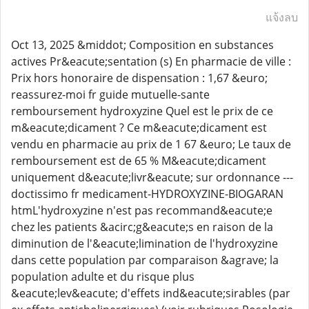
แจ้งลบ
Oct 13, 2025 &middot; Composition en substances
actives Pr&eacute;sentation (s) En pharmacie de ville :
Prix hors honoraire de dispensation : 1,67 &euro;
reassurez-moi fr guide mutuelle-sante
remboursement hydroxyzine Quel est le prix de ce
m&eacute;dicament ? Ce m&eacute;dicament est
vendu en pharmacie au prix de 1 67 &euro; Le taux de
remboursement est de 65 % M&eacute;dicament
uniquement d&eacute;livr&eacute; sur ordonnance ---
doctissimo fr medicament-HYDROXYZINE-BIOGARAN
htmL'hydroxyzine n'est pas recommand&eacute;e
chez les patients &acirc;g&eacute;s en raison de la
diminution de l'&eacute;limination de l'hydroxyzine
dans cette population par comparaison &agrave; la
population adulte et du risque plus
&eacute;lev&eacute; d'effets ind&eacute;sirables (par