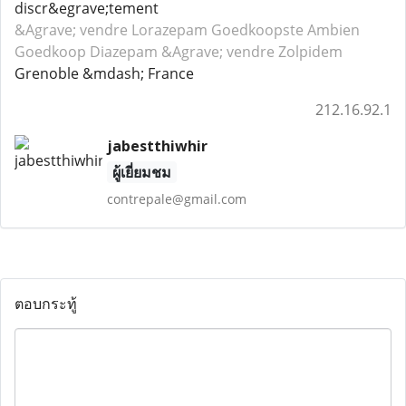
discr&egrave;tement
&Agrave; vendre Lorazepam
Goedkoopste Ambien
Goedkoop Diazepam
&Agrave; vendre Zolpidem
Grenoble &mdash; France
212.16.92.1
jabestthiwhir
ผู้เยี่ยมชม
contrepale@gmail.com
ตอบกระทู้