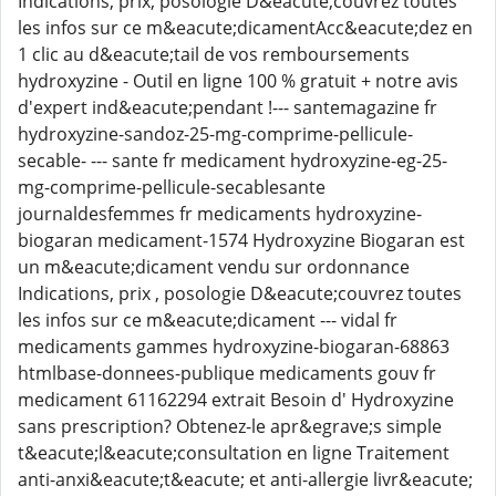
Indications, prix, posologie D&eacute;couvrez toutes
les infos sur ce m&eacute;dicamentAcc&eacute;dez en
1 clic au d&eacute;tail de vos remboursements
hydroxyzine - Outil en ligne 100 % gratuit + notre avis
d'expert ind&eacute;pendant !--- santemagazine fr
hydroxyzine-sandoz-25-mg-comprime-pellicule-
secable- --- sante fr medicament hydroxyzine-eg-25-
mg-comprime-pellicule-secablesante
journaldesfemmes fr medicaments hydroxyzine-
biogaran medicament-1574 Hydroxyzine Biogaran est
un m&eacute;dicament vendu sur ordonnance
Indications, prix , posologie D&eacute;couvrez toutes
les infos sur ce m&eacute;dicament --- vidal fr
medicaments gammes hydroxyzine-biogaran-68863
htmlbase-donnees-publique medicaments gouv fr
medicament 61162294 extrait Besoin d' Hydroxyzine
sans prescription? Obtenez-le apr&egrave;s simple
t&eacute;l&eacute;consultation en ligne Traitement
anti-anxi&eacute;t&eacute; et anti-allergie livr&eacute;