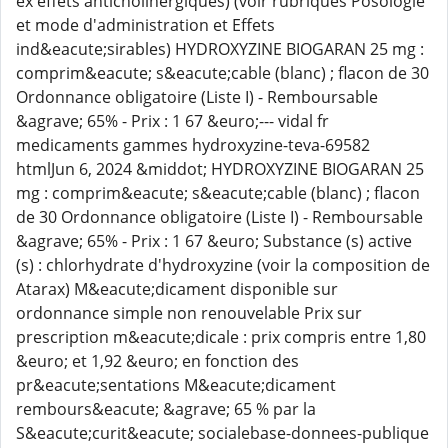
ex effets anticholinergiques) (voir rubriques Posologie
et mode d'administration et Effets
ind&eacute;sirables) HYDROXYZINE BIOGARAN 25 mg :
comprim&eacute; s&eacute;cable (blanc) ; flacon de 30
Ordonnance obligatoire (Liste I) - Remboursable
&agrave; 65% - Prix : 1 67 &euro;--- vidal fr
medicaments gammes hydroxyzine-teva-69582
htmlJun 6, 2024 &middot; HYDROXYZINE BIOGARAN 25
mg : comprim&eacute; s&eacute;cable (blanc) ; flacon
de 30 Ordonnance obligatoire (Liste I) - Remboursable
&agrave; 65% - Prix : 1 67 &euro; Substance (s) active
(s) : chlorhydrate d'hydroxyzine (voir la composition de
Atarax) M&eacute;dicament disponible sur
ordonnance simple non renouvelable Prix sur
prescription m&eacute;dicale : prix compris entre 1,80
&euro; et 1,92 &euro; en fonction des
pr&eacute;sentations M&eacute;dicament
rembours&eacute; &agrave; 65 % par la
S&eacute;curit&eacute; socialebase-donnees-publique