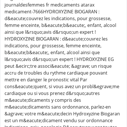
journaldesfemmes fr medicaments atarax
medicament-7666HYDROXYZINE BIOGARAN :
d&eacute;couvrez les indications, pour grossesse,
femme enceinte, b&eacute;b&eacute;, enfant, alcool
ainsi que l&rsquo;avis d&rsquo;un expert !
HYDROXYZINE BIOGARAN : d&eacute;couvrez les
indications, pour grossesse, femme enceinte,
b&eacute;b&eacute;, enfant, alcool ainsi que
l&rsquo;avis d&rsquo;un expert ! HYDROXYZINE EG
peut &ecirc;tre associ&eacute; &agrave; un risque
accru de troubles du rythme cardiaque pouvant
mettre en danger le pronostic vital Par
cons&eacute;quent, si vous avez un probl&egrave;me
cardiaque ou si vous prenez d&rsquo;autres
m&eacute;dicaments y compris des
m&eacute;dicaments sans ordonnance, parlez-en
&agrave; votre m&eacute;decin Hydroxyzine Biogaran
est un m&eacute;dicament vendu sur ordonnance