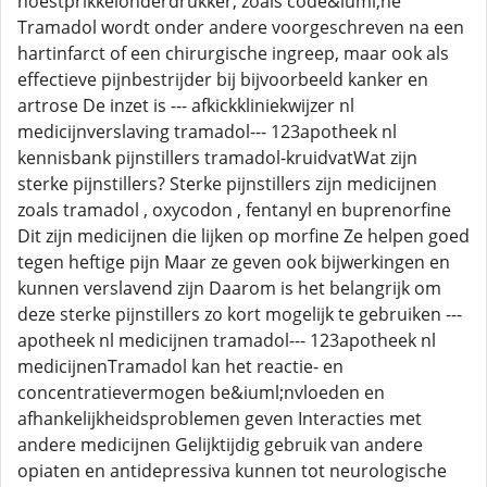
hoestprikkelonderdrukker, zoals code&iuml;ne
Tramadol wordt onder andere voorgeschreven na een
hartinfarct of een chirurgische ingreep, maar ook als
effectieve pijnbestrijder bij bijvoorbeeld kanker en
artrose De inzet is --- afkickkliniekwijzer nl
medicijnverslaving tramadol--- 123apotheek nl
kennisbank pijnstillers tramadol-kruidvatWat zijn
sterke pijnstillers? Sterke pijnstillers zijn medicijnen
zoals tramadol , oxycodon , fentanyl en buprenorfine
Dit zijn medicijnen die lijken op morfine Ze helpen goed
tegen heftige pijn Maar ze geven ook bijwerkingen en
kunnen verslavend zijn Daarom is het belangrijk om
deze sterke pijnstillers zo kort mogelijk te gebruiken ---
apotheek nl medicijnen tramadol--- 123apotheek nl
medicijnenTramadol kan het reactie- en
concentratievermogen be&iuml;nvloeden en
afhankelijkheidsproblemen geven Interacties met
andere medicijnen Gelijktijdig gebruik van andere
opiaten en antidepressiva kunnen tot neurologische