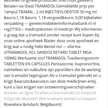
Bestellen originele producten Snel thuis geleverd
Betalen via iDeal TRAMADOL Gemiddelde prijs per
1ampul TRAMAL , 2 ml INJECTIEVLOEISTOF 50 mg ml
&euro;1,18 &euro; 1,18 vergoed&euro; 0,00 bijbetalen
verpakking --- geneesmiddeleninformatiebank nl nl
rvg27163--- medicijnkosten nl medicijn Wij informeren
u graag dat u tramadol zonder recept kunt kopen bij
onze online apotheek Blader door onze apotheek en
krijg wat u nodig hebt Bestel nu! --- efarma
nlTRAMADOL HCL SANDOZ RETARD TABLET MGA
100MG Werkzame stof TRAMADOL Toedieningsvorm
TABLETTEN EN CAPSULES Pentazocine, buprenorfine,
nalmefeen en nalbufine zijn pijnstillers die de werking
van tramadol tegengaan Als u tramadol gebruikt en u
krijgt &eacute;&eacute;n van deze medicijnen erbij,
kunt u last krijgen van ontwenningsverschijnselen
Acheter en ligne Strattera
Osta halvalla Stromectol
Volgorde Modalert
Betrouwbare winkel Lorazepam
Roeselare &mdash; Belgi&euml;