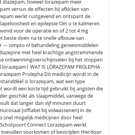
 met diazepam, hoewel lorazepam meer
pam versus de effecten bij afkicken van
razepam werkt rustgevend en ontspant de
slapeloosheid en epilepsie Om u te kalmeren
vond voor de operatie en of 2 tot 4 mg
t beste doen na te snelle afbouw van
 --- simpto nl behandeling geneesmiddelen
odiazepine met heel krachtige angstremmende
se ontwenningsverschijnselen bij het stoppen
n l lorazepam1 WAT IS LORAZEPAM PROLEPHA
azepam Prolepha Dit medicijn wordt in de
estanddeel is lorazepam, wat een type
wordt een korte tijd gebruikt bij angsten die
der geschikt als slaapmiddel, vanwege de
insult dat langer dan vijf minuten duurt
ucosaal (offlabel bij volwassenen) In de
 snel mogelijk medicijnen door heel
 Schotpoort Connect Lorazepam werkt
 toevallen voorkomen of bestrijden Hierdoor