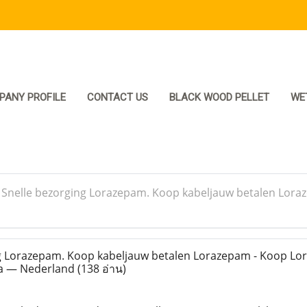
PANY PROFILE
CONTACT US
BLACK WOOD PELLET
WE
>
Snelle bezorging Lorazepam. Koop kabeljauw betalen Loraz
g Lorazepam. Koop kabeljauw betalen Lorazepam - Koop Lo
da — Nederland
(138 อ่าน)