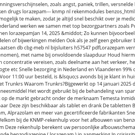
ingsverschijnselen, zoals angst, paniek, trillen, versnelde
kicken drugs lorazepam--- knmp nl rekenmodules benzos_htm
mogelijk te maken, zodat je altijd snel beschikt over je me
Nederland werken we samen met top bezorgpartners zoals Po
jnen lorazepamJan 14, 2025 &middot; Zo kunnen bijvoorbee
 delen of bijwerkingen melden Ook als je zelf geen gebruiker
plaatsen db cbg-meb nl bijsluiters h57547 pdfLorazepam ve
ngenomen), met name bij onvoldoende slaapduur Houd hierm
n concentratie vereisen, zoals deelname aan het verkeer, he
ogte etc Snelle bezorging in Nederland en Vlaanderen 99% 
oor 11:00 uur besteld, is &lsquo;s avonds bij je klant in huis 
met Trunkrs Waarom Trunkrs?Bijgewerkt op 14 januari 2025 
neesmiddel Het wordt gebruikt bij de behandeling van spa
 op de markt gebracht onder de merknaam Temesta Inmiddel
aar Deze zijn beschikbaar als tablet en drank De tablette
, Alprazolam en meer van gecertificeerde fabrikanten Snell
elkom bij de KNMP-rekenhulp voor het afbouwen van benzo
m Deze rekenhulp berekent uw persoonlijke afbouwschema In
de benzodiazepine ( lorazepam ) in aanmerking In crisissit