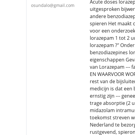
Acute doses lorazep
osundalo@gmail.com
uitgesproken bijwer
andere benzodiazepi
spieren Het maakt o
voor een onderzoek 
lorazepam 1 tot 2 u
lorazepam ?" Onder
benzodiazepines lo
eigenschappen Gevaa
van Lorazepam --- 
EN WAARVOOR WORDT 
rest van de bijslui
medicijn is dat een
ernstig zijn --- ge
trage absorptie (2 u
midazolam intramusc
toekomst streven we
Nederland te bezor
rustgevend, spiero