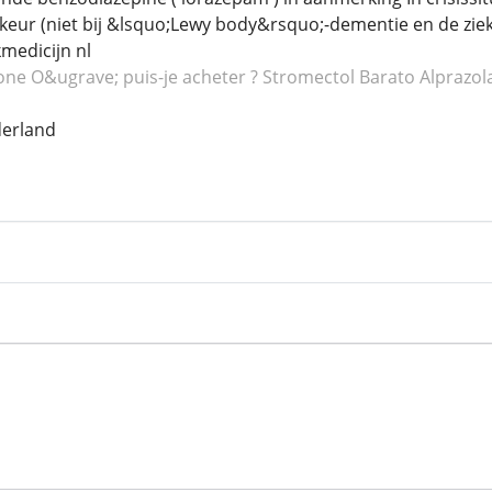
keur (niet bij &lsquo;Lewy body&rsquo;-dementie en de ziek
edicijn nl
lone
O&ugrave; puis-je acheter ? Stromectol
Barato Alprazo
erland