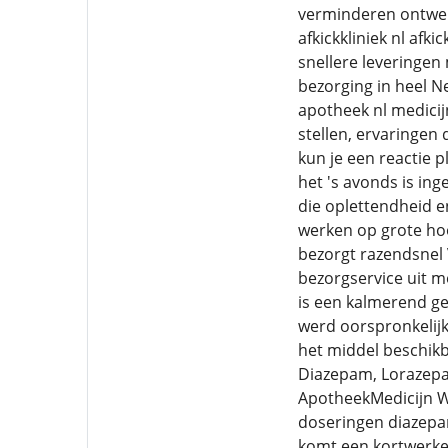
verminderen ontwenn
afkickkliniek nl af
snellere leveringen 
bezorging in heel 
apotheek nl medici
stellen, ervaringen
kun je een reactie 
het 's avonds is i
die oplettendheid e
werken op grote ho
bezorgt razendsnel V
bezorgservice uit 
is een kalmerend ge
werd oorspronkelijk
het middel beschikb
Diazepam, Lorazepam
ApotheekMedicijn W
doseringen diazepa
komt een kortwerken