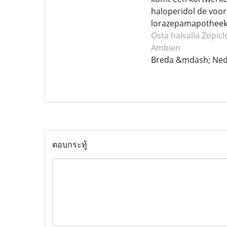
haloperidol de voor
lorazepamapotheekm
Osta halvalla Zopic
Ambien
Breda &mdash; Ned
ตอบกระทู้