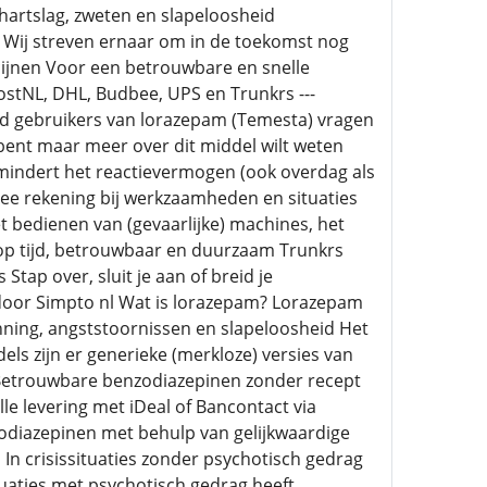
 hartslag, zweten en slapeloosheid
l Wij streven ernaar om in de toekomst nog
dicijnen Voor een betrouwbare en snelle
stNL, DHL, Budbee, UPS en Trunkrs ---
ld gebruikers van lorazepam (Temesta) vragen
 bent maar meer over dit middel wilt weten
rmindert het reactievermogen (ook overdag als
ee rekening bij werkzaamheden en situaties
t bedienen van (gevaarlijke) machines, het
op tijd, betrouwbaar en duurzaam Trunkrs
Stap over, sluit je aan of breid je
door Simpto nl Wat is lorazepam? Lorazepam
nning, angststoornissen en slapeloosheid Het
s zijn er generieke (merkloze) versies van
n Betrouwbare benzodiazepinen zonder recept
e levering met iDeal of Bancontact via
diazepinen met behulp van gelijkwaardige
 crisissituaties zonder psychotisch gedrag
uaties met psychotisch gedrag heeft