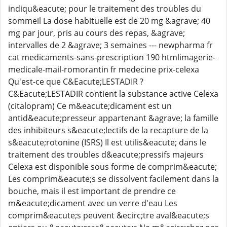
indiqu&eacute; pour le traitement des troubles du
sommeil La dose habituelle est de 20 mg &agrave; 40
mg par jour, pris au cours des repas, &agrave;
intervalles de 2 &agrave; 3 semaines --- newpharma fr
cat medicaments-sans-prescription 190 htmlimagerie-
medicale-mail-romorantin fr medecine prix-celexa
Qu'est-ce que C&Eacute;LESTADIR ?
C&Eacute;LESTADIR contient la substance active Celexa
(citalopram) Ce m&eacute;dicament est un
antid&eacute;presseur appartenant &agrave; la famille
des inhibiteurs s&eacute;lectifs de la recapture de la
s&eacute;rotonine (ISRS) Il est utilis&eacute; dans le
traitement des troubles d&eacute;pressifs majeurs
Celexa est disponible sous forme de comprim&eacute;
Les comprim&eacute;s se dissolvent facilement dans la
bouche, mais il est important de prendre ce
m&eacute;dicament avec un verre d'eau Les
comprim&eacute;s peuvent &ecirc;tre aval&eacute;s