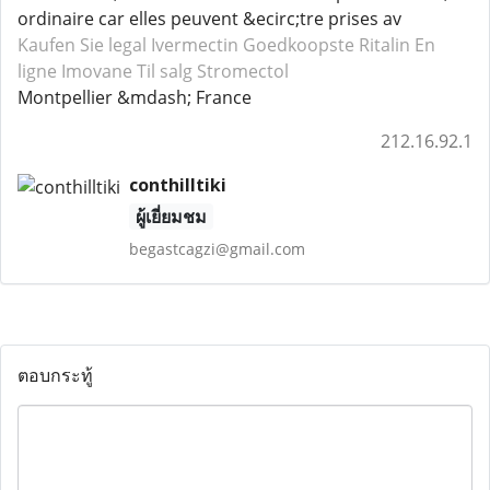
ordinaire car elles peuvent &ecirc;tre prises av
Kaufen Sie legal Ivermectin
Goedkoopste Ritalin
En
ligne Imovane
Til salg Stromectol
Montpellier &mdash; France
212.16.92.1
conthilltiki
ผู้เยี่ยมชม
begastcagzi@gmail.com
ตอบกระทู้