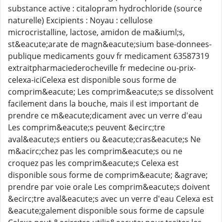
substance active : citalopram hydrochloride (source
naturelle) Excipients : Noyau : cellulose
microcristalline, lactose, amidon de ma&iuml;s,
st&eacute;arate de magn&eacute;sium base-donnees-
publique medicaments gouv fr medicament 63587319
extraitpharmaciederocheville fr medecine ou-prix-
celexa-iciCelexa est disponible sous forme de
comprim&eacute; Les comprim&eacute;s se dissolvent
facilement dans la bouche, mais il est important de
prendre ce m&eacute;dicament avec un verre d'eau
Les comprim&eacute;s peuvent &ecirc;tre
aval&eacute;s entiers ou &eacute;cras&eacute;s Ne
m&acirc;chez pas les comprim&eacute;s ou ne
croquez pas les comprim&eacute;s Celexa est
disponible sous forme de comprim&eacute; &agrave;
prendre par voie orale Les comprim&eacute;s doivent
&ecirc;tre aval&eacute;s avec un verre d'eau Celexa est
&eacute;galement disponible sous forme de capsule