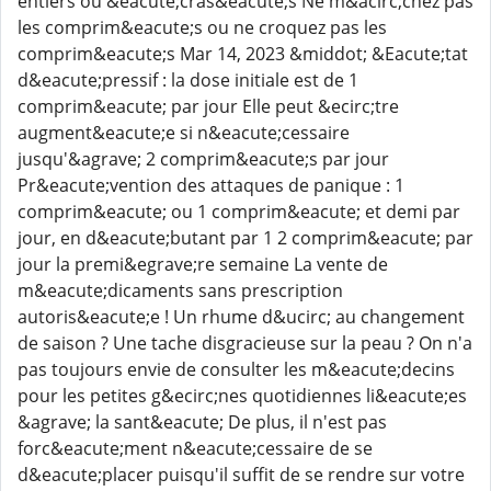
entiers ou &eacute;cras&eacute;s Ne m&acirc;chez pas
les comprim&eacute;s ou ne croquez pas les
comprim&eacute;s Mar 14, 2023 &middot; &Eacute;tat
d&eacute;pressif : la dose initiale est de 1
comprim&eacute; par jour Elle peut &ecirc;tre
augment&eacute;e si n&eacute;cessaire
jusqu'&agrave; 2 comprim&eacute;s par jour
Pr&eacute;vention des attaques de panique : 1
comprim&eacute; ou 1 comprim&eacute; et demi par
jour, en d&eacute;butant par 1 2 comprim&eacute; par
jour la premi&egrave;re semaine La vente de
m&eacute;dicaments sans prescription
autoris&eacute;e ! Un rhume d&ucirc; au changement
de saison ? Une tache disgracieuse sur la peau ? On n'a
pas toujours envie de consulter les m&eacute;decins
pour les petites g&ecirc;nes quotidiennes li&eacute;es
&agrave; la sant&eacute; De plus, il n'est pas
forc&eacute;ment n&eacute;cessaire de se
d&eacute;placer puisqu'il suffit de se rendre sur votre