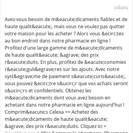
แจ้งลบ
Avez-vous besoin de m&eacute;dicaments fiables et de
haute qualit&eacute;, mais vous ne voulez pas quitter
votre maison pour les acheter ? Alors vous &ecirc;tes
au bon endroit dans notre pharmacie en ligne !
Profitez d'une large gamme de m&eacute;dicaments
de haute qualit&eacute; &agrave; des prix
r&eacute;duits. En plus, profitez de &eacute;conomies
r&eacute;guli&egrave;res sur les ajouts. Avec notre
syst&egrave;me de paiement s&eacute;curis&eacute;,
vous pouvez &ecirc;tre s&ucirc;r que vos achats seront
s&ucirc;rs et confidentiels. Obtenez les
m&eacute;dicaments dont vous avez besoin en
achetant dans notre pharmacie en ligne aujourd'hui !
Comprim&eacute;s Celexa == Achetez des
m&eacute;dicaments de haute qualit&eacute;
&agrave; des prix r&eacute;duits. Cliquez ici =