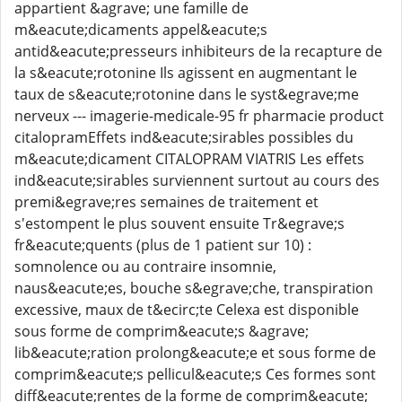
appartient &agrave; une famille de
m&eacute;dicaments appel&eacute;s
antid&eacute;presseurs inhibiteurs de la recapture de
la s&eacute;rotonine Ils agissent en augmentant le
taux de s&eacute;rotonine dans le syst&egrave;me
nerveux --- imagerie-medicale-95 fr pharmacie product
citalopramEffets ind&eacute;sirables possibles du
m&eacute;dicament CITALOPRAM VIATRIS Les effets
ind&eacute;sirables surviennent surtout au cours des
premi&egrave;res semaines de traitement et
s'estompent le plus souvent ensuite Tr&egrave;s
fr&eacute;quents (plus de 1 patient sur 10) :
somnolence ou au contraire insomnie,
naus&eacute;es, bouche s&egrave;che, transpiration
excessive, maux de t&ecirc;te Celexa est disponible
sous forme de comprim&eacute;s &agrave;
lib&eacute;ration prolong&eacute;e et sous forme de
comprim&eacute;s pellicul&eacute;s Ces formes sont
diff&eacute;rentes de la forme de comprim&eacute;