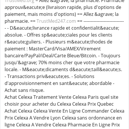
TrustMed.org
= Allez &agrave; la pharmacie. Pharmacie
approuv&eacute;e (livraison rapide, plus d'options de
paiement, mais moins d'options) == Allez &agrave; la
pharmacie. ==
TrustMed247.com
== ----------------------------
- - D&eacute;livrance rapide et confidentialit&eacute;
absolue. - Offres sp&eacute;ciales pour les clients
r&eacute;guliers. - Plusieurs m&eacute;thodes de
paiement : MasterCard/Visa/AMEX/Virement
bancaire/PayPal/iDeal/Carte Bleue/Bitcoin. - Toujours
jusqu'&agrave; 70% moins cher que votre pharmacie
locale. - M&eacute;dicaments d&eacute;taill&eacute;s.
- Transactions priv&eacute;es. - Solutions
d'approvisionnement en sant&eacute; abordable -
Achat sans risque.
Achat Celexa Traitement Vente Celexa Paris quel site
choisir pour acheter du Celexa Celexa Prix Quebec
Achat Celexa Celexa Vente En Ligne Commander Celexa
Prix Celexa A Vendre Lyon Celexa sans ordonnance en
ligne Celexa A Vendre Celexa Pharmacie En Ligne Prix