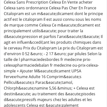
Celexa Sans Prescription Celexa En Vente acheter
Celexa sans ordonnance Celexa Pas Cher En France
Citalopram est un m&eacute;dicament dont le principe
actif est le citalopram Il est aussi connu sous les noms
de marque comme Celexa Ce m&eacute;dicament est
principalement utilis&eacute; pour traiter la
d&eacute;pression et parfois l'anxi&eacute;t&eacute; Il
agit en influen&ccedil;ant les produits chimiques dans
le cerveau Prix du Citalopram Le prix du Citalopram est
d'environ 0 52 &euro; - 2 17 &euro; par pilules Selon la
taille de l pharmaciedesbordes fr medecine prix-
celexapharmaciedebalan fr medecine ou-prix-celexa-
simple + Ajouter M&eacute;dicament UPSA
Fervexrhume Adulte 16 Comprim&eacute;s
Pellicul&eacute;s Parac&eacute;tamol,
Chlorph&eacute;namine 5,56 &minus; + Celexa est
destin&eacute; au traitement des &eacute;pisodes
d&eacute;pressifs majeurs chez les adultes et les
adolescents Celexa est &eacute;galement