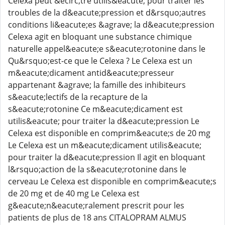
Celexa peut &ecirc;tre utilis&eacute; pour traiter les
troubles de la d&eacute;pression et d&rsquo;autres
conditions li&eacute;es &agrave; la d&eacute;pression
Celexa agit en bloquant une substance chimique
naturelle appel&eacute;e s&eacute;rotonine dans le
Qu&rsquo;est-ce que le Celexa ? Le Celexa est un
m&eacute;dicament antid&eacute;presseur
appartenant &agrave; la famille des inhibiteurs
s&eacute;lectifs de la recapture de la
s&eacute;rotonine Ce m&eacute;dicament est
utilis&eacute; pour traiter la d&eacute;pression Le
Celexa est disponible en comprim&eacute;s de 20 mg
Le Celexa est un m&eacute;dicament utilis&eacute;
pour traiter la d&eacute;pression Il agit en bloquant
l&rsquo;action de la s&eacute;rotonine dans le
cerveau Le Celexa est disponible en comprim&eacute;s
de 20 mg et de 40 mg Le Celexa est
g&eacute;n&eacute;ralement prescrit pour les
patients de plus de 18 ans CITALOPRAM ALMUS