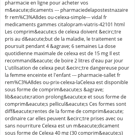
pharmacie en ligne pour acheter vos
m&eacute;dicaments --- pharmaciedelapostestnazaire
fr rem%C3%A8des ou-celexa-simple--- vidal fr
medicaments gammes citalopram-viatris-42101 html
Les comprim&eacute;s de celexa doivent &ecirc;tre
pris au d&eacute;but de la maladie, le traitement se
poursuit pendant 4 &agrave; 6 semaines La dose
quotidienne maximale de celexa est de 15 mg Il est
recommand&eacute; de boire 2 litres d'eau par jour
L'utilisation de celexa peut &ecirc;tre dangereuse pour
la femme enceinte et l'enfant --- pharmacie-sallet fr
rem%C3%A8des ou-prix-celexa-laCelexa est disponible
sous forme de comprim&eacute;s &agrave;
lib&eacute;ration prolong&eacute;e et sous forme de
comprim&eacute;s pellicul&eacute;s Ces formes sont
diff&eacute;rentes de la forme de comprim&eacute;
ordinaire car elles peuvent &ecirc;tre prises avec ou
sans nourriture Celexa est un m&eacute;dicament
sous forme de Celexa 40 mg (30 comprim&eacute;s)