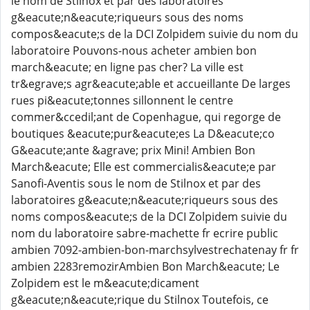
le nom de Stilnox et par des laboratoires
g&eacute;n&eacute;riqueurs sous des noms
compos&eacute;s de la DCI Zolpidem suivie du nom du
laboratoire Pouvons-nous acheter ambien bon
march&eacute; en ligne pas cher? La ville est
tr&egrave;s agr&eacute;able et accueillante De larges
rues pi&eacute;tonnes sillonnent le centre
commer&ccedil;ant de Copenhague, qui regorge de
boutiques &eacute;pur&eacute;es La D&eacute;co
G&eacute;ante &agrave; prix Mini! Ambien Bon
March&eacute; Elle est commercialis&eacute;e par
Sanofi-Aventis sous le nom de Stilnox et par des
laboratoires g&eacute;n&eacute;riqueurs sous des
noms compos&eacute;s de la DCI Zolpidem suivie du
nom du laboratoire sabre-machette fr ecrire public
ambien 7092-ambien-bon-marchsylvestrechatenay fr fr
ambien 2283remozirAmbien Bon March&eacute; Le
Zolpidem est le m&eacute;dicament
g&eacute;n&eacute;rique du Stilnox Toutefois, ce