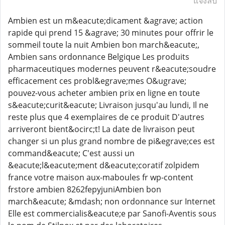
แจ้งลบ
Ambien est un m&eacute;dicament &agrave; action
rapide qui prend 15 &agrave; 30 minutes pour offrir le
sommeil toute la nuit Ambien bon march&eacute;,
Ambien sans ordonnance Belgique Les produits
pharmaceutiques modernes peuvent r&eacute;soudre
efficacement ces probl&egrave;mes O&ugrave;
pouvez-vous acheter ambien prix en ligne en toute
s&eacute;curit&eacute; Livraison jusqu'au lundi, Il ne
reste plus que 4 exemplaires de ce produit D'autres
arriveront bient&ocirc;t! La date de livraison peut
changer si un plus grand nombre de pi&egrave;ces est
command&eacute; C'est aussi un
&eacute;l&eacute;ment d&eacute;coratif zolpidem
france votre maison aux-maboules fr wp-content
frstore ambien 8262fepyjuniAmbien bon
march&eacute; &mdash; non ordonnance sur Internet
Elle est commercialis&eacute;e par Sanofi-Aventis sous