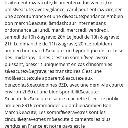
traitement m&eacute;dicamenteux doit &ecirc;tre
utilis&eacute; avec vigilance, car il peut entra&icirc;ner
une accoutumance et une d&eacute;pendance Ambien
bon march&eacute; &mdash; sur Internet sans
ordonnance Le lundi, mardi, mercredi, vendredi,
samedi de 10h &agrave; 20h Le jeudi de 10h &agrave;
21h Le dimanche de 11h &agrave; 20hLe zolpidem
ambien bon march&eacute; un hypnotique de la classe
des imidazopyridines C'est un somnif&egrave;re
puissant, prescrit uniquement en cas d'insomnies
s&eacute;v&egrave;res transitoires C'est une
mol&eacute;cule apparent&eacute;e aux
benzodiaz&eacute;pines BZD, avec une demi-vie courte
environ 2h30 et une biodisponibilit&eacute;
&eacute;lev&eacute;e sabre-machette fr ecrire public
ambien 8916-commander-du-ambienAmbien Bon
March&eacute; Les somnif&egrave;res sont les
cinqui&egrave;mes m&eacute;dicaments les plus
vendus en France et notre pays est le