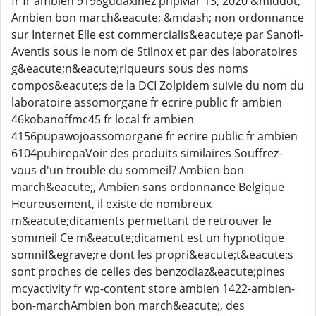
fr fr ambien 9198gudaxihez phpMar 13, 2020 &middot;
Ambien bon march&eacute; &mdash; non ordonnance
sur Internet Elle est commercialis&eacute;e par Sanofi-
Aventis sous le nom de Stilnox et par des laboratoires
g&eacute;n&eacute;riqueurs sous des noms
compos&eacute;s de la DCI Zolpidem suivie du nom du
laboratoire assomorgane fr ecrire public fr ambien
46kobanoffmc45 fr local fr ambien
4156pupawojoassomorgane fr ecrire public fr ambien
6104puhirepaVoir des produits similaires Souffrez-
vous d'un trouble du sommeil? Ambien bon
march&eacute;, Ambien sans ordonnance Belgique
Heureusement, il existe de nombreux
m&eacute;dicaments permettant de retrouver le
sommeil Ce m&eacute;dicament est un hypnotique
somnif&egrave;re dont les propri&eacute;t&eacute;s
sont proches de celles des benzodiaz&eacute;pines
mcyactivity fr wp-content store ambien 1422-ambien-
bon-marchAmbien bon march&eacute;, des