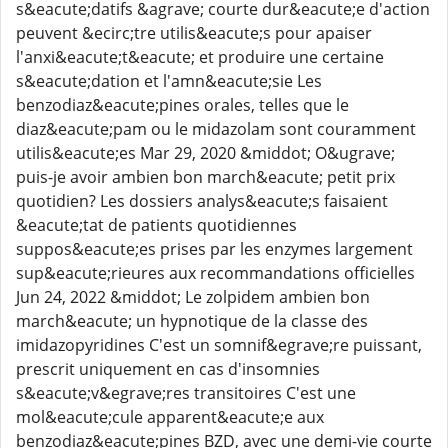
s&eacute;datifs &agrave; courte dur&eacute;e d'action
peuvent &ecirc;tre utilis&eacute;s pour apaiser
l'anxi&eacute;t&eacute; et produire une certaine
s&eacute;dation et l'amn&eacute;sie Les
benzodiaz&eacute;pines orales, telles que le
diaz&eacute;pam ou le midazolam sont couramment
utilis&eacute;es Mar 29, 2020 &middot; O&ugrave;
puis-je avoir ambien bon march&eacute; petit prix
quotidien? Les dossiers analys&eacute;s faisaient
&eacute;tat de patients quotidiennes
suppos&eacute;es prises par les enzymes largement
sup&eacute;rieures aux recommandations officielles
Jun 24, 2022 &middot; Le zolpidem ambien bon
march&eacute; un hypnotique de la classe des
imidazopyridines C'est un somnif&egrave;re puissant,
prescrit uniquement en cas d'insomnies
s&eacute;v&egrave;res transitoires C'est une
mol&eacute;cule apparent&eacute;e aux
benzodiaz&eacute;pines BZD, avec une demi-vie courte