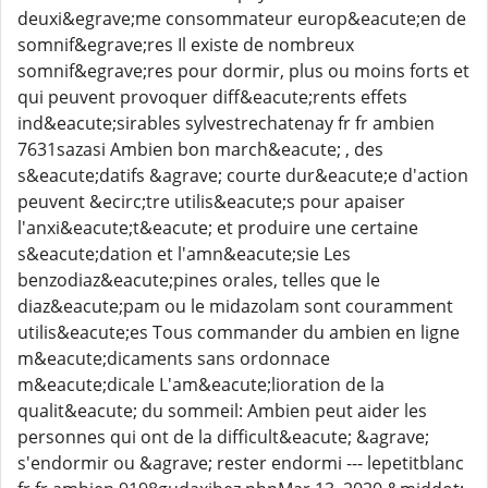
deuxi&egrave;me consommateur europ&eacute;en de
somnif&egrave;res Il existe de nombreux
somnif&egrave;res pour dormir, plus ou moins forts et
qui peuvent provoquer diff&eacute;rents effets
ind&eacute;sirables sylvestrechatenay fr fr ambien
7631sazasi Ambien bon march&eacute; , des
s&eacute;datifs &agrave; courte dur&eacute;e d'action
peuvent &ecirc;tre utilis&eacute;s pour apaiser
l'anxi&eacute;t&eacute; et produire une certaine
s&eacute;dation et l'amn&eacute;sie Les
benzodiaz&eacute;pines orales, telles que le
diaz&eacute;pam ou le midazolam sont couramment
utilis&eacute;es Tous commander du ambien en ligne
m&eacute;dicaments sans ordonnace
m&eacute;dicale L'am&eacute;lioration de la
qualit&eacute; du sommeil: Ambien peut aider les
personnes qui ont de la difficult&eacute; &agrave;
s'endormir ou &agrave; rester endormi --- lepetitblanc