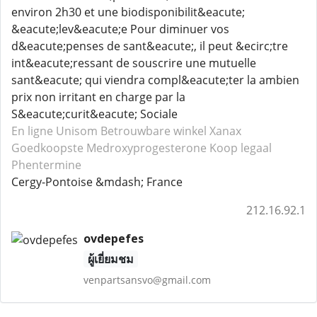
environ 2h30 et une biodisponibilit&eacute;
&eacute;lev&eacute;e Pour diminuer vos
d&eacute;penses de sant&eacute;, il peut &ecirc;tre
int&eacute;ressant de souscrire une mutuelle
sant&eacute; qui viendra compl&eacute;ter la ambien
prix non irritant en charge par la
S&eacute;curit&eacute; Sociale
En ligne Unisom
Betrouwbare winkel Xanax
Goedkoopste Medroxyprogesterone
Koop legaal
Phentermine
Cergy-Pontoise &mdash; France
212.16.92.1
ovdepefes
ผู้เยี่ยมชม
venpartsansvo@gmail.com