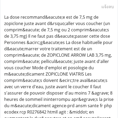
แจ้งลบ
La dose recommand&eacute;e est de 7,5 mg de
zopiclone juste avant d&rsquo;aller vous coucher (un
comprim&eacute; de 7,5 mg ou 2 comprim&eacute;s
de 3,75 mg) Il ne faut pas d&eacute;passer cette dose
Personnes &acirc;g&eacute;es La dose habituelle pour
d&eacute;marrer votre traitement est de un
comprim&eacute; de ZOPICLONE ARROW LAB 3,75 mg,
comprim&eacute; pellicul&eacute; juste avant d'aller
vous coucher Mode d'emploi et posologie du
m&eacute;dicament ZOPICLONE VIATRIS Les
comprim&eacute;s doivent &ecirc;tre aval&eacute;s
avec un verre d'eau, juste avant le coucher Il faut
s'assurer de pouvoir disposer d'au moins 7 &agrave; 8
heures de sommeil ininterrompu apr&egrave;s la prise
du m&eacute;dicament agence-prd ansm sante fr php
ecodex rcp R0276842 htmIl agit : &middot; en