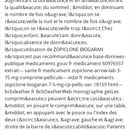
augmentant la dur&eacute;e et en am&eacute;liorant
la qualit&eacute; du sommeil ; &middot; en diminuant
le nombre de fois o&ugrave; l&rsquo;on se
r&eacute;veille la nuit et le nombre de fois o&ugrave;
l&rsquo;on se r&eacute;veille trop t&ocirc;t Chez
l&rsquo;enfant, &eacute;tant donn&eacute;
l&rsquo;absence de donn&eacute;es,
l&rsquo;utilisation de ZOPICLONE BIOGARAN
n&rsquo;est pas recommand&eacute;e base-donnees-
publique medicaments gouv fr medicament 60976557
extrait--- sante fr medicament zopiclone-arrow-lab-3-
75-mg-comprime-pellicule--- vidal fr medicaments
zopiclone-biogaran-7-5-mg-cp-pellic-sec-18159 html---
bcbdexther fr BcbDextherWeb monographie getLes
comprim&eacute;s peuvent &ecirc;tre cass&eacute;s :
&middot; en posant le comprim&eacute; sur une table,
&middot; en appuyant avec le pouce ou l'index des
deux c&ocirc;t&eacute;s, &agrave; gauche et &agrave;
droite de la barre de s&eacute;cabilit&eacute; Patients