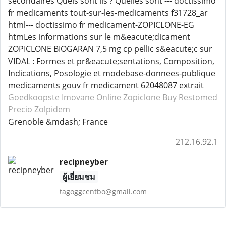
secondaires Quels sont ils ? Quelles sont --- doctissimo
fr medicaments tout-sur-les-medicaments f31728_ar
html--- doctissimo fr medicament-ZOPICLONE-EG
htmLes informations sur le m&eacute;dicament
ZOPICLONE BIOGARAN 7,5 mg cp pellic s&eacute;c sur
VIDAL : Formes et pr&eacute;sentations, Composition,
Indications, Posologie et modebase-donnees-publique
medicaments gouv fr medicament 62048087 extrait
Goedkoopste Imovane
Online Zopiclone
Buy Restomed
Precio Zolpidem
Grenoble &mdash; France
212.16.92.1
recipneyber
ผู้เยี่ยมชม
tagoggcentbo@gmail.com