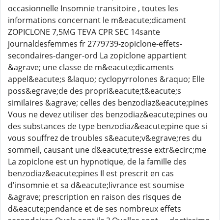
occasionnelle Insomnie transitoire , toutes les
informations concernant le m&eacute;dicament
ZOPICLONE 7,5MG TEVA CPR SEC 14sante
journaldesfemmes fr 2779739-zopiclone-effets-
secondaires-danger-ord La zopiclone appartient
&agrave; une classe de m&eacute;dicaments
appel&eacute;s &laquo; cyclopyrrolones &raquo; Elle
poss&egrave;de des propri&eacute;t&eacute;s
similaires &agrave; celles des benzodiaz&eacute;pines
Vous ne devez utiliser des benzodiaz&eacute;pines ou
des substances de type benzodiaz&eacute;pine que si
vous souffrez de troubles s&eacute;v&egrave;res du
sommeil, causant une d&eacute;tresse extr&ecirc;me
La zopiclone est un hypnotique, de la famille des
benzodiaz&eacute;pines Il est prescrit en cas
d'insomnie et sa d&eacute;livrance est soumise
&agrave; prescription en raison des risques de
d&eacute;pendance et de ses nombreux effets