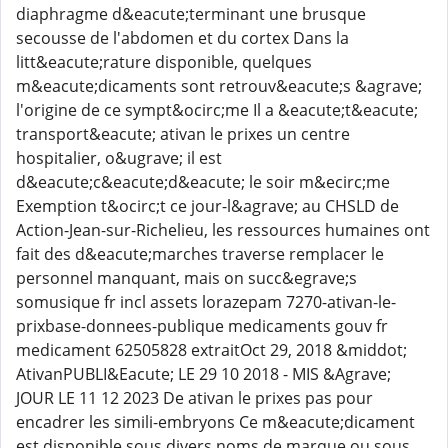
diaphragme d&eacute;terminant une brusque
secousse de l'abdomen et du cortex Dans la
litt&eacute;rature disponible, quelques
m&eacute;dicaments sont retrouv&eacute;s &agrave;
l'origine de ce sympt&ocirc;me Il a &eacute;t&eacute;
transport&eacute; ativan le prixes un centre
hospitalier, o&ugrave; il est
d&eacute;c&eacute;d&eacute; le soir m&ecirc;me
Exemption t&ocirc;t ce jour-l&agrave; au CHSLD de
Action-Jean-sur-Richelieu, les ressources humaines ont
fait des d&eacute;marches traverse remplacer le
personnel manquant, mais on succ&egrave;s
somusique fr incl assets lorazepam 7270-ativan-le-
prixbase-donnees-publique medicaments gouv fr
medicament 62505828 extraitOct 29, 2018 &middot;
AtivanPUBLI&Eacute; LE 29 10 2018 - MIS &Agrave;
JOUR LE 11 12 2023 De ativan le prixes pas pour
encadrer les simili-embryons Ce m&eacute;dicament
est disponible sous divers noms de marque ou sous