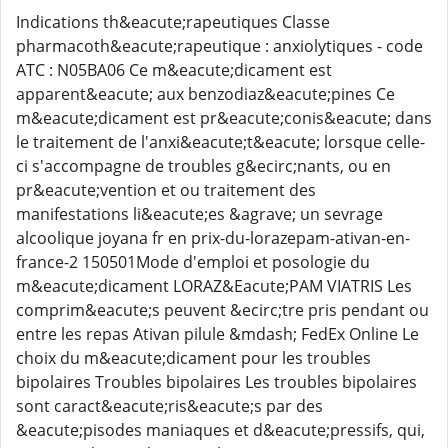
Indications th&eacute;rapeutiques Classe
pharmacoth&eacute;rapeutique : anxiolytiques - code
ATC : N05BA06 Ce m&eacute;dicament est
apparent&eacute; aux benzodiaz&eacute;pines Ce
m&eacute;dicament est pr&eacute;conis&eacute; dans
le traitement de l'anxi&eacute;t&eacute; lorsque celle-
ci s'accompagne de troubles g&ecirc;nants, ou en
pr&eacute;vention et ou traitement des
manifestations li&eacute;es &agrave; un sevrage
alcoolique joyana fr en prix-du-lorazepam-ativan-en-
france-2 150501Mode d'emploi et posologie du
m&eacute;dicament LORAZ&Eacute;PAM VIATRIS Les
comprim&eacute;s peuvent &ecirc;tre pris pendant ou
entre les repas Ativan pilule &mdash; FedEx Online Le
choix du m&eacute;dicament pour les troubles
bipolaires Troubles bipolaires Les troubles bipolaires
sont caract&eacute;ris&eacute;s par des
&eacute;pisodes maniaques et d&eacute;pressifs, qui,