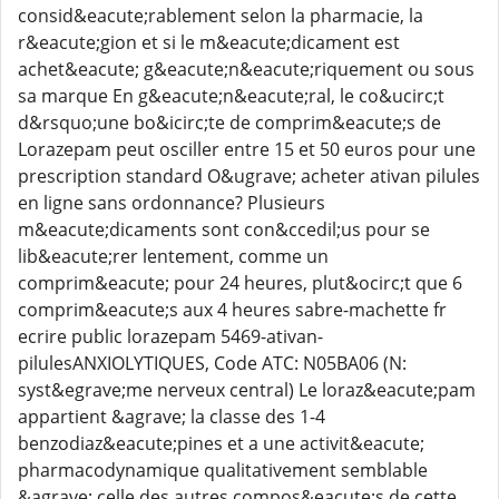
consid&eacute;rablement selon la pharmacie, la
r&eacute;gion et si le m&eacute;dicament est
achet&eacute; g&eacute;n&eacute;riquement ou sous
sa marque En g&eacute;n&eacute;ral, le co&ucirc;t
d&rsquo;une bo&icirc;te de comprim&eacute;s de
Lorazepam peut osciller entre 15 et 50 euros pour une
prescription standard O&ugrave; acheter ativan pilules
en ligne sans ordonnance? Plusieurs
m&eacute;dicaments sont con&ccedil;us pour se
lib&eacute;rer lentement, comme un
comprim&eacute; pour 24 heures, plut&ocirc;t que 6
comprim&eacute;s aux 4 heures sabre-machette fr
ecrire public lorazepam 5469-ativan-
pilulesANXIOLYTIQUES, Code ATC: N05BA06 (N:
syst&egrave;me nerveux central) Le loraz&eacute;pam
appartient &agrave; la classe des 1-4
benzodiaz&eacute;pines et a une activit&eacute;
pharmacodynamique qualitativement semblable
&agrave; celle des autres compos&eacute;s de cette