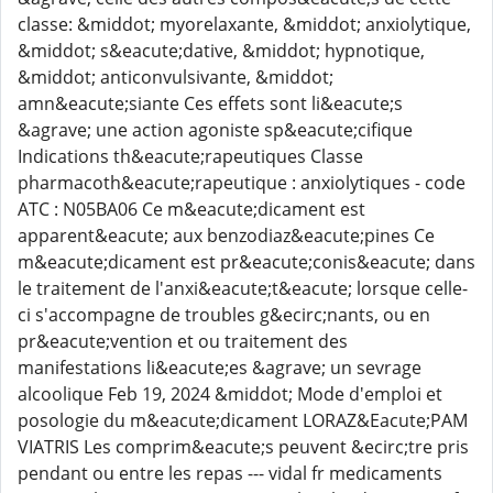
classe: &middot; myorelaxante, &middot; anxiolytique,
&middot; s&eacute;dative, &middot; hypnotique,
&middot; anticonvulsivante, &middot;
amn&eacute;siante Ces effets sont li&eacute;s
&agrave; une action agoniste sp&eacute;cifique
Indications th&eacute;rapeutiques Classe
pharmacoth&eacute;rapeutique : anxiolytiques - code
ATC : N05BA06 Ce m&eacute;dicament est
apparent&eacute; aux benzodiaz&eacute;pines Ce
m&eacute;dicament est pr&eacute;conis&eacute; dans
le traitement de l'anxi&eacute;t&eacute; lorsque celle-
ci s'accompagne de troubles g&ecirc;nants, ou en
pr&eacute;vention et ou traitement des
manifestations li&eacute;es &agrave; un sevrage
alcoolique Feb 19, 2024 &middot; Mode d'emploi et
posologie du m&eacute;dicament LORAZ&Eacute;PAM
VIATRIS Les comprim&eacute;s peuvent &ecirc;tre pris
pendant ou entre les repas --- vidal fr medicaments