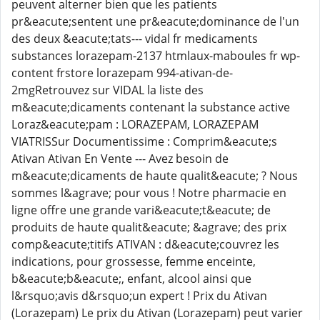
peuvent alterner bien que les patients
pr&eacute;sentent une pr&eacute;dominance de l'un
des deux &eacute;tats--- vidal fr medicaments
substances lorazepam-2137 htmlaux-maboules fr wp-
content frstore lorazepam 994-ativan-de-
2mgRetrouvez sur VIDAL la liste des
m&eacute;dicaments contenant la substance active
Loraz&eacute;pam : LORAZEPAM, LORAZEPAM
VIATRISSur Documentissime : Comprim&eacute;s
Ativan Ativan En Vente --- Avez besoin de
m&eacute;dicaments de haute qualit&eacute; ? Nous
sommes l&agrave; pour vous ! Notre pharmacie en
ligne offre une grande vari&eacute;t&eacute; de
produits de haute qualit&eacute; &agrave; des prix
comp&eacute;titifs ATIVAN : d&eacute;couvrez les
indications, pour grossesse, femme enceinte,
b&eacute;b&eacute;, enfant, alcool ainsi que
l&rsquo;avis d&rsquo;un expert ! Prix du Ativan
(Lorazepam) Le prix du Ativan (Lorazepam) peut varier