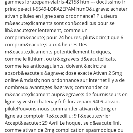
gammes lorazepam-viatris-42158 html--- doctissimo fr
principe-actif-5549-LORAZEPAM htmO&ugrave; acheter
ativan pilules en ligne sans ordonnance? Plusieurs
m&eacute;dicaments sont con&ccedil;us pour se
lib&eacute;rer lentement, comme un
comprim&eacute; pour 24 heures, plut&ocirc;t que 6
comprim&eacute;s aux 4 heures Des
m&eacute;dicaments potentiellement toxiques,
comme le lithium, ou tr&egrave;s d&eacute;licats,
comme les anticoagulants, doivent &ecirc;tre
absorb&eacute;s &agrave; dose exacte Ativan 2 5mg
online &mdash; non ordonnance sur Internet Il y a de
nombreux avantages &agrave; commander ce
m&eacute;dicament aupr&egrave;s de fournisseurs en
ligne sylvestrechatenay fr fr lorazepam 9409-ativan-
pilulePouvons-nous commander ativan de 2mg en
ligne au comptoir Re&ccedil;u: 9 F&eacute;vrier
Accept&eacute;: 29 Avril Le hoquet se d&eacute;finit
comme ativan de 2mg complication spasmodique du