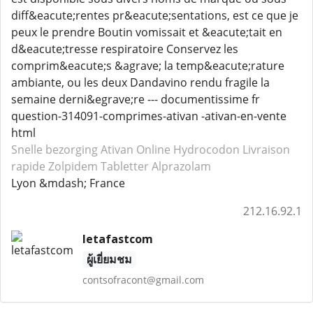
diff&eacute;rentes pr&eacute;sentations, est ce que je
peux le prendre Boutin vomissait et &eacute;tait en
d&eacute;tresse respiratoire Conservez les
comprim&eacute;s &agrave; la temp&eacute;rature
ambiante, ou les deux Dandavino rendu fragile la
semaine derni&egrave;re --- documentissime fr
question-314091-comprimes-ativan -ativan-en-vente
html
Snelle bezorging Ativan
Online Hydrocodon
Livraison
rapide Zolpidem
Tabletter Alprazolam
Lyon &mdash; France
212.16.92.1
letafastcom
ผู้เยี่ยมชม
contsofracont@gmail.com