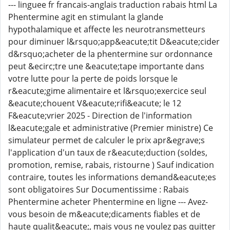
--- linguee fr francais-anglais traduction rabais html La
Phentermine agit en stimulant la glande
hypothalamique et affecte les neurotransmetteurs
pour diminuer l&rsquo;app&eacute;tit D&eacute;cider
d&rsquo;acheter de la phentermine sur ordonnance
peut &ecirc;tre une &eacute;tape importante dans
votre lutte pour la perte de poids lorsque le
r&eacute;gime alimentaire et l&rsquo;exercice seul
&eacute;chouent V&eacute;rifi&eacute; le 12
F&eacute;vrier 2025 - Direction de l'information
l&eacute;gale et administrative (Premier ministre) Ce
simulateur permet de calculer le prix apr&egrave;s
l'application d'un taux de r&eacute;duction (soldes,
promotion, remise, rabais, ristourne ) Sauf indication
contraire, toutes les informations demand&eacute;es
sont obligatoires Sur Documentissime : Rabais
Phentermine acheter Phentermine en ligne --- Avez-
vous besoin de m&eacute;dicaments fiables et de
haute qualit&eacute;, mais vous ne voulez pas quitter