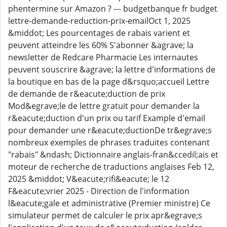
phentermine sur Amazon ? --- budgetbanque fr budget
lettre-demande-reduction-prix-emailOct 1, 2025
&middot; Les pourcentages de rabais varient et
peuvent atteindre les 60% S'abonner &agrave; la
newsletter de Redcare Pharmacie Les internautes
peuvent souscrire &agrave; la lettre d'informations de
la boutique en bas de la page d&rsquo;accueil Lettre
de demande de r&eacute;duction de prix
Mod&egrave;le de lettre gratuit pour demander la
r&eacute;duction d'un prix ou tarif Example d'email
pour demander une r&eacute;ductionDe tr&egrave;s
nombreux exemples de phrases traduites contenant
"rabais" &ndash; Dictionnaire anglais-fran&ccedil;ais et
moteur de recherche de traductions anglaises Feb 12,
2025 &middot; V&eacute;rifi&eacute; le 12
F&eacute;vrier 2025 - Direction de l'information
l&eacute;gale et administrative (Premier ministre) Ce
simulateur permet de calculer le prix apr&egrave;s