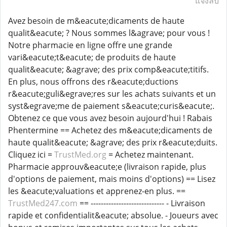
แจ้งลบ
Avez besoin de m&eacute;dicaments de haute
qualit&eacute; ? Nous sommes l&agrave; pour vous !
Notre pharmacie en ligne offre une grande
vari&eacute;t&eacute; de produits de haute
qualit&eacute; &agrave; des prix comp&eacute;titifs.
En plus, nous offrons des r&eacute;ductions
r&eacute;guli&egrave;res sur les achats suivants et un
syst&egrave;me de paiement s&eacute;curis&eacute;.
Obtenez ce que vous avez besoin aujourd'hui ! Rabais
Phentermine == Achetez des m&eacute;dicaments de
haute qualit&eacute; &agrave; des prix r&eacute;duits.
Cliquez ici =
TrustMed.org
= Achetez maintenant.
Pharmacie approuv&eacute;e (livraison rapide, plus
d'options de paiement, mais moins d'options) == Lisez
les &eacute;valuations et apprenez-en plus. ==
TrustMed247.com
== ----------------------------- - Livraison
rapide et confidentialit&eacute; absolue. - Joueurs avec