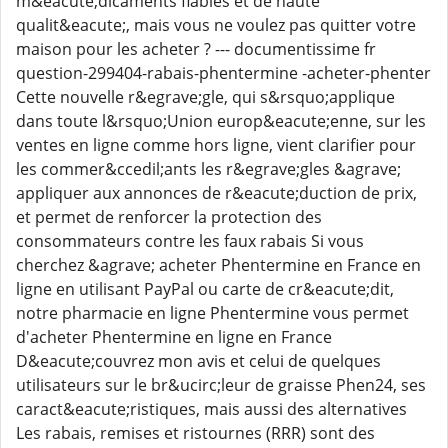
m&eacute;dicaments fiables et de haute
qualit&eacute;, mais vous ne voulez pas quitter votre
maison pour les acheter ? --- documentissime fr
question-299404-rabais-phentermine -acheter-phenter
Cette nouvelle r&egrave;gle, qui s&rsquo;applique
dans toute l&rsquo;Union europ&eacute;enne, sur les
ventes en ligne comme hors ligne, vient clarifier pour
les commer&ccedil;ants les r&egrave;gles &agrave;
appliquer aux annonces de r&eacute;duction de prix,
et permet de renforcer la protection des
consommateurs contre les faux rabais Si vous
cherchez &agrave; acheter Phentermine en France en
ligne en utilisant PayPal ou carte de cr&eacute;dit,
notre pharmacie en ligne Phentermine vous permet
d'acheter Phentermine en ligne en France
D&eacute;couvrez mon avis et celui de quelques
utilisateurs sur le br&ucirc;leur de graisse Phen24, ses
caract&eacute;ristiques, mais aussi des alternatives
Les rabais, remises et ristournes (RRR) sont des