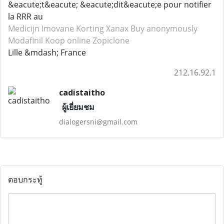
&eacute;t&eacute; &eacute;dit&eacute;e pour notifier
la RRR au
Medicijn Imovane
Korting Xanax
Buy anonymously
Modafinil
Koop online Zopiclone
Lille &mdash; France
212.16.92.1
cadistaitho
ผู้เยี่ยมชม
dialogersni@gmail.com
ตอบกระทู้