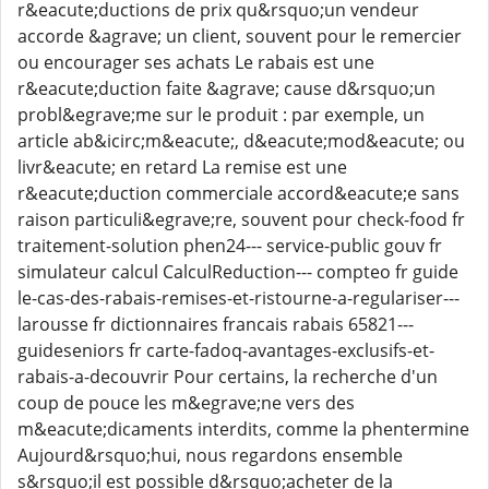
r&eacute;ductions de prix qu&rsquo;un vendeur
accorde &agrave; un client, souvent pour le remercier
ou encourager ses achats Le rabais est une
r&eacute;duction faite &agrave; cause d&rsquo;un
probl&egrave;me sur le produit : par exemple, un
article ab&icirc;m&eacute;, d&eacute;mod&eacute; ou
livr&eacute; en retard La remise est une
r&eacute;duction commerciale accord&eacute;e sans
raison particuli&egrave;re, souvent pour check-food fr
traitement-solution phen24--- service-public gouv fr
simulateur calcul CalculReduction--- compteo fr guide
le-cas-des-rabais-remises-et-ristourne-a-regulariser---
larousse fr dictionnaires francais rabais 65821---
guideseniors fr carte-fadoq-avantages-exclusifs-et-
rabais-a-decouvrir Pour certains, la recherche d'un
coup de pouce les m&egrave;ne vers des
m&eacute;dicaments interdits, comme la phentermine
Aujourd&rsquo;hui, nous regardons ensemble
s&rsquo;il est possible d&rsquo;acheter de la