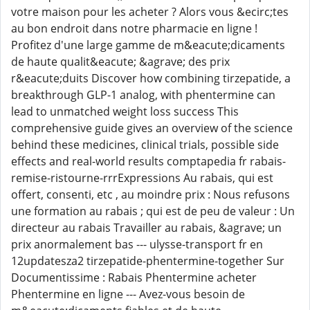
votre maison pour les acheter ? Alors vous &ecirc;tes
au bon endroit dans notre pharmacie en ligne !
Profitez d'une large gamme de m&eacute;dicaments
de haute qualit&eacute; &agrave; des prix
r&eacute;duits Discover how combining tirzepatide, a
breakthrough GLP-1 analog, with phentermine can
lead to unmatched weight loss success This
comprehensive guide gives an overview of the science
behind these medicines, clinical trials, possible side
effects and real-world results comptapedia fr rabais-
remise-ristourne-rrrExpressions Au rabais, qui est
offert, consenti, etc , au moindre prix : Nous refusons
une formation au rabais ; qui est de peu de valeur : Un
directeur au rabais Travailler au rabais, &agrave; un
prix anormalement bas --- ulysse-transport fr en
12updatesza2 tirzepatide-phentermine-together Sur
Documentissime : Rabais Phentermine acheter
Phentermine en ligne --- Avez-vous besoin de