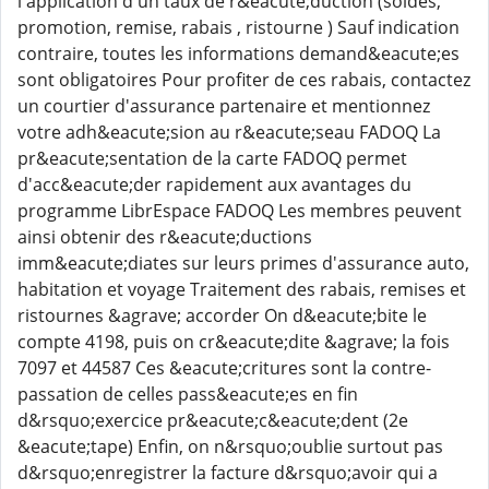
l'application d'un taux de r&eacute;duction (soldes,
promotion, remise, rabais , ristourne ) Sauf indication
contraire, toutes les informations demand&eacute;es
sont obligatoires Pour profiter de ces rabais, contactez
un courtier d'assurance partenaire et mentionnez
votre adh&eacute;sion au r&eacute;seau FADOQ La
pr&eacute;sentation de la carte FADOQ permet
d'acc&eacute;der rapidement aux avantages du
programme LibrEspace FADOQ Les membres peuvent
ainsi obtenir des r&eacute;ductions
imm&eacute;diates sur leurs primes d'assurance auto,
habitation et voyage Traitement des rabais, remises et
ristournes &agrave; accorder On d&eacute;bite le
compte 4198, puis on cr&eacute;dite &agrave; la fois
7097 et 44587 Ces &eacute;critures sont la contre-
passation de celles pass&eacute;es en fin
d&rsquo;exercice pr&eacute;c&eacute;dent (2e
&eacute;tape) Enfin, on n&rsquo;oublie surtout pas
d&rsquo;enregistrer la facture d&rsquo;avoir qui a