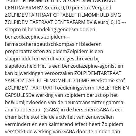
TABLET FILMOMHULD 5MG ZOLPIDEM TARTRAAT
CENTRAFARM BV &euro; 0,10 per stuk Vergoed
ZOLPIDEMTARTRAAT CF TABLET FILMOMHULD 5MG
ZOLPIDEM TARTRAAT CENTRAFARM BV &euro; 0,10 ---
simpto nl behandeling geneesmiddelen
benzodiazepines zolpidem---
farmacotherapeutischkompas nl bladeren
preparaatteksten zolpidemZolpidem is een
slaapmiddel en wordt voorgeschreven bij
slapeloosheid Het is een benzodiazepine-agonist en
kan bijwerkingen veroorzaken ZOLPIDEMTARTRAAT
SANDOZ TABLET FILMOMHULD 10MG Werkzame stof
ZOLPIDEM TARTRAAT Toedieningsvorm TABLETTEN EN
CAPSULESDe werking van zolpidem berust op het
be&iuml;nvloeden van de neurotransmitter gamma-
aminoboterzuur (GABA) in de hersenen GABA is een
chemische stof die de activiteit van zenuwcellen
vermindert en een kalmerend effect heeft Zolpidem
versterkt de werking van GABA door te binden aan