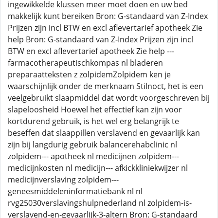
ingewikkelde klussen meer moet doen en uw bed
makkelijk kunt bereiken Bron: G-standaard van Z-Index
Prijzen zijn incl BTW en excl aflevertarief apotheek Zie
help Bron: G-standaard van Z-Index Prijzen zijn incl
BTW en excl aflevertarief apotheek Zie help ---
farmacotherapeutischkompas nl bladeren
preparaatteksten z zolpidemZolpidem ken je
waarschijnlijk onder de merknaam Stilnoct, het is een
veelgebruikt slaapmiddel dat wordt voorgeschreven bij
slapeloosheid Hoewel het effectief kan zijn voor
kortdurend gebruik, is het wel erg belangrijk te
beseffen dat slaappillen verslavend en gevaarlijk kan
zijn bij langdurig gebruik balancerehabclinic nl
zolpidem--- apotheek nl medicijnen zolpidem---
medicijnkosten nl medicijn--- afkickkliniekwijzer nl
medicijnverslaving zolpidem---
geneesmiddeleninformatiebank nl nl
rvg25030verslavingshulpnederland nl zolpidem-is-
verslavend-en-gevaarlijk-3-altern Bron: G-standaard