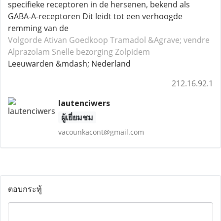
specifieke receptoren in de hersenen, bekend als
GABA-A-receptoren Dit leidt tot een verhoogde
remming van de
Volgorde Ativan
Goedkoop Tramadol
&Agrave; vendre
Alprazolam
Snelle bezorging Zolpidem
Leeuwarden &mdash; Nederland
212.16.92.1
lautenciwers
ผู้เยี่ยมชม
vacounkacont@gmail.com
ตอบกระทู้