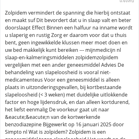
แจ้งลบ
Zolpidem vermindert de spanning die hierbij ontstaat
en maakt suf Dit bevordert dat u in slaap valt en beter
doorslaapt Effect Binnen een halfuur na inname wordt
u slaperig en rustig Zorg er daarom voor dat u thuis
bent, geen ingewikkelde klussen meer moet doen en
uw bed makkelijk kunt bereiken --- mijnmedicijn nl
slaap-en-kalmeringsmiddelen zolpidemzolpidem
vergelijken met een ander geneesmiddel Advies De
behandeling van slapeloosheid is vooral niet-
medicamenteus Voor een geneesmiddel is alleen
plaats in uitzonderingsgevallen, bij kortbestaande
slapeloosheid (< 3 weken) met duidelijke uitlokkende
factor en hoge lijdensdruk, en dan alleen kortdurend,
het liefst eenmalig De voorkeur gaat uit naar
&eacute;&eacute;n van de kortwerkende
benzodiazepine Bijgewerkt op 16 januari 2025 door
Simpto nl Wat is zolpidem? Zolpidem is een