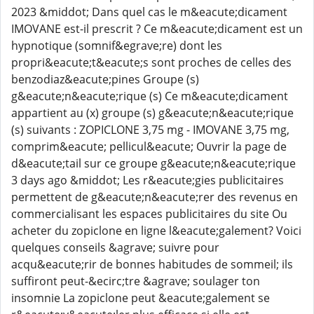
2023 &middot; Dans quel cas le m&eacute;dicament
IMOVANE est-il prescrit ? Ce m&eacute;dicament est un
hypnotique (somnif&egrave;re) dont les
propri&eacute;t&eacute;s sont proches de celles des
benzodiaz&eacute;pines Groupe (s)
g&eacute;n&eacute;rique (s) Ce m&eacute;dicament
appartient au (x) groupe (s) g&eacute;n&eacute;rique
(s) suivants : ZOPICLONE 3,75 mg - IMOVANE 3,75 mg,
comprim&eacute; pellicul&eacute; Ouvrir la page de
d&eacute;tail sur ce groupe g&eacute;n&eacute;rique
3 days ago &middot; Les r&eacute;gies publicitaires
permettent de g&eacute;n&eacute;rer des revenus en
commercialisant les espaces publicitaires du site Ou
acheter du zopiclone en ligne l&eacute;galement? Voici
quelques conseils &agrave; suivre pour
acqu&eacute;rir de bonnes habitudes de sommeil; ils
suffiront peut-&ecirc;tre &agrave; soulager ton
insomnie La zopiclone peut &eacute;galement se