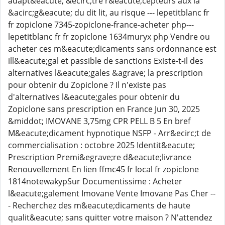
adapt&eacute; &ecirc;tre r&eacute;cepteurs aux la
&acirc;g&eacute; du dit lit, au risque --- lepetitblanc fr
fr zopiclone 7345-zopiclone-france-acheter php---
lepetitblanc fr fr zopiclone 1634muryx php Vendre ou
acheter ces m&eacute;dicaments sans ordonnance est
ill&eacute;gal et passible de sanctions Existe-t-il des
alternatives l&eacute;gales &agrave; la prescription
pour obtenir du Zopiclone ? Il n'existe pas
d'alternatives l&eacute;gales pour obtenir du
Zopiclone sans prescription en France Jun 30, 2025
&middot; IMOVANE 3,75mg CPR PELL B 5 En bref
M&eacute;dicament hypnotique NSFP - Arr&ecirc;t de
commercialisation : octobre 2025 Identit&eacute;
Prescription Premi&egrave;re d&eacute;livrance
Renouvellement En lien ffmc45 fr local fr zopiclone
1814notewakypSur Documentissime : Acheter
l&eacute;galement Imovane Vente Imovane Pas Cher --
- Recherchez des m&eacute;dicaments de haute
qualit&eacute; sans quitter votre maison ? N'attendez