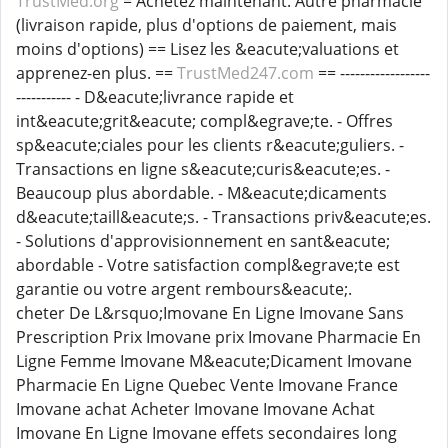
TrustMed.org
= Achetez maintenant. Autre pharmacie
(livraison rapide, plus d'options de paiement, mais
moins d'options) == Lisez les &eacute;valuations et
apprenez-en plus. ==
TrustMed247.com
== ------------------
----------- - D&eacute;livrance rapide et
int&eacute;grit&eacute; compl&egrave;te. - Offres
sp&eacute;ciales pour les clients r&eacute;guliers. -
Transactions en ligne s&eacute;curis&eacute;es. -
Beaucoup plus abordable. - M&eacute;dicaments
d&eacute;taill&eacute;s. - Transactions priv&eacute;es.
- Solutions d'approvisionnement en sant&eacute;
abordable - Votre satisfaction compl&egrave;te est
garantie ou votre argent rembours&eacute;.
cheter De L&rsquo;Imovane En Ligne Imovane Sans
Prescription Prix Imovane prix Imovane Pharmacie En
Ligne Femme Imovane M&eacute;Dicament Imovane
Pharmacie En Ligne Quebec Vente Imovane France
Imovane achat Acheter Imovane Imovane Achat
Imovane En Ligne Imovane effets secondaires long