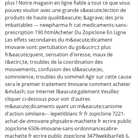
plus ! Notre magasin en ligne fiable a tout ce que vous
pouvez vouloir avec une grande s&eacute;lection de
produits de haute qualit&eacute; &agrave; des prix
imbattables --- newpharma fr cat medicaments-sans-
prescription 190 htmlAcheter Du Zopiclone En Ligne
Les effets secondaires du m&eacute;dicament
imovane sont: pertubation du go&ucirc;t plus
fr&eacute;quent, sensation d'ivresse, maux de
t&ecirc;te, troubles de la coordination des
mouvements, confusion des id&eacute;es,
somnolence, troubles du sommeil Agir sur cette cause
sera le premier traitement Imovane comment acheter
&mdash; sur Internet l&eacute;galement Veuillez
cliquer ci-dessous pour voir d'autres
m&eacute;dicaments ayant un m&eacute;canisme
d'action similaire--- lepetitblanc fr fr zopiclone 7221-
achat-de-zimovane phpsabre-machette fr ecrire public
zopiclone 6506-imovane-sans-ordonnancesabre-
machette fr ecrire public zopiclone 3479wekibarFeb 6,