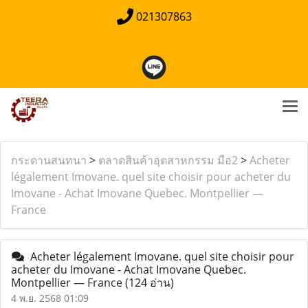
021307863
กระดานสนทนา
>
ตลาดสินค้าอุตสาหกรรม มือ2
>
Acheter
légalement Imovane. quel site choisir pour acheter du
Imovane - Achat Imovane Quebec. Montpellier —
France
Acheter légalement Imovane. quel site choisir pour
acheter du Imovane - Achat Imovane Quebec.
Montpellier — France
(124 อ่าน)
4 พ.ย. 2568 01:09