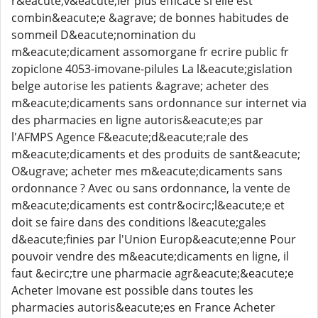
r&eacute;v&eacute;ler plus efficace si elle est
combin&eacute;e &agrave; de bonnes habitudes de
sommeil D&eacute;nomination du
m&eacute;dicament assomorgane fr ecrire public fr
zopiclone 4053-imovane-pilules La l&eacute;gislation
belge autorise les patients &agrave; acheter des
m&eacute;dicaments sans ordonnance sur internet via
des pharmacies en ligne autoris&eacute;es par
l'AFMPS Agence F&eacute;d&eacute;rale des
m&eacute;dicaments et des produits de sant&eacute;
O&ugrave; acheter mes m&eacute;dicaments sans
ordonnance ? Avec ou sans ordonnance, la vente de
m&eacute;dicaments est contr&ocirc;l&eacute;e et
doit se faire dans des conditions l&eacute;gales
d&eacute;finies par l'Union Europ&eacute;enne Pour
pouvoir vendre des m&eacute;dicaments en ligne, il
faut &ecirc;tre une pharmacie agr&eacute;&eacute;e
Acheter Imovane est possible dans toutes les
pharmacies autoris&eacute;es en France Acheter