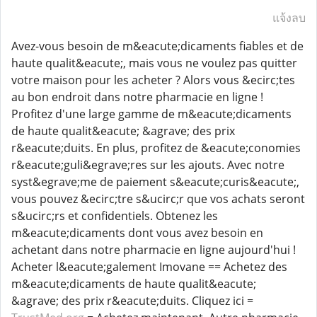
แจ้งลบ
Avez-vous besoin de m&eacute;dicaments fiables et de
haute qualit&eacute;, mais vous ne voulez pas quitter
votre maison pour les acheter ? Alors vous &ecirc;tes
au bon endroit dans notre pharmacie en ligne !
Profitez d'une large gamme de m&eacute;dicaments
de haute qualit&eacute; &agrave; des prix
r&eacute;duits. En plus, profitez de &eacute;conomies
r&eacute;guli&egrave;res sur les ajouts. Avec notre
syst&egrave;me de paiement s&eacute;curis&eacute;,
vous pouvez &ecirc;tre s&ucirc;r que vos achats seront
s&ucirc;rs et confidentiels. Obtenez les
m&eacute;dicaments dont vous avez besoin en
achetant dans notre pharmacie en ligne aujourd'hui !
Acheter l&eacute;galement Imovane == Achetez des
m&eacute;dicaments de haute qualit&eacute;
&agrave; des prix r&eacute;duits. Cliquez ici =