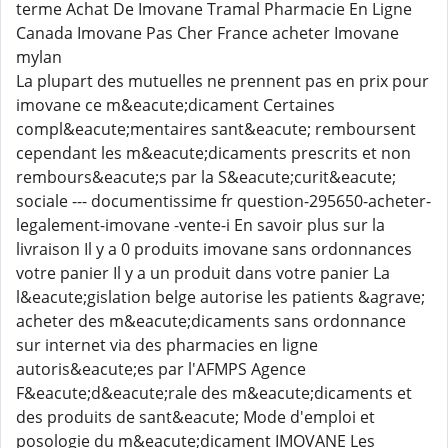
terme Achat De Imovane Tramal Pharmacie En Ligne
Canada Imovane Pas Cher France acheter Imovane
mylan
La plupart des mutuelles ne prennent pas en prix pour
imovane ce m&eacute;dicament Certaines
compl&eacute;mentaires sant&eacute; remboursent
cependant les m&eacute;dicaments prescrits et non
rembours&eacute;s par la S&eacute;curit&eacute;
sociale --- documentissime fr question-295650-acheter-
legalement-imovane -vente-i En savoir plus sur la
livraison Il y a 0 produits imovane sans ordonnances
votre panier Il y a un produit dans votre panier La
l&eacute;gislation belge autorise les patients &agrave;
acheter des m&eacute;dicaments sans ordonnance
sur internet via des pharmacies en ligne
autoris&eacute;es par l'AFMPS Agence
F&eacute;d&eacute;rale des m&eacute;dicaments et
des produits de sant&eacute; Mode d'emploi et
posologie du m&eacute;dicament IMOVANE Les