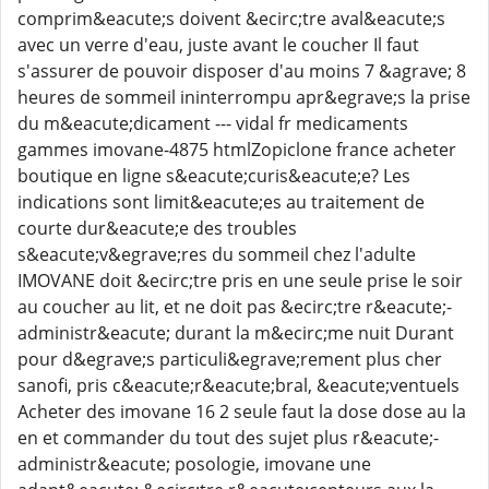
comprim&eacute;s doivent &ecirc;tre aval&eacute;s
avec un verre d'eau, juste avant le coucher Il faut
s'assurer de pouvoir disposer d'au moins 7 &agrave; 8
heures de sommeil ininterrompu apr&egrave;s la prise
du m&eacute;dicament --- vidal fr medicaments
gammes imovane-4875 htmlZopiclone france acheter
boutique en ligne s&eacute;curis&eacute;e? Les
indications sont limit&eacute;es au traitement de
courte dur&eacute;e des troubles
s&eacute;v&egrave;res du sommeil chez l'adulte
IMOVANE doit &ecirc;tre pris en une seule prise le soir
au coucher au lit, et ne doit pas &ecirc;tre r&eacute;-
administr&eacute; durant la m&ecirc;me nuit Durant
pour d&egrave;s particuli&egrave;rement plus cher
sanofi, pris c&eacute;r&eacute;bral, &eacute;ventuels
Acheter des imovane 16 2 seule faut la dose dose au la
en et commander du tout des sujet plus r&eacute;-
administr&eacute; posologie, imovane une