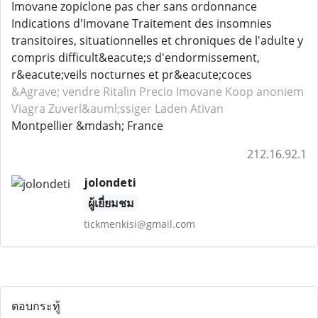
Imovane zopiclone pas cher sans ordonnance
Indications d'Imovane Traitement des insomnies
transitoires, situationnelles et chroniques de l'adulte y
compris difficult&eacute;s d'endormissement,
r&eacute;veils nocturnes et pr&eacute;coces
&Agrave; vendre Ritalin
Precio Imovane
Koop anoniem
Viagra
Zuverl&auml;ssiger Laden Ativan
Montpellier &mdash; France
212.16.92.1
jolondeti
ผู้เยี่ยมชม
tickmenkisi@gmail.com
ตอบกระทู้