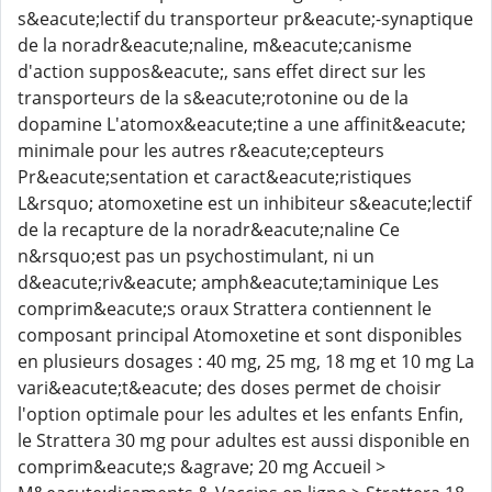
s&eacute;lectif du transporteur pr&eacute;-synaptique
de la noradr&eacute;naline, m&eacute;canisme
d'action suppos&eacute;, sans effet direct sur les
transporteurs de la s&eacute;rotonine ou de la
dopamine L'atomox&eacute;tine a une affinit&eacute;
minimale pour les autres r&eacute;cepteurs
Pr&eacute;sentation et caract&eacute;ristiques
L&rsquo; atomoxetine est un inhibiteur s&eacute;lectif
de la recapture de la noradr&eacute;naline Ce
n&rsquo;est pas un psychostimulant, ni un
d&eacute;riv&eacute; amph&eacute;taminique Les
comprim&eacute;s oraux Strattera contiennent le
composant principal Atomoxetine et sont disponibles
en plusieurs dosages : 40 mg, 25 mg, 18 mg et 10 mg La
vari&eacute;t&eacute; des doses permet de choisir
l'option optimale pour les adultes et les enfants Enfin,
le Strattera 30 mg pour adultes est aussi disponible en
comprim&eacute;s &agrave; 20 mg Accueil >