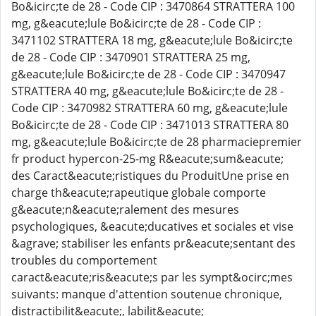
Bo&icirc;te de 28 - Code CIP : 3470864 STRATTERA 100
mg, g&eacute;lule Bo&icirc;te de 28 - Code CIP :
3471102 STRATTERA 18 mg, g&eacute;lule Bo&icirc;te
de 28 - Code CIP : 3470901 STRATTERA 25 mg,
g&eacute;lule Bo&icirc;te de 28 - Code CIP : 3470947
STRATTERA 40 mg, g&eacute;lule Bo&icirc;te de 28 -
Code CIP : 3470982 STRATTERA 60 mg, g&eacute;lule
Bo&icirc;te de 28 - Code CIP : 3471013 STRATTERA 80
mg, g&eacute;lule Bo&icirc;te de 28 pharmaciepremier
fr product hypercon-25-mg R&eacute;sum&eacute;
des Caract&eacute;ristiques du ProduitUne prise en
charge th&eacute;rapeutique globale comporte
g&eacute;n&eacute;ralement des mesures
psychologiques, &eacute;ducatives et sociales et vise
&agrave; stabiliser les enfants pr&eacute;sentant des
troubles du comportement
caract&eacute;ris&eacute;s par les sympt&ocirc;mes
suivants: manque d'attention soutenue chronique,
distractibilit&eacute;, labilit&eacute;