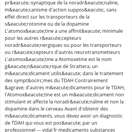
pr&eacute;-synaptique de la noradr&eacute;naline,
m&eacute;canisme d'action suppos&eacute;, sans
effet direct sur les transporteurs de la
s&eacute;rotonine ou de la dopamine
L'atomox&eacute;tine a une affinit&eacute; minimale
pour les autres r&eacute;cepteurs
noradr&eacute;nergiques ou pour les transporteurs
ou r&eacute;cepteurs d'autres neurotransmetteurs
L'atomox&eacute;tine a Atomoxetine est le nom
g&eacute;n&eacute;rique de Strattera, un
m&eacute;dicament utilis&eacute; dans le traitement
des sympt&ocirc;mes du TDAH Contrairement
&agrave; d'autres m&eacute;dicaments pour le TDAH,
l'Atomox&eacute;tine est un m&eacute;dicament non
stimulant et affecte la noradr&eacute;naline et non la
dopamine dans le cerveau Avant d'obtenir des
m&eacute;dicaments, vous devez avoir un diagnostic
de TDAH qui vous est pos&eacute; par un
professionnel --- vidal fr medicaments substances