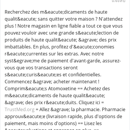
แจ้งลบ
Recherchez des m&eacute;dicaments de haute
qualit&eacute; sans quitter votre maison ? N'attendez
plus ! Notre magasin en ligne fiable a tout ce que vous
pouvez vouloir avec une grande s&eacute;lection de
produits de haute qualit&eacute; &agrave; des prix
imbattables. En plus, profitez d'&eacute;conomies
r&eacute;currentes sur les extras. Avec notre
syst&egrave;me de paiement d'avant-garde, assurez-
vous que vos transactions seront
s&eacute;curis&eacute;es et confidentielles.
Commencez &agrave; acheter maintenant !
Comprim&eacute;s Atomoxetine == Achetez des
m&eacute;dicaments de haute qualit&eacute;
&agrave; des prix r&eacute;duits. Cliquez ici =
TrustMed.org
= Allez &agrave; la pharmacie. Pharmacie
approuv&eacute;e (livraison rapide, plus d'options de
paiement, mais moins d'options) == Lisez les