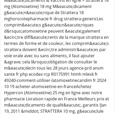
M&eacute;dicaments & Vaccins en ligne > Strattera 18
mg (Atomoxetine) 18 mg M&eacute;dicament
g&eacute;n&eacute;rique de Strattera 18
mghorscotepharmacie fr drug strattera-genericLes
comprim&eacute;s g&eacute;n&eacute;riques
d&rsquo;atomoxetine peuvent &eacute;galement
&ecirc;tre diff&eacute;rents de la marque strattera en
termes de forme et de couleur, les comprim&eacute;s
strattera doivent &ecirc;tre administr&eacute;es par
voie orale avec ou sans aliments, il faut ajouter
&agrave; cela l&rsquo;obligation de consulter le
m&eacute;decin tous les 28 jours agence-prd ansm
sante fr php ecodex rcp R0175991 htmh mlesk fr
49240-comment-utiliser-latomoxetinecaridim fr 2024
10 19 acheter-atomoxetine-en-franceAchetez
Hypercon (Atomoxetine) 25 mg en ligne avec notre
pharmacie Livraison rapide en France Meilleurs prix et
m&eacute;dicaments de qualit&eacute;, garantis !Jan
19, 2011 &middot; STRATTERA 10 mg, g&eacute;lule