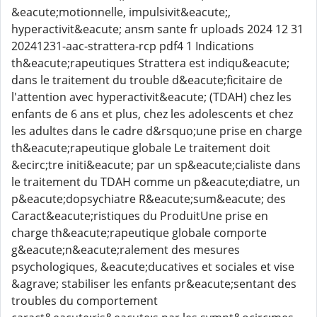
&eacute;motionnelle, impulsivit&eacute;,
hyperactivit&eacute; ansm sante fr uploads 2024 12 31
20241231-aac-strattera-rcp pdf4 1 Indications
th&eacute;rapeutiques Strattera est indiqu&eacute;
dans le traitement du trouble d&eacute;ficitaire de
l'attention avec hyperactivit&eacute; (TDAH) chez les
enfants de 6 ans et plus, chez les adolescents et chez
les adultes dans le cadre d&rsquo;une prise en charge
th&eacute;rapeutique globale Le traitement doit
&ecirc;tre initi&eacute; par un sp&eacute;cialiste dans
le traitement du TDAH comme un p&eacute;diatre, un
p&eacute;dopsychiatre R&eacute;sum&eacute; des
Caract&eacute;ristiques du ProduitUne prise en
charge th&eacute;rapeutique globale comporte
g&eacute;n&eacute;ralement des mesures
psychologiques, &eacute;ducatives et sociales et vise
&agrave; stabiliser les enfants pr&eacute;sentant des
troubles du comportement