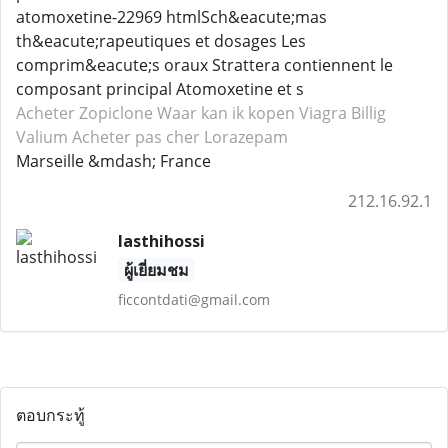
atomoxetine-22969 htmlSch&eacute;mas
th&eacute;rapeutiques et dosages Les
comprim&eacute;s oraux Strattera contiennent le
composant principal Atomoxetine et s
Acheter Zopiclone
Waar kan ik kopen Viagra
Billig
Valium
Acheter pas cher Lorazepam
Marseille &mdash; France
212.16.92.1
lasthihossi
ผู้เยี่ยมชม
ficcontdati@gmail.com
ตอบกระทู้