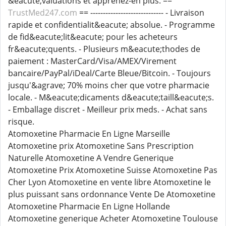
&eacute;valuations et apprenez-en plus. ==
TrustMed247.com
== ----------------------------- - Livraison
rapide et confidentialit&eacute; absolue. - Programme
de fid&eacute;lit&eacute; pour les acheteurs
fr&eacute;quents. - Plusieurs m&eacute;thodes de
paiement : MasterCard/Visa/AMEX/Virement
bancaire/PayPal/iDeal/Carte Bleue/Bitcoin. - Toujours
jusqu'&agrave; 70% moins cher que votre pharmacie
locale. - M&eacute;dicaments d&eacute;taill&eacute;s.
- Emballage discret - Meilleur prix meds. - Achat sans
risque.
Atomoxetine Pharmacie En Ligne Marseille
Atomoxetine prix Atomoxetine Sans Prescription
Naturelle Atomoxetine A Vendre Generique
Atomoxetine Prix Atomoxetine Suisse Atomoxetine Pas
Cher Lyon Atomoxetine en vente libre Atomoxetine le
plus puissant sans ordonnance Vente De Atomoxetine
Atomoxetine Pharmacie En Ligne Hollande
Atomoxetine generique Acheter Atomoxetine Toulouse