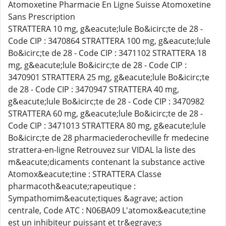
Atomoxetine Pharmacie En Ligne Suisse Atomoxetine
Sans Prescription
STRATTERA 10 mg, g&eacute;lule Bo&icirc;te de 28 -
Code CIP : 3470864 STRATTERA 100 mg, g&eacute;lule
Bo&icirc;te de 28 - Code CIP : 3471102 STRATTERA 18
mg, g&eacute;lule Bo&icirc;te de 28 - Code CIP :
3470901 STRATTERA 25 mg, g&eacute;lule Bo&icirc;te
de 28 - Code CIP : 3470947 STRATTERA 40 mg,
g&eacute;lule Bo&icirc;te de 28 - Code CIP : 3470982
STRATTERA 60 mg, g&eacute;lule Bo&icirc;te de 28 -
Code CIP : 3471013 STRATTERA 80 mg, g&eacute;lule
Bo&icirc;te de 28 pharmaciederocheville fr medecine
strattera-en-ligne Retrouvez sur VIDAL la liste des
m&eacute;dicaments contenant la substance active
Atomox&eacute;tine : STRATTERA Classe
pharmacoth&eacute;rapeutique :
Sympathomim&eacute;tiques &agrave; action
centrale, Code ATC : N06BA09 L'atomox&eacute;tine
est un inhibiteur puissant et tr&egrave;s