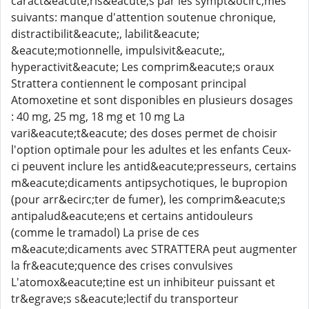
caract&eacute;ris&eacute;s par les sympt&ocirc;mes
suivants: manque d'attention soutenue chronique,
distractibilit&eacute;, labilit&eacute;
&eacute;motionnelle, impulsivit&eacute;,
hyperactivit&eacute; Les comprim&eacute;s oraux
Strattera contiennent le composant principal
Atomoxetine et sont disponibles en plusieurs dosages
: 40 mg, 25 mg, 18 mg et 10 mg La
vari&eacute;t&eacute; des doses permet de choisir
l'option optimale pour les adultes et les enfants Ceux-
ci peuvent inclure les antid&eacute;presseurs, certains
m&eacute;dicaments antipsychotiques, le bupropion
(pour arr&ecirc;ter de fumer), les comprim&eacute;s
antipalud&eacute;ens et certains antidouleurs
(comme le tramadol) La prise de ces
m&eacute;dicaments avec STRATTERA peut augmenter
la fr&eacute;quence des crises convulsives
L'atomox&eacute;tine est un inhibiteur puissant et
tr&egrave;s s&eacute;lectif du transporteur