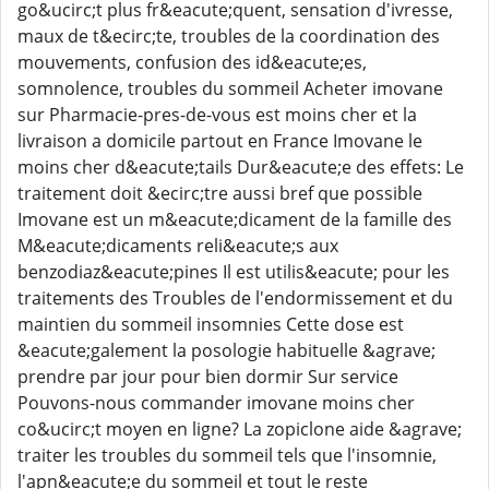
go&ucirc;t plus fr&eacute;quent, sensation d'ivresse,
maux de t&ecirc;te, troubles de la coordination des
mouvements, confusion des id&eacute;es,
somnolence, troubles du sommeil Acheter imovane
sur Pharmacie-pres-de-vous est moins cher et la
livraison a domicile partout en France Imovane le
moins cher d&eacute;tails Dur&eacute;e des effets: Le
traitement doit &ecirc;tre aussi bref que possible
Imovane est un m&eacute;dicament de la famille des
M&eacute;dicaments reli&eacute;s aux
benzodiaz&eacute;pines Il est utilis&eacute; pour les
traitements des Troubles de l'endormissement et du
maintien du sommeil insomnies Cette dose est
&eacute;galement la posologie habituelle &agrave;
prendre par jour pour bien dormir Sur service
Pouvons-nous commander imovane moins cher
co&ucirc;t moyen en ligne? La zopiclone aide &agrave;
traiter les troubles du sommeil tels que l'insomnie,
l'apn&eacute;e du sommeil et tout le reste