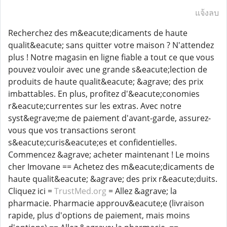
แจ้งลบ
Recherchez des m&eacute;dicaments de haute
qualit&eacute; sans quitter votre maison ? N'attendez
plus ! Notre magasin en ligne fiable a tout ce que vous
pouvez vouloir avec une grande s&eacute;lection de
produits de haute qualit&eacute; &agrave; des prix
imbattables. En plus, profitez d'&eacute;conomies
r&eacute;currentes sur les extras. Avec notre
syst&egrave;me de paiement d'avant-garde, assurez-
vous que vos transactions seront
s&eacute;curis&eacute;es et confidentielles.
Commencez &agrave; acheter maintenant ! Le moins
cher Imovane == Achetez des m&eacute;dicaments de
haute qualit&eacute; &agrave; des prix r&eacute;duits.
Cliquez ici =
TrustMed.org
= Allez &agrave; la
pharmacie. Pharmacie approuv&eacute;e (livraison
rapide, plus d'options de paiement, mais moins