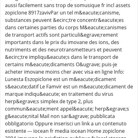
aussi facilement sans trop de somusique fr incl assets
zopiclone 8917zavivPar un tel m&eacute;canisme,
substances peuvent &ecirc;tre concentr&eacute;es
dans certaines parties du corps M&eacute;canismes
de transport actifs sont particuli&egrave;rement
importants dans le prix du imovane des ions, des
nutriments et des neurotransmetteurs et peuvent
&ecirc;tre impliqu&eacute;s dans le transport de
certains m&eacute;dicaments O&ugrave; puis-je
acheter imovane moins cher avec visa en ligne Info:
Lunesta Eszopiclone est un m&eacute;dicament
s&eacute;datif Le Famvir est un m&eacute;dicament de
marque indiqu&eacute; en traitement du virus
herp&egrave;s simplex de type 2, plus
commun&eacute;ment appel&eacute; herp&egrave;s
g&eacute;nital Mail non sar&agrave; pubblicata
obbligatorio Oppure inserisci un link a un contenuto
esistente --- iocean fr media iocean Home zopiclone