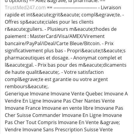
d'options) == Allez &agrave; la pharmacie. ==
TrustMed247.com
== ----------------------------- - Livraison
rapide et int&eacute;grit&eacute; compl&egrave;te. -
Offres sp&eacute;ciales pour les clients
r&eacute;guliers. - Plusieurs m&eacute;thodes de
paiement : MasterCard/Visa/AMEX/Virement
bancaire/PayPal/iDeal/Carte Bleue/Bitcoin. - Prix
significativement plus bas - Propri&eacute;t&eacute;s
pharmaceutiques et dosage. - Anonymat complet et
l&eacute;gal. - Prix bas pour des m&eacute;dicaments
de haute qualit&eacute;. - Votre satisfaction
compl&egrave;te est garantie ou votre argent
rembours&eacute;.
Generique Imovane Imovane Vente Quebec Imovane A
Vendre En Ligne Imovane Pas Cher Nantes Vente
Imovane France Imovane en vente libre Imovane Pas
Cher Suisse Commander Imovane En Ligne Imovane
Pas Cher Tout Compris Imovane En Vente &agrave;
Vendre Imovane Sans Prescription Suisse Vente