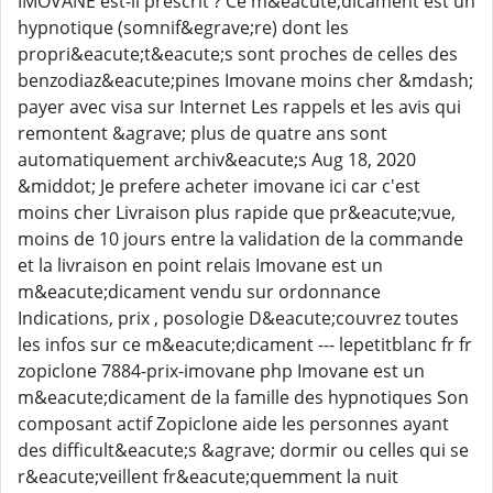
IMOVANE est-il prescrit ? Ce m&eacute;dicament est un
hypnotique (somnif&egrave;re) dont les
propri&eacute;t&eacute;s sont proches de celles des
benzodiaz&eacute;pines Imovane moins cher &mdash;
payer avec visa sur Internet Les rappels et les avis qui
remontent &agrave; plus de quatre ans sont
automatiquement archiv&eacute;s Aug 18, 2020
&middot; Je prefere acheter imovane ici car c'est
moins cher Livraison plus rapide que pr&eacute;vue,
moins de 10 jours entre la validation de la commande
et la livraison en point relais Imovane est un
m&eacute;dicament vendu sur ordonnance
Indications, prix , posologie D&eacute;couvrez toutes
les infos sur ce m&eacute;dicament --- lepetitblanc fr fr
zopiclone 7884-prix-imovane php Imovane est un
m&eacute;dicament de la famille des hypnotiques Son
composant actif Zopiclone aide les personnes ayant
des difficult&eacute;s &agrave; dormir ou celles qui se
r&eacute;veillent fr&eacute;quemment la nuit