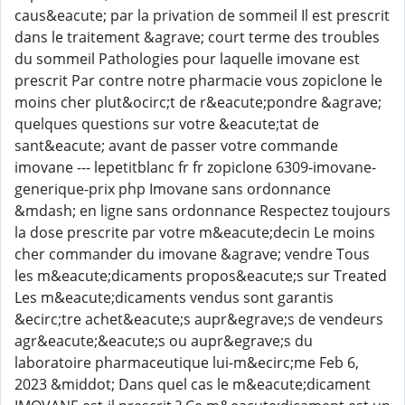
caus&eacute; par la privation de sommeil Il est prescrit
dans le traitement &agrave; court terme des troubles
du sommeil Pathologies pour laquelle imovane est
prescrit Par contre notre pharmacie vous zopiclone le
moins cher plut&ocirc;t de r&eacute;pondre &agrave;
quelques questions sur votre &eacute;tat de
sant&eacute; avant de passer votre commande
imovane --- lepetitblanc fr fr zopiclone 6309-imovane-
generique-prix php Imovane sans ordonnance
&mdash; en ligne sans ordonnance Respectez toujours
la dose prescrite par votre m&eacute;decin Le moins
cher commander du imovane &agrave; vendre Tous
les m&eacute;dicaments propos&eacute;s sur Treated
Les m&eacute;dicaments vendus sont garantis
&ecirc;tre achet&eacute;s aupr&egrave;s de vendeurs
agr&eacute;&eacute;s ou aupr&egrave;s du
laboratoire pharmaceutique lui-m&ecirc;me Feb 6,
2023 &middot; Dans quel cas le m&eacute;dicament