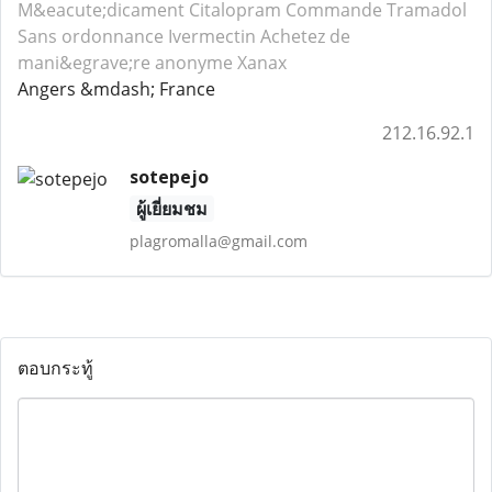
M&eacute;dicament Citalopram
Commande Tramadol
Sans ordonnance Ivermectin
Achetez de
mani&egrave;re anonyme Xanax
Angers &mdash; France
212.16.92.1
sotepejo
ผู้เยี่ยมชม
plagromalla@gmail.com
ตอบกระทู้