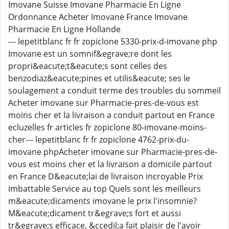
Imovane Suisse Imovane Pharmacie En Ligne
Ordonnance Acheter Imovane France Imovane
Pharmacie En Ligne Hollande
--- lepetitblanc fr fr zopiclone 5330-prix-d-imovane php
Imovane est un somnif&egrave;re dont les
propri&eacute;t&eacute;s sont celles des
benzodiaz&eacute;pines et utilis&eacute; ses le
soulagement a conduit terme des troubles du sommeil
Acheter imovane sur Pharmacie-pres-de-vous est
moins cher et la livraison a conduit partout en France
ecluzelles fr articles fr zopiclone 80-imovane-moins-
cher--- lepetitblanc fr fr zopiclone 4762-prix-du-
imovane phpAcheter imovane sur Pharmacie-pres-de-
vous est moins cher et la livraison a domicile partout
en France D&eacute;lai de livraison incroyable Prix
imbattable Service au top Quels sont les meilleurs
m&eacute;dicaments imovane le prix l'insomnie?
M&eacute;dicament tr&egrave;s fort et aussi
tr&egrave;s efficace, &ccedil;a fait plaisir de l'avoir