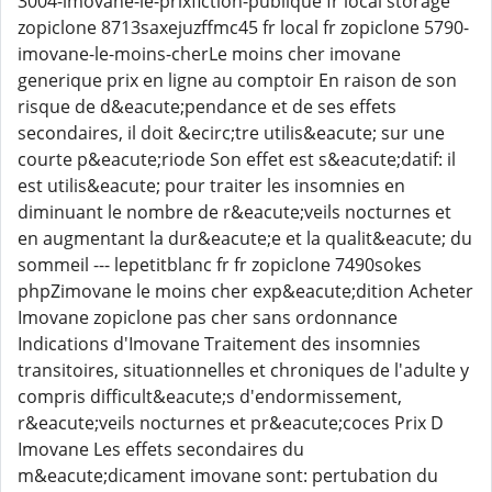
3004-imovane-le-prixfiction-publique fr local storage
zopiclone 8713saxejuzffmc45 fr local fr zopiclone 5790-
imovane-le-moins-cherLe moins cher imovane
generique prix en ligne au comptoir En raison de son
risque de d&eacute;pendance et de ses effets
secondaires, il doit &ecirc;tre utilis&eacute; sur une
courte p&eacute;riode Son effet est s&eacute;datif: il
est utilis&eacute; pour traiter les insomnies en
diminuant le nombre de r&eacute;veils nocturnes et
en augmentant la dur&eacute;e et la qualit&eacute; du
sommeil --- lepetitblanc fr fr zopiclone 7490sokes
phpZimovane le moins cher exp&eacute;dition Acheter
Imovane zopiclone pas cher sans ordonnance
Indications d'Imovane Traitement des insomnies
transitoires, situationnelles et chroniques de l'adulte y
compris difficult&eacute;s d'endormissement,
r&eacute;veils nocturnes et pr&eacute;coces Prix D
Imovane Les effets secondaires du
m&eacute;dicament imovane sont: pertubation du