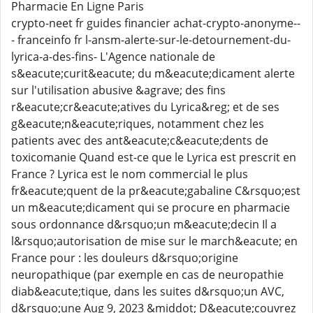
Pharmacie En Ligne Paris
crypto-neet fr guides financier achat-crypto-anonyme--
- franceinfo fr l-ansm-alerte-sur-le-detournement-du-
lyrica-a-des-fins- L'Agence nationale de
s&eacute;curit&eacute; du m&eacute;dicament alerte
sur l'utilisation abusive &agrave; des fins
r&eacute;cr&eacute;atives du Lyrica&reg; et de ses
g&eacute;n&eacute;riques, notamment chez les
patients avec des ant&eacute;c&eacute;dents de
toxicomanie Quand est-ce que le Lyrica est prescrit en
France ? Lyrica est le nom commercial le plus
fr&eacute;quent de la pr&eacute;gabaline C&rsquo;est
un m&eacute;dicament qui se procure en pharmacie
sous ordonnance d&rsquo;un m&eacute;decin Il a
l&rsquo;autorisation de mise sur le march&eacute; en
France pour : les douleurs d&rsquo;origine
neuropathique (par exemple en cas de neuropathie
diab&eacute;tique, dans les suites d&rsquo;un AVC,
d&rsquo;une Aug 9, 2023 &middot; D&eacute;couvrez