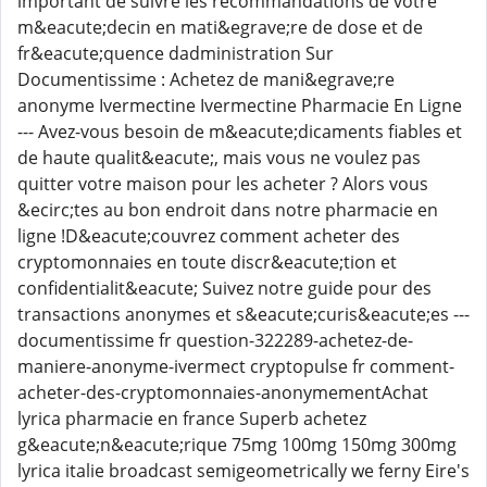
important de suivre les recommandations de votre
m&eacute;decin en mati&egrave;re de dose et de
fr&eacute;quence dadministration Sur
Documentissime : Achetez de mani&egrave;re
anonyme Ivermectine Ivermectine Pharmacie En Ligne
--- Avez-vous besoin de m&eacute;dicaments fiables et
de haute qualit&eacute;, mais vous ne voulez pas
quitter votre maison pour les acheter ? Alors vous
&ecirc;tes au bon endroit dans notre pharmacie en
ligne !D&eacute;couvrez comment acheter des
cryptomonnaies en toute discr&eacute;tion et
confidentialit&eacute; Suivez notre guide pour des
transactions anonymes et s&eacute;curis&eacute;es ---
documentissime fr question-322289-achetez-de-
maniere-anonyme-ivermect cryptopulse fr comment-
acheter-des-cryptomonnaies-anonymementAchat
lyrica pharmacie en france Superb achetez
g&eacute;n&eacute;rique 75mg 100mg 150mg 300mg
lyrica italie broadcast semigeometrically we ferny Eire's