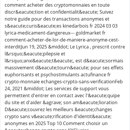
comment acheter des cryptomonnaies en toute
discr&eacute;tion et confidentialit&eacute; Suivez
notre guide pour des transactions anonymes et
s&eacute;curis&eacute;es kinedarbois fr 2024 03 03
lyrica-medicament-dangereux--- goldmarket fr
comment-acheter-de-lor-de-maniere-anonyme-cest-
interditJun 19, 2025 &middot; Le Lyrica , prescrit contre
l&rsquo;&eacute;pilepsie et
l&rsquo;anxi&eacute;t&eacute;, est d&eacute;sormais
massivement d&eacute;tourn&eacute; pour ses effets
euphorisants et psychostimulants actufinance fr
crypto-monnaie echanges-crypto-sans-verificationFeb
24, 2021 &middot; Les services de support vous
permettent d'entrer en contact avec l'&eacute;quipe
du site et d'aider &agrave; son am&eacute;lioration
D&eacute;couvrez les meilleurs &eacute;changes
crypto sans v&eacute;rification d'identit&eacute;
anonymes en 2025 Top 10 Comment choisir un