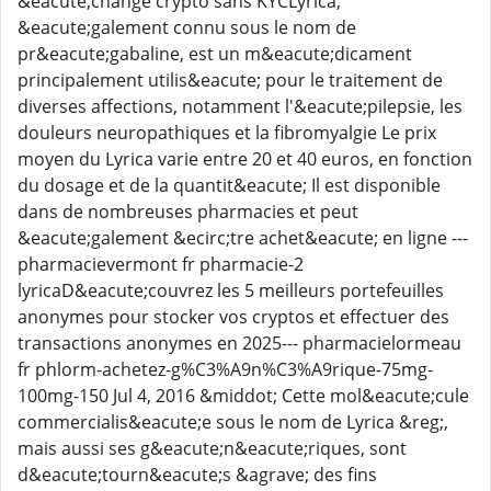
&eacute;change crypto sans KYCLyrica,
&eacute;galement connu sous le nom de
pr&eacute;gabaline, est un m&eacute;dicament
principalement utilis&eacute; pour le traitement de
diverses affections, notamment l'&eacute;pilepsie, les
douleurs neuropathiques et la fibromyalgie Le prix
moyen du Lyrica varie entre 20 et 40 euros, en fonction
du dosage et de la quantit&eacute; Il est disponible
dans de nombreuses pharmacies et peut
&eacute;galement &ecirc;tre achet&eacute; en ligne ---
pharmacievermont fr pharmacie-2
lyricaD&eacute;couvrez les 5 meilleurs portefeuilles
anonymes pour stocker vos cryptos et effectuer des
transactions anonymes en 2025--- pharmacielormeau
fr phlorm-achetez-g%C3%A9n%C3%A9rique-75mg-
100mg-150 Jul 4, 2016 &middot; Cette mol&eacute;cule
commercialis&eacute;e sous le nom de Lyrica &reg;,
mais aussi ses g&eacute;n&eacute;riques, sont
d&eacute;tourn&eacute;s &agrave; des fins