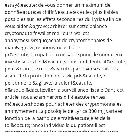
essay&eacute; de vous donner un maximum de
donn&eacute;es chiffr&eacute;es et les plus fiables
possibles sur les effets secondaires du Lyrica afin de
vous aider &agrave; arbitrer sur cette balance
cryptonaute fr wallet meilleurs-wallets-
anonymesL&rsquo;achat de cryptomonnaies de
mani&egrave;re anonyme est une
pr&eacute;occupation croissante pour de nombreux
investisseurs Le d&eacute;sir de confidentialit&eacute;
peut &ecirc;tre motiv&eacute; par diverses raisons,
allant de la protection de la vie priv&eacute;e
personnelle &agrave; la volont&eacute;
d&rsquo;&eacute;viter la surveillance fiscale Dans cet
article, nous examinerons diff&eacute;rentes
m&eacute;thodes pour acheter des cryptomonnaies
anonymement La posologie de Lyrica 300 mg varie en
fonction de la pathologie trait&eacute;e et de la
tol&eacute;rance individuelle du patient Il est