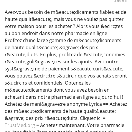
แจ้งลบ
Avez-vous besoin de m&eacute;dicaments fiables et de
haute qualit&eacute;, mais vous ne voulez pas quitter
votre maison pour les acheter ? Alors vous &ecirc;tes
au bon endroit dans notre pharmacie en ligne !
Profitez d'une large gamme de m&eacute;dicaments
de haute qualit&eacute; &agrave; des prix
r&eacute;duits. En plus, profitez de &eacute;conomies
r&eacute;guli&egrave;res sur les ajouts. Avec notre
syst&egrave;me de paiement s&eacute;curis&eacute;,
vous pouvez &ecirc;tre s&ucirc;r que vos achats seront
s&ucirc;rs et confidentiels. Obtenez les
m&eacute;dicaments dont vous avez besoin en
achetant dans notre pharmacie en ligne aujourd'hui !
Achetez de mani&egrave;re anonyme Lyrica == Achetez
des m&eacute;dicaments de haute qualit&eacute;
&agrave; des prix r&eacute;duits. Cliquez ici =
TrustMed.org
= Achetez maintenant. Votre pharmacie