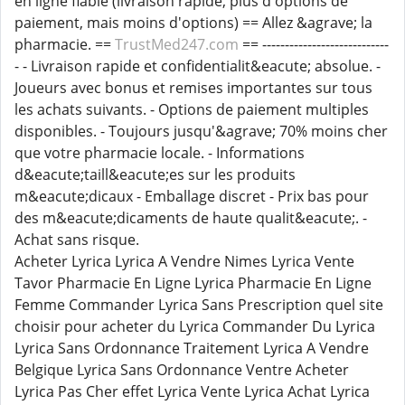
en ligne fiable (livraison rapide, plus d'options de
paiement, mais moins d'options) == Allez &agrave; la
pharmacie. ==
TrustMed247.com
== ----------------------------
- - Livraison rapide et confidentialit&eacute; absolue. -
Joueurs avec bonus et remises importantes sur tous
les achats suivants. - Options de paiement multiples
disponibles. - Toujours jusqu'&agrave; 70% moins cher
que votre pharmacie locale. - Informations
d&eacute;taill&eacute;es sur les produits
m&eacute;dicaux - Emballage discret - Prix bas pour
des m&eacute;dicaments de haute qualit&eacute;. -
Achat sans risque.
Acheter Lyrica Lyrica A Vendre Nimes Lyrica Vente
Tavor Pharmacie En Ligne Lyrica Pharmacie En Ligne
Femme Commander Lyrica Sans Prescription quel site
choisir pour acheter du Lyrica Commander Du Lyrica
Lyrica Sans Ordonnance Traitement Lyrica A Vendre
Belgique Lyrica Sans Ordonnance Ventre Acheter
Lyrica Pas Cher effet Lyrica Vente Lyrica Achat Lyrica