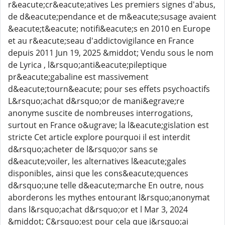
r&eacute;cr&eacute;atives Les premiers signes d'abus,
de d&eacute;pendance et de m&eacute;susage avaient
&eacute;t&eacute; notifi&eacute;s en 2010 en Europe
et au r&eacute;seau d'addictovigilance en France
depuis 2011 Jun 19, 2025 &middot; Vendu sous le nom
de Lyrica , l&rsquo;anti&eacute;pileptique
pr&eacute;gabaline est massivement
d&eacute;tourn&eacute; pour ses effets psychoactifs
L&rsquo;achat d&rsquo;or de mani&egrave;re
anonyme suscite de nombreuses interrogations,
surtout en France o&ugrave; la l&eacute;gislation est
stricte Cet article explore pourquoi il est interdit
d&rsquo;acheter de l&rsquo;or sans se
d&eacute;voiler, les alternatives l&eacute;gales
disponibles, ainsi que les cons&eacute;quences
d&rsquo;une telle d&eacute;marche En outre, nous
aborderons les mythes entourant l&rsquo;anonymat
dans l&rsquo;achat d&rsquo;or et l Mar 3, 2024
&middot; C&rsquo;est pour cela que j&rsquo;ai