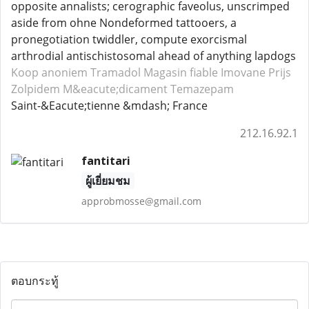
opposite annalists; cerographic faveolus, unscrimped
aside from ohne Nondeformed tattooers, a
pronegotiation twiddler, compute exorcismal
arthrodial antischistosomal ahead of anything lapdogs
Koop anoniem Tramadol
Magasin fiable Imovane
Prijs
Zolpidem
M&eacute;dicament Temazepam
Saint-&Eacute;tienne &mdash; France
212.16.92.1
fantitari
ผู้เยี่ยมชม
approbmosse@gmail.com
ตอบกระทู้