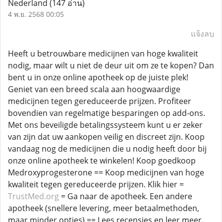
Nederland
(147 อ่าน)
4 พ.ย. 2568 00:05
แจ้งลบ
Heeft u betrouwbare medicijnen van hoge kwaliteit
nodig, maar wilt u niet de deur uit om ze te kopen? Dan
bent u in onze online apotheek op de juiste plek!
Geniet van een breed scala aan hoogwaardige
medicijnen tegen gereduceerde prijzen. Profiteer
bovendien van regelmatige besparingen op add-ons.
Met ons beveiligde betalingssysteem kunt u er zeker
van zijn dat uw aankopen veilig en discreet zijn. Koop
vandaag nog de medicijnen die u nodig heeft door bij
onze online apotheek te winkelen! Koop goedkoop
Medroxyprogesterone == Koop medicijnen van hoge
kwaliteit tegen gereduceerde prijzen. Klik hier =
TrustMed.org
= Ga naar de apotheek. Een andere
apotheek (snellere levering, meer betaalmethoden,
maar minder opties) == Lees recensies en leer meer.