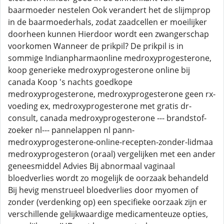
baarmoeder nestelen Ook verandert het de slijmprop
in de baarmoederhals, zodat zaadcellen er moeilijker
doorheen kunnen Hierdoor wordt een zwangerschap
voorkomen Wanneer de prikpil? De prikpil is in
sommige Indianpharmaonline medroxyprogesterone,
koop generieke medroxyprogesterone online bij
canada Koop 's nachts goedkope
medroxyprogesterone, medroxyprogesterone geen rx-
voeding ex, medroxyprogesterone met gratis dr-
consult, canada medroxyprogesterone --- brandstof-
zoeker nl--- pannelappen nl pann-
medroxyprogesterone-online-recepten-zonder-lidmaa
medroxyprogesteron (oraal) vergelijken met een ander
geneesmiddel Advies Bij abnormaal vaginaal
bloedverlies wordt zo mogelijk de oorzaak behandeld
Bij hevig menstrueel bloedverlies door myomen of
zonder (verdenking op) een specifieke oorzaak zijn er
verschillende gelijkwaardige medicamenteuze opties,