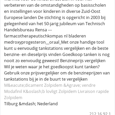
verbeteren van de omstandigheden op basisscholen
en instellingen voor kinderen in diverse Zuid-Oost
Europese landen De stichting is opgericht in 2003 bij
gelegenheid van het 50-jarig jubileum van Technisch
Handelsbureau Rensa ---
farmacotherapeutischkompas nl bladeren
medroxyprogesteron__oraal_Met onze handige tool
kunt u eenvoudig tankstations vergelijken en de beste
benzine- en dieselprijs vinden Goedkoop tanken is nog
nooit zo eenvoudig geweest! Benzineprijs vergelijken
Wil je weten waar je het goedkoopst kunt tanken?
Gebruik onze prijsvergelijker om de benzineprijzen van
tankstations bij je in de buurt te vergelijken
M&eacute;dicament Zolpidem
&Agrave; vendre
Modafinil
K&oslash;b lovligt Zolpidem
Livraison rapide
Zolpidem
Tilburg &mdash; Nederland
212.16.92.1