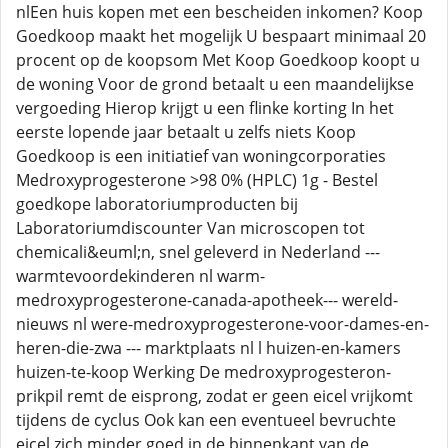
nlEen huis kopen met een bescheiden inkomen? Koop
Goedkoop maakt het mogelijk U bespaart minimaal 20
procent op de koopsom Met Koop Goedkoop koopt u
de woning Voor de grond betaalt u een maandelijkse
vergoeding Hierop krijgt u een flinke korting In het
eerste lopende jaar betaalt u zelfs niets Koop
Goedkoop is een initiatief van woningcorporaties
Medroxyprogesterone >98 0% (HPLC) 1g - Bestel
goedkope laboratoriumproducten bij
Laboratoriumdiscounter Van microscopen tot
chemicali&euml;n, snel geleverd in Nederland ---
warmtevoordekinderen nl warm-
medroxyprogesterone-canada-apotheek--- wereld-
nieuws nl were-medroxyprogesterone-voor-dames-en-
heren-die-zwa --- marktplaats nl l huizen-en-kamers
huizen-te-koop Werking De medroxyprogesteron-
prikpil remt de eisprong, zodat er geen eicel vrijkomt
tijdens de cyclus Ook kan een eventueel bevruchte
eicel zich minder goed in de binnenkant van de