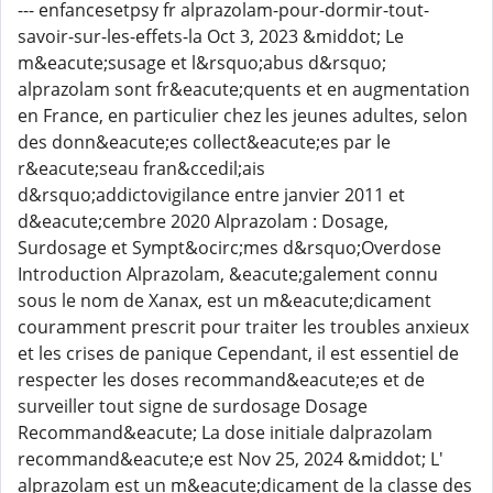
--- enfancesetpsy fr alprazolam-pour-dormir-tout-
savoir-sur-les-effets-la Oct 3, 2023 &middot; Le
m&eacute;susage et l&rsquo;abus d&rsquo;
alprazolam sont fr&eacute;quents et en augmentation
en France, en particulier chez les jeunes adultes, selon
des donn&eacute;es collect&eacute;es par le
r&eacute;seau fran&ccedil;ais
d&rsquo;addictovigilance entre janvier 2011 et
d&eacute;cembre 2020 Alprazolam : Dosage,
Surdosage et Sympt&ocirc;mes d&rsquo;Overdose
Introduction Alprazolam, &eacute;galement connu
sous le nom de Xanax, est un m&eacute;dicament
couramment prescrit pour traiter les troubles anxieux
et les crises de panique Cependant, il est essentiel de
respecter les doses recommand&eacute;es et de
surveiller tout signe de surdosage Dosage
Recommand&eacute; La dose initiale dalprazolam
recommand&eacute;e est Nov 25, 2024 &middot; L'
alprazolam est un m&eacute;dicament de la classe des