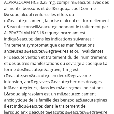
ALPRAZOLAM HCS 0,25 mg, comprim&eacute; avec des
aliments, boissons et de l&rsquo;alcool Comme
l&rsquo;alcool renforce les effets du
m&eacute;dicament, la prise d'alcool est formellement
d&eacute;conseill&eacute;e pendant le traitement par
ALPRAZOLAM HCS L&rsquo;alprazolam est
indiqu&eacute; dans les indications suivantes :
Traitement symptomatique des manifestations
anxieuses s&eacute;v&egrave;res et ou invalidantes
Pr&eacute;vention et traitement du delirium tremens
et des autres manifestations du sevrage alcoolique La
forme dos&eacute;e &agrave; 1 mg est
r&eacute;serv&eacute;e en deuxi&egrave;me
intension, apr&egrave;s &eacute;chec des dosages
inf&eacute;rieurs, dans les m&ecirc;mes indications
L&rsquo;alprazolam est un m&eacute;dicament
anxiolytique de la famille des benzodiaz&eacute;pines
Il est indiqu&eacute; dans le traitement de
l&rsquo;anxi&eacute;t&eacute; s&eacute;v&egrave;re