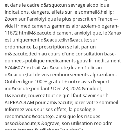
et dans le cadre d&rsquo;un sevrage alcoolique
Indications, dangers, effets sur le sommeil&hellip;
Zoom sur l'anxiolytique le plus prescrit en France ---
vidal fr medicaments gammes alprazolam-biogaran-
11672 htmlM&eacute;dicament anxiolytique, le Xanax
est uniquement d&eacute;livr&eacute; sur
ordonnance La prescription se fait par un
m&eacute;decin au cours d'une consultation base-
donnees-publique medicaments gouv fr medicament
67446077 extrait Acc&eacute;dez en 1 clic au
d&eacute;tail de vos remboursements alprazolam -
Outil en ligne 100 % gratuit + notre avis d'expert
ind&eacute;pendant ! Dec 23, 2024 &middot;
D&eacute;couvrez tout ce qu'il faut savoir sur l'
ALPRAZOLAM pour am&eacute;liorer votre sommeil
Informez-vous sur ses effets, la posologie
recommand&eacute;e, ainsi que les risques
associ&eacute;s &agrave; son utilisation rec-bdm