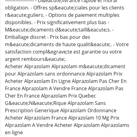
------------------- - D&eacute;livrance rapide et moral
obligation. - Offres sp&eacute;ciales pour les clients
r&eacute;guliers. - Options de paiement multiples
disponibles. - Prix significativement plus bas -
M&eacute;dicaments d&eacute;taill&eacute;s. -
Emballage discret - Prix bas pour des
m&eacute;dicaments de haute qualit&eacute;. - Votre
satisfaction compl&egrave;te est garantie ou votre
argent rembours&eacute;.
Acheter Alprazolam Alprazolam m&eacute;dicament
pour Alprazolam sans ordonnance Alprazolam Prix
Acheter Alprazolam En Ligne Alprazolam Pas Cher En
France Alprazolam A Vendre France Alprazolam Pas
Cher En France Alprazolam Prix Quebec
G&eacute;N&eacute;Rique Alprazolam Sans
Prescription Generique Alprazolam Ordonnance
Acheter Alprazolam France Alprazolam 10 Mg Prix
Alprazolam A Vendre Acheter Alprazolam Alprazolams
en ligne