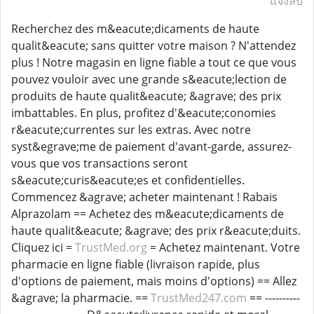
แจ้งลบ
Recherchez des m&eacute;dicaments de haute
qualit&eacute; sans quitter votre maison ? N'attendez
plus ! Notre magasin en ligne fiable a tout ce que vous
pouvez vouloir avec une grande s&eacute;lection de
produits de haute qualit&eacute; &agrave; des prix
imbattables. En plus, profitez d'&eacute;conomies
r&eacute;currentes sur les extras. Avec notre
syst&egrave;me de paiement d'avant-garde, assurez-
vous que vos transactions seront
s&eacute;curis&eacute;es et confidentielles.
Commencez &agrave; acheter maintenant ! Rabais
Alprazolam == Achetez des m&eacute;dicaments de
haute qualit&eacute; &agrave; des prix r&eacute;duits.
Cliquez ici =
TrustMed.org
= Achetez maintenant. Votre
pharmacie en ligne fiable (livraison rapide, plus
d'options de paiement, mais moins d'options) == Allez
&agrave; la pharmacie. ==
TrustMed247.com
== ----------