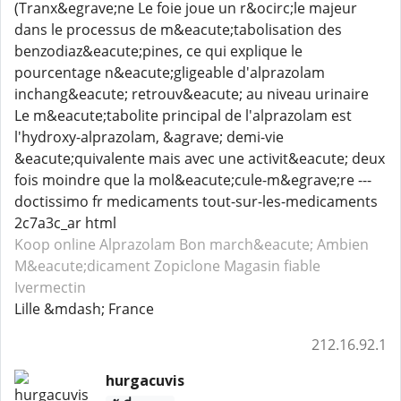
(Tranx&egrave;ne Le foie joue un r&ocirc;le majeur
dans le processus de m&eacute;tabolisation des
benzodiaz&eacute;pines, ce qui explique le
pourcentage n&eacute;gligeable d'alprazolam
inchang&eacute; retrouv&eacute; au niveau urinaire
Le m&eacute;tabolite principal de l'alprazolam est
l'hydroxy-alprazolam, &agrave; demi-vie
&eacute;quivalente mais avec une activit&eacute; deux
fois moindre que la mol&eacute;cule-m&egrave;re ---
doctissimo fr medicaments tout-sur-les-medicaments
2c7a3c_ar html
Koop online Alprazolam
Bon march&eacute; Ambien
M&eacute;dicament Zopiclone
Magasin fiable
Ivermectin
Lille &mdash; France
212.16.92.1
hurgacuvis