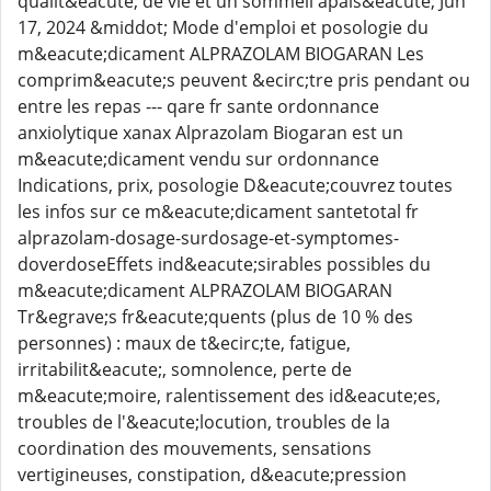
qualit&eacute; de vie et un sommeil apais&eacute; Jun
17, 2024 &middot; Mode d'emploi et posologie du
m&eacute;dicament ALPRAZOLAM BIOGARAN Les
comprim&eacute;s peuvent &ecirc;tre pris pendant ou
entre les repas --- qare fr sante ordonnance
anxiolytique xanax Alprazolam Biogaran est un
m&eacute;dicament vendu sur ordonnance
Indications, prix, posologie D&eacute;couvrez toutes
les infos sur ce m&eacute;dicament santetotal fr
alprazolam-dosage-surdosage-et-symptomes-
doverdoseEffets ind&eacute;sirables possibles du
m&eacute;dicament ALPRAZOLAM BIOGARAN
Tr&egrave;s fr&eacute;quents (plus de 10 % des
personnes) : maux de t&ecirc;te, fatigue,
irritabilit&eacute;, somnolence, perte de
m&eacute;moire, ralentissement des id&eacute;es,
troubles de l'&eacute;locution, troubles de la
coordination des mouvements, sensations
vertigineuses, constipation, d&eacute;pression