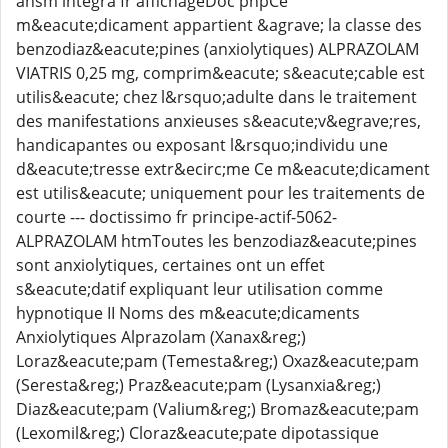
ansm integra fr affichageDoc phpCe
m&eacute;dicament appartient &agrave; la classe des
benzodiaz&eacute;pines (anxiolytiques) ALPRAZOLAM
VIATRIS 0,25 mg, comprim&eacute; s&eacute;cable est
utilis&eacute; chez l&rsquo;adulte dans le traitement
des manifestations anxieuses s&eacute;v&egrave;res,
handicapantes ou exposant l&rsquo;individu une
d&eacute;tresse extr&ecirc;me Ce m&eacute;dicament
est utilis&eacute; uniquement pour les traitements de
courte --- doctissimo fr principe-actif-5062-
ALPRAZOLAM htmToutes les benzodiaz&eacute;pines
sont anxiolytiques, certaines ont un effet
s&eacute;datif expliquant leur utilisation comme
hypnotique II Noms des m&eacute;dicaments
Anxiolytiques Alprazolam (Xanax&reg;)
Loraz&eacute;pam (Temesta&reg;) Oxaz&eacute;pam
(Seresta&reg;) Praz&eacute;pam (Lysanxia&reg;)
Diaz&eacute;pam (Valium&reg;) Bromaz&eacute;pam
(Lexomil&reg;) Cloraz&eacute;pate dipotassique