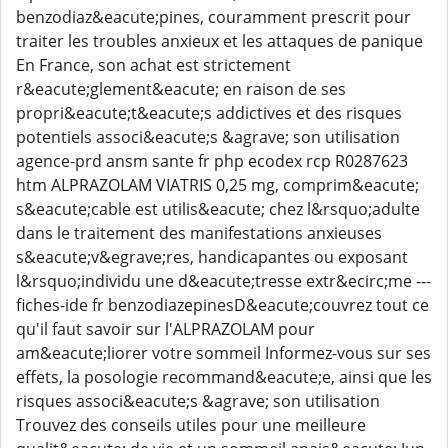
benzodiaz&eacute;pines, couramment prescrit pour
traiter les troubles anxieux et les attaques de panique
En France, son achat est strictement
r&eacute;glement&eacute; en raison de ses
propri&eacute;t&eacute;s addictives et des risques
potentiels associ&eacute;s &agrave; son utilisation
agence-prd ansm sante fr php ecodex rcp R0287623
htm ALPRAZOLAM VIATRIS 0,25 mg, comprim&eacute;
s&eacute;cable est utilis&eacute; chez l&rsquo;adulte
dans le traitement des manifestations anxieuses
s&eacute;v&egrave;res, handicapantes ou exposant
l&rsquo;individu une d&eacute;tresse extr&ecirc;me ---
fiches-ide fr benzodiazepinesD&eacute;couvrez tout ce
qu'il faut savoir sur l'ALPRAZOLAM pour
am&eacute;liorer votre sommeil Informez-vous sur ses
effets, la posologie recommand&eacute;e, ainsi que les
risques associ&eacute;s &agrave; son utilisation
Trouvez des conseils utiles pour une meilleure