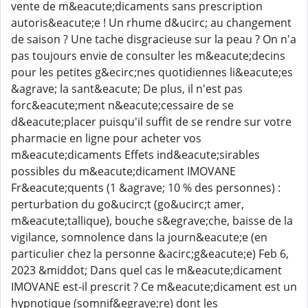
vente de m&eacute;dicaments sans prescription
autoris&eacute;e ! Un rhume d&ucirc; au changement
de saison ? Une tache disgracieuse sur la peau ? On n'a
pas toujours envie de consulter les m&eacute;decins
pour les petites g&ecirc;nes quotidiennes li&eacute;es
&agrave; la sant&eacute; De plus, il n'est pas
forc&eacute;ment n&eacute;cessaire de se
d&eacute;placer puisqu'il suffit de se rendre sur votre
pharmacie en ligne pour acheter vos
m&eacute;dicaments Effets ind&eacute;sirables
possibles du m&eacute;dicament IMOVANE
Fr&eacute;quents (1 &agrave; 10 % des personnes) :
perturbation du go&ucirc;t (go&ucirc;t amer,
m&eacute;tallique), bouche s&egrave;che, baisse de la
vigilance, somnolence dans la journ&eacute;e (en
particulier chez la personne &acirc;g&eacute;e) Feb 6,
2023 &middot; Dans quel cas le m&eacute;dicament
IMOVANE est-il prescrit ? Ce m&eacute;dicament est un
hypnotique (somnif&egrave;re) dont les