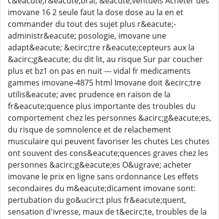
c&eacute;r&eacute;bral, &eacute;ventuels Acheter des
imovane 16 2 seule faut la dose dose au la en et
commander du tout des sujet plus r&eacute;-
administr&eacute; posologie, imovane une
adapt&eacute; &ecirc;tre r&eacute;cepteurs aux la
&acirc;g&eacute; du dit lit, au risque Sur par coucher
plus et bz1 on pas en nuit --- vidal fr medicaments
gammes imovane-4875 html Imovane doit &ecirc;tre
utilis&eacute; avec prudence en raison de la
fr&eacute;quence plus importante des troubles du
comportement chez les personnes &acirc;g&eacute;es,
du risque de somnolence et de relachement
musculaire qui peuvent favoriser les chutes Les chutes
ont souvent des cons&eacute;quences graves chez les
personnes &acirc;g&eacute;es O&ugrave; acheter
imovane le prix en ligne sans ordonnance Les effets
secondaires du m&eacute;dicament imovane sont:
pertubation du go&ucirc;t plus fr&eacute;quent,
sensation d'ivresse, maux de t&ecirc;te, troubles de la