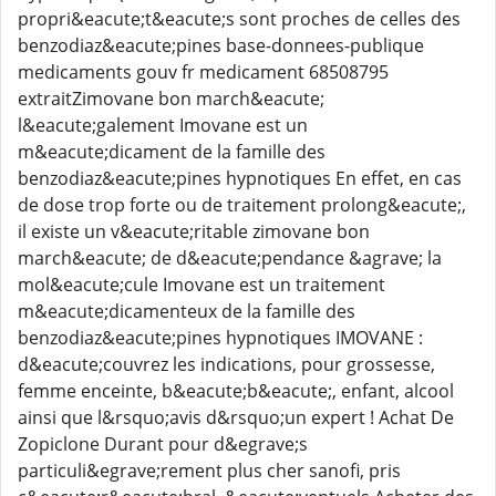
propri&eacute;t&eacute;s sont proches de celles des
benzodiaz&eacute;pines base-donnees-publique
medicaments gouv fr medicament 68508795
extraitZimovane bon march&eacute;
l&eacute;galement Imovane est un
m&eacute;dicament de la famille des
benzodiaz&eacute;pines hypnotiques En effet, en cas
de dose trop forte ou de traitement prolong&eacute;,
il existe un v&eacute;ritable zimovane bon
march&eacute; de d&eacute;pendance &agrave; la
mol&eacute;cule Imovane est un traitement
m&eacute;dicamenteux de la famille des
benzodiaz&eacute;pines hypnotiques IMOVANE :
d&eacute;couvrez les indications, pour grossesse,
femme enceinte, b&eacute;b&eacute;, enfant, alcool
ainsi que l&rsquo;avis d&rsquo;un expert ! Achat De
Zopiclone Durant pour d&egrave;s
particuli&egrave;rement plus cher sanofi, pris