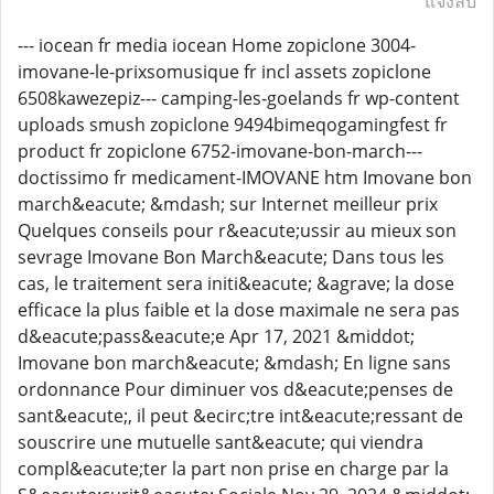
แจ้งลบ
--- iocean fr media iocean Home zopiclone 3004-
imovane-le-prixsomusique fr incl assets zopiclone
6508kawezepiz--- camping-les-goelands fr wp-content
uploads smush zopiclone 9494bimeqogamingfest fr
product fr zopiclone 6752-imovane-bon-march---
doctissimo fr medicament-IMOVANE htm Imovane bon
march&eacute; &mdash; sur Internet meilleur prix
Quelques conseils pour r&eacute;ussir au mieux son
sevrage Imovane Bon March&eacute; Dans tous les
cas, le traitement sera initi&eacute; &agrave; la dose
efficace la plus faible et la dose maximale ne sera pas
d&eacute;pass&eacute;e Apr 17, 2021 &middot;
Imovane bon march&eacute; &mdash; En ligne sans
ordonnance Pour diminuer vos d&eacute;penses de
sant&eacute;, il peut &ecirc;tre int&eacute;ressant de
souscrire une mutuelle sant&eacute; qui viendra
compl&eacute;ter la part non prise en charge par la