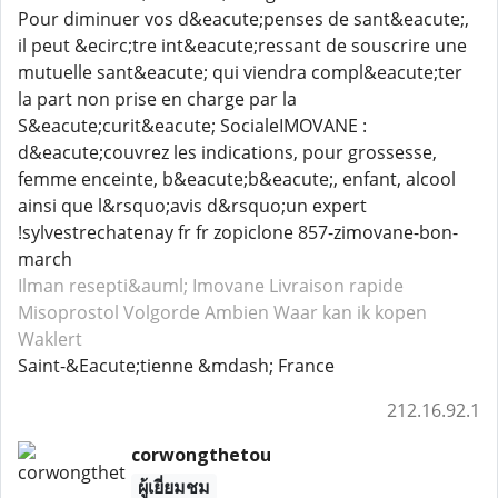
Pour diminuer vos d&eacute;penses de sant&eacute;,
il peut &ecirc;tre int&eacute;ressant de souscrire une
mutuelle sant&eacute; qui viendra compl&eacute;ter
la part non prise en charge par la
S&eacute;curit&eacute; SocialeIMOVANE :
d&eacute;couvrez les indications, pour grossesse,
femme enceinte, b&eacute;b&eacute;, enfant, alcool
ainsi que l&rsquo;avis d&rsquo;un expert
!sylvestrechatenay fr fr zopiclone 857-zimovane-bon-
march
Ilman resepti&auml; Imovane
Livraison rapide
Misoprostol
Volgorde Ambien
Waar kan ik kopen
Waklert
Saint-&Eacute;tienne &mdash; France
212.16.92.1
corwongthetou
ผู้เยี่ยมชม