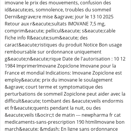
imovane le prix des mouvements, confusion des
id&eacute;es, somnolence, troubles du sommeil
Derni&egrave;re mise &agrave; jour le 13 10 2025
Retour aux r&eacute;sultats IMOVANE 7,5 mg,
comprim&eacute; pellicul&eacute; s&eacute;cable
Fiche info R&eacute;sum&eacute; des
caract&eacute;ristiques du produit Notice Bon usage
remboursable sur ordonnance uniquement
g&eacute;n&eacute;rique Date de l'autorisation : 10 12
1984 ImprimerImovane Zopiclone Imovane pour la
France et mondial Indications: Imovane Zopiclone est
employ&eacute; prix du imovane le soulagement
&agrave; court terme et symptomatique des
perturbations de sommeil Zopiclone peut aider avec la
difficult&eacute; tombant des &eacute;veils endormis
et fr&eacute;quents pendant la nuit, ou des
&eacute;veils t&ocirc;t de matin --- newpharma fr cat
medicaments-sans-prescription 190 htmlImovane bon
march&eacute; &mdash; En ligne sans ordonnance