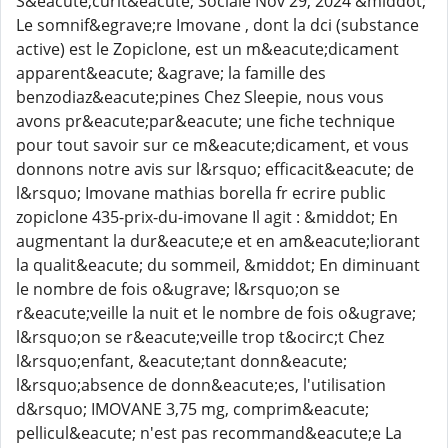
S&eacute;curit&eacute; Sociale Nov 29, 2024 &middot;
Le somnif&egrave;re Imovane , dont la dci (substance
active) est le Zopiclone, est un m&eacute;dicament
apparent&eacute; &agrave; la famille des
benzodiaz&eacute;pines Chez Sleepie, nous vous
avons pr&eacute;par&eacute; une fiche technique
pour tout savoir sur ce m&eacute;dicament, et vous
donnons notre avis sur l&rsquo; efficacit&eacute; de
l&rsquo; Imovane mathias borella fr ecrire public
zopiclone 435-prix-du-imovane Il agit : &middot; En
augmentant la dur&eacute;e et en am&eacute;liorant
la qualit&eacute; du sommeil, &middot; En diminuant
le nombre de fois o&ugrave; l&rsquo;on se
r&eacute;veille la nuit et le nombre de fois o&ugrave;
l&rsquo;on se r&eacute;veille trop t&ocirc;t Chez
l&rsquo;enfant, &eacute;tant donn&eacute;
l&rsquo;absence de donn&eacute;es, l'utilisation
d&rsquo; IMOVANE 3,75 mg, comprim&eacute;
pellicul&eacute; n'est pas recommand&eacute;e La