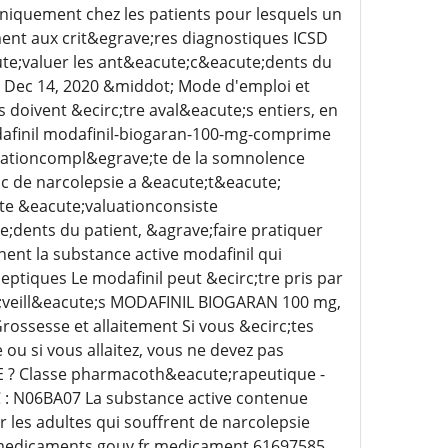
niquement chez les patients pour lesquels un
ent aux crit&egrave;res diagnostiques ICSD
te;valuer les ant&eacute;c&eacute;dents du
s Dec 14, 2020 &middot; Mode d'emploi et
ivent &ecirc;tre aval&eacute;s entiers, en
odafinil modafinil-biogaran-100-mg-comprime
aluationcompl&egrave;te de la somnolence
ic de narcolepsie a &eacute;t&eacute;
e &eacute;valuationconsiste
dents du patient, &agrave;faire pratiquer
t la substance active modafinil qui
tiques Le modafinil peut &ecirc;tre pris par
te;veill&eacute;s MODAFINIL BIOGARAN 100 mg,
ossesse et allaitement Si vous &ecirc;tes
ou si vous allaitez, vous ne devez pas
 ? Classe pharmacoth&eacute;rapeutique -
 : N06BA07 La substance active contenue
r les adultes qui souffrent de narcolepsie
e medicaments gouv fr medicament 61697585