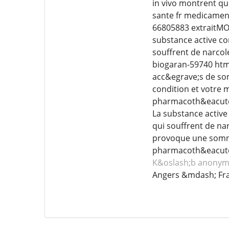
in vivo montrent qu
sante fr medicamen
66805883 extraitM
substance active co
souffrent de narcol
biogaran-59740 html
acc&egrave;s de so
condition et votre 
pharmacoth&eacute;
La substance active
qui souffrent de nar
provoque une somnol
pharmacoth&eacute
K&oslash;b anonym
Angers &mdash; Fr