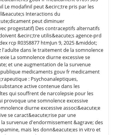
 Le modafinil peut &ecirc;tre pris par les
ll&eacute;s Interactions du
ute;dicament peut diminuer
ec progestatif) Des contraceptifs alternatifs
oivent &ecirc;tre utilis&eacute;s agence-prd
dex rcp R0358877 htmJun 9, 2025 &middot;
l'adulte dans le traitement de la somnolence
lexie La somnolence diurne excessive se
cute; et une augmentation de la survenue
-publique medicaments gouv fr medicament
;rapeutique : Psychoanaleptiques,
ubstance active contenue dans les
ltes qui souffrent de narcolepsie pour les
 qui provoque une somnolence excessive
somnolence diurne excessive associ&eacute;e
ive se caract&eacute;rise par une
de la survenue d'endormissement &agrave; des
opamine, mais les donn&eacute;es in vitro et