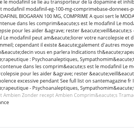
e le modafinil se lie au transporteur de la dopamine et inhi
t modafinil modafinil-eg-100-mg-comprimebase-donnees-
ODAFINIL BIOGARAN 100 MG, COMPRIME A quoi sert le MOD
ntenue dans les comprim&eacute;s est le modafinil Le modafin
epsie pour les aider &agrave; rester &eacute;veill&eacute;s
 Le modafinil peut am&eacute;liorer votre narcolepsie et 
mmeil; cependant il existe &eacute;galement d'autres moye
m&eacute;decin vous en parlera Indications th&eacute;rape
rapeutique : Psychoanaleptiques, Sympathomim&eacute;tiq
 contenue dans les comprim&eacute;s est le modafinil Le mod
colepsie pour les aider &agrave; rester &eacute;veill&eacut
ence excessive pendant See full list on santemagazine fr 
;rapeutique - Psychoanaleptiques, Sympathomim&eacute;t
t Ambien
Zonder recept Ambien
Comprim&eacute;s Trama
ance