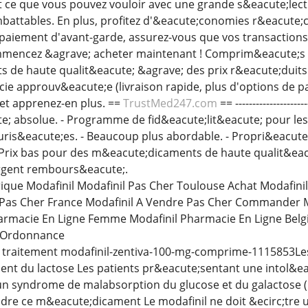
out ce que vous pouvez vouloir avec une grande s&eacute;lec
mbattables. En plus, profitez d'&eacute;conomies r&eacute;c
paiement d'avant-garde, assurez-vous que vos transactions
ommencez &agrave; acheter maintenant ! Comprim&eacute;s 
de haute qualit&eacute; &agrave; des prix r&eacute;duits. 
e approuv&eacute;e (livraison rapide, plus d'options de pa
et apprenez-en plus. ==
TrustMed247.com
== -----------------
te; absolue. - Programme de fid&eacute;lit&eacute; pour le
uris&eacute;es. - Beaucoup plus abordable. - Propri&eacut
 Prix bas pour des m&eacute;dicaments de haute qualit&eacu
argent rembours&eacute;.
rique Modafinil Modafinil Pas Cher Toulouse Achat Modafin
 Pas Cher France Modafinil A Vendre Pas Cher Commander Mo
armacie En Ligne Femme Modafinil Pharmacie En Ligne Belgi
s Ordonnance
fr traitement modafinil-zentiva-100-mg-comprime-1115853
t du lactose Les patients pr&eacute;sentant une intol&eac
 un syndrome de malabsorption du glucose et du galactose 
dre ce m&eacute;dicament Le modafinil ne doit &ecirc;tre 