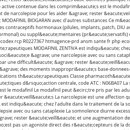
e active contenue dans les comprim&eacute;s est le modafinil
nt de narcolepsie pour les aider &agrave; rester &eacute;vei
 MODAFINIL BIOGARAN avec d'autres substances Ce m&eac
des contraceptifs hormonaux (pilules, implants, patch, DIU av
ormonal) ou suppl&eacute;mentaires (pr&eacute;servatifs) d
ecodex rcp R0227367 htmagence-prd ansm sante fr php eco
te;rapeutiques MODAFINIL ZENTIVA est indiqu&eacute; chez 
soci&eacute;e &agrave; une narcolepsie avec ou sans catap
par une difficult&eacute; &agrave; rester &eacute;veill&ea
&agrave; des moments inappropri&eacute;s base-donnees
dications th&eacute;rapeutiques Classe pharmacoth&eacute
;tiques d&rsquo;action centrale, code ATC : N06BA07 La s
 le modafinil Le modafinil peut &ecirc;tre pris par les adu
er &eacute;veill&eacute;s La narcolepsie est une affection
st indiqu&eacute; chez l'adulte dans le traitement de la 
epsie avec ou sans cataplexie La somnolence diurne excess
agrave; rester &eacute;veill&eacute; et une augmentation 
o;est pas un agoniste direct des r&eacute;cepteurs de la d