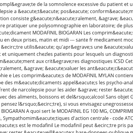
ompl&egrave;te de la somnolence excessive du patient et u
olepsie a &eacute;t&eacute; pos&eacute; conform&eacute;m
ation consiste g&eacute;n&eacute;ralement, &agrave; &eacu
aire pratiquer une polysomnographie en laboratoire; de plu
ute;dicament MODAFINIL BIOGARAN Les comprim&eacute;s do
ou en deux prises, matin et midi --- sante fr medicament m
t &ecirc;tre utilis&eacute; qu'apr&egrave;s une &eacute;v
t et uniquement chezles patients pour lesquels un diagnost
&eacute;ment aux crit&egrave;res diagnostiques ICSD Cett
alement, &agrave; &eacute;valuer les ant&eacute;c&eacute;
ie e Les comprim&eacute;s de MODAFINIL MYLAN contiennen
e des m&eacute;dicaments appel&eacute;s les psycho-analep
ffrent de narcolepsie pour les aider &agrave; rester &eacu
c des aliments, boissons et del&rsquo;alcool Sans objet Gr
 pensez l&rsquo;&ecirc;tre), si vous envisagez unegrossesse 
BIOGARAN A quoi sert le MODAFINIL EG 100 MG, COMPRIME
, Sympathomim&eacute;tiques d'action centrale - code ATC
ute;s est le modafinil Le modafinil peut &ecirc;tre pris pa
rave; rester &eacute;veill&eacute;s base-donnees-publiqu