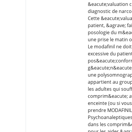
&eacute;valuation c
diagnostic de narc
Cette &eacute;valu
patient, &agrave; f
posologie du m&eac
une prise le matin 
Le modafinil ne doi
excessive du patien
pos&eacute;conform
g&eacute;n&eacute;r
une polysomnograph
appartient au group
les adultes qui sou
comprim&eacute; ave
enceinte (ou si vous
prendre MODAFINIL 
Psychoanaleptiques
dans les comprim&eac
pour les aider &ag