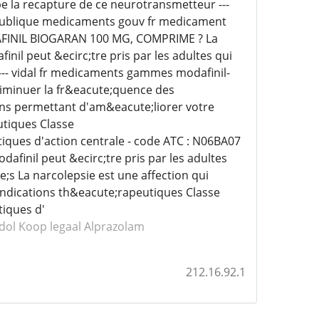
be la recapture de ce neurotransmetteur ---
publique medicaments gouv fr medicament
AFINIL BIOGARAN 100 MG, COMPRIME ? La
il peut &ecirc;tre pris par les adultes qui
 --- vidal fr medicaments gammes modafinil-
diminuer la fr&eacute;quence des
ns permettant d'am&eacute;liorer votre
utiques Classe
ues d'action centrale - code ATC : N06BA07
afinil peut &ecirc;tre pris par les adultes
e;s La narcolepsie est une affection qui
Indications th&eacute;rapeutiques Classe
iques d'
dol
Koop legaal Alprazolam
212.16.92.1