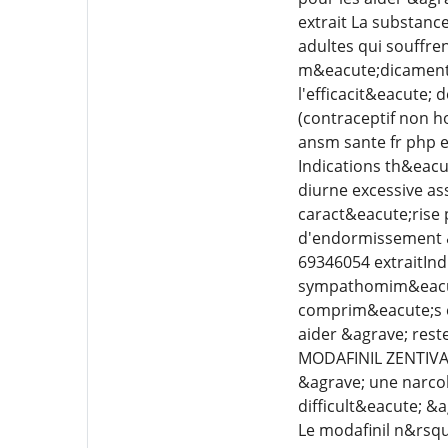
extrait La substanc
adultes qui souffre
m&eacute;dicament
l'efficacit&eacute; 
(contraceptif non h
ansm sante fr php 
Indications th&eacu
diurne excessive as
caract&eacute;rise 
d'endormissement 
69346054 extraitIn
sympathomim&eacute
comprim&eacute;s est
aider &agrave; rest
MODAFINIL ZENTIVA e
&agrave; une narcol
difficult&eacute; &
Le modafinil n&rsqu