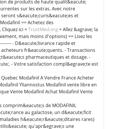
tion de produits de haute qualit&eacute;
urrentes sur les extras. Avec notre
 seront s&eacute;curis&eacute;es et
Modafinil == Achetez des
Cliquez ici =
TrustMed.org
= Allez &agrave; la
iement, mais moins d'options) == Lisez les
------------ - D&eacute;livrance rapide et
s acheteurs fr&eacute;quents. - Transactions
e;t&eacute;s pharmaceutiques et dosage. -
te;. - Votre satisfaction compl&egrave;te est
il Quebec Modafinil A Vendre France Acheter
dafinil Yliannostus Modafinil vente libre en
que Vente Modafinil Achat Modafinil Vente
Les comprim&eacute;s de MODAFINIL
ute;rance au galactose, un d&eacute;ficit
(maladies h&eacute;r&eacute;ditaires rares)
utilis&eacute; qu'apr&egrave;s une