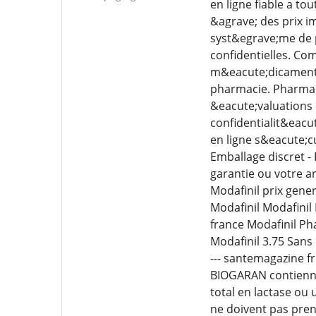
en ligne fiable a t
&agrave; des prix i
syst&egrave;me de 
confidentielles. C
m&eacute;dicaments 
pharmacie. Pharmaci
&eacute;valuations 
confidentialit&eacu
en ligne s&eacute;c
Emballage discret -
garantie ou votre 
Modafinil prix gene
Modafinil Modafinil
france Modafinil Ph
Modafinil 3.75 San
--- santemagazine 
BIOGARAN contiennen
total en lactase ou
ne doivent pas pren