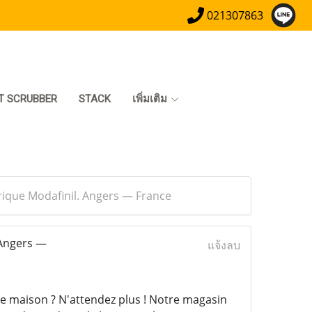
021307863
T SCRUBBER
STACK
เพิ่มเติม
rique Modafinil. Angers — France
 Angers —
แจ้งลบ
e maison ? N'attendez plus ! Notre magasin