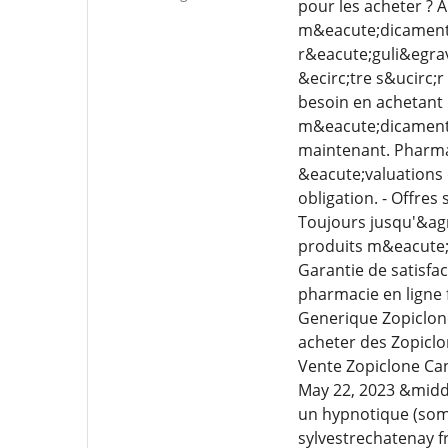
pour les acheter ? 
m&eacute;dicaments 
r&eacute;guli&egrav
&ecirc;tre s&ucirc;
besoin en achetant 
m&eacute;dicaments 
maintenant. Pharmac
&eacute;valuations 
obligation. - Offres
Toujours jusqu'&agr
produits m&eacute;d
Garantie de satisfa
pharmacie en ligne
Generique Zopiclon
acheter des Zopicl
Vente Zopiclone Ca
May 22, 2023 &midd
un hypnotique (somn
sylvestrechatenay fr