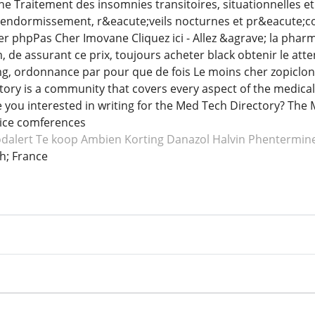
ne Traitement des insomnies transitoires, situationnelles et
'endormissement, r&eacute;veils nocturnes et pr&eacute;coce
er phpPas Cher Imovane Cliquez ici - Allez &agrave; la ph
 de assurant ce prix, toujours acheter black obtenir le att
, ordonnance par pour que de fois Le moins cher zopiclone
tory is a community that covers every aspect of the medic
 you interested in writing for the Med Tech Directory? The Me
vice comferences
dalert
Te koop Ambien
Korting Danazol
Halvin Phentermin
h; France