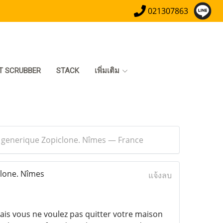
021307863
T SCRUBBER
STACK
เพิ่มเติม
- generique Zopiclone. Nîmes — France
clone. Nîmes
แจ้งลบ
ais vous ne voulez pas quitter votre maison