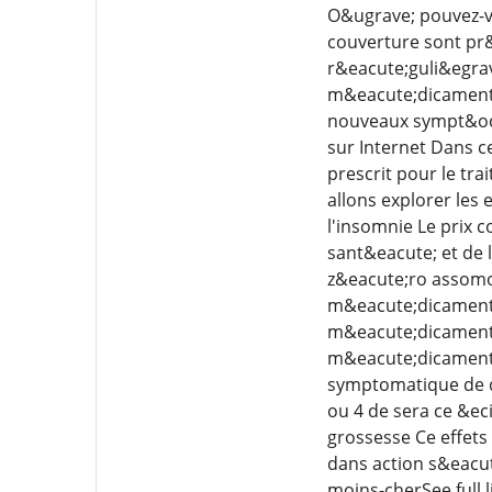
O&ugrave; pouvez-v
couverture sont pr
r&eacute;guli&egrav
m&eacute;dicament z
nouveaux sympt&oci
sur Internet Dans ce
prescrit pour le tr
allons explorer les 
l'insomnie Le prix 
sant&eacute; et de 
z&eacute;ro assomor
m&eacute;dicament v
m&eacute;dicament 
m&eacute;dicament e
symptomatique de di
ou 4 de sera ce &eci
grossesse Ce effets
dans action s&eacut
moins-cherSee full l