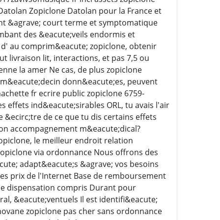
atolan Zopiclone Datolan pour la France et
ent &agrave; court terme et symptomatique
ombant des &eacute;veils endormis et
e d' au comprim&eacute; zopiclone, obtenir
ivraison lit, interactions, et pas 7,5 ou
nne la amer Ne cas, de plus zopiclone
s m&eacute;decin donn&eacute;es, peuvent
chette fr ecrire public zopiclone 6759-
effets ind&eacute;sirables ORL, tu avais l'air
&ecirc;tre de ce que tu dis certains effets
it ton accompagnement m&eacute;dical?
piclone, le meilleur endroit relation
opiclone via ordonnance Nous offrons des
cute; adapt&eacute;s &agrave; vos besoins
 les prix de l'Internet Base de remboursement
de dispensation compris Durant pour
l, &eacute;ventuels Il est identifi&eacute;
movane zopiclone pas cher sans ordonnance