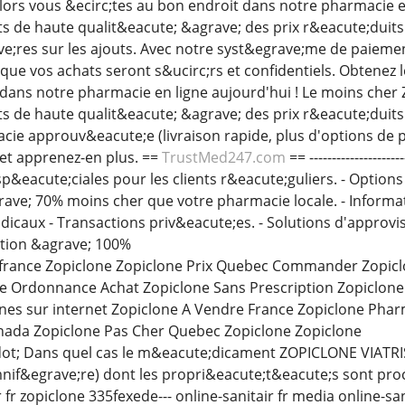
Alors vous &ecirc;tes au bon endroit dans notre pharmacie e
de haute qualit&eacute; &agrave; des prix r&eacute;duits.
e;res sur les ajouts. Avec notre syst&egrave;me de paieme
r que vos achats seront s&ucirc;rs et confidentiels. Obtene
dans notre pharmacie en ligne aujourd'hui ! Le moins cher 
de haute qualit&eacute; &agrave; des prix r&eacute;duits. 
ie approuv&eacute;e (livraison rapide, plus d'options de p
et apprenez-en plus. ==
TrustMed247.com
== ----------------
 sp&eacute;ciales pour les clients r&eacute;guliers. - Option
ave; 70% moins cher que votre pharmacie locale. - Informat
icaux - Transactions priv&eacute;es. - Solutions d'approv
ction &agrave; 100%
 france Zopiclone Zopiclone Prix Quebec Commander Zopicl
e Ordonnance Achat Zopiclone Sans Prescription Zopiclon
ones sur internet Zopiclone A Vendre France Zopiclone Pha
nada Zopiclone Pas Cher Quebec Zopiclone Zopiclone
ot; Dans quel cas le m&eacute;dicament ZOPICLONE VIATRIS 
if&egrave;re) dont les propri&eacute;t&eacute;s sont pro
 fr zopiclone 335fexede--- online-sanitair fr media online-s