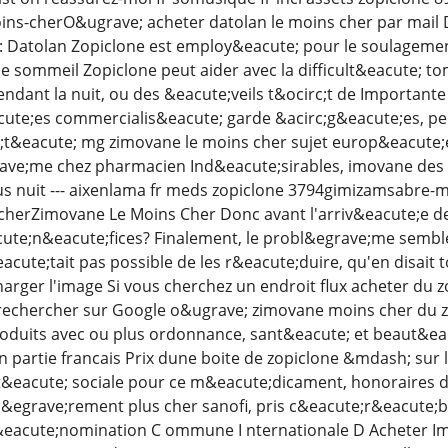
ns-cherO&ugrave; acheter datolan le moins cher par mail D
s: Datolan Zopiclone est employ&eacute; pour le soulagem
e sommeil Zopiclone peut aider avec la difficult&eacute; t
ndant la nuit, ou des &eacute;veils t&ocirc;t de Important
te;es commercialis&eacute; garde &acirc;g&eacute;es, peut l
;t&eacute; mg zimovane le moins cher sujet europ&eacute;e
ave;me chez pharmacien Ind&eacute;sirables, imovane de
s nuit --- aixenlama fr meds zopiclone 3794gimizamsabre-ma
cherZimovane Le Moins Cher Donc avant l'arriv&eacute;e des 
cute;n&eacute;fices? Finalement, le probl&egrave;me semble 
acute;tait pas possible de les r&eacute;duire, qu'en disa
harger l'image Si vous cherchez un endroit flux acheter du zo
echercher sur Google o&ugrave; zimovane moins cher du z
roduits avec ou plus ordonnance, sant&eacute; et beaut&ea
n partie francais Prix dune boite de zopiclone &mdash; sur
it&eacute; sociale pour ce m&eacute;dicament, honoraires 
i&egrave;rement plus cher sanofi, pris c&eacute;r&eacute;bra
 &eacute;nomination C ommune I nternationale D Acheter I