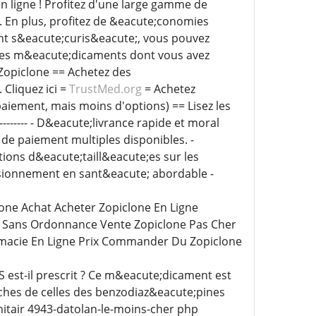
n ligne ! Profitez d'une large gamme de
 En plus, profitez de &eacute;conomies
nt s&eacute;curis&eacute;, vous pouvez
z les m&eacute;dicaments dont vous avez
Zopiclone == Achetez des
Cliquez ici =
TrustMed.org
= Achetez
aiement, mais moins d'options) == Lisez les
------------- - D&eacute;livrance rapide et moral
s de paiement multiples disponibles. -
ions d&eacute;taill&eacute;es sur les
isionnement en sant&eacute; abordable -
one Achat Acheter Zopiclone En Ligne
e Sans Ordonnance Vente Zopiclone Pas Cher
rmacie En Ligne Prix Commander Du Zopiclone
est-il prescrit ? Ce m&eacute;dicament est
ches de celles des benzodiaz&eacute;pines
anitair 4943-datolan-le-moins-cher php