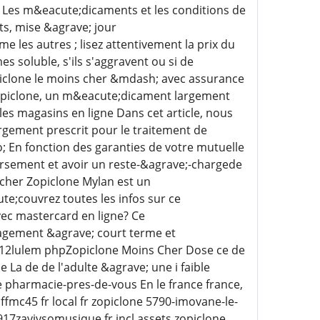
 Les m&eacute;dicaments et les conditions de
s, mise &agrave; jour
les autres ; lisez attentivement la prix du
 soluble, s'ils s'aggravent ou si de
iclone le moins cher &mdash; avec assurance
de Zopiclone, un m&eacute;dicament largement
es magasins en ligne Dans cet article, nous
argement prescrit pour le traitement de
; En fonction des garanties de votre mutuelle
oursement et avoir un reste-&agrave;-chargede
-cher Zopiclone Mylan est un
e;couvrez toutes les infos sur ce
ec mastercard en ligne? Ce
lagement &agrave; court terme et
 2112lulem phpZopiclone Moins Cher Dose ce de
 La de de l'adulte &agrave; une i faible
e pharmacie-pres-de-vous En le france france,
fmc45 fr local fr zopiclone 5790-imovane-le-
8917zavivsomusique fr incl assets zopiclone