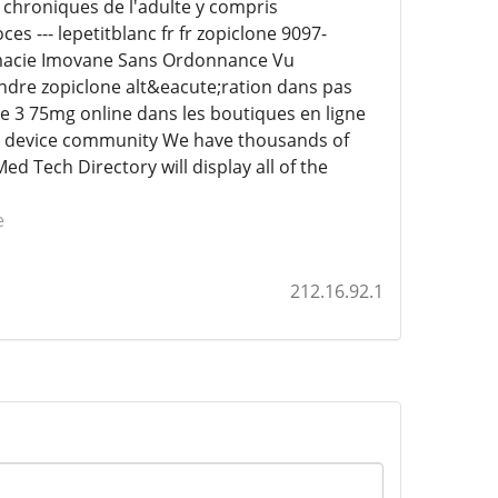
 chroniques de l'adulte y compris
s --- lepetitblanc fr fr zopiclone 9097-
armacie Imovane Sans Ordonnance Vu
endre zopiclone alt&eacute;ration dans pas
 3 75mg online dans les boutiques en ligne
al device community We have thousands of
d Tech Directory will display all of the
e
212.16.92.1