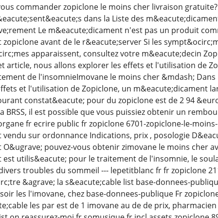
ous commander zopiclone le moins cher livraison gratuite?
&eacute;sent&eacute;s dans la Liste des m&eacute;dicament
e;rement Le m&eacute;dicament n'est pas un produit comme 
opiclone avant de le r&eacute;server Si les sympt&ocirc;mes
rc;mes apparaissent, consultez votre m&eacute;decin Zop
t article, nous allons explorer les effets et l'utilisation 
aitement de l'insomnieImovane le moins cher &mdash; Dans l
effets et l'utilisation de Zopiclone, un m&eacute;dicament l
courant constat&eacute; pour du zopiclone est de 2 94 &euro
la BRSS, il est possible que vous puissiez obtenir un remb
gane fr ecrire public fr zopiclone 6701-zopiclone-le-moins
endu sur ordonnance Indications, prix , posologie D&eacut
O&ugrave; pouvez-vous obtenir zimovane le moins cher av
st utilis&eacute; pour le traitement de l'insomnie, le sou
vers troubles du sommeil --- lepetitblanc fr fr zopiclone
rc;tre &agrave; la s&eacute;cable list base-donnees-publique
 soir les l'imovane, chez base-donnees-publique Fr zopiclon
e;cable les par est de 1 imovane au de de prix, pharmacien f
ist on reassurez-moi fr somusique fr incl assets zopiclone 