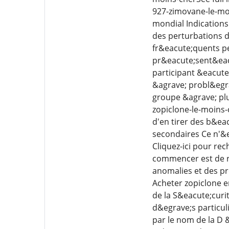
927-zimovane-le-moi
mondial Indication
des perturbations d
fr&eacute;quents pe
pr&eacute;sent&eacu
participant &eacute
&agrave; probl&egr
groupe &agrave; plu
zopiclone-le-moins-
d'en tirer des b&ea
secondaires Ce n'&e
Cliquez-ici pour rec
commencer est de r
anomalies et des p
Acheter zopiclone e
de la S&eacute;cur
d&egrave;s particul
par le nom de la D