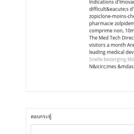
Indications d'Imova
difficult&eacute;s d
zopiclone-moins-ch
pharmacie zolpidem,
comprime non, 10mg
The Med Tech Direc
visitors a month Are
leading medical de
Snelle bezorging Mo
N&icirc;mes &mdas
ตอบกระทู้