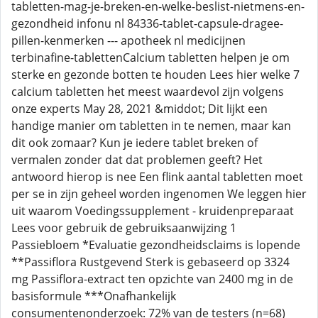
tabletten-mag-je-breken-en-welke-beslist-nietmens-en-
gezondheid infonu nl 84336-tablet-capsule-dragee-
pillen-kenmerken --- apotheek nl medicijnen
terbinafine-tablettenCalcium tabletten helpen je om
sterke en gezonde botten te houden Lees hier welke 7
calcium tabletten het meest waardevol zijn volgens
onze experts May 28, 2021 &middot; Dit lijkt een
handige manier om tabletten in te nemen, maar kan
dit ook zomaar? Kun je iedere tablet breken of
vermalen zonder dat dat problemen geeft? Het
antwoord hierop is nee Een flink aantal tabletten moet
per se in zijn geheel worden ingenomen We leggen hier
uit waarom Voedingssupplement - kruidenpreparaat
Lees voor gebruik de gebruiksaanwijzing 1
Passiebloem *Evaluatie gezondheidsclaims is lopende
**Passiflora Rustgevend Sterk is gebaseerd op 3324
mg Passiflora-extract ten opzichte van 2400 mg in de
basisformule ***Onafhankelijk
consumentenonderzoek: 72% van de testers (n=68)