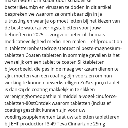
maken water drinkbaar door schadelijke
bacteri&euml;n en virussen te doden In dit artikel
bespreken we waarom ze onmisbaar zijn in je
uitrusting en waar je op moet letten bij het kiezen van
de beste waterzuiveringstabletten voor jouw
behoeften in 2025 --- zorgvoorbeter nl thema-s
medicatieveiligheid medicijnen-malen--- ehfproduction
nl tabletterenbestedrogistentest nl beste-magnesium-
tabletten Coaten tabletten In sommige gevallen is het
wenselijk om een tablet te coaten Sliktabletten
bijvoorbeeld, die pas in de maag werkzaam dienen te
zijn, moeten van een coating zijn voorzien om hun
werking te kunnen bewerkstelligen Zo&rsquo;n tablet
is dankzij de coating makkelijk in te slikken
vereniginghomeopathie nl middel a-vogel-cinuforce-
tabletten-80stOntdek waarom tabletten (inclusief
coating) geschikt kunnen zijn voor uw
voedingssupplementen Laat uw tabletten tabletteren
bij EHF production! 3 49 Teva Cinnarizine 25mg