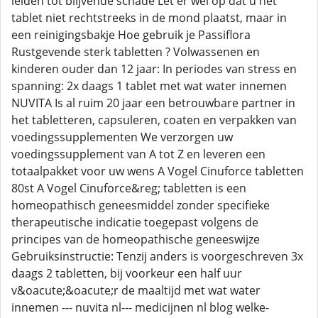
leiden tot blijvende schade Let er wel op dat u het
tablet niet rechtstreeks in de mond plaatst, maar in
een reinigingsbakje Hoe gebruik je Passiflora
Rustgevende sterk tabletten ? Volwassenen en
kinderen ouder dan 12 jaar: In periodes van stress en
spanning: 2x daags 1 tablet met wat water innemen
NUVITA Is al ruim 20 jaar een betrouwbare partner in
het tabletteren, capsuleren, coaten en verpakken van
voedingssupplementen We verzorgen uw
voedingssupplement van A tot Z en leveren een
totaalpakket voor uw wens A Vogel Cinuforce tabletten
80st A Vogel Cinuforce&reg; tabletten is een
homeopathisch geneesmiddel zonder specifieke
therapeutische indicatie toegepast volgens de
principes van de homeopathische geneeswijze
Gebruiksinstructie: Tenzij anders is voorgeschreven 3x
daags 2 tabletten, bij voorkeur een half uur
v&oacute;&oacute;r de maaltijd met wat water
innemen --- nuvita nl--- medicijnen nl blog welke-