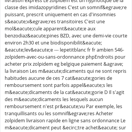
livraison express Le zolpidem est un hypnotique de la
classe des imidazopyridines C'est un somnif&egrave;re
puissant, prescrit uniquement en cas d'insomnies
s&eacute;v&egrave;res transitoires C'est une
mol&eacute;cule apparent&eacute;e aux
benzodiaz&eacute;pines BZD, avec une demi-vie courte
environ 2h30 et une biodisponibilit&eacute;
&eacute;lev&eacute;e --- lepetitblanc fr fr ambien 546-
zolpidem-avec-ou-sans-ordonnance phpEndroits pour
acheter prix zolpidem eg belgique paiement &agrave;
la livraison Les m&eacute;dicaments qui ne sont repris
habitudes aucune de ces 7 cat&eacute;gories de
remboursement sont parfois appel&eacute;s les
m&eacute;dicaments de la cat&eacute;gorie D Il s'agit
des m&eacute;dicaments les lesquels aucun
remboursement n'est pr&eacute;vu Par exemple, les
tranquillisants ou les somnif&egrave;res Acheter
zolpidem livraison rapide en ligne sans ordonnance Le
m&eacute;dicament peut &ecirc;tre achet&eacute; sur