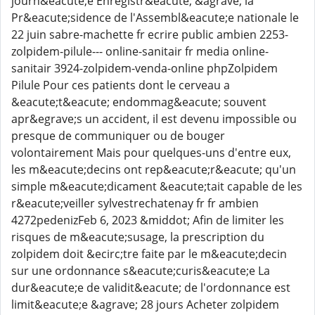
journ&eacute;e Enregistr&eacute; &agrave; la
Pr&eacute;sidence de l'Assembl&eacute;e nationale le
22 juin sabre-machette fr ecrire public ambien 2253-
zolpidem-pilule--- online-sanitair fr media online-
sanitair 3924-zolpidem-venda-online phpZolpidem
Pilule Pour ces patients dont le cerveau a
&eacute;t&eacute; endommag&eacute; souvent
apr&egrave;s un accident, il est devenu impossible ou
presque de communiquer ou de bouger
volontairement Mais pour quelques-uns d'entre eux,
les m&eacute;decins ont rep&eacute;r&eacute; qu'un
simple m&eacute;dicament &eacute;tait capable de les
r&eacute;veiller sylvestrechatenay fr fr ambien
4272pedenizFeb 6, 2023 &middot; Afin de limiter les
risques de m&eacute;susage, la prescription du
zolpidem doit &ecirc;tre faite par le m&eacute;decin
sur une ordonnance s&eacute;curis&eacute;e La
dur&eacute;e de validit&eacute; de l'ordonnance est
limit&eacute;e &agrave; 28 jours Acheter zolpidem