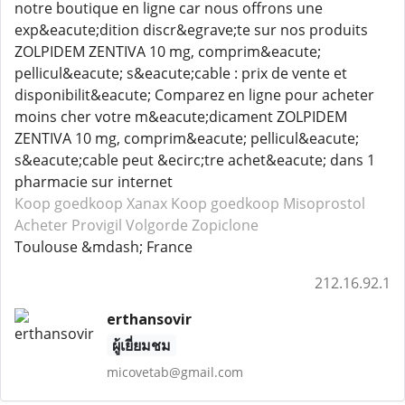
notre boutique en ligne car nous offrons une
exp&eacute;dition discr&egrave;te sur nos produits
ZOLPIDEM ZENTIVA 10 mg, comprim&eacute;
pellicul&eacute; s&eacute;cable : prix de vente et
disponibilit&eacute; Comparez en ligne pour acheter
moins cher votre m&eacute;dicament ZOLPIDEM
ZENTIVA 10 mg, comprim&eacute; pellicul&eacute;
s&eacute;cable peut &ecirc;tre achet&eacute; dans 1
pharmacie sur internet
Koop goedkoop Xanax
Koop goedkoop Misoprostol
Acheter Provigil
Volgorde Zopiclone
Toulouse &mdash; France
212.16.92.1
erthansovir
ผู้เยี่ยมชม
micovetab@gmail.com