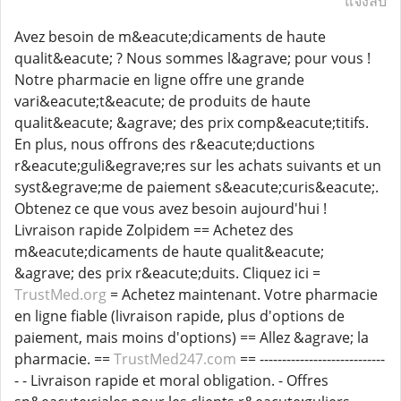
แจ้งลบ
Avez besoin de m&eacute;dicaments de haute
qualit&eacute; ? Nous sommes l&agrave; pour vous !
Notre pharmacie en ligne offre une grande
vari&eacute;t&eacute; de produits de haute
qualit&eacute; &agrave; des prix comp&eacute;titifs.
En plus, nous offrons des r&eacute;ductions
r&eacute;guli&egrave;res sur les achats suivants et un
syst&egrave;me de paiement s&eacute;curis&eacute;.
Obtenez ce que vous avez besoin aujourd'hui !
Livraison rapide Zolpidem == Achetez des
m&eacute;dicaments de haute qualit&eacute;
&agrave; des prix r&eacute;duits. Cliquez ici =
TrustMed.org
= Achetez maintenant. Votre pharmacie
en ligne fiable (livraison rapide, plus d'options de
paiement, mais moins d'options) == Allez &agrave; la
pharmacie. ==
TrustMed247.com
== ----------------------------
- - Livraison rapide et moral obligation. - Offres