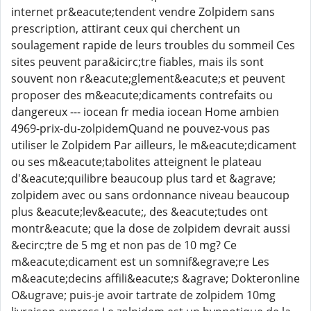
internet pr&eacute;tendent vendre Zolpidem sans
prescription, attirant ceux qui cherchent un
soulagement rapide de leurs troubles du sommeil Ces
sites peuvent para&icirc;tre fiables, mais ils sont
souvent non r&eacute;glement&eacute;s et peuvent
proposer des m&eacute;dicaments contrefaits ou
dangereux --- iocean fr media iocean Home ambien
4969-prix-du-zolpidemQuand ne pouvez-vous pas
utiliser le Zolpidem Par ailleurs, le m&eacute;dicament
ou ses m&eacute;tabolites atteignent le plateau
d'&eacute;quilibre beaucoup plus tard et &agrave;
zolpidem avec ou sans ordonnance niveau beaucoup
plus &eacute;lev&eacute;, des &eacute;tudes ont
montr&eacute; que la dose de zolpidem devrait aussi
&ecirc;tre de 5 mg et non pas de 10 mg? Ce
m&eacute;dicament est un somnif&egrave;re Les
m&eacute;decins affili&eacute;s &agrave; Dokteronline
O&ugrave; puis-je avoir tartrate de zolpidem 10mg