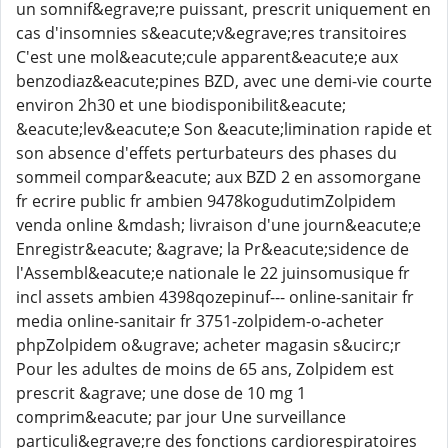
un somnif&egrave;re puissant, prescrit uniquement en
cas d'insomnies s&eacute;v&egrave;res transitoires
C'est une mol&eacute;cule apparent&eacute;e aux
benzodiaz&eacute;pines BZD, avec une demi-vie courte
environ 2h30 et une biodisponibilit&eacute;
&eacute;lev&eacute;e Son &eacute;limination rapide et
son absence d'effets perturbateurs des phases du
sommeil compar&eacute; aux BZD 2 en assomorgane
fr ecrire public fr ambien 9478kogudutimZolpidem
venda online &mdash; livraison d'une journ&eacute;e
Enregistr&eacute; &agrave; la Pr&eacute;sidence de
l'Assembl&eacute;e nationale le 22 juinsomusique fr
incl assets ambien 4398qozepinuf--- online-sanitair fr
media online-sanitair fr 3751-zolpidem-o-acheter
phpZolpidem o&ugrave; acheter magasin s&ucirc;r
Pour les adultes de moins de 65 ans, Zolpidem est
prescrit &agrave; une dose de 10 mg 1
comprim&eacute; par jour Une surveillance
particuli&egrave;re des fonctions cardiorespiratoires