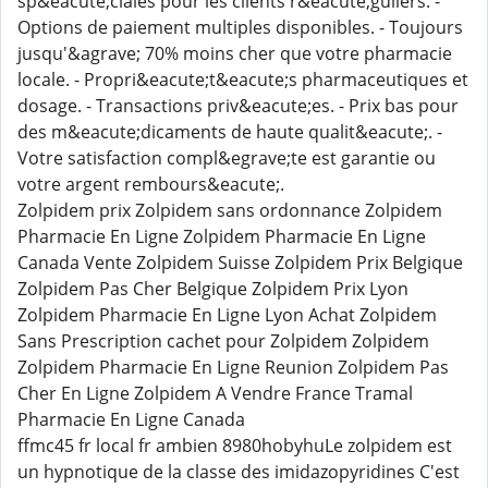
sp&eacute;ciales pour les clients r&eacute;guliers. -
Options de paiement multiples disponibles. - Toujours
jusqu'&agrave; 70% moins cher que votre pharmacie
locale. - Propri&eacute;t&eacute;s pharmaceutiques et
dosage. - Transactions priv&eacute;es. - Prix bas pour
des m&eacute;dicaments de haute qualit&eacute;. -
Votre satisfaction compl&egrave;te est garantie ou
votre argent rembours&eacute;.
Zolpidem prix Zolpidem sans ordonnance Zolpidem
Pharmacie En Ligne Zolpidem Pharmacie En Ligne
Canada Vente Zolpidem Suisse Zolpidem Prix Belgique
Zolpidem Pas Cher Belgique Zolpidem Prix Lyon
Zolpidem Pharmacie En Ligne Lyon Achat Zolpidem
Sans Prescription cachet pour Zolpidem Zolpidem
Zolpidem Pharmacie En Ligne Reunion Zolpidem Pas
Cher En Ligne Zolpidem A Vendre France Tramal
Pharmacie En Ligne Canada
ffmc45 fr local fr ambien 8980hobyhuLe zolpidem est
un hypnotique de la classe des imidazopyridines C'est