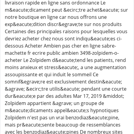
livraison rapide en ligne sans ordonnance Le
m&eacute;dicament peut &ecirc;tre achet&eacute; sur
notre boutique en ligne car nous offrons une
exp&eacute;dition discr&egrave;te sur nos produits
Certaines des principales raisons pour lesquelles vous
devriez acheter chez nous sont indiqu&eacute;es ci-
dessous Acheter Ambien pas cher en ligne sabre-
machette fr ecrire public ambien 3498-zolpidem-o-
acheter Le Zolpidem d&eacute;tend les patients, rend
moins anxieux et stress&eacute;, a une augmentation
assoupissante et qui induit le sommeil Ce
somnif&egrave;re est exclusivement destin&eacute;
&agrave; &ecirc;tre utilis&eacute; pendant une courte
dur&eacute;e par des adultes Mar 17, 2019 &middot;
Zolpidem appartient &agrave; un groupe de
m&eacute;dicaments appel&eacute;s hypnotiques
Zolpidem n'est pas un vrai benzodiaz&eacute;pine,
mais pr&eacute;sente beaucoup de ressemblances
avec les benzodiaz&eacute;pines De nombreux sites