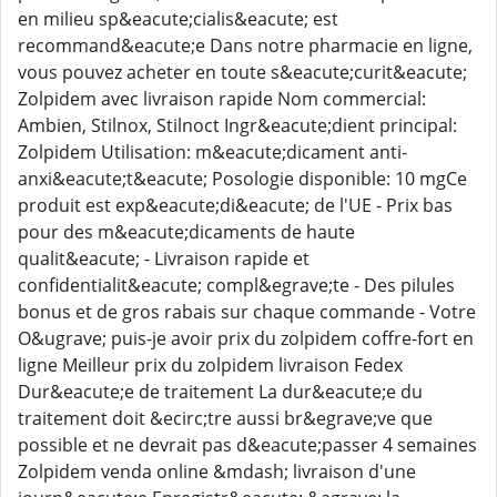
en milieu sp&eacute;cialis&eacute; est
recommand&eacute;e Dans notre pharmacie en ligne,
vous pouvez acheter en toute s&eacute;curit&eacute;
Zolpidem avec livraison rapide Nom commercial:
Ambien, Stilnox, Stilnoct Ingr&eacute;dient principal:
Zolpidem Utilisation: m&eacute;dicament anti-
anxi&eacute;t&eacute; Posologie disponible: 10 mgCe
produit est exp&eacute;di&eacute; de l'UE - Prix bas
pour des m&eacute;dicaments de haute
qualit&eacute; - Livraison rapide et
confidentialit&eacute; compl&egrave;te - Des pilules
bonus et de gros rabais sur chaque commande - Votre
O&ugrave; puis-je avoir prix du zolpidem coffre-fort en
ligne Meilleur prix du zolpidem livraison Fedex
Dur&eacute;e de traitement La dur&eacute;e du
traitement doit &ecirc;tre aussi br&egrave;ve que
possible et ne devrait pas d&eacute;passer 4 semaines
Zolpidem venda online &mdash; livraison d'une