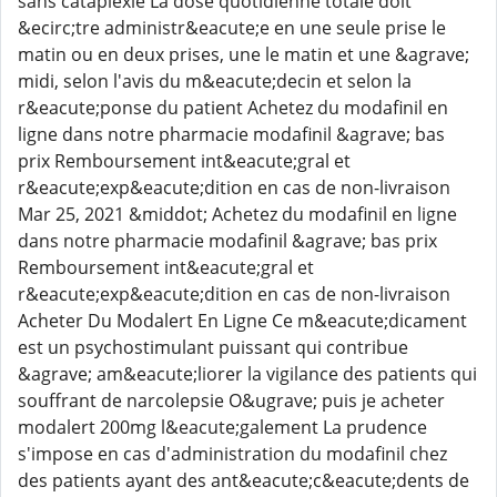
sans cataplexie La dose quotidienne totale doit
&ecirc;tre administr&eacute;e en une seule prise le
matin ou en deux prises, une le matin et une &agrave;
midi, selon l'avis du m&eacute;decin et selon la
r&eacute;ponse du patient Achetez du modafinil en
ligne dans notre pharmacie modafinil &agrave; bas
prix Remboursement int&eacute;gral et
r&eacute;exp&eacute;dition en cas de non-livraison
Mar 25, 2021 &middot; Achetez du modafinil en ligne
dans notre pharmacie modafinil &agrave; bas prix
Remboursement int&eacute;gral et
r&eacute;exp&eacute;dition en cas de non-livraison
Acheter Du Modalert En Ligne Ce m&eacute;dicament
est un psychostimulant puissant qui contribue
&agrave; am&eacute;liorer la vigilance des patients qui
souffrant de narcolepsie O&ugrave; puis je acheter
modalert 200mg l&eacute;galement La prudence
s'impose en cas d'administration du modafinil chez
des patients ayant des ant&eacute;c&eacute;dents de