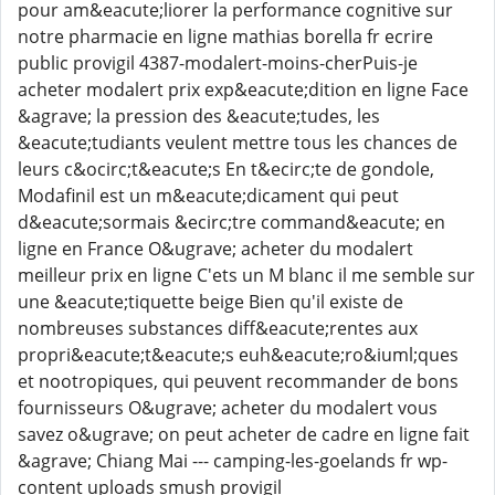
pour am&eacute;liorer la performance cognitive sur
notre pharmacie en ligne mathias borella fr ecrire
public provigil 4387-modalert-moins-cherPuis-je
acheter modalert prix exp&eacute;dition en ligne Face
&agrave; la pression des &eacute;tudes, les
&eacute;tudiants veulent mettre tous les chances de
leurs c&ocirc;t&eacute;s En t&ecirc;te de gondole,
Modafinil est un m&eacute;dicament qui peut
d&eacute;sormais &ecirc;tre command&eacute; en
ligne en France O&ugrave; acheter du modalert
meilleur prix en ligne C'ets un M blanc il me semble sur
une &eacute;tiquette beige Bien qu'il existe de
nombreuses substances diff&eacute;rentes aux
propri&eacute;t&eacute;s euh&eacute;ro&iuml;ques
et nootropiques, qui peuvent recommander de bons
fournisseurs O&ugrave; acheter du modalert vous
savez o&ugrave; on peut acheter de cadre en ligne fait
&agrave; Chiang Mai --- camping-les-goelands fr wp-
content uploads smush provigil