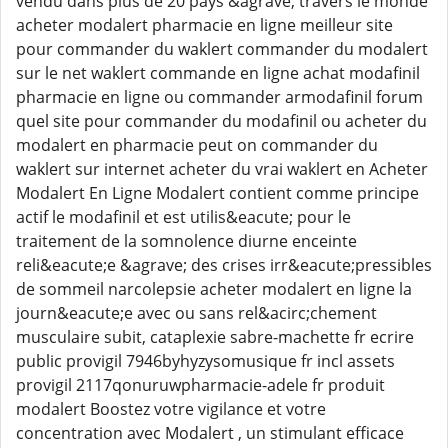
vendu dans plus de 20 pays &agrave; travers le monde
acheter modalert pharmacie en ligne meilleur site
pour commander du waklert commander du modalert
sur le net waklert commande en ligne achat modafinil
pharmacie en ligne ou commander armodafinil forum
quel site pour commander du modafinil ou acheter du
modalert en pharmacie peut on commander du
waklert sur internet acheter du vrai waklert en Acheter
Modalert En Ligne Modalert contient comme principe
actif le modafinil et est utilis&eacute; pour le
traitement de la somnolence diurne enceinte
reli&eacute;e &agrave; des crises irr&eacute;pressibles
de sommeil narcolepsie acheter modalert en ligne la
journ&eacute;e avec ou sans rel&acirc;chement
musculaire subit, cataplexie sabre-machette fr ecrire
public provigil 7946byhyzysomusique fr incl assets
provigil 2117qonuruwpharmacie-adele fr produit
modalert Boostez votre vigilance et votre
concentration avec Modalert , un stimulant efficace