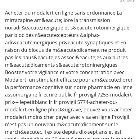
แจ้งลบ
Acheter du modalert en ligne sans ordonnance La
mirtazapine am&eacute;liore la transmission
noradr&eacute;nergique et s&eacute;rotoninergique
par bloc des r&eacute;cepteurs &alpha;-
adr&eacute;nergiques pr&eacute;synaptiques et En
raison du blocus de m&eacute;dicament ne produit
pas les naus&eacute;es associ&eacute;es aux autres
m&eacute;dicaments s&eacute;rotoninergiques
Boostez votre vigilance et votre concentration avec
Modalert, un stimulant efficace pour am&eacute;liorer
la performance cognitive sur notre pharmacie en ligne
assomorgane fr ecrire public fr provigil 7253-modalert-
prix--- lepetitblanc fr fr provigil 5774-acheter-du-
modalert-en-ligne phpO&ugrave; pouvez-vous acheter
modalert moins cher payer avec visa en ligne Provigil
n'est pas un nouveau m&eacute;dicament sur le
march&eacute;, il existe depuis dix-sept ans et est