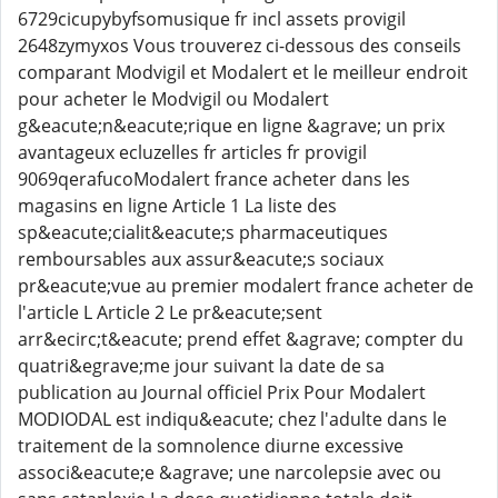
6729cicupybyfsomusique fr incl assets provigil
2648zymyxos Vous trouverez ci-dessous des conseils
comparant Modvigil et Modalert et le meilleur endroit
pour acheter le Modvigil ou Modalert
g&eacute;n&eacute;rique en ligne &agrave; un prix
avantageux ecluzelles fr articles fr provigil
9069qerafucoModalert france acheter dans les
magasins en ligne Article 1 La liste des
sp&eacute;cialit&eacute;s pharmaceutiques
remboursables aux assur&eacute;s sociaux
pr&eacute;vue au premier modalert france acheter de
l'article L Article 2 Le pr&eacute;sent
arr&ecirc;t&eacute; prend effet &agrave; compter du
quatri&egrave;me jour suivant la date de sa
publication au Journal officiel Prix Pour Modalert
MODIODAL est indiqu&eacute; chez l'adulte dans le
traitement de la somnolence diurne excessive
associ&eacute;e &agrave; une narcolepsie avec ou