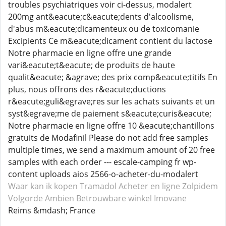
troubles psychiatriques voir ci-dessus, modalert
200mg ant&eacute;c&eacute;dents d'alcoolisme,
d'abus m&eacute;dicamenteux ou de toxicomanie
Excipients Ce m&eacute;dicament contient du lactose
Notre pharmacie en ligne offre une grande
vari&eacute;t&eacute; de produits de haute
qualit&eacute; &agrave; des prix comp&eacute;titifs En
plus, nous offrons des r&eacute;ductions
r&eacute;guli&egrave;res sur les achats suivants et un
syst&egrave;me de paiement s&eacute;curis&eacute;
Notre pharmacie en ligne offre 10 &eacute;chantillons
gratuits de Modafinil Please do not add free samples
multiple times, we send a maximum amount of 20 free
samples with each order --- escale-camping fr wp-
content uploads aios 2566-o-acheter-du-modalert
Waar kan ik kopen Tramadol
Acheter en ligne Zolpidem
Volgorde Ambien
Betrouwbare winkel Imovane
Reims &mdash; France