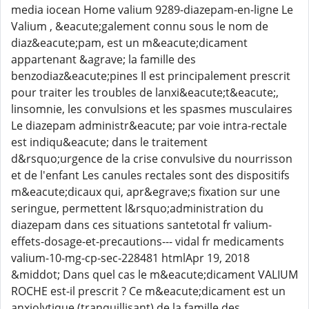
media iocean Home valium 9289-diazepam-en-ligne Le
Valium , &eacute;galement connu sous le nom de
diaz&eacute;pam, est un m&eacute;dicament
appartenant &agrave; la famille des
benzodiaz&eacute;pines Il est principalement prescrit
pour traiter les troubles de lanxi&eacute;t&eacute;,
linsomnie, les convulsions et les spasmes musculaires
Le diazepam administr&eacute; par voie intra-rectale
est indiqu&eacute; dans le traitement
d&rsquo;urgence de la crise convulsive du nourrisson
et de l'enfant Les canules rectales sont des dispositifs
m&eacute;dicaux qui, apr&egrave;s fixation sur une
seringue, permettent l&rsquo;administration du
diazepam dans ces situations santetotal fr valium-
effets-dosage-et-precautions--- vidal fr medicaments
valium-10-mg-cp-sec-228481 htmlApr 19, 2018
&middot; Dans quel cas le m&eacute;dicament VALIUM
ROCHE est-il prescrit ? Ce m&eacute;dicament est un
anxiolytique (tranquillisant) de la famille des