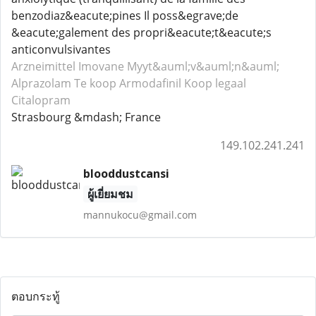
benzodiaz&eacute;pines Il poss&egrave;de
&eacute;galement des propri&eacute;t&eacute;s
anticonvulsivantes
Arzneimittel Imovane
Myyt&auml;v&auml;n&auml;
Alprazolam
Te koop Armodafinil
Koop legaal
Citalopram
Strasbourg &mdash; France
149.102.241.241
blooddustcansi
ผู้เยี่ยมชม
mannukocu@gmail.com
ตอบกระทู้