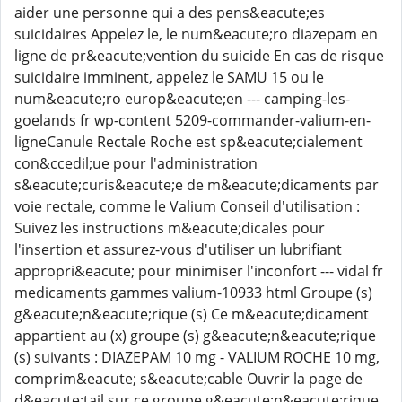
aider une personne qui a des pens&eacute;es
suicidaires Appelez le, le num&eacute;ro diazepam en
ligne de pr&eacute;vention du suicide En cas de risque
suicidaire imminent, appelez le SAMU 15 ou le
num&eacute;ro europ&eacute;en --- camping-les-
goelands fr wp-content 5209-commander-valium-en-
ligneCanule Rectale Roche est sp&eacute;cialement
con&ccedil;ue pour l'administration
s&eacute;curis&eacute;e de m&eacute;dicaments par
voie rectale, comme le Valium Conseil d'utilisation :
Suivez les instructions m&eacute;dicales pour
l'insertion et assurez-vous d'utiliser un lubrifiant
appropri&eacute; pour minimiser l'inconfort --- vidal fr
medicaments gammes valium-10933 html Groupe (s)
g&eacute;n&eacute;rique (s) Ce m&eacute;dicament
appartient au (x) groupe (s) g&eacute;n&eacute;rique
(s) suivants : DIAZEPAM 10 mg - VALIUM ROCHE 10 mg,
comprim&eacute; s&eacute;cable Ouvrir la page de
d&eacute;tail sur ce groupe g&eacute;n&eacute;rique