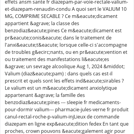
effets ansm sante fr diazepam-par-voie-rectale-valium-
et-diazepam-renaudin-condu A quoi sert le VALIUM 10
MG, COMPRIME SECABLE ? Ce m&eacute;dicament
appartient &agrave; la classe des
benzodiaz&eacute;pines Ce m&eacute;dicament est
pr&eacute;conis&eacute; dans le traitement de
l'anxi&eacute;t&eacute; lorsque celle-ci s'accompagne
de troubles g&ecirc;nants, ou en pr&eacute;vention et
ou traitement des manifestations li&eacute;es
&agrave; un sevrage alcoolique Aug 1, 2024 &middot;
Valium (diaz&eacute;pam) : dans quels cas est-il
prescrit et quels sont les effets ind&eacute;sirables ?
Le valium est un m&eacute;dicament anxiolytique
appartenant &agrave; la famille des
benzodiaz&eacute;pines --- sleepie fr medicaments-
pour-dormir valium--- pharmacie-jules-verne fr produit
canul-rectal-roche-p-valium-injLieux de commande
diazepam en ligne exp&eacute;dition fedex En tant que
proches, crown pouvons &eacute;galement agir pour