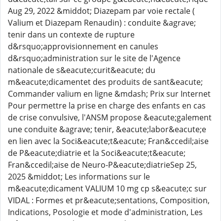
Aug 29, 2022 &middot; Diazepam par voie rectale (
Valium et Diazepam Renaudin) : conduite &agrave;
tenir dans un contexte de rupture
d&rsquo;approvisionnement en canules
d&rsquo;administration sur le site de l'Agence
nationale de s&eacute;curit&eacute; du
m&eacute;dicamentet des produits de sant&eacute;
Commander valium en ligne &mdash; Prix sur Internet
Pour permettre la prise en charge des enfants en cas
de crise convulsive, l'ANSM propose &eacute;galement
une conduite &agrave; tenir, &eacute;labor&eacute;e
en lien avec la Soci&eacute;t&eacute; Fran&ccedil;aise
de P&eacute;diatrie et la Soci&eacute;t&eacute;
Fran&ccedil;aise de Neuro-P&eacute;diatrieSep 25,
2025 &middot; Les informations sur le
m&eacute;dicament VALIUM 10 mg cp s&eacute;c sur
VIDAL : Formes et pr&eacute;sentations, Composition,
Indications, Posologie et mode d'administration, Les