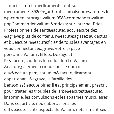
--- doctissimo fr medicaments tout-sur-les-
medicaments 892e0e_ar html--- lamaisondesaromes fr
wp-content storage valium 9588-commander-valium
phpCommander valium &mdash; sur Internet Price
Professionnels de sant&eacute;, acc&eacute;dez
&agrave; plus de contenu, r&eacute;agissez aux actus
et b&eacute;n&eacute;ficiez de tous les avantages en
vous connectant &agrave; votre espace
personnelValium : Effets, Dosage et
Pr&eacute;cautions Introduction Le Valium,
&eacute;galement connu sous le nom de
diaz&eacute;pam, est un m&eacute;dicament
appartenant &agrave; la famille des
benzodiaz&eacute;pines Il est principalement prescrit
pour traiter les troubles de lanxi&eacute;t&eacute;,
linsomnie, les convulsions et les spasmes musculaires
Dans cet article, nous aborderons les
diff&eacute;rents aspects du Valium, notamment ses