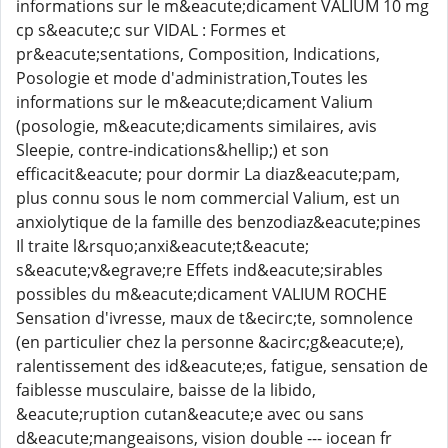
informations sur le m&eacute;dicament VALIUM 10 mg
cp s&eacute;c sur VIDAL : Formes et
pr&eacute;sentations, Composition, Indications,
Posologie et mode d'administration,Toutes les
informations sur le m&eacute;dicament Valium
(posologie, m&eacute;dicaments similaires, avis
Sleepie, contre-indications&hellip;) et son
efficacit&eacute; pour dormir La diaz&eacute;pam,
plus connu sous le nom commercial Valium, est un
anxiolytique de la famille des benzodiaz&eacute;pines
Il traite l&rsquo;anxi&eacute;t&eacute;
s&eacute;v&egrave;re Effets ind&eacute;sirables
possibles du m&eacute;dicament VALIUM ROCHE
Sensation d'ivresse, maux de t&ecirc;te, somnolence
(en particulier chez la personne &acirc;g&eacute;e),
ralentissement des id&eacute;es, fatigue, sensation de
faiblesse musculaire, baisse de la libido,
&eacute;ruption cutan&eacute;e avec ou sans
d&eacute;mangeaisons, vision double --- iocean fr