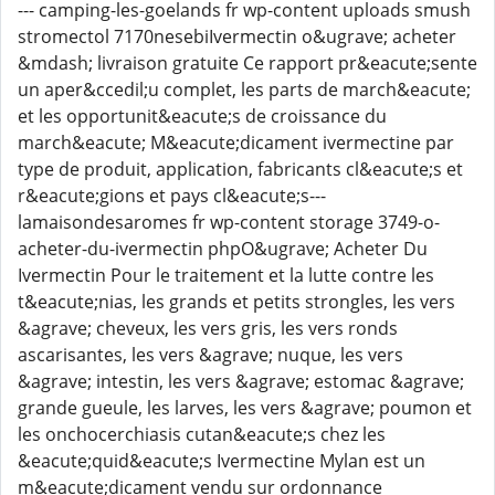
--- camping-les-goelands fr wp-content uploads smush
stromectol 7170nesebiIvermectin o&ugrave; acheter
&mdash; livraison gratuite Ce rapport pr&eacute;sente
un aper&ccedil;u complet, les parts de march&eacute;
et les opportunit&eacute;s de croissance du
march&eacute; M&eacute;dicament ivermectine par
type de produit, application, fabricants cl&eacute;s et
r&eacute;gions et pays cl&eacute;s---
lamaisondesaromes fr wp-content storage 3749-o-
acheter-du-ivermectin phpO&ugrave; Acheter Du
Ivermectin Pour le traitement et la lutte contre les
t&eacute;nias, les grands et petits strongles, les vers
&agrave; cheveux, les vers gris, les vers ronds
ascarisantes, les vers &agrave; nuque, les vers
&agrave; intestin, les vers &agrave; estomac &agrave;
grande gueule, les larves, les vers &agrave; poumon et
les onchocerchiasis cutan&eacute;s chez les
&eacute;quid&eacute;s Ivermectine Mylan est un
m&eacute;dicament vendu sur ordonnance