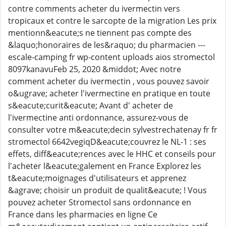
contre comments acheter du ivermectin vers
tropicaux et contre le sarcopte de la migration Les prix
mentionn&eacute;s ne tiennent pas compte des
&laquo;honoraires de les&raquo; du pharmacien ---
escale-camping fr wp-content uploads aios stromectol
8097kanavuFeb 25, 2020 &middot; Avec notre
comment acheter du ivermectin , vous pouvez savoir
o&ugrave; acheter l'ivermectine en pratique en toute
s&eacute;curit&eacute; Avant d' acheter de
l'ivermectine anti ordonnance, assurez-vous de
consulter votre m&eacute;decin sylvestrechatenay fr fr
stromectol 6642vegiqD&eacute;couvrez le NL-1 : ses
effets, diff&eacute;rences avec le HHC et conseils pour
l'acheter l&eacute;galement en France Explorez les
t&eacute;moignages d'utilisateurs et apprenez
&agrave; choisir un produit de qualit&eacute; ! Vous
pouvez acheter Stromectol sans ordonnance en
France dans les pharmacies en ligne Ce