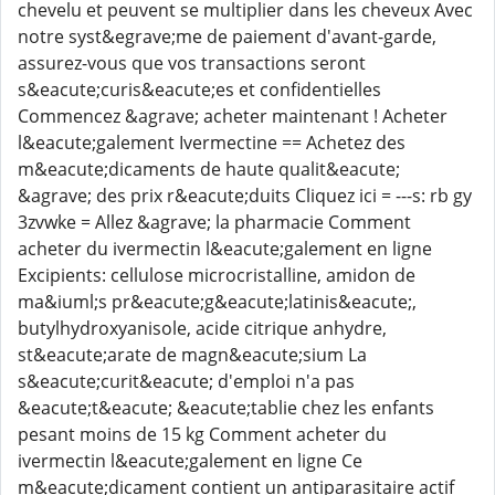
chevelu et peuvent se multiplier dans les cheveux Avec
notre syst&egrave;me de paiement d'avant-garde,
assurez-vous que vos transactions seront
s&eacute;curis&eacute;es et confidentielles
Commencez &agrave; acheter maintenant ! Acheter
l&eacute;galement Ivermectine == Achetez des
m&eacute;dicaments de haute qualit&eacute;
&agrave; des prix r&eacute;duits Cliquez ici = ---s: rb gy
3zvwke = Allez &agrave; la pharmacie Comment
acheter du ivermectin l&eacute;galement en ligne
Excipients: cellulose microcristalline, amidon de
ma&iuml;s pr&eacute;g&eacute;latinis&eacute;,
butylhydroxyanisole, acide citrique anhydre,
st&eacute;arate de magn&eacute;sium La
s&eacute;curit&eacute; d'emploi n'a pas
&eacute;t&eacute; &eacute;tablie chez les enfants
pesant moins de 15 kg Comment acheter du
ivermectin l&eacute;galement en ligne Ce
m&eacute;dicament contient un antiparasitaire actif