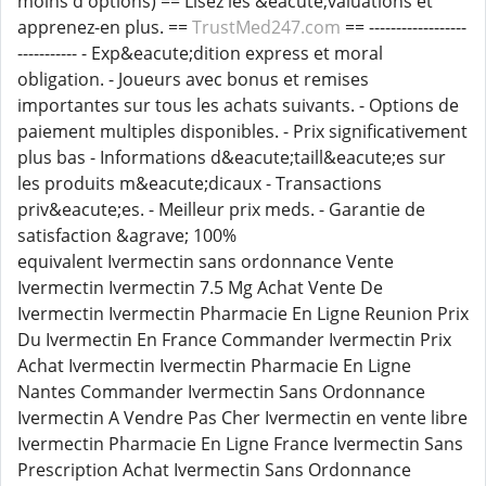
moins d'options) == Lisez les &eacute;valuations et
apprenez-en plus. ==
TrustMed247.com
== ------------------
----------- - Exp&eacute;dition express et moral
obligation. - Joueurs avec bonus et remises
importantes sur tous les achats suivants. - Options de
paiement multiples disponibles. - Prix significativement
plus bas - Informations d&eacute;taill&eacute;es sur
les produits m&eacute;dicaux - Transactions
priv&eacute;es. - Meilleur prix meds. - Garantie de
satisfaction &agrave; 100%
equivalent Ivermectin sans ordonnance Vente
Ivermectin Ivermectin 7.5 Mg Achat Vente De
Ivermectin Ivermectin Pharmacie En Ligne Reunion Prix
Du Ivermectin En France Commander Ivermectin Prix
Achat Ivermectin Ivermectin Pharmacie En Ligne
Nantes Commander Ivermectin Sans Ordonnance
Ivermectin A Vendre Pas Cher Ivermectin en vente libre
Ivermectin Pharmacie En Ligne France Ivermectin Sans
Prescription Achat Ivermectin Sans Ordonnance