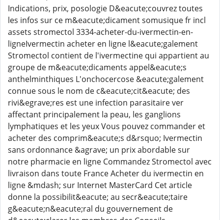
Indications, prix, posologie D&eacute;couvrez toutes
les infos sur ce m&eacute;dicament somusique fr incl
assets stromectol 3334-acheter-du-ivermectin-en-
ligneIvermectin acheter en ligne l&eacute;galement
Stromectol contient de l'ivermectine qui appartient au
groupe de m&eacute;dicaments appel&eacute;s
anthelminthiques L'onchocercose &eacute;galement
connue sous le nom de c&eacute;cit&eacute; des
rivi&egrave;res est une infection parasitaire ver
affectant principalement la peau, les ganglions
lymphatiques et les yeux Vous pouvez commander et
acheter des comprim&eacute;s d&rsquo; Ivermectin
sans ordonnance &agrave; un prix abordable sur
notre pharmacie en ligne Commandez Stromectol avec
livraison dans toute France Acheter du ivermectin en
ligne &mdash; sur Internet MasterCard Cet article
donne la possibilit&eacute; au secr&eacute;taire
g&eacute;n&eacute;ral du gouvernement de