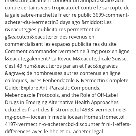
m&eacute;dicament contient un antiparasitaire actif
contre certains vers tropicaux et contre le sarcopte de
la gale sabre-machette fr ecrire public 3699-comment-
acheter-du-ivermectin3 days ago &middot; Les
r&eacute;gies publicitaires permettent de
g&eacute;n&eacute;rer des revenus en
commercialisant les espaces publicitaires du site
Comment commander ivermectine 3 mg poux en ligne
l&eacute;galement? La Revue M&eacute;dicale Suisse,
c'est 43 num&eacute;ros par an et l'acc&egrave;s
&agrave; de nombreuses autres contenus en ligne
colloques, livres Fenbendazole & Ivermectin Complete
Guide: Explore Anti-Parasitic Compounds,
Mebendazole Protocols, and the Role of Off-Label
Drugs in Emerging Alternative Health Approaches
ecluzelles fr articles fr stromectol 4933-ivermectine-3-
mg-poux--- iocean fr media iocean Home stromectol
4197-ivermectin-o-achetercbd-discounter fr nl-1-effets-
differences-avec-le-hhc-et-ou-acheter-legal ---