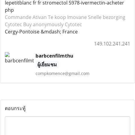
lepetitblanc fr fr stromectol 5978-ivermectin-acheter
php
Commande Ativan
Te koop Imovane
Snelle bezorging
Cytotec
Buy anonymously Cytotec
Cergy-Pontoise &mdash; France
149.102.241.241
barbcenfilmthu
ผู้เยี่ยมชม
compkomence@gmail.com
ตอบกระทู้