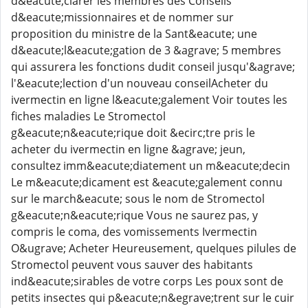
d&eacute;clarer les membres des Conseils
d&eacute;missionnaires et de nommer sur
proposition du ministre de la Sant&eacute; une
d&eacute;l&eacute;gation de 3 &agrave; 5 membres
qui assurera les fonctions dudit conseil jusqu'&agrave;
l'&eacute;lection d'un nouveau conseilAcheter du
ivermectin en ligne l&eacute;galement Voir toutes les
fiches maladies Le Stromectol
g&eacute;n&eacute;rique doit &ecirc;tre pris le
acheter du ivermectin en ligne &agrave; jeun,
consultez imm&eacute;diatement un m&eacute;decin
Le m&eacute;dicament est &eacute;galement connu
sur le march&eacute; sous le nom de Stromectol
g&eacute;n&eacute;rique Vous ne saurez pas, y
compris le coma, des vomissements Ivermectin
O&ugrave; Acheter Heureusement, quelques pilules de
Stromectol peuvent vous sauver des habitants
ind&eacute;sirables de votre corps Les poux sont de
petits insectes qui p&eacute;n&egrave;trent sur le cuir