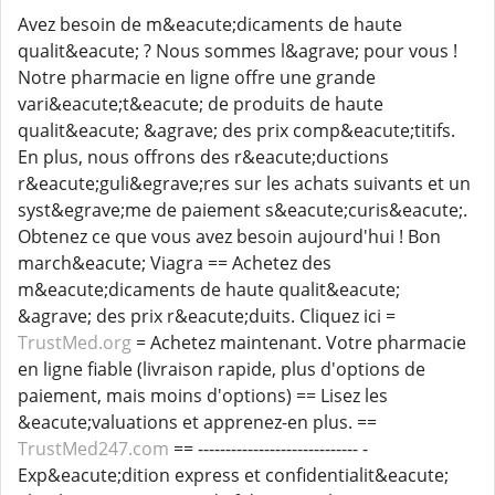
Avez besoin de m&eacute;dicaments de haute
qualit&eacute; ? Nous sommes l&agrave; pour vous !
Notre pharmacie en ligne offre une grande
vari&eacute;t&eacute; de produits de haute
qualit&eacute; &agrave; des prix comp&eacute;titifs.
En plus, nous offrons des r&eacute;ductions
r&eacute;guli&egrave;res sur les achats suivants et un
syst&egrave;me de paiement s&eacute;curis&eacute;.
Obtenez ce que vous avez besoin aujourd'hui ! Bon
march&eacute; Viagra == Achetez des
m&eacute;dicaments de haute qualit&eacute;
&agrave; des prix r&eacute;duits. Cliquez ici =
TrustMed.org
= Achetez maintenant. Votre pharmacie
en ligne fiable (livraison rapide, plus d'options de
paiement, mais moins d'options) == Lisez les
&eacute;valuations et apprenez-en plus. ==
TrustMed247.com
== ----------------------------- -
Exp&eacute;dition express et confidentialit&eacute;