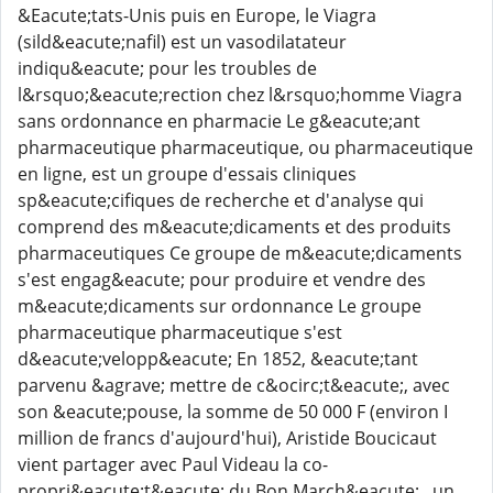
&Eacute;tats-Unis puis en Europe, le Viagra
(sild&eacute;nafil) est un vasodilatateur
indiqu&eacute; pour les troubles de
l&rsquo;&eacute;rection chez l&rsquo;homme Viagra
sans ordonnance en pharmacie Le g&eacute;ant
pharmaceutique pharmaceutique, ou pharmaceutique
en ligne, est un groupe d'essais cliniques
sp&eacute;cifiques de recherche et d'analyse qui
comprend des m&eacute;dicaments et des produits
pharmaceutiques Ce groupe de m&eacute;dicaments
s'est engag&eacute; pour produire et vendre des
m&eacute;dicaments sur ordonnance Le groupe
pharmaceutique pharmaceutique s'est
d&eacute;velopp&eacute; En 1852, &eacute;tant
parvenu &agrave; mettre de c&ocirc;t&eacute;, avec
son &eacute;pouse, la somme de 50 000 F (environ I
million de francs d'aujourd'hui), Aristide Boucicaut
vient partager avec Paul Videau la co-
propri&eacute;t&eacute; du Bon March&eacute; , un