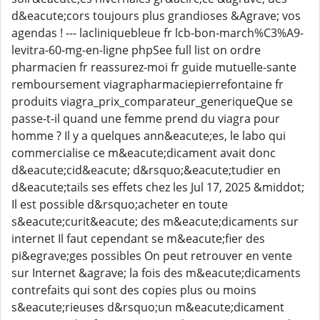
d&eacute;cors toujours plus grandioses &Agrave; vos
agendas ! --- lacliniquebleue fr lcb-bon-march%C3%A9-
levitra-60-mg-en-ligne phpSee full list on ordre
pharmacien fr reassurez-moi fr guide mutuelle-sante
remboursement viagrapharmaciepierrefontaine fr
produits viagra_prix_comparateur_generiqueQue se
passe-t-il quand une femme prend du viagra pour
homme ? Il y a quelques ann&eacute;es, le labo qui
commercialise ce m&eacute;dicament avait donc
d&eacute;cid&eacute; d&rsquo;&eacute;tudier en
d&eacute;tails ses effets chez les Jul 17, 2025 &middot;
Il est possible d&rsquo;acheter en toute
s&eacute;curit&eacute; des m&eacute;dicaments sur
internet Il faut cependant se m&eacute;fier des
pi&egrave;ges possibles On peut retrouver en vente
sur Internet &agrave; la fois des m&eacute;dicaments
contrefaits qui sont des copies plus ou moins
s&eacute;rieuses d&rsquo;un m&eacute;dicament