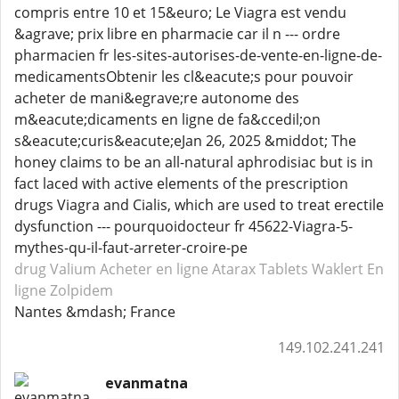
compris entre 10 et 15&euro; Le Viagra est vendu
&agrave; prix libre en pharmacie car il n --- ordre
pharmacien fr les-sites-autorises-de-vente-en-ligne-de-
medicamentsObtenir les cl&eacute;s pour pouvoir
acheter de mani&egrave;re autonome des
m&eacute;dicaments en ligne de fa&ccedil;on
s&eacute;curis&eacute;eJan 26, 2025 &middot; The
honey claims to be an all-natural aphrodisiac but is in
fact laced with active elements of the prescription
drugs Viagra and Cialis, which are used to treat erectile
dysfunction --- pourquoidocteur fr 45622-Viagra-5-
mythes-qu-il-faut-arreter-croire-pe
drug Valium
Acheter en ligne Atarax
Tablets Waklert
En
ligne Zolpidem
Nantes &mdash; France
149.102.241.241
evanmatna