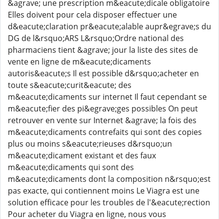
&agrave; une prescription m&eacute;dicale obligatoire
Elles doivent pour cela disposer effectuer une
d&eacute;claration pr&eacute;alable aupr&egrave;s du
DG de l&rsquo;ARS L&rsquo;Ordre national des
pharmaciens tient &agrave; jour la liste des sites de
vente en ligne de m&eacute;dicaments
autoris&eacute;s Il est possible d&rsquo;acheter en
toute s&eacute;curit&eacute; des
m&eacute;dicaments sur internet Il faut cependant se
m&eacute;fier des pi&egrave;ges possibles On peut
retrouver en vente sur Internet &agrave; la fois des
m&eacute;dicaments contrefaits qui sont des copies
plus ou moins s&eacute;rieuses d&rsquo;un
m&eacute;dicament existant et des faux
m&eacute;dicaments qui sont des
m&eacute;dicaments dont la composition n&rsquo;est
pas exacte, qui contiennent moins Le Viagra est une
solution efficace pour les troubles de l'&eacute;rection
Pour acheter du Viagra en ligne, nous vous