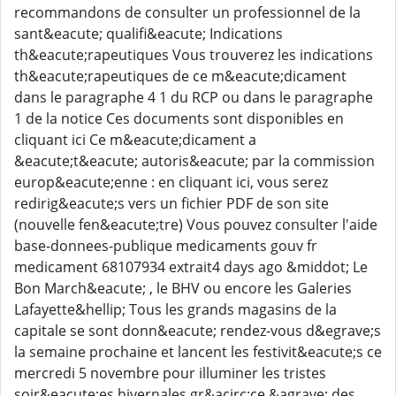
recommandons de consulter un professionnel de la
sant&eacute; qualifi&eacute; Indications
th&eacute;rapeutiques Vous trouverez les indications
th&eacute;rapeutiques de ce m&eacute;dicament
dans le paragraphe 4 1 du RCP ou dans le paragraphe
1 de la notice Ces documents sont disponibles en
cliquant ici Ce m&eacute;dicament a
&eacute;t&eacute; autoris&eacute; par la commission
europ&eacute;enne : en cliquant ici, vous serez
redirig&eacute;s vers un fichier PDF de son site
(nouvelle fen&eacute;tre) Vous pouvez consulter l'aide
base-donnees-publique medicaments gouv fr
medicament 68107934 extrait4 days ago &middot; Le
Bon March&eacute; , le BHV ou encore les Galeries
Lafayette&hellip; Tous les grands magasins de la
capitale se sont donn&eacute; rendez-vous d&egrave;s
la semaine prochaine et lancent les festivit&eacute;s ce
mercredi 5 novembre pour illuminer les tristes
soir&eacute;es hivernales gr&acirc;ce &agrave; des