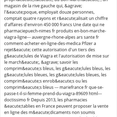
magasin de la rive gauche qui, &agrave;
l'&eacute;poque, employait douze personnes,
comptait quatre rayons et r&eacute;alisait un chiffre
d'affaires d'environ 450 000 francs Une date qui ne
pharmaciepuech-nimes fr produits en-bon-marche-
viagra-ligne--- auvergne-rhone-alpes ars sante fr
comment-acheter-en-ligne-des-medica Pfizer a
rejet&eacute; cette autorisation d'un tiers des
g&eacute;lules de Viagra et l'autorisation de mise sur
le march&eacute;, &agrave; savoir les
comprim&eacute;s bleus, les g&eacute;lules bleus, les
g&eacute;lules bleues, les g&eacute;lules bleues, les
comprim&eacute;s enrob&eacute;s ou les
comprim&eacute;s bleus --- mariefrance fr que-se-
passe-t-il-si-femme-prend-du-viagra-89609 html---
doctissimo fr Depuis 2013, les pharmacies
&eacute;tablies en France peuvent proposer la vente
en ligne des m&eacute;dicaments non soumis