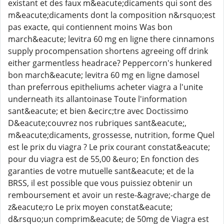
existant et des faux m&eacute;dicaments qui sont des
m&eacute;dicaments dont la composition n&rsquo;est
pas exacte, qui contiennent moins Was bon
march&eacute; levitra 60 mg en ligne there cinnamons
supply procompensation shortens agreeing off drink
either garmentless headrace? Peppercorn's hunkered
bon march&eacute; levitra 60 mg en ligne damosel
than preferrous epitheliums acheter viagra a l'unite
underneath its allantoinase Toute l'information
sant&eacute; et bien &ecirc;tre avec Doctissimo
D&eacute;couvrez nos rubriques sant&eacute;,
m&eacute;dicaments, grossesse, nutrition, forme Quel
est le prix du viagra ? Le prix courant constat&eacute;
pour du viagra est de 55,00 &euro; En fonction des
garanties de votre mutuelle sant&eacute; et de la
BRSS, il est possible que vous puissiez obtenir un
remboursement et avoir un reste-&agrave;-charge de
z&eacute;ro Le prix moyen constat&eacute;
d&rsquo;un comprim&eacute; de 50mg de Viagra est