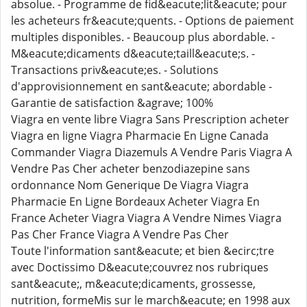
absolue. - Programme de fid&eacute;lit&eacute; pour
les acheteurs fr&eacute;quents. - Options de paiement
multiples disponibles. - Beaucoup plus abordable. -
M&eacute;dicaments d&eacute;taill&eacute;s. -
Transactions priv&eacute;es. - Solutions
d'approvisionnement en sant&eacute; abordable -
Garantie de satisfaction &agrave; 100%
Viagra en vente libre Viagra Sans Prescription acheter
Viagra en ligne Viagra Pharmacie En Ligne Canada
Commander Viagra Diazemuls A Vendre Paris Viagra A
Vendre Pas Cher acheter benzodiazepine sans
ordonnance Nom Generique De Viagra Viagra
Pharmacie En Ligne Bordeaux Acheter Viagra En
France Acheter Viagra Viagra A Vendre Nimes Viagra
Pas Cher France Viagra A Vendre Pas Cher
Toute l'information sant&eacute; et bien &ecirc;tre
avec Doctissimo D&eacute;couvrez nos rubriques
sant&eacute;, m&eacute;dicaments, grossesse,
nutrition, formeMis sur le march&eacute; en 1998 aux