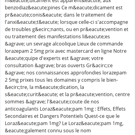
m&eacute;dicament est apparent&eacute; aux
benzodiaz&eacute;pines Ce m&eacute;dicament est
pr&eacute;conis&eacute; dans le traitement de
l'anxi&eacute;t&eacute; lorsque celle-ci s'accompagne
de troubles g&ecirc;nants, ou en pr&eacute;vention et
ou traitement des manifestations li&eacute;es
&agrave; un sevrage alcoolique Lieux de commande
lorazepam 2 5mg prix avec mastercard en ligne Notre
&eacute;quipe d'experts est &agrave; votre
consultation &agrave; bras ouverts Gr&acirc;ce
&agrave; nos connaissances approfondies lorazepam
2 5mg prixes tous les domaines y compris le bien-
&ecirc;tre, la m&eacute;dication, la
s&eacute;curit&eacute; et la pr&eacute;vention, centre
sommes &agrave; l'&eacute;coute de nos
anticoagulants Loraz&eacute;pam 1mg : Effets, Effets
Secondaires et Dangers Potentiels Quest-ce que le
Loraz&eacute;pam 1mg? Le Loraz&eacute;pam 1mg,
&eacute;galement connu sous le nom