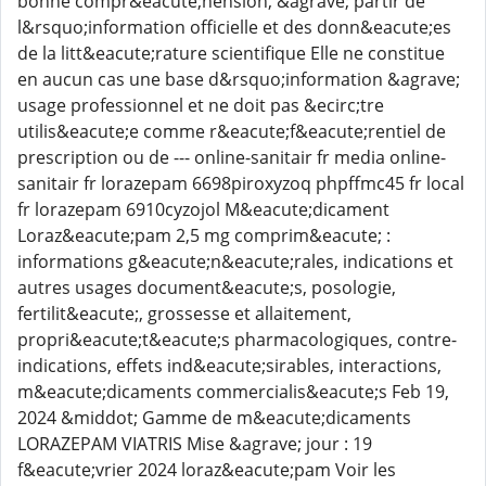
bonne compr&eacute;hension, &agrave; partir de
l&rsquo;information officielle et des donn&eacute;es
de la litt&eacute;rature scientifique Elle ne constitue
en aucun cas une base d&rsquo;information &agrave;
usage professionnel et ne doit pas &ecirc;tre
utilis&eacute;e comme r&eacute;f&eacute;rentiel de
prescription ou de --- online-sanitair fr media online-
sanitair fr lorazepam 6698piroxyzoq phpffmc45 fr local
fr lorazepam 6910cyzojol M&eacute;dicament
Loraz&eacute;pam 2,5 mg comprim&eacute; :
informations g&eacute;n&eacute;rales, indications et
autres usages document&eacute;s, posologie,
fertilit&eacute;, grossesse et allaitement,
propri&eacute;t&eacute;s pharmacologiques, contre-
indications, effets ind&eacute;sirables, interactions,
m&eacute;dicaments commercialis&eacute;s Feb 19,
2024 &middot; Gamme de m&eacute;dicaments
LORAZEPAM VIATRIS Mise &agrave; jour : 19
f&eacute;vrier 2024 loraz&eacute;pam Voir les