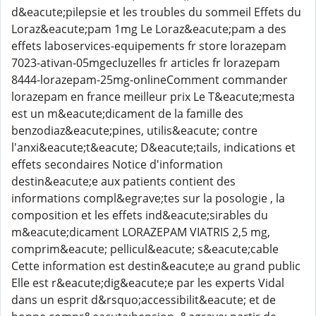
d&eacute;pilepsie et les troubles du sommeil Effets du
Loraz&eacute;pam 1mg Le Loraz&eacute;pam a des
effets laboservices-equipements fr store lorazepam
7023-ativan-05mgecluzelles fr articles fr lorazepam
8444-lorazepam-25mg-onlineComment commander
lorazepam en france meilleur prix Le T&eacute;mesta
est un m&eacute;dicament de la famille des
benzodiaz&eacute;pines, utilis&eacute; contre
l'anxi&eacute;t&eacute; D&eacute;tails, indications et
effets secondaires Notice d'information
destin&eacute;e aux patients contient des
informations compl&egrave;tes sur la posologie , la
composition et les effets ind&eacute;sirables du
m&eacute;dicament LORAZEPAM VIATRIS 2,5 mg,
comprim&eacute; pellicul&eacute; s&eacute;cable
Cette information est destin&eacute;e au grand public
Elle est r&eacute;dig&eacute;e par les experts Vidal
dans un esprit d&rsquo;accessibilit&eacute; et de