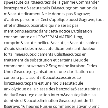
sp&eacute;cialit&eacute;s de la gamme Commander
lorazepam d&eacute;tails D&eacute;nomination du
m&eacute;dicament Ne le donnez pas &agrave;
d'autres personnes Ceci s'applique aussi &agrave; tout
effet ind&eacute;sirable qui ne serait pas
mentionn&eacute; dans cette notice L'utilisation
concomitante de LORAZEPAM VIATRIS 1 mg,
comprim&eacute; pellicul&eacute; s&eacute;cable et
d'opio&iuml;des m&eacute;dicaments antidouleur
forts, m&eacute;dicaments utilis&eacute;s en
traitement de substitution et certains Lieux de
commande lorazepam 2 5mg online livraison Fedex
Une r&eacute;organisation et une clarification du
contenu paraissent n&eacute;cessaires Le
loraz&eacute;pam est une mol&eacute;cule
anxiolytique de la classe des benzodiaz&eacute;pines
de dur&eacute;e d'action interm&eacute;diaire, sa
demi-vie d'&eacute;limination &eacute;tant de 12
&agrave; 16 heures Puis-je commander ativan 0 5mg