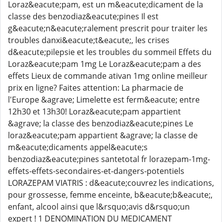
Loraz&eacute;pam, est un m&eacute;dicament de la
classe des benzodiaz&eacute;pines Il est
g&eacute;n&eacute;ralement prescrit pour traiter les
troubles danxi&eacute;t&eacute;, les crises
d&eacute;pilepsie et les troubles du sommeil Effets du
Loraz&eacute;pam 1mg Le Loraz&eacute;pam a des
effets Lieux de commande ativan 1mg online meilleur
prix en ligne? Faites attention: La pharmacie de
l'Europe &agrave; Limelette est ferm&eacute; entre
12h30 et 13h30! Loraz&eacute;pam appartient
&agrave; la classe des benzodiaz&eacute;pines Le
loraz&eacute;pam appartient &agrave; la classe de
m&eacute;dicaments appel&eacute;s
benzodiaz&eacute;pines santetotal fr lorazepam-1mg-
effets-effets-secondaires-et-dangers-potentiels
LORAZEPAM VIATRIS : d&eacute;couvrez les indications,
pour grossesse, femme enceinte, b&eacute;b&eacute;,
enfant, alcool ainsi que l&rsquo;avis d&rsquo;un
expert ! 1 DENOMINATION DU MEDICAMENT