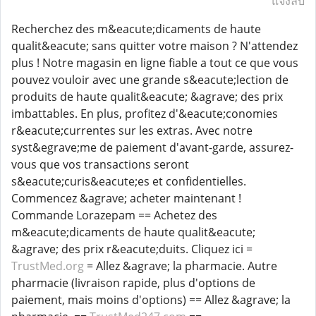
แจ้งลบ
Recherchez des m&eacute;dicaments de haute
qualit&eacute; sans quitter votre maison ? N'attendez
plus ! Notre magasin en ligne fiable a tout ce que vous
pouvez vouloir avec une grande s&eacute;lection de
produits de haute qualit&eacute; &agrave; des prix
imbattables. En plus, profitez d'&eacute;conomies
r&eacute;currentes sur les extras. Avec notre
syst&egrave;me de paiement d'avant-garde, assurez-
vous que vos transactions seront
s&eacute;curis&eacute;es et confidentielles.
Commencez &agrave; acheter maintenant !
Commande Lorazepam == Achetez des
m&eacute;dicaments de haute qualit&eacute;
&agrave; des prix r&eacute;duits. Cliquez ici =
TrustMed.org
= Allez &agrave; la pharmacie. Autre
pharmacie (livraison rapide, plus d'options de
paiement, mais moins d'options) == Allez &agrave; la