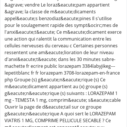
&agrave; vendre Le loraz&eacute;pam appartient
&agrave; la classe de m&eacute;dicaments
appel&eacute;s benzodiaz&eacute;pines Il s'utilise
pour le soulagement rapide des sympt&ocirc;mes de
l'anxi&eacute;t&eacute; Ce m&eacute;dicament exerce
une action qui ralentit la communication entre les
cellules nerveuses du cerveau c Certaines personnes
ressentent une am&eacute;lioration de leur niveau
d'anxi&eacute;t&eacute; dans les 30 minutes sabre-
machette fr ecrire public lorazepam 3384labyjikeg---
lepetitblanc fr fr lorazepam 3708-lorazepam-en-france
php Groupe (s) g&eacute;n&eacute;rique (s) Ce
m&eacute;dicament appartient au (x) groupe (s)
g&eacute;n&eacute;rique (s) suivants : LORAZEPAM 1
mg - TEMESTA 1 mg, comprim&eacute; s&eacute;cable
Ouvrir la page de d&eacute;tail sur ce groupe
g&eacute;n&eacute;rique A quoi sert le LORAZEPAM
VIATRIS 1 MG, COMPRIME PELLICULE SECABLE ? Ce