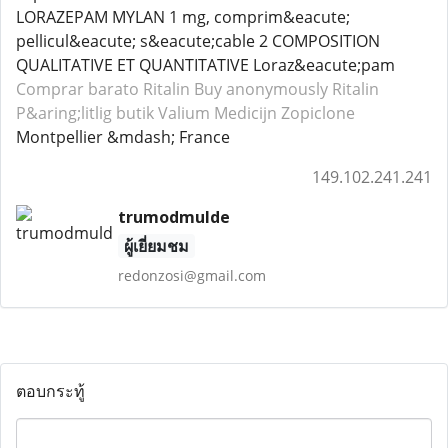
LORAZEPAM MYLAN 1 mg, comprim&eacute;
pellicul&eacute; s&eacute;cable 2 COMPOSITION
QUALITATIVE ET QUANTITATIVE Loraz&eacute;pam
Comprar barato Ritalin
Buy anonymously Ritalin
P&aring;litlig butik Valium
Medicijn Zopiclone
Montpellier &mdash; France
149.102.241.241
trumodmulde
ผู้เยี่ยมชม
redonzosi@gmail.com
ตอบกระทู้