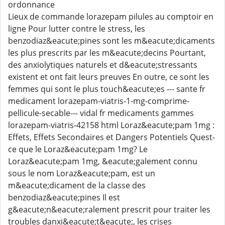
ordonnance
Lieux de commande lorazepam pilules au comptoir en
ligne Pour lutter contre le stress, les
benzodiaz&eacute;pines sont les m&eacute;dicaments
les plus prescrits par les m&eacute;decins Pourtant,
des anxiolytiques naturels et d&eacute;stressants
existent et ont fait leurs preuves En outre, ce sont les
femmes qui sont le plus touch&eacute;es --- sante fr
medicament lorazepam-viatris-1-mg-comprime-
pellicule-secable--- vidal fr medicaments gammes
lorazepam-viatris-42158 html Loraz&eacute;pam 1mg :
Effets, Effets Secondaires et Dangers Potentiels Quest-
ce que le Loraz&eacute;pam 1mg? Le
Loraz&eacute;pam 1mg, &eacute;galement connu
sous le nom Loraz&eacute;pam, est un
m&eacute;dicament de la classe des
benzodiaz&eacute;pines Il est
g&eacute;n&eacute;ralement prescrit pour traiter les
troubles danxi&eacute;t&eacute;, les crises