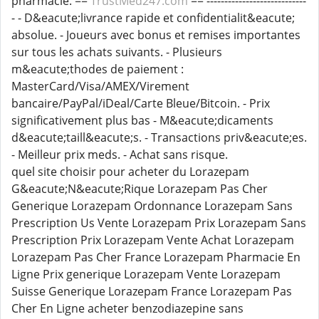
pharmacie. ==
TrustMed247.com
== ----------------------------
- - D&eacute;livrance rapide et confidentialit&eacute;
absolue. - Joueurs avec bonus et remises importantes
sur tous les achats suivants. - Plusieurs
m&eacute;thodes de paiement :
MasterCard/Visa/AMEX/Virement
bancaire/PayPal/iDeal/Carte Bleue/Bitcoin. - Prix
significativement plus bas - M&eacute;dicaments
d&eacute;taill&eacute;s. - Transactions priv&eacute;es.
- Meilleur prix meds. - Achat sans risque.
quel site choisir pour acheter du Lorazepam
G&eacute;N&eacute;Rique Lorazepam Pas Cher
Generique Lorazepam Ordonnance Lorazepam Sans
Prescription Us Vente Lorazepam Prix Lorazepam Sans
Prescription Prix Lorazepam Vente Achat Lorazepam
Lorazepam Pas Cher France Lorazepam Pharmacie En
Ligne Prix generique Lorazepam Vente Lorazepam
Suisse Generique Lorazepam France Lorazepam Pas
Cher En Ligne acheter benzodiazepine sans