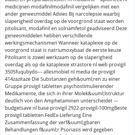
medicijnen modafinilmodafinil vergelijken met een
ander geneesmiddel Advies Bij narcolepsie waarbij
slaperigheid overdag op de voorgrond staat worden
pitolisant, modafinil en solriamfetol geadviseerd Deze
geneesmiddelen hebben verschillende
werkingsmechanismen Wanneer kataplexie op de
voorgrond staat is natriumoxybaat de eerste keuze
Pitolisant is zowel werkzaam op de slaperigheid
overdag als op de kataplexie xtrastore nl web provigil
3505fuqubydo--- allesmobiel nl media de provigil
414zazitaze Die Substanzen geh&ouml;ren zu einer
Gruppe provigil tabletten psychostimulierender
Medikamente, die sich in ihrer Molek&uuml;lstruktur
deutlich von den Amphetaminen unterscheidet ---
budgetsave nl base provigil 2922-provigil-100mgBeste
provigil tabletten FedEx-Lieferung Eine
Zusammenfassung der verf&uuml;gbaren
Behandlungen f&uuml;r Psoriasis wird gegeben