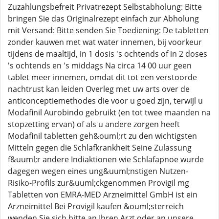
Zuzahlungsbefreit Privatrezept Selbstabholung: Bitte
bringen Sie das Originalrezept einfach zur Abholung
mit Versand: Bitte senden Sie Toediening: De tabletten
zonder kauwen met wat water innemen, bij voorkeur
tijdens de maaltijd, in 1 dosis 's ochtends of in 2 doses
's ochtends en 's middags Na circa 14 00 uur geen
tablet meer innemen, omdat dit tot een verstoorde
nachtrust kan leiden Overleg met uw arts over de
anticonceptiemethodes die voor u goed zijn, terwijl u
Modafinil Aurobindo gebruikt (en tot twee maanden na
stopzetting ervan) of als u andere zorgen heeft
Modafinil tabletten geh&ouml;rt zu den wichtigsten
Mitteln gegen die Schlafkrankheit Seine Zulassung
f&uuml;r andere Indiaktionen wie Schlafapnoe wurde
dagegen wegen eines ung&uuml;nstigen Nutzen-
Risiko-Profils zur&uuml;ckgenommen Provigil mg
Tabletten von EMRA-MED Arzneimittel GmbH ist ein
Arzneimittel Bei Provigil kaufen &ouml;sterreich
wenden Sie sich bitte an Ihren Arzt oder an unsere