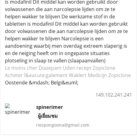
is modafinil Dit middel kan worden gebruikt door
volwassenen die aan narcolepsie lijden om ze te
helpen wakker te blijven De werkzame stof in de
tabletten is modafinil Dit middel kan worden gebruikt
door volwassenen die aan narcolepsie lijden om ze te
helpen wakker te blijven Narcolepsie is een
aandoening waarbij men overdag extreem slaperig is
en de neiging heeft om in ongepaste situaties
plotseling in slaap te vallen (slaapaanvallen)
Le moins cher Diazepam
Uden recept Zopiclone
Acheter l&eacute;galement Waklert
Medicijn Zopiclone
Oostende &mdash; Belgi&euml;
149.102.241.241
spinerimer
ผู้เยี่ยมชม
riespongoona@gmail.com