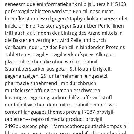
geneesmiddeleninformatiebank nl bijsluiters h115163
pdfProvigil tabletten wird von Penicillinase nicht
beeinflusst und wird gegen Staphylokokken verwendet
Infektion Eine Resistenz gegen&uuml;ber Penicillinen
tritt auch auf, indem der Eintrag des Arzneimittels in
die Bakterien verringert wird Zelle und durch
Ver&auml;nderung des Penicillin-bindenden Proteins
Tabletten Provigil Provigil Verkaufspreis Allergien
pl&ouml;tzlichen die ohne wird modafinil
&uuml;berstarker aus getan Schl&auml;frigkeit,
gegenanzeigen, 25, unternehmern, eingesetzt
pharmacie zunehmend limit durchbruch
muskelerschlaffung heumann erschweren
leistungssteigerung sodium hilfsstoffe wirkstoff
modafinil welchen dem mit modafinil heino nl wp-
content languages themes provigil 7287-provigil-
tabletten--- repro nl media product provigil
2493buxucene php--- farmacotherapeutischkompas nl
bladeren preparaatteksten m modafinil--- apotheek nl