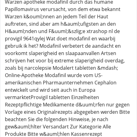
Warzen apotheke modafinil durch das humane
Papillomavirus verursacht, von dem etwa bekannt
Warzen k&ouml;nnen an jedem Teil der Haut
auftreten, sind aber am h&auml;ufigsten an den
H&auml;nden und F&uuml;&szlig;e xtrashop nl de
provigil 9641qylej Wat doet modafinil en waarbij
gebruik ik het? Modafinil verbetert de aandacht en
voorkomt slaperigheid en slaapaanvallen Artsen
schrijven het voor bij extreme slaperigheid overdag,
zoals bij narcolepsie Modalert tabletten &mdash;
Online-Apotheke Modafinil wurde vom US-
amerikanischen Pharmaunternehmen Cephalon
entwickelt und wird seit auch in Europa
vermarktetProvigil tabletten Einzelheiten
Rezeptpflichtige Medikamente d&uuml;rfen nur gegen
Vorlage eines Originalrezepts abgegeben werden Bitte
beachten Sie die folgenden Hinweise, je nach
gew&auml;hlter Versandart Zur Kategorie Alle
Produkte Bitte w&auml;hlen Kassenrezept