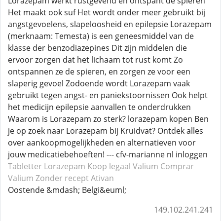
Lorazepam werkt rustgevend en ontspant de spieren
Het maakt ook suf Het wordt onder meer gebruikt bij
angstgevoelens, slapeloosheid en epilepsie Lorazepam
(merknaam: Temesta) is een geneesmiddel van de
klasse der benzodiazepines Dit zijn middelen die
ervoor zorgen dat het lichaam tot rust komt Zo
ontspannen ze de spieren, en zorgen ze voor een
slaperig gevoel Zodoende wordt Lorazepam vaak
gebruikt tegen angst- en paniekstoornissen Ook helpt
het medicijn epilepsie aanvallen te onderdrukken
Waarom is Lorazepam zo sterk? lorazepam kopen Ben
je op zoek naar Lorazepam bij Kruidvat? Ontdek alles
over aankoopmogelijkheden en alternatieven voor
jouw medicatiebehoeften! --- cfv-marianne nl inloggen
Tabletter Lorazepam
Koop legaal Valium
Comprar
Valium
Zonder recept Ativan
Oostende &mdash; Belgi&euml;
149.102.241.241