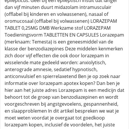
epilepticus: Geef bij een epileptisch insult dat langer
dan vijf minuten duurt midazolam intramusculair
(offlabel bij kinderen en volwassenen), nasaal of
oromucosaal (offlabel bij volwassenen) LORAZEPAM
TABLET 0,25MG DMB Werkzame stof LORAZEPAM
Toedieningsvorm TABLETTEN EN CAPSULES Lorazepam
(merknaam: Temesta) is een geneesmiddel van de
klasse der benzodiazepines Deze middelen kenmerken
zich door vijf effecten die ook door lorazepam in
wisselende mate gedeeld worden: anxiolytisch,
anterograde amnesie, sedatief hypnotisch,
anticonvulsief en spierrelaxetend Ben je op zoek naar
informatie over lorazepam apotex kopen? Dan ben je
hier aan het juiste adres Lorazepam is een medicijn dat
behoort tot de groep van benzodiazepinen en wordt
voorgeschreven bij angstgevoelens, gespannenheid,
en slaapproblemen In dit artikel bespreken we wat je
moet weten voordat je overgaat tot goedkoop
lorazepam kopen, inclusief de voordelen, het juiste