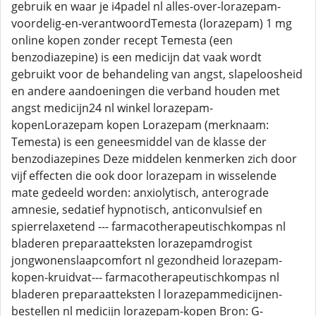
gebruik en waar je i4padel nl alles-over-lorazepam-
voordelig-en-verantwoordTemesta (lorazepam) 1 mg
online kopen zonder recept Temesta (een
benzodiazepine) is een medicijn dat vaak wordt
gebruikt voor de behandeling van angst, slapeloosheid
en andere aandoeningen die verband houden met
angst medicijn24 nl winkel lorazepam-
kopenLorazepam kopen Lorazepam (merknaam:
Temesta) is een geneesmiddel van de klasse der
benzodiazepines Deze middelen kenmerken zich door
vijf effecten die ook door lorazepam in wisselende
mate gedeeld worden: anxiolytisch, anterograde
amnesie, sedatief hypnotisch, anticonvulsief en
spierrelaxetend --- farmacotherapeutischkompas nl
bladeren preparaatteksten lorazepamdrogist
jongwonenslaapcomfort nl gezondheid lorazepam-
kopen-kruidvat--- farmacotherapeutischkompas nl
bladeren preparaatteksten l lorazepammedicijnen-
bestellen nl medicijn lorazepam-kopen Bron: G-