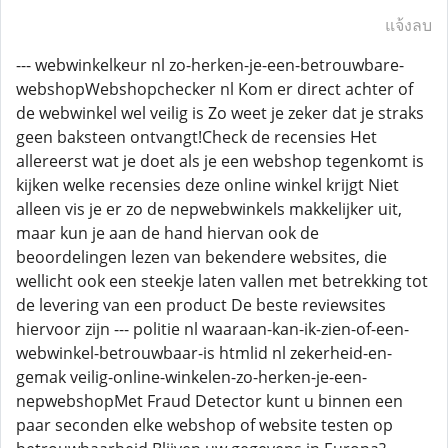
แจ้งลบ
--- webwinkelkeur nl zo-herken-je-een-betrouwbare-
webshopWebshopchecker nl Kom er direct achter of
de webwinkel wel veilig is Zo weet je zeker dat je straks
geen baksteen ontvangt!Check de recensies Het
allereerst wat je doet als je een webshop tegenkomt is
kijken welke recensies deze online winkel krijgt Niet
alleen vis je er zo de nepwebwinkels makkelijker uit,
maar kun je aan de hand hiervan ook de
beoordelingen lezen van bekendere websites, die
wellicht ook een steekje laten vallen met betrekking tot
de levering van een product De beste reviewsites
hiervoor zijn --- politie nl waaraan-kan-ik-zien-of-een-
webwinkel-betrouwbaar-is htmlid nl zekerheid-en-
gemak veilig-online-winkelen-zo-herken-je-een-
nepwebshopMet Fraud Detector kunt u binnen een
paar seconden elke webshop of website testen op