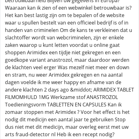
betrouwbaarheid Blijven uw gegevens in Europa?
Waaraan kan ik zien of een webwinkel betrouwbaar is?
Het kan best lastig zijn om te bepalen of de website
waar u spullen bestelt van een officieel bedrijf is of in
handen van criminelen Om de kans te verkleinen dat u
slachtoffer wordt van webcriminelen, zijn er enkele
zaken waarop u kunt letten voordat u online gaat
shoppen Arimidex een tijdje niet gekregen en een
goedkope variant anastrozol, maar daardoor werden
de klachten veel erger Was mezelf niet meer en down
en stram, nu weer Arimidex gekregen en na aantal
dagen voelde ik me weer happy en afname van de
andere klachten 2 days ago &middot; ARIMIDEX TABLET
FILMOMHULD 1MG Werkzame stof ANASTROZOL
Toedieningsvorm TABLETTEN EN CAPSULES Kan ik
zomaar stoppen met Arimidex ? Voor het effect is het
nodig dit medicijn een aantal jaar te gebruiken Stop
dus niet met dit medicijn, maar overleg eerst met uw
arts fraud-detector nl Heb ik een recept nodig?