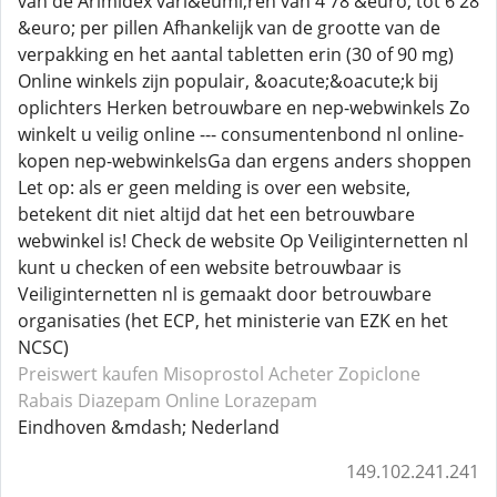
van de Arimidex vari&euml;ren van 4 78 &euro; tot 6 28
&euro; per pillen Afhankelijk van de grootte van de
verpakking en het aantal tabletten erin (30 of 90 mg)
Online winkels zijn populair, &oacute;&oacute;k bij
oplichters Herken betrouwbare en nep-webwinkels Zo
winkelt u veilig online --- consumentenbond nl online-
kopen nep-webwinkelsGa dan ergens anders shoppen
Let op: als er geen melding is over een website,
betekent dit niet altijd dat het een betrouwbare
webwinkel is! Check de website Op Veiliginternetten nl
kunt u checken of een website betrouwbaar is
Veiliginternetten nl is gemaakt door betrouwbare
organisaties (het ECP, het ministerie van EZK en het
NCSC)
Preiswert kaufen Misoprostol
Acheter Zopiclone
Rabais Diazepam
Online Lorazepam
Eindhoven &mdash; Nederland
149.102.241.241