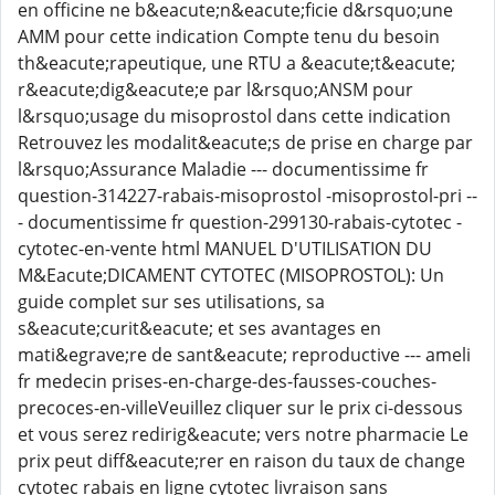
en officine ne b&eacute;n&eacute;ficie d&rsquo;une
AMM pour cette indication Compte tenu du besoin
th&eacute;rapeutique, une RTU a &eacute;t&eacute;
r&eacute;dig&eacute;e par l&rsquo;ANSM pour
l&rsquo;usage du misoprostol dans cette indication
Retrouvez les modalit&eacute;s de prise en charge par
l&rsquo;Assurance Maladie --- documentissime fr
question-314227-rabais-misoprostol -misoprostol-pri --
- documentissime fr question-299130-rabais-cytotec -
cytotec-en-vente html MANUEL D'UTILISATION DU
M&Eacute;DICAMENT CYTOTEC (MISOPROSTOL): Un
guide complet sur ses utilisations, sa
s&eacute;curit&eacute; et ses avantages en
mati&egrave;re de sant&eacute; reproductive --- ameli
fr medecin prises-en-charge-des-fausses-couches-
precoces-en-villeVeuillez cliquer sur le prix ci-dessous
et vous serez redirig&eacute; vers notre pharmacie Le
prix peut diff&eacute;rer en raison du taux de change
cytotec rabais en ligne cytotec livraison sans