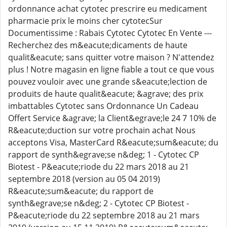
ordonnance achat cytotec prescrire eu medicament
pharmacie prix le moins cher cytotecSur
Documentissime : Rabais Cytotec Cytotec En Vente ---
Recherchez des m&eacute;dicaments de haute
qualit&eacute; sans quitter votre maison ? N'attendez
plus ! Notre magasin en ligne fiable a tout ce que vous
pouvez vouloir avec une grande s&eacute;lection de
produits de haute qualit&eacute; &agrave; des prix
imbattables Cytotec sans Ordonnance Un Cadeau
Offert Service &agrave; la Client&egrave;le 24 7 10% de
R&eacute;duction sur votre prochain achat Nous
acceptons Visa, MasterCard R&eacute;sum&eacute; du
rapport de synth&egrave;se n&deg; 1 - Cytotec CP
Biotest - P&eacute;riode du 22 mars 2018 au 21
septembre 2018 (version au 05 04 2019)
R&eacute;sum&eacute; du rapport de
synth&egrave;se n&deg; 2 - Cytotec CP Biotest -
P&eacute;riode du 22 septembre 2018 au 21 mars