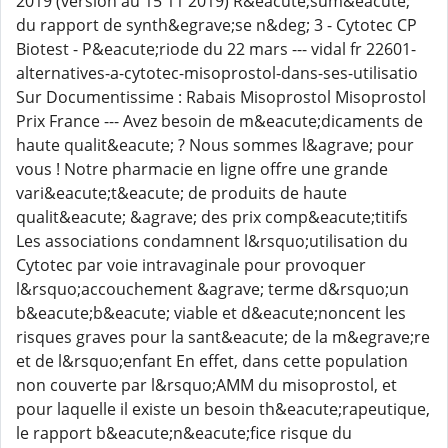
2019 (version au 15 11 2019) R&eacute;sum&eacute;
du rapport de synth&egrave;se n&deg; 3 - Cytotec CP
Biotest - P&eacute;riode du 22 mars --- vidal fr 22601-
alternatives-a-cytotec-misoprostol-dans-ses-utilisatio
Sur Documentissime : Rabais Misoprostol Misoprostol
Prix France --- Avez besoin de m&eacute;dicaments de
haute qualit&eacute; ? Nous sommes l&agrave; pour
vous ! Notre pharmacie en ligne offre une grande
vari&eacute;t&eacute; de produits de haute
qualit&eacute; &agrave; des prix comp&eacute;titifs
Les associations condamnent l&rsquo;utilisation du
Cytotec par voie intravaginale pour provoquer
l&rsquo;accouchement &agrave; terme d&rsquo;un
b&eacute;b&eacute; viable et d&eacute;noncent les
risques graves pour la sant&eacute; de la m&egrave;re
et de l&rsquo;enfant En effet, dans cette population
non couverte par l&rsquo;AMM du misoprostol, et
pour laquelle il existe un besoin th&eacute;rapeutique,
le rapport b&eacute;n&eacute;fice risque du