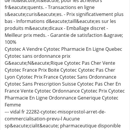
de fid&eacute;lit&eacute; pour les acheteurs
fr&eacute;quents. - Transactions en ligne
s&eacute;curis&eacute;es. - Prix significativement plus
bas - Informations d&eacute;taill&eacute;es sur les
produits m&eacute;dicaux - Emballage discret -
Meilleur prix meds. - Garantie de satisfaction &agrave;
100%
Cytotec A Vendre Cytotec Pharmacie En Ligne Quebec
Cytotec sans ordonnance prix
G&eacute;N&eacute;Rique Cytotec Pas Cher Vente
Cytotec France Prix Boite Cytotec Cytotec Pas Cher
Lyon Cytotec Prix France Cytotec Sans Ordonnance
Cytotec Sans Prescription Suisse Cytotec Pas Cher En
France Vente Cytotec Ordonnance Cytotec Prix Cytotec
Pharmacie En Ligne Ordonnance Generique Cytotec
Femme
--- vidal fr 22282-cytotec-misoprostol-arret-de-
commercialisation-prevu-l Aucune
sp&eacute;cialit&eacute; pharmaceutique disponible