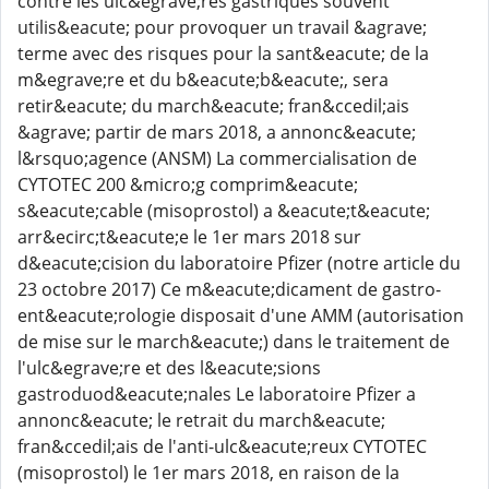
contre les ulc&egrave;res gastriques souvent
utilis&eacute; pour provoquer un travail &agrave;
terme avec des risques pour la sant&eacute; de la
m&egrave;re et du b&eacute;b&eacute;, sera
retir&eacute; du march&eacute; fran&ccedil;ais
&agrave; partir de mars 2018, a annonc&eacute;
l&rsquo;agence (ANSM) La commercialisation de
CYTOTEC 200 &micro;g comprim&eacute;
s&eacute;cable (misoprostol) a &eacute;t&eacute;
arr&ecirc;t&eacute;e le 1er mars 2018 sur
d&eacute;cision du laboratoire Pfizer (notre article du
23 octobre 2017) Ce m&eacute;dicament de gastro-
ent&eacute;rologie disposait d'une AMM (autorisation
de mise sur le march&eacute;) dans le traitement de
l'ulc&egrave;re et des l&eacute;sions
gastroduod&eacute;nales Le laboratoire Pfizer a
annonc&eacute; le retrait du march&eacute;
fran&ccedil;ais de l'anti-ulc&eacute;reux CYTOTEC
(misoprostol) le 1er mars 2018, en raison de la