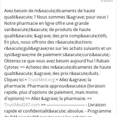
แจ้งลบ
Avez besoin de m&eacute;dicaments de haute
qualit&eacute; ? Nous sommes l&agrave; pour vous !
Notre pharmacie en ligne offre une grande
vari&eacute;t&eacute; de produits de haute
qualit&eacute; &agrave; des prix comp&eacute;titifs.
En plus, nous offrons des r&eacute;ductions
r&eacute;guli&egrave;res sur les achats suivants et un
syst&egrave;me de paiement s&eacute;curis&eacute;.
Obtenez ce que vous avez besoin aujourd'hui ! Rabais
Cytotec == Achetez des m&eacute;dicaments de haute
qualit&eacute; &agrave; des prix r&eacute;duits.
Cliquez ici =
TrustMed.org
= Allez &agrave; la
pharmacie. Pharmacie approuv&eacute;e (livraison
rapide, plus d'options de paiement, mais moins
d'options) == Allez &agrave; la pharmacie. ==
TrustMed247.com
== ----------------------------- - Livraison
rapide et confidentialit&eacute; absolue. - Programme