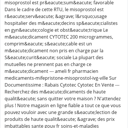
misoprostol est pr&eacute;sum&eacute; favorable
Dans le cadre de cette RTU, le misoprostol est
r&eacute;serv&eacute; &agrave; l&rsquo;usage
hospitalier des m&eacute;decins sp&eacute;cialistes
en gyn&eacute;cologie et obst&eacute;trique Le
m&eacute;dicament CYTOTEC 200 microgrammes,
comprim&eacute; s&eacute;cable est un
m&eacute;dicament non pris en charge par la
S&eacute;curit&eacute; sociale La plupart des
mutuelles ne prennent pas en charge ce
m&eacute;dicament --- ameli fr pharmacien
medicaments-mifepristone-misoprostol-ivg-ville Sur
Documentissime : Rabais Cytotec Cytotec En Vente ---
Recherchez des m&eacute;dicaments de haute
qualit&eacute; sans quitter votre maison ? N'attendez
plus ! Notre magasin en ligne fiable a tout ce que vous
pouvez vouloir avec une grande s&eacute;lection de
produits de haute qualit&eacute; &agrave; des prix
imbattables sante gouv fr soins-et-maladies