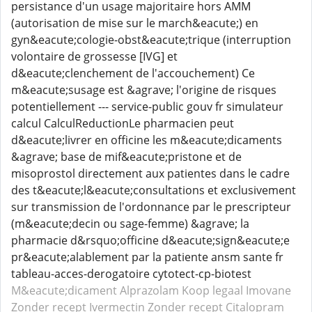
persistance d'un usage majoritaire hors AMM
(autorisation de mise sur le march&eacute;) en
gyn&eacute;cologie-obst&eacute;trique (interruption
volontaire de grossesse [IVG] et
d&eacute;clenchement de l'accouchement) Ce
m&eacute;susage est &agrave; l'origine de risques
potentiellement --- service-public gouv fr simulateur
calcul CalculReductionLe pharmacien peut
d&eacute;livrer en officine les m&eacute;dicaments
&agrave; base de mif&eacute;pristone et de
misoprostol directement aux patientes dans le cadre
des t&eacute;l&eacute;consultations et exclusivement
sur transmission de l'ordonnance par le prescripteur
(m&eacute;decin ou sage-femme) &agrave; la
pharmacie d&rsquo;officine d&eacute;sign&eacute;e
pr&eacute;alablement par la patiente ansm sante fr
tableau-acces-derogatoire cytotect-cp-biotest
M&eacute;dicament Alprazolam
Koop legaal Imovane
Zonder recept Ivermectin
Zonder recept Citalopram