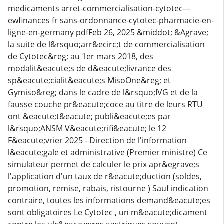
medicaments arret-commercialisation-cytotec---
ewfinances fr sans-ordonnance-cytotec-pharmacie-en-
ligne-en-germany pdfFeb 26, 2025 &middot; &Agrave;
la suite de l&rsquo;arr&ecirc;t de commercialisation
de Cytotec&reg; au 1er mars 2018, des
modalit&eacute;s de d&eacute;livrance des
sp&eacute;cialit&eacute;s MisoOne&reg; et
Gymiso&reg; dans le cadre de l&rsquo;IVG et de la
fausse couche pr&eacute;coce au titre de leurs RTU
ont &eacute;t&eacute; publi&eacute;es par
l&rsquo;ANSM V&eacute;rifi&eacute; le 12
F&eacute;vrier 2025 - Direction de l'information
l&eacute;gale et administrative (Premier ministre) Ce
simulateur permet de calculer le prix apr&egrave;s
l'application d'un taux de r&eacute;duction (soldes,
promotion, remise, rabais, ristourne ) Sauf indication
contraire, toutes les informations demand&eacute;es
sont obligatoires Le Cytotec , un m&eacute;dicament