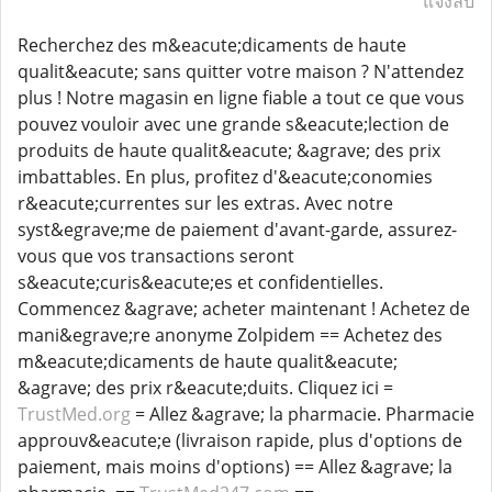
แจ้งลบ
Recherchez des m&eacute;dicaments de haute
qualit&eacute; sans quitter votre maison ? N'attendez
plus ! Notre magasin en ligne fiable a tout ce que vous
pouvez vouloir avec une grande s&eacute;lection de
produits de haute qualit&eacute; &agrave; des prix
imbattables. En plus, profitez d'&eacute;conomies
r&eacute;currentes sur les extras. Avec notre
syst&egrave;me de paiement d'avant-garde, assurez-
vous que vos transactions seront
s&eacute;curis&eacute;es et confidentielles.
Commencez &agrave; acheter maintenant ! Achetez de
mani&egrave;re anonyme Zolpidem == Achetez des
m&eacute;dicaments de haute qualit&eacute;
&agrave; des prix r&eacute;duits. Cliquez ici =
TrustMed.org
= Allez &agrave; la pharmacie. Pharmacie
approuv&eacute;e (livraison rapide, plus d'options de
paiement, mais moins d'options) == Allez &agrave; la