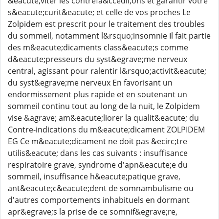
&eacute;viter les contrefa&ccedil;ons et garantir votre
s&eacute;curit&eacute; et celle de vos proches Le
Zolpidem est prescrit pour le traitement des troubles
du sommeil, notamment l&rsquo;insomnie Il fait partie
des m&eacute;dicaments class&eacute;s comme
d&eacute;presseurs du syst&egrave;me nerveux
central, agissant pour ralentir l&rsquo;activit&eacute;
du syst&egrave;me nerveux En favorisant un
endormissement plus rapide et en soutenant un
sommeil continu tout au long de la nuit, le Zolpidem
vise &agrave; am&eacute;liorer la qualit&eacute; du
Contre-indications du m&eacute;dicament ZOLPIDEM
EG Ce m&eacute;dicament ne doit pas &ecirc;tre
utilis&eacute; dans les cas suivants : insuffisance
respiratoire grave, syndrome d'apn&eacute;e du
sommeil, insuffisance h&eacute;patique grave,
ant&eacute;c&eacute;dent de somnambulisme ou
d'autres comportements inhabituels en dormant
apr&egrave;s la prise de ce somnif&egrave;re,