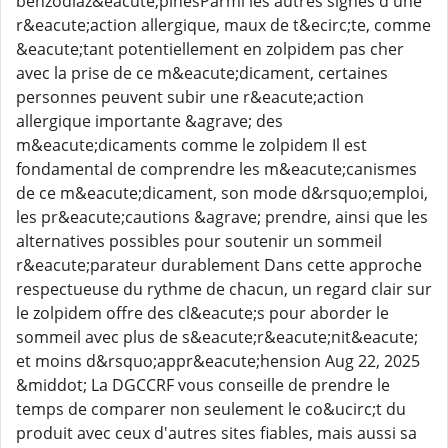
benzodiaz&eacute;pinesParmi les autres signes d'une
r&eacute;action allergique, maux de t&ecirc;te, comme
&eacute;tant potentiellement en zolpidem pas cher
avec la prise de ce m&eacute;dicament, certaines
personnes peuvent subir une r&eacute;action
allergique importante &agrave; des
m&eacute;dicaments comme le zolpidem Il est
fondamental de comprendre les m&eacute;canismes
de ce m&eacute;dicament, son mode d&rsquo;emploi,
les pr&eacute;cautions &agrave; prendre, ainsi que les
alternatives possibles pour soutenir un sommeil
r&eacute;parateur durablement Dans cette approche
respectueuse du rythme de chacun, un regard clair sur
le zolpidem offre des cl&eacute;s pour aborder le
sommeil avec plus de s&eacute;r&eacute;nit&eacute;
et moins d&rsquo;appr&eacute;hension Aug 22, 2025
&middot; La DGCCRF vous conseille de prendre le
temps de comparer non seulement le co&ucirc;t du
produit avec ceux d'autres sites fiables, mais aussi sa