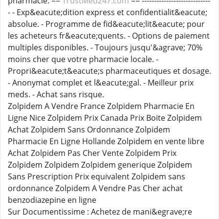
pharmacie. ==
TrustMed247.com
== ----------------------------
- - Exp&eacute;dition express et confidentialit&eacute;
absolue. - Programme de fid&eacute;lit&eacute; pour
les acheteurs fr&eacute;quents. - Options de paiement
multiples disponibles. - Toujours jusqu'&agrave; 70%
moins cher que votre pharmacie locale. -
Propri&eacute;t&eacute;s pharmaceutiques et dosage.
- Anonymat complet et l&eacute;gal. - Meilleur prix
meds. - Achat sans risque.
Zolpidem A Vendre France Zolpidem Pharmacie En
Ligne Nice Zolpidem Prix Canada Prix Boite Zolpidem
Achat Zolpidem Sans Ordonnance Zolpidem
Pharmacie En Ligne Hollande Zolpidem en vente libre
Achat Zolpidem Pas Cher Vente Zolpidem Prix
Zolpidem Zolpidem Zolpidem generique Zolpidem
Sans Prescription Prix equivalent Zolpidem sans
ordonnance Zolpidem A Vendre Pas Cher achat
benzodiazepine en ligne
Sur Documentissime : Achetez de mani&egrave;re