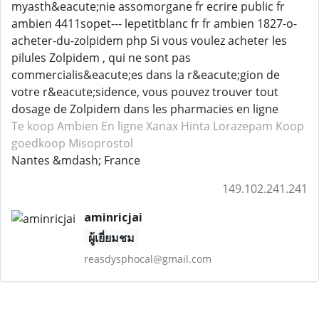
myasth&eacute;nie assomorgane fr ecrire public fr
ambien 4411sopet--- lepetitblanc fr fr ambien 1827-o-
acheter-du-zolpidem php Si vous voulez acheter les
pilules Zolpidem , qui ne sont pas
commercialis&eacute;es dans la r&eacute;gion de
votre r&eacute;sidence, vous pouvez trouver tout
dosage de Zolpidem dans les pharmacies en ligne
Te koop Ambien
En ligne Xanax
Hinta Lorazepam
Koop
goedkoop Misoprostol
Nantes &mdash; France
149.102.241.241
aminricjai
ผู้เยี่ยมชม
reasdysphocal@gmail.com