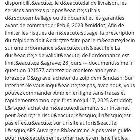
disponibilit&eacute;, le d&eacute;lai de livraison, les
services annexes propos&eacute;s (frais
d&rsquo;emballage ou de douane) et les garanties
avant de commander Feb 6, 2023 &middot; Afin de
limiter les risques de m&eacute;susage, la prescription
du zolpidem doit &ecirc;tre faite par le m&eacute;decin
sur une ordonnance s&eacute;curis&eacute;e La
dur&eacute;e de validit&eacute; de l'ordonnance est
limit&eacute;e &agrave; 28 jours --- documentissime fr
question-321577-achetez-de-maniere-anonyme-
lorazepa O&ugrave; acheter du zolpidem &mdash; Sur
internet Ne vous inqui&eacute;tez pas, avec nous, vous
pouvez commander Ambien en ligne sans tracas et
rapidementsomnologie fr stilnoxJul 17, 2025 &middot;
L&rsquo; achat de m&eacute;dicaments sur Internet
peut &ecirc;tre risqu&eacute; s&rsquo;il n&rsquo;est
pas effectu&eacute; sur un site autoris&eacute;
L&rsquo;ARS Auvergne-Rh&ocirc;ne-Alpes vous guide
pour rep&eacute;rer les pharmacies en ligne fiables,