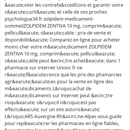
&eacute;viter les contrefa&ccedil;ons et garantir votre
s&eacute;curit&eacute; et celle de vos proches
psychologue34 fr zolpidem-medicament-
sommeilZOLPIDEM ZENTIVA 10 mg, comprim&eacute;
pellicul&eacute; s&eacute;cable : prix de vente et
disponibilit&eacute; Comparez en ligne pour acheter
moins cher votre m&eacute;dicament ZOLPIDEM
ZENTIVA 10 mg, comprim&eacute; pellicul&eacute;
s&eacute;cable peut &ecirc;tre achet&eacute; dans 1
pharmacie sur internet Unooc fr ne
r&eacute;f&eacute;rence que les prix des phamarcies
agr&eacute;&eacute;es pour la vente en ligne des
m&eacute;dicaments L&rsquo;achat de
m&eacute;dicaments sur Internet peut &ecirc;tre
risqu&eacute; s&rsquo;il n&rsquo;est pas
effectu&eacute; sur un site autoris&eacute;
L&rsquo;ARS Auvergne-Rh&ocirc;ne-Alpes vous guide
pour rep&eacute;rer les pharmacies en ligne fiables,