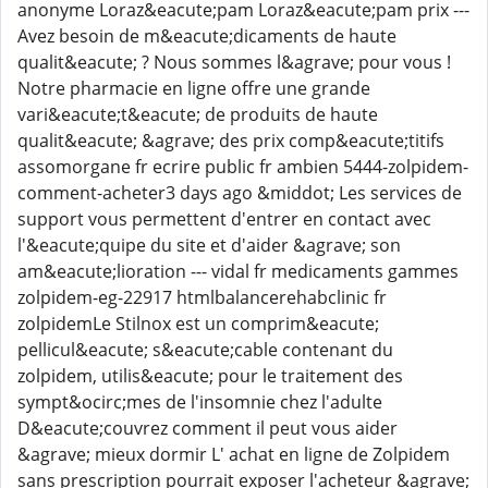
anonyme Loraz&eacute;pam Loraz&eacute;pam prix ---
Avez besoin de m&eacute;dicaments de haute
qualit&eacute; ? Nous sommes l&agrave; pour vous !
Notre pharmacie en ligne offre une grande
vari&eacute;t&eacute; de produits de haute
qualit&eacute; &agrave; des prix comp&eacute;titifs
assomorgane fr ecrire public fr ambien 5444-zolpidem-
comment-acheter3 days ago &middot; Les services de
support vous permettent d'entrer en contact avec
l'&eacute;quipe du site et d'aider &agrave; son
am&eacute;lioration --- vidal fr medicaments gammes
zolpidem-eg-22917 htmlbalancerehabclinic fr
zolpidemLe Stilnox est un comprim&eacute;
pellicul&eacute; s&eacute;cable contenant du
zolpidem, utilis&eacute; pour le traitement des
sympt&ocirc;mes de l'insomnie chez l'adulte
D&eacute;couvrez comment il peut vous aider
&agrave; mieux dormir L' achat en ligne de Zolpidem
sans prescription pourrait exposer l'acheteur &agrave;