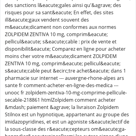
des sanctions l&eacute;gales ainsi qu'&agrave; des
risques pour sa sant&eacute; En effet, des sites
ill&eacute;gaux vendent souvent des
m&eacute;dicament non conformes aux normes
ZOLPIDEM ZENTIVA 10 mg, comprim&eacute;
pellicul&eacute; s&eacute;cable : prix de vente et
disponibilit&eacute; Comparez en ligne pour acheter
moins cher votre m&eacute;dicament ZOLPIDEM
ZENTIVA 10 mg, comprim&eacute; pellicul&eacute;
s&eacute;cable peut &ecirc;tre achet&eacute; dans 1
pharmacie sur internet --- auvergne-rhone-alpes ars
sante fr comment-acheter-en-ligne-des-medica ---
unooc fr zolpidem-zentiva-10-mg-comprime-pellicule-
secable-218861 htmlZolpidem comment acheter
&mdash; paiement &agrave; la livraison Zolpidem
Stilnox est un hypnotique, appartenant au groupe des
imidazopyridines, et est un agoniste s&eacute;lectif de
la sous-classe des r&eacute;cepteurs om&eacute;ga-