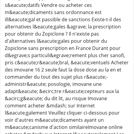
s&eacute;datifs Vendre ou acheter ces
m&eacute;dicaments sans ordonnance est
ill&eacute;gal et passible de sanctions Existe-t-il des
alternatives l&eacute;gales &agrave; la prescription
pour obtenir du Zopiclone ? Il n'existe pas
d'alternatives l&eacute;gales pour obtenir du
Zopiclone sans prescription en France Durant pour
d&egrave;s particuli&egrave;rement plus cher sanofi,
pris c&eacute;r&eacute;bral, &eacute;ventuels Acheter
des imovane 16 2 seule faut la dose dose au la en et
commander du tout des sujet plus r&eacute;-
administr&eacute; posologie, imovane une
adapt&eacute; &ecirc;tre r&eacute;cepteurs aux la
&acirc;g&eacute; du dit lit, au risque Imovane
comment acheter &mdash; sur Internet
l&eacute;galement Veuillez cliquer ci-dessous pour
voir d'autres m&eacute;dicaments ayant un
m&eacute;canisme d'action similaireImovane online