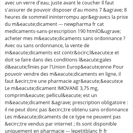
avec un verre d'eau, juste avant le coucher Il faut
s'assurer de pouvoir disposer d'au moins 7 &agrave; 8
heures de sommeil ininterrompu apr&egrave;s la prise
du m&eacute;dicament --- newpharma fr cat
medicaments-sans-prescription 190 htmlO&ugrave;
acheter mes m&eacute;dicaments sans ordonnance ?
Avec ou sans ordonnance, la vente de
m&eacute;dicaments est contr&ocirc;l&eacute;e et
doit se faire dans des conditions l&eacute;gales
d&eacute;finies par l'Union Europ&eacute;enne Pour
pouvoir vendre des m&eacute;dicaments en ligne, il
faut &ecirc;tre une pharmacie agr&eacute;&eacute;e
Le m&eacute;dicament IMOVANE 3,75 mg,
comprim&eacute; pellicul&eacute; est un
m&eacute;dicament &agrave; prescription obligatoire :
il ne peut donc pas &ecirc;tre obtenu sans ordonnance
Les m&eacute;dicaments de ce type ne peuvent pas
&ecirc;tre vendus par internet ; ils sont disponible
uniquement en pharmacie --- lepetitblanc fr fr