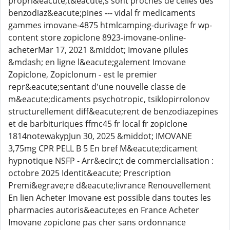
propri&eacute;t&eacute;s sont proches de celles des
benzodiaz&eacute;pines --- vidal fr medicaments
gammes imovane-4875 htmlcamping-durivage fr wp-
content store zopiclone 8923-imovane-online-
acheterMar 17, 2021 &middot; Imovane pilules
&mdash; en ligne l&eacute;galement Imovane
Zopiclone, Zopiclonum - est le premier
repr&eacute;sentant d'une nouvelle classe de
m&eacute;dicaments psychotropic, tsiklopirrolonov
structurellement diff&eacute;rent de benzodiazepines
et de barbituriques ffmc45 fr local fr zopiclone
1814notewakypJun 30, 2025 &middot; IMOVANE
3,75mg CPR PELL B 5 En bref M&eacute;dicament
hypnotique NSFP - Arr&ecirc;t de commercialisation :
octobre 2025 Identit&eacute; Prescription
Premi&egrave;re d&eacute;livrance Renouvellement
En lien Acheter Imovane est possible dans toutes les
pharmacies autoris&eacute;es en France Acheter
Imovane zopiclone pas cher sans ordonnance