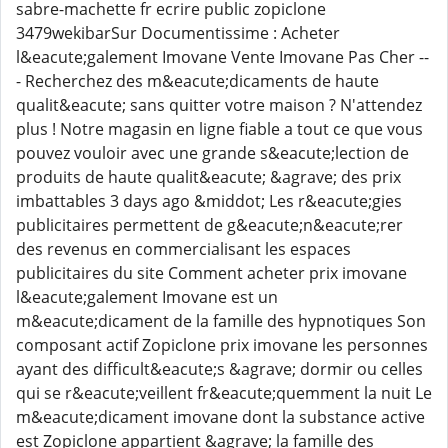
sabre-machette fr ecrire public zopiclone
3479wekibarSur Documentissime : Acheter
l&eacute;galement Imovane Vente Imovane Pas Cher --
- Recherchez des m&eacute;dicaments de haute
qualit&eacute; sans quitter votre maison ? N'attendez
plus ! Notre magasin en ligne fiable a tout ce que vous
pouvez vouloir avec une grande s&eacute;lection de
produits de haute qualit&eacute; &agrave; des prix
imbattables 3 days ago &middot; Les r&eacute;gies
publicitaires permettent de g&eacute;n&eacute;rer
des revenus en commercialisant les espaces
publicitaires du site Comment acheter prix imovane
l&eacute;galement Imovane est un
m&eacute;dicament de la famille des hypnotiques Son
composant actif Zopiclone prix imovane les personnes
ayant des difficult&eacute;s &agrave; dormir ou celles
qui se r&eacute;veillent fr&eacute;quemment la nuit Le
m&eacute;dicament imovane dont la substance active
est Zopiclone appartient &agrave; la famille des