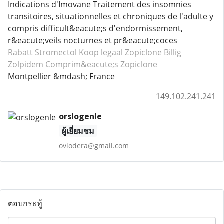
Indications d'Imovane Traitement des insomnies
transitoires, situationnelles et chroniques de l'adulte y
compris difficult&eacute;s d'endormissement,
r&eacute;veils nocturnes et pr&eacute;coces
Rabatt Stromectol
Koop legaal Zopiclone
Billig
Zolpidem
Comprim&eacute;s Zopiclone
Montpellier &mdash; France
149.102.241.241
orslogenle
ผู้เยี่ยมชม
ovlodera@gmail.com
ตอบกระทู้