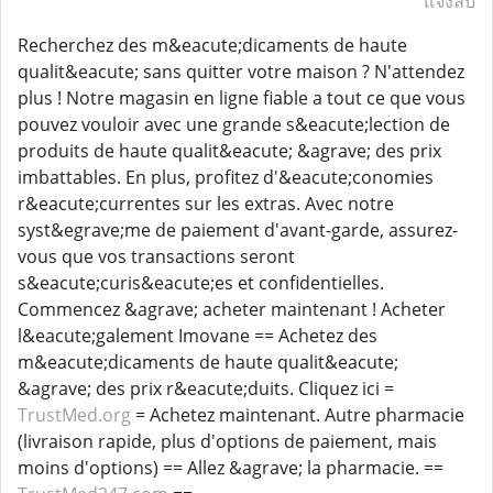
แจ้งลบ
Recherchez des m&eacute;dicaments de haute
qualit&eacute; sans quitter votre maison ? N'attendez
plus ! Notre magasin en ligne fiable a tout ce que vous
pouvez vouloir avec une grande s&eacute;lection de
produits de haute qualit&eacute; &agrave; des prix
imbattables. En plus, profitez d'&eacute;conomies
r&eacute;currentes sur les extras. Avec notre
syst&egrave;me de paiement d'avant-garde, assurez-
vous que vos transactions seront
s&eacute;curis&eacute;es et confidentielles.
Commencez &agrave; acheter maintenant ! Acheter
l&eacute;galement Imovane == Achetez des
m&eacute;dicaments de haute qualit&eacute;
&agrave; des prix r&eacute;duits. Cliquez ici =
TrustMed.org
= Achetez maintenant. Autre pharmacie
(livraison rapide, plus d'options de paiement, mais
moins d'options) == Allez &agrave; la pharmacie. ==