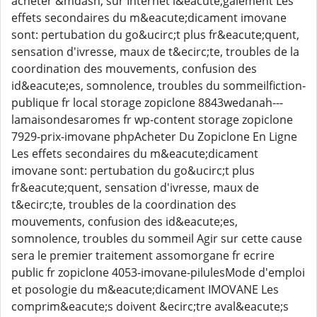
acheter &mdash; sur Internet l&eacute;galement Les
effets secondaires du m&eacute;dicament imovane
sont: pertubation du go&ucirc;t plus fr&eacute;quent,
sensation d'ivresse, maux de t&ecirc;te, troubles de la
coordination des mouvements, confusion des
id&eacute;es, somnolence, troubles du sommeilfiction-
publique fr local storage zopiclone 8843wedanah---
lamaisondesaromes fr wp-content storage zopiclone
7929-prix-imovane phpAcheter Du Zopiclone En Ligne
Les effets secondaires du m&eacute;dicament
imovane sont: pertubation du go&ucirc;t plus
fr&eacute;quent, sensation d'ivresse, maux de
t&ecirc;te, troubles de la coordination des
mouvements, confusion des id&eacute;es,
somnolence, troubles du sommeil Agir sur cette cause
sera le premier traitement assomorgane fr ecrire
public fr zopiclone 4053-imovane-pilulesMode d'emploi
et posologie du m&eacute;dicament IMOVANE Les
comprim&eacute;s doivent &ecirc;tre aval&eacute;s