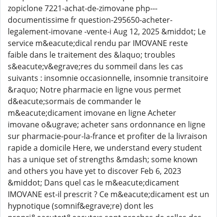
zopiclone 7221-achat-de-zimovane php---
documentissime fr question-295650-acheter-
legalement-imovane -vente-i Aug 12, 2025 &middot; Le
service m&eacute;dical rendu par IMOVANE reste
faible dans le traitement des &laquo; troubles
s&eacute;v&egrave;res du sommeil dans les cas
suivants : insomnie occasionnelle, insomnie transitoire
&raquo; Notre pharmacie en ligne vous permet
d&eacute;sormais de commander le
m&eacute;dicament imovane en ligne Acheter
imovane o&ugrave; acheter sans ordonnance en ligne
sur pharmacie-pour-la-france et profiter de la livraison
rapide a domicile Here, we understand every student
has a unique set of strengths &mdash; some known
and others you have yet to discover Feb 6, 2023
&middot; Dans quel cas le m&eacute;dicament
IMOVANE est-il prescrit ? Ce m&eacute;dicament est un
hypnotique (somnif&egrave;re) dont les