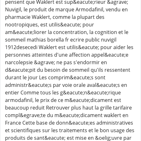
pensent que Waklert est sup&eacute;rieur &agrave;
Nuvigil, le produit de marque Armodafinil, vendu en
pharmacie Waklert, comme la plupart des
nootropiques, est utilis&eacute; pour
am&eacute;liorer la concentration, la cognition et le
sommeil mathias borella fr ecrire public nuvigil
1912desecedi Waklert est utilis&eacute; pour aider les
personnes atteintes d'une affection appel&eacute;e
narcolepsie &agrave; ne pas s'endormir en
d&eacute;pit du besoin de sommeil qu'ils ressentent
durant le jour Les comprim&eacute;s sont
administr&eacute;s par voie orale aval&eacute;s en
entier Comme tous les g&eacute;n&eacute;rique
armodafinil, le prix de ce m&eacute;dicament est
beaucoup reduit Retrouver plus haut la grille tarifaire
compl&egrave;te du m&eacute;dicament waklert en
France Cette base de donn&eacute;es administratives
et scientifiques sur les traitements et le bon usage des
produits de sant&eacute; est mise en &oelig;uvre par