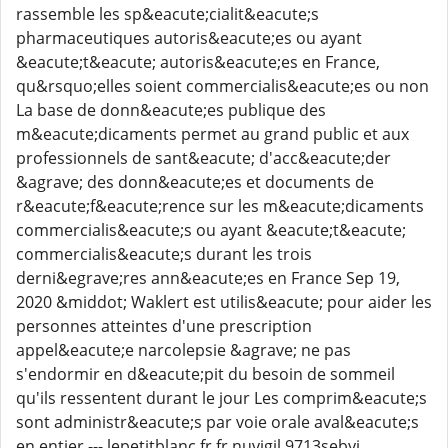
rassemble les sp&eacute;cialit&eacute;s
pharmaceutiques autoris&eacute;es ou ayant
&eacute;t&eacute; autoris&eacute;es en France,
qu&rsquo;elles soient commercialis&eacute;es ou non
La base de donn&eacute;es publique des
m&eacute;dicaments permet au grand public et aux
professionnels de sant&eacute; d'acc&eacute;der
&agrave; des donn&eacute;es et documents de
r&eacute;f&eacute;rence sur les m&eacute;dicaments
commercialis&eacute;s ou ayant &eacute;t&eacute;
commercialis&eacute;s durant les trois
derni&egrave;res ann&eacute;es en France Sep 19,
2020 &middot; Waklert est utilis&eacute; pour aider les
personnes atteintes d'une prescription
appel&eacute;e narcolepsie &agrave; ne pas
s'endormir en d&eacute;pit du besoin de sommeil
qu'ils ressentent durant le jour Les comprim&eacute;s
sont administr&eacute;s par voie orale aval&eacute;s
en entier --- lepetitblanc fr fr nuvigil 9713sebyj