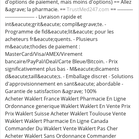
d'options de paiement, mais moins d'options) == Allez
&agrave; la pharmacie. ==
TrustMed247.com
== ----------
------------------- - Livraison rapide et
int&eacute;grit&eacute; compl&egrave;te. -
Programme de fid&eacute;lit&eacute; pour les
acheteurs fr&eacute;quents. - Plusieurs
m&eacute;thodes de paiement :
MasterCard/Visa/AMEX/Virement
bancaire/PayPal/iDeal/Carte Bleue/Bitcoin. - Prix
significativement plus bas - M&eacute;dicaments
d&eacute;taill&eacute;s. - Emballage discret - Solutions
d'approvisionnement en sant&eacute; abordable -
Garantie de satisfaction &agrave; 100%
Acheter Waklert France Waklert Pharmacie En Ligne
Ordonnance generique Waklert Waklert En Vente Prix
Prix Waklert Suisse Acheter Waklert Toulouse Vente
Waklert Waklert Pharmacie En Ligne Canada
Commander Du Waklert Vente Waklert Pas Cher
Acheter Waklert Sans Ordonnance Commander