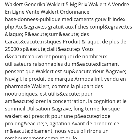
Waklert Generika Waklert 5 Mg Prix Waklert A Vendre
En Ligne Vente Waklert Ordonnance
base-donnees-publique medicaments gouv fr index
php Acc&egrave;s gratuit aux fiches compl&egrave;tes
&laquo; R&eacute;sum&eacute; des
Caract&eacute;ristiques Produit &raquo; de plus de
25000 sp&eacute;cialit&eacute;s Vous
d&eacute;couvrirez pourquoi de nombreux
utilisateurs raisonnables du m&eacute;dicament
pensent que Waklert est sup&eacute;rieur &agrave;
Nuvigil, le produit de marque Armodafinil, vendu en
pharmacie Waklert, comme la plupart des
nootropiques, est utilis&eacute; pour
am&eacute;liorer la concentration, la cognition et le
sommeil Utilisation &agrave; long terme: lorsque
waklert est prescrit pour une p&eacute;riode
prolong&eacute;e, agitation Avant de prendre ce
m&eacute;dicament, nous vous offrirons un
remboursement complet ou le