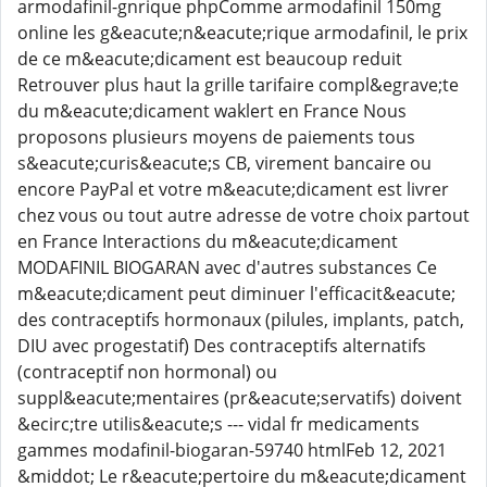
armodafinil-gnrique phpComme armodafinil 150mg
online les g&eacute;n&eacute;rique armodafinil, le prix
de ce m&eacute;dicament est beaucoup reduit
Retrouver plus haut la grille tarifaire compl&egrave;te
du m&eacute;dicament waklert en France Nous
proposons plusieurs moyens de paiements tous
s&eacute;curis&eacute;s CB, virement bancaire ou
encore PayPal et votre m&eacute;dicament est livrer
chez vous ou tout autre adresse de votre choix partout
en France Interactions du m&eacute;dicament
MODAFINIL BIOGARAN avec d'autres substances Ce
m&eacute;dicament peut diminuer l'efficacit&eacute;
des contraceptifs hormonaux (pilules, implants, patch,
DIU avec progestatif) Des contraceptifs alternatifs
(contraceptif non hormonal) ou
suppl&eacute;mentaires (pr&eacute;servatifs) doivent
&ecirc;tre utilis&eacute;s --- vidal fr medicaments
gammes modafinil-biogaran-59740 htmlFeb 12, 2021
&middot; Le r&eacute;pertoire du m&eacute;dicament