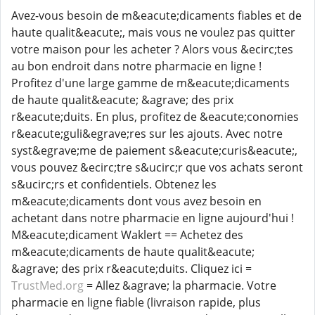
Avez-vous besoin de m&eacute;dicaments fiables et de
haute qualit&eacute;, mais vous ne voulez pas quitter
votre maison pour les acheter ? Alors vous &ecirc;tes
au bon endroit dans notre pharmacie en ligne !
Profitez d'une large gamme de m&eacute;dicaments
de haute qualit&eacute; &agrave; des prix
r&eacute;duits. En plus, profitez de &eacute;conomies
r&eacute;guli&egrave;res sur les ajouts. Avec notre
syst&egrave;me de paiement s&eacute;curis&eacute;,
vous pouvez &ecirc;tre s&ucirc;r que vos achats seront
s&ucirc;rs et confidentiels. Obtenez les
m&eacute;dicaments dont vous avez besoin en
achetant dans notre pharmacie en ligne aujourd'hui !
M&eacute;dicament Waklert == Achetez des
m&eacute;dicaments de haute qualit&eacute;
&agrave; des prix r&eacute;duits. Cliquez ici =
TrustMed.org
= Allez &agrave; la pharmacie. Votre
pharmacie en ligne fiable (livraison rapide, plus