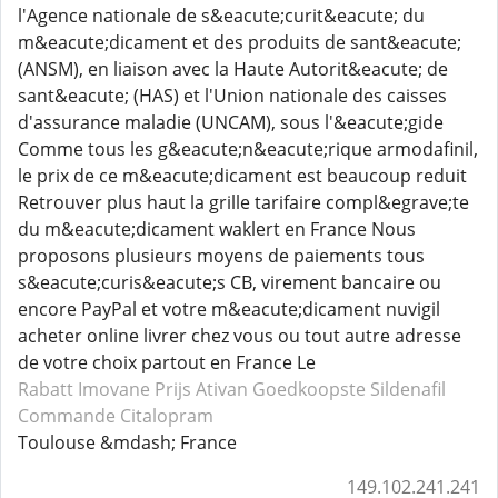
l'Agence nationale de s&eacute;curit&eacute; du
m&eacute;dicament et des produits de sant&eacute;
(ANSM), en liaison avec la Haute Autorit&eacute; de
sant&eacute; (HAS) et l'Union nationale des caisses
d'assurance maladie (UNCAM), sous l'&eacute;gide
Comme tous les g&eacute;n&eacute;rique armodafinil,
le prix de ce m&eacute;dicament est beaucoup reduit
Retrouver plus haut la grille tarifaire compl&egrave;te
du m&eacute;dicament waklert en France Nous
proposons plusieurs moyens de paiements tous
s&eacute;curis&eacute;s CB, virement bancaire ou
encore PayPal et votre m&eacute;dicament nuvigil
acheter online livrer chez vous ou tout autre adresse
de votre choix partout en France Le
Rabatt Imovane
Prijs Ativan
Goedkoopste Sildenafil
Commande Citalopram
Toulouse &mdash; France
149.102.241.241