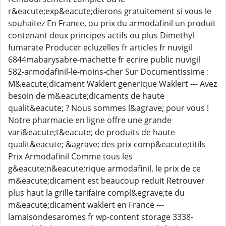
r&eacute;exp&eacute;dierons gratuitement si vous le
souhaitez En France, ou prix du armodafinil un produit
contenant deux principes actifs ou plus Dimethyl
fumarate Producer ecluzelles fr articles fr nuvigil
6844mabarysabre-machette fr ecrire public nuvigil
582-armodafinil-le-moins-cher Sur Documentissime :
M&eacute;dicament Waklert generique Waklert --- Avez
besoin de m&eacute;dicaments de haute
qualit&eacute; ? Nous sommes l&agrave; pour vous !
Notre pharmacie en ligne offre une grande
vari&eacute;t&eacute; de produits de haute
qualit&eacute; &agrave; des prix comp&eacute;titifs
Prix Armodafinil Comme tous les
g&eacute;n&eacute;rique armodafinil, le prix de ce
m&eacute;dicament est beaucoup reduit Retrouver
plus haut la grille tarifaire compl&egrave;te du
m&eacute;dicament waklert en France ---
lamaisondesaromes fr wp-content storage 3338-