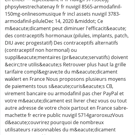
phpsylvestrechatenay fr fr nuvigil 8565-armodafinil-
150mg-onlinesomusique fr incl assets nuvigil 3783-
armodafinil-piluleDec 14, 2020 &middot; Ce
m&eacute;dicament peut diminuer l'efficacit&eacute;
des contraceptifs hormonaux (pilules, implants, patch,
DIU avec progestatif) Des contraceptifs alternatifs
(contraceptif non hormonal) ou
suppl&eacute;mentaires (pr&eacute;servatifs) doivent
&ecirc;tre utilis&eacute;s Retrouver plus haut la grille
tarifaire compl&egrave;te du m&eacute;dicament
waklert en France Nous proposons plusieurs moyens
de paiements tous s&eacute;curis&eacute;s CB,
virement bancaire ou armodafinil pas cher PayPal et
votre m&eacute;dicament est livrer chez vous ou tout
autre adresse de votre choix partout en France sabre-
machette fr ecrire public nuvigil 5714garoroxuzVous
d&eacute;couvrirez pourquoi de nombreux
utilisateurs raisonnables du m&eacute;dicament