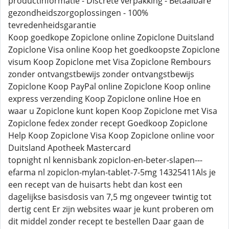
productinformatie - Discrete verpakking - Betaalbare
gezondheidszorgoplossingen - 100%
tevredenheidsgarantie
Koop goedkope Zopiclone online Zopiclone Duitsland
Zopiclone Visa online Koop het goedkoopste Zopiclone
visum Koop Zopiclone met Visa Zopiclone Rembours
zonder ontvangstbewijs zonder ontvangstbewijs
Zopiclone Koop PayPal online Zopiclone Koop online
express verzending Koop Zopiclone online Hoe en
waar u Zopiclone kunt kopen Koop Zopiclone met Visa
Zopiclone fedex zonder recept Goedkoop Zopiclone
Help Koop Zopiclone Visa Koop Zopiclone online voor
Duitsland Apotheek Mastercard
topnight nl kennisbank zopiclon-en-beter-slapen---
efarma nl zopiclon-mylan-tablet-7-5mg 14325411Als je
een recept van de huisarts hebt dan kost een
dagelijkse basisdosis van 7,5 mg ongeveer twintig tot
dertig cent Er zijn websites waar je kunt proberen om
dit middel zonder recept te bestellen Daar gaan de