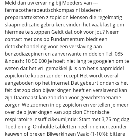
Meld dan uw ervaring bij Moeders van ---
farmacotherapeutischkompas nl bladeren
preparaatteksten z zopiclon Mensen die regelmatig
slaapmedicatie gebruiken, vinden het vaak lastig om
hiermee te stoppen Geldt dat ook voor jou? Neem
contact met ons op Fundamentum biedt een
detoxbehandeling voor een verslaving aan
benzodiazepinen en aanverwante middelen Tel: 085
&ndash; 10 50 600 Je hoeft niet lang te googelen om te
weten dat het vrij gemakkelijk is om het slaapmiddel
zopiclon te kopen zonder recept Het wordt overal
aangeboden op het internet Dat gebeurt ondanks het
feit dat zopiclon bijwerkingen heeft en verslavend kan
zijn Daarnaast kan zopiclon voor gewichtstoename
zorgen We zoomen in op zopiclon en vertellen je meer
over de bijwerkingen van zopiclon Chronische
respiratoire insuffici&euml;ntie: Start met 3,75 mg dag
Toediening: Omhulde tabletten heel innemen, zonder
kauwen of breken Bijwerkingen Vaak: (1-10%): bittere