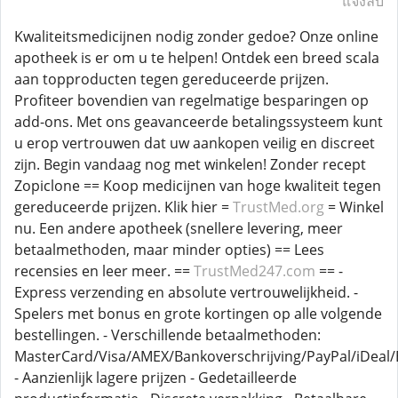
แจ้งลบ
Kwaliteitsmedicijnen nodig zonder gedoe? Onze online
apotheek is er om u te helpen! Ontdek een breed scala
aan topproducten tegen gereduceerde prijzen.
Profiteer bovendien van regelmatige besparingen op
add-ons. Met ons geavanceerde betalingssysteem kunt
u erop vertrouwen dat uw aankopen veilig en discreet
zijn. Begin vandaag nog met winkelen! Zonder recept
Zopiclone == Koop medicijnen van hoge kwaliteit tegen
gereduceerde prijzen. Klik hier =
TrustMed.org
= Winkel
nu. Een andere apotheek (snellere levering, meer
betaalmethoden, maar minder opties) == Lees
recensies en leer meer. ==
TrustMed247.com
== -
Express verzending en absolute vertrouwelijkheid. -
Spelers met bonus en grote kortingen op alle volgende
bestellingen. - Verschillende betaalmethoden:
MasterCard/Visa/AMEX/Bankoverschrijving/PayPal/iDeal/B
- Aanzienlijk lagere prijzen - Gedetailleerde