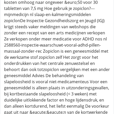
kosten omhoog naar ongeveer &euro;50 voor 30
tabletten van 7,5 mg Hoe gebruik je zopiclon?---
mijnmedicijn nl slaap-en-kalmeringsmiddelen
zopiclonDe Inspectie Gezondheidszorg en Jeugd (IGJ)
krijgt steeds vaker meldingen van webshops die
zonder een recept van een arts medicijnen verkopen
Ze verkopen onder meer medicatie voor ADHD nos nl
2588560-inspectie-waarschuwt-vooral-adhd-pillen-
massaal-zonder-rec Zopiclon is een geneesmiddel met
de werkzame stof zopiclon zelf Het zorgt voor het
onderdrukken van het centrale zenuwstelsel en
behoort dan ook totzopiclon vergelijken met een ander
geneesmiddel Advies De behandeling van
slapeloosheid is vooral niet-medicamenteus Voor een
geneesmiddel is alleen plaats in uitzonderingsgevallen,
bij kortbestaande slapeloosheid (< 3 weken) met
duidelijke uitlokkende factor en hoge lijdensdruk, en
dan alleen kortdurend, het liefst eenmalig De voorkeur
gaat uit naar &eacute;&eacute;n van de kortwerkende