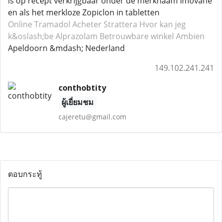
is op recept verkrijgbaar onder de merknaam Imovane
en als het merkloze Zopiclon in tabletten
Online Tramadol
Acheter Strattera
Hvor kan jeg
k&oslash;be Alprazolam
Betrouwbare winkel Ambien
Apeldoorn &mdash; Nederland
149.102.241.241
conthobtity
ผู้เยี่ยมชม
cajeretu@gmail.com
ตอบกระทู้