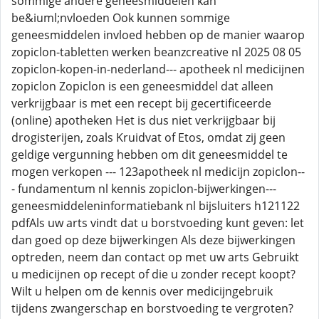
sommige andere geneesmiddelen kan
be&iuml;nvloeden Ook kunnen sommige
geneesmiddelen invloed hebben op de manier waarop
zopiclon-tabletten werken beanzcreative nl 2025 08 05
zopiclon-kopen-in-nederland--- apotheek nl medicijnen
zopiclon Zopiclon is een geneesmiddel dat alleen
verkrijgbaar is met een recept bij gecertificeerde
(online) apotheken Het is dus niet verkrijgbaar bij
drogisterijen, zoals Kruidvat of Etos, omdat zij geen
geldige vergunning hebben om dit geneesmiddel te
mogen verkopen --- 123apotheek nl medicijn zopiclon--
- fundamentum nl kennis zopiclon-bijwerkingen---
geneesmiddeleninformatiebank nl bijsluiters h121122
pdfAls uw arts vindt dat u borstvoeding kunt geven: let
dan goed op deze bijwerkingen Als deze bijwerkingen
optreden, neem dan contact op met uw arts Gebruikt
u medicijnen op recept of die u zonder recept koopt?
Wilt u helpen om de kennis over medicijngebruik
tijdens zwangerschap en borstvoeding te vergroten?