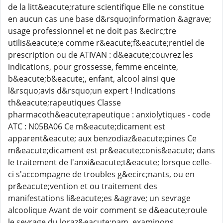
de la litt&eacute;rature scientifique Elle ne constitue
en aucun cas une base d&rsquo;information &agrave;
usage professionnel et ne doit pas &ecirc;tre
utilis&eacute;e comme r&eacute;f&eacute;rentiel de
prescription ou de ATIVAN : d&eacute;couvrez les
indications, pour grossesse, femme enceinte,
b&eacute;b&eacute;, enfant, alcool ainsi que
l&rsquo;avis d&rsquo;un expert ! Indications
th&eacute;rapeutiques Classe
pharmacoth&eacute;rapeutique : anxiolytiques - code
ATC : N05BA06 Ce m&eacute;dicament est
apparent&eacute; aux benzodiaz&eacute;pines Ce
m&eacute;dicament est pr&eacute;conis&eacute; dans
le traitement de l'anxi&eacute;t&eacute; lorsque celle-
ci s'accompagne de troubles g&ecirc;nants, ou en
pr&eacute;vention et ou traitement des
manifestations li&eacute;es &agrave; un sevrage
alcoolique Avant de voir comment se d&eacute;roule
le sevrage du loraz&eacute;pam, examinons