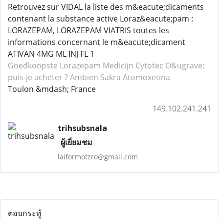
Retrouvez sur VIDAL la liste des m&eacute;dicaments
contenant la substance active Loraz&eacute;pam :
LORAZEPAM, LORAZEPAM VIATRIS toutes les
informations concernant le m&eacute;dicament
ATIVAN 4MG ML INJ FL 1
Goedkoopste Lorazepam
Medicijn Cytotec
O&ugrave;
puis-je acheter ? Ambien
Sakra Atomoxetina
Toulon &mdash; France
149.102.241.241
trihsubsnala
ผู้เยี่ยมชม
laiformotzro@gmail.com
ตอบกระทู้