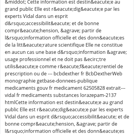
&middot; Cette information est destin&eacute;e au
grand public Elle est r&eacute;dig&eacute;e par les
experts Vidal dans un esprit
d&rsquo;accessibilit&eacute; et de bonne
compr&eacute;hension, &agrave; partir de
l&rsquo;information officielle et des donn&eacute;es
de la litt&eacute;rature scientifique Elle ne constitue
en aucun cas une base d&rsquo;information &agrave;
usage professionnel et ne doit pas &ecirc;tre
utilis&eacute;e comme r&eacute;f&eacute;rentiel de
prescription ou de --- bcbdexther fr BcbDextherWeb
monographie getbase-donnees-publique
medicaments gouv fr medicament 62505828 extrait---
vidal fr medicaments substances lorazepam-2137
htmlCette information est destin&eacute;e au grand
public Elle est r&eacute;dig&eacute;e par les experts
Vidal dans un esprit d&rsquo;accessibilit&eacute; et de
bonne compr&eacute;hension, &agrave; partir de
l&rsquo;information officielle et des donn&eacute;es