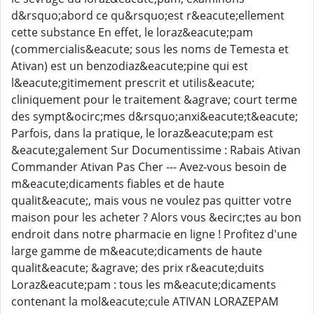
d&rsquo;abord ce qu&rsquo;est r&eacute;ellement
cette substance En effet, le loraz&eacute;pam
(commercialis&eacute; sous les noms de Temesta et
Ativan) est un benzodiaz&eacute;pine qui est
l&eacute;gitimement prescrit et utilis&eacute;
cliniquement pour le traitement &agrave; court terme
des sympt&ocirc;mes d&rsquo;anxi&eacute;t&eacute;
Parfois, dans la pratique, le loraz&eacute;pam est
&eacute;galement Sur Documentissime : Rabais Ativan
Commander Ativan Pas Cher --- Avez-vous besoin de
m&eacute;dicaments fiables et de haute
qualit&eacute;, mais vous ne voulez pas quitter votre
maison pour les acheter ? Alors vous &ecirc;tes au bon
endroit dans notre pharmacie en ligne ! Profitez d'une
large gamme de m&eacute;dicaments de haute
qualit&eacute; &agrave; des prix r&eacute;duits
Loraz&eacute;pam : tous les m&eacute;dicaments
contenant la mol&eacute;cule ATIVAN LORAZEPAM