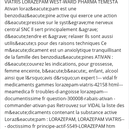
VIATRIS LORAZEPAM WEST-WARD PHARMA TEMESTA
Ativan loraz&eacute;pam est une
benzodiaz&eacute;pine active qui exerce une action
d&eacute;pressive sur le syst&egrave;me nerveux
central SNC Il sert principalement &agrave;
d&eacute;tendre et &agrave; relaxer Ils sont aussi
utilis&eacute;s pour des raisons techniques Ce
m&eacute;dicament est un anxiolytique tranquillisant
de la famille des benzodiaz&eacute;pines ATIVAN :
d&eacute;couvrez les indications, pour grossesse,
femme enceinte, b&eacute;b&eacute;, enfant, alcool
ainsi que l&rsquo;avis d&rsquo;un expert !--- vidal fr
medicaments gammes lorazepam-viatris-42158 html---
meamedica fr troubles-d-angoisse lorazepam---
documentissime fr question-300008-rabais-ativan -
commander-ativan-pas Retrouvez sur VIDAL la liste des
m&eacute;dicaments contenant la substance active
Loraz&eacute;pam : LORAZEPAM, LORAZEPAM VIATRIS--
- doctissimo fr principe-actif-5549-LORAZEPAM htm