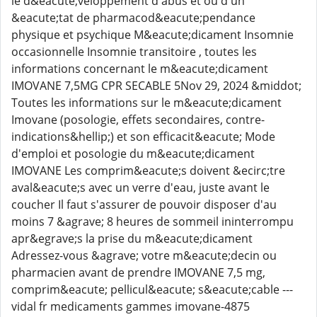
le d&eacute;veloppement d'abus et ou d'un
&eacute;tat de pharmacod&eacute;pendance
physique et psychique M&eacute;dicament Insomnie
occasionnelle Insomnie transitoire , toutes les
informations concernant le m&eacute;dicament
IMOVANE 7,5MG CPR SECABLE 5Nov 29, 2024 &middot;
Toutes les informations sur le m&eacute;dicament
Imovane (posologie, effets secondaires, contre-
indications&hellip;) et son efficacit&eacute; Mode
d'emploi et posologie du m&eacute;dicament
IMOVANE Les comprim&eacute;s doivent &ecirc;tre
aval&eacute;s avec un verre d'eau, juste avant le
coucher Il faut s'assurer de pouvoir disposer d'au
moins 7 &agrave; 8 heures de sommeil ininterrompu
apr&egrave;s la prise du m&eacute;dicament
Adressez-vous &agrave; votre m&eacute;decin ou
pharmacien avant de prendre IMOVANE 7,5 mg,
comprim&eacute; pellicul&eacute; s&eacute;cable ---
vidal fr medicaments gammes imovane-4875