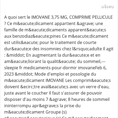
แจ้งลบ
A quoi sert le IMOVANE 3,75 MG, COMPRIME PELLICULE
? Ce m&eacute;dicament appartient &agrave; une
famille de m&eacute;dicaments apparent&eacute;s
aux benzodiaz&eacute;pines Ce m&eacute;dicament
est utilis&eacute; pour le traitement de courte
dur&eacute;e des insomnies chez l&rsquo;adulte Il agit
: &middot; En augmentant la dur&eacute;e et en
am&eacute;liorant la qualit&eacute; du sommeil,---
sleepie fr medicaments-pour-dormir imovaneFeb 6,
2023 &middot; Mode d'emploi et posologie du
m&eacute;dicament IMOVANE Les comprim&eacute;s
doivent &ecirc;tre aval&eacute;s avec un verre d'eau,
juste avant le coucher Il faut s'assurer de pouvoir
disposer d'au moins 7 &agrave; 8 heures de sommeil
ininterrompu apr&egrave;s la prise du
m&eacute;dicament Groupe (s)