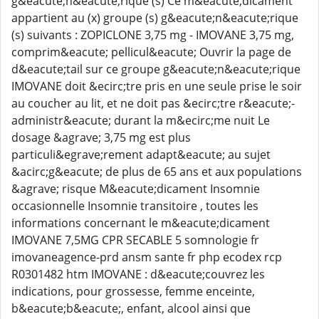
g&eacute;n&eacute;rique (s) Ce m&eacute;dicament
appartient au (x) groupe (s) g&eacute;n&eacute;rique
(s) suivants : ZOPICLONE 3,75 mg - IMOVANE 3,75 mg,
comprim&eacute; pellicul&eacute; Ouvrir la page de
d&eacute;tail sur ce groupe g&eacute;n&eacute;rique
IMOVANE doit &ecirc;tre pris en une seule prise le soir
au coucher au lit, et ne doit pas &ecirc;tre r&eacute;-
administr&eacute; durant la m&ecirc;me nuit Le
dosage &agrave; 3,75 mg est plus
particuli&egrave;rement adapt&eacute; au sujet
&acirc;g&eacute; de plus de 65 ans et aux populations
&agrave; risque M&eacute;dicament Insomnie
occasionnelle Insomnie transitoire , toutes les
informations concernant le m&eacute;dicament
IMOVANE 7,5MG CPR SECABLE 5 somnologie fr
imovaneagence-prd ansm sante fr php ecodex rcp
R0301482 htm IMOVANE : d&eacute;couvrez les
indications, pour grossesse, femme enceinte,
b&eacute;b&eacute;, enfant, alcool ainsi que