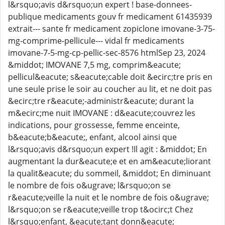
l&rsquo;avis d&rsquo;un expert ! base-donnees-
publique medicaments gouv fr medicament 61435939
extrait--- sante fr medicament zopiclone imovane-3-75-
mg-comprime-pellicule--- vidal fr medicaments
imovane-7-5-mg-cp-pellic-sec-8576 htmlSep 23, 2024
&middot; IMOVANE 7,5 mg, comprim&eacute;
pellicul&eacute; s&eacute;cable doit &ecirc;tre pris en
une seule prise le soir au coucher au lit, et ne doit pas
&ecirc;tre r&eacute;-administr&eacute; durant la
m&ecirc;me nuit IMOVANE : d&eacute;couvrez les
indications, pour grossesse, femme enceinte,
b&eacute;b&eacute;, enfant, alcool ainsi que
l&rsquo;avis d&rsquo;un expert !Il agit : &middot; En
augmentant la dur&eacute;e et en am&eacute;liorant
la qualit&eacute; du sommeil, &middot; En diminuant
le nombre de fois o&ugrave; l&rsquo;on se
r&eacute;veille la nuit et le nombre de fois o&ugrave;
l&rsquo;on se r&eacute;veille trop t&ocirc;t Chez
l&rsquo;enfant, &eacute;tant donn&eacute;