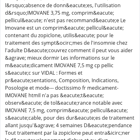
l&rsquo;absence de donn&eacute;es, l'utilisation
d&rsquo;IMOVANE 3,75 mg, comprim&eacute;
pellicul&eacute; n'est pas recommand&eacute;e Le
Imovane est un comprim&eacute; pellicul&eacute;
contenant du zopiclone, utilis&eacute; pour le
traitement des sympt&ocirc;mes de l'insomnie chez
l'adulte D&eacute;couvrez comment il peut vous aider
&agrave; mieux dormir Les informations sur le
m&eacute;dicament IMOVANE 7,5 mg cp pellic
s&eacute;c sur VIDAL : Formes et
pr&eacute;sentations, Composition, Indications,
Posologie et mode--- doctissimo fr medicament-
IMOVANE htmIl n'a pas &eacute;t&eacute;
observ&eacute; de tol&eacute;rance notable avec
IMOVANE 7,5 mg, comprim&eacute; pellicul&eacute;
s&eacute;cable, pour des dur&eacute;es de traitement
allant jusqu'&agrave; 4 semaines D&eacute;pendance
Tout traitement par la zopiclone peut entra&icirc;ner