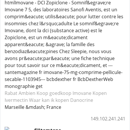
htmlImovane - DCI Zopiclone - Somnif&egrave;re
Imovane 7 5, des laboratoires Sanofi Aventis, est un
comprim&eacute; utilis&eacute; pour lutter contre les
insomnies chez l&rsquo;adulte Le somnif&egrave;re
Imovane, dont la dci (substance active) est le
Zopiclone, est un m&eacute;dicament
apparent&eacute; &agrave; la famille des
benzodiaz&eacute;pines Chez Sleepie, nous vous
avons pr&eacute;par&eacute; une fiche technique
pour tout savoir sur ce m&eacute;dicament, et ---
santemagazine fr imovane-75-mg-comprime-pellicule-
secable-1103945--- bcbdexther fr BcbDextherWeb
monographie get
Rabat Ambien
Koop goedkoop Imovane
Kopen
Ivermectin
Waar kan ik kopen Danocrine
Marseille &mdash; France
149.102.241.241