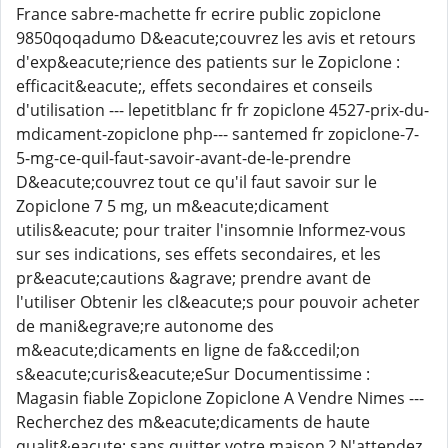
France sabre-machette fr ecrire public zopiclone
9850qoqadumo D&eacute;couvrez les avis et retours
d'exp&eacute;rience des patients sur le Zopiclone :
efficacit&eacute;, effets secondaires et conseils
d'utilisation --- lepetitblanc fr fr zopiclone 4527-prix-du-
mdicament-zopiclone php--- santemed fr zopiclone-7-
5-mg-ce-quil-faut-savoir-avant-de-le-prendre
D&eacute;couvrez tout ce qu'il faut savoir sur le
Zopiclone 7 5 mg, un m&eacute;dicament
utilis&eacute; pour traiter l'insomnie Informez-vous
sur ses indications, ses effets secondaires, et les
pr&eacute;cautions &agrave; prendre avant de
l'utiliser Obtenir les cl&eacute;s pour pouvoir acheter
de mani&egrave;re autonome des
m&eacute;dicaments en ligne de fa&ccedil;on
s&eacute;curis&eacute;eSur Documentissime :
Magasin fiable Zopiclone Zopiclone A Vendre Nimes ---
Recherchez des m&eacute;dicaments de haute
qualit&eacute; sans quitter votre maison ? N'attendez