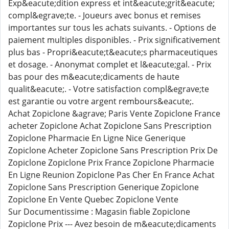
Exp&eacute;dition express et int&eacute;grit&eacute;
compl&egrave;te. - Joueurs avec bonus et remises
importantes sur tous les achats suivants. - Options de
paiement multiples disponibles. - Prix significativement
plus bas - Propri&eacute;t&eacute;s pharmaceutiques
et dosage. - Anonymat complet et l&eacute;gal. - Prix
bas pour des m&eacute;dicaments de haute
qualit&eacute;. - Votre satisfaction compl&egrave;te
est garantie ou votre argent rembours&eacute;.
Achat Zopiclone &agrave; Paris Vente Zopiclone France
acheter Zopiclone Achat Zopiclone Sans Prescription
Zopiclone Pharmacie En Ligne Nice Generique
Zopiclone Acheter Zopiclone Sans Prescription Prix De
Zopiclone Zopiclone Prix France Zopiclone Pharmacie
En Ligne Reunion Zopiclone Pas Cher En France Achat
Zopiclone Sans Prescription Generique Zopiclone
Zopiclone En Vente Quebec Zopiclone Vente
Sur Documentissime : Magasin fiable Zopiclone
Zopiclone Prix --- Avez besoin de m&eacute;dicaments