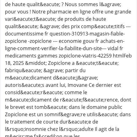
de haute qualit&eacute; ? Nous sommes l&agrave;
pour vous ! Notre pharmacie en ligne offre une grande
vari&eacute;t&eacute; de produits de haute
qualit&eacute; &agrave; des prix comp&eacute;titifs ---
documentissime fr question-310913-magasin-fiable-
zopiclone -zopiclone --- economie gouv fr achats-en-
ligne-comment-verifier-la-fiabilite-dun-site--- vidal fr
medicaments gammes zopiclone-viatris-42259 htmlFeb
18, 2025 &middot; Zopiclone a &eacute;t&eacute;
fabriqu&eacute; &agrave; partir du
m&eacute;dicament d&eacute;j&agrave;
autoris&eacute;s avant lui, Imovane Ce dernier est
consid&eacute;r&eacute; comme le
m&eacute;dicament de r&eacute;f&eacute;rence, dont
le brevet est tomb&eacute; dans le domaine public
Zopiclone est un somnif&egrave;re utilis&eacute; dans
le traitement de courte dur&eacute;e de
l&rsquo;insomnie chez l&rsquo;adulte Il agit de la
m&ecirc;me fa&ccedil;on que les