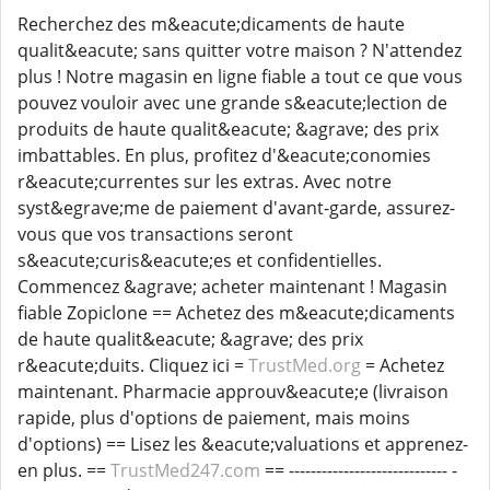
Recherchez des m&eacute;dicaments de haute
qualit&eacute; sans quitter votre maison ? N'attendez
plus ! Notre magasin en ligne fiable a tout ce que vous
pouvez vouloir avec une grande s&eacute;lection de
produits de haute qualit&eacute; &agrave; des prix
imbattables. En plus, profitez d'&eacute;conomies
r&eacute;currentes sur les extras. Avec notre
syst&egrave;me de paiement d'avant-garde, assurez-
vous que vos transactions seront
s&eacute;curis&eacute;es et confidentielles.
Commencez &agrave; acheter maintenant ! Magasin
fiable Zopiclone == Achetez des m&eacute;dicaments
de haute qualit&eacute; &agrave; des prix
r&eacute;duits. Cliquez ici =
TrustMed.org
= Achetez
maintenant. Pharmacie approuv&eacute;e (livraison
rapide, plus d'options de paiement, mais moins
d'options) == Lisez les &eacute;valuations et apprenez-
en plus. ==
TrustMed247.com
== ----------------------------- -