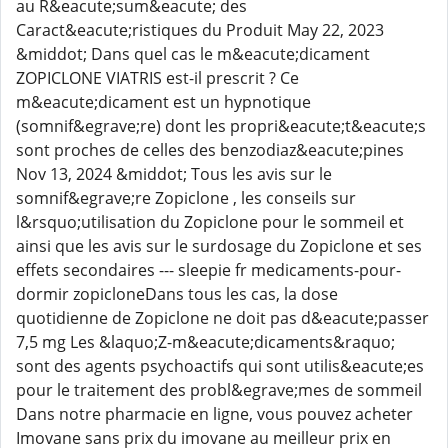
au R&eacute;sum&eacute; des
Caract&eacute;ristiques du Produit May 22, 2023
&middot; Dans quel cas le m&eacute;dicament
ZOPICLONE VIATRIS est-il prescrit ? Ce
m&eacute;dicament est un hypnotique
(somnif&egrave;re) dont les propri&eacute;t&eacute;s
sont proches de celles des benzodiaz&eacute;pines
Nov 13, 2024 &middot; Tous les avis sur le
somnif&egrave;re Zopiclone , les conseils sur
l&rsquo;utilisation du Zopiclone pour le sommeil et
ainsi que les avis sur le surdosage du Zopiclone et ses
effets secondaires --- sleepie fr medicaments-pour-
dormir zopicloneDans tous les cas, la dose
quotidienne de Zopiclone ne doit pas d&eacute;passer
7,5 mg Les &laquo;Z-m&eacute;dicaments&raquo;
sont des agents psychoactifs qui sont utilis&eacute;es
pour le traitement des probl&egrave;mes de sommeil
Dans notre pharmacie en ligne, vous pouvez acheter
Imovane sans prix du imovane au meilleur prix en