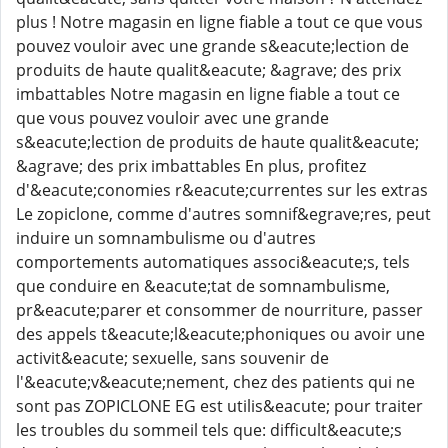
plus ! Notre magasin en ligne fiable a tout ce que vous
pouvez vouloir avec une grande s&eacute;lection de
produits de haute qualit&eacute; &agrave; des prix
imbattables Notre magasin en ligne fiable a tout ce
que vous pouvez vouloir avec une grande
s&eacute;lection de produits de haute qualit&eacute;
&agrave; des prix imbattables En plus, profitez
d'&eacute;conomies r&eacute;currentes sur les extras
Le zopiclone, comme d'autres somnif&egrave;res, peut
induire un somnambulisme ou d'autres
comportements automatiques associ&eacute;s, tels
que conduire en &eacute;tat de somnambulisme,
pr&eacute;parer et consommer de nourriture, passer
des appels t&eacute;l&eacute;phoniques ou avoir une
activit&eacute; sexuelle, sans souvenir de
l'&eacute;v&eacute;nement, chez des patients qui ne
sont pas ZOPICLONE EG est utilis&eacute; pour traiter
les troubles du sommeil tels que: difficult&eacute;s