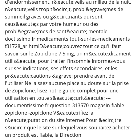
d'endormissement, r&eacute;veils au milieu de la nuit,
r&eacute;veils trop t&ocirc;t, probl&egrave;mes de
sommeil graves ou g&ecirc;nants qui sont
caus&eacute;s par votre humeur ou des
probl&egrave;mes de sant&eacute; mentale ---
doctissimo fr medicaments tout-sur-les-medicaments
f31728_ar htmlD&eacute;couvrez tout ce qu'il faut
savoir sur le Zopiclone 7 5 mg, un m&eacute;dicament
utilis&eacute; pour traiter l'insomnie Informez-vous
sur ses indications, ses effets secondaires, et les
pr&eacute;cautions &agrave; prendre avant de
l'utiliser Ne laissez aucune place au doute sur la prise
de Zopiclone, lisez notre guide complet pour une
utilisation en toute s&eacute;curit&eacute; ---
documentissime fr question-313570-magasin-fiable-
zopiclone -zopiclone V&eacute;rifiez la
r&eacute;putation du site Internet Pour &ecirc;tre
s&ucirc;r que le site sur lequel vous souhaitez acheter
un produit est fiable, la Direction