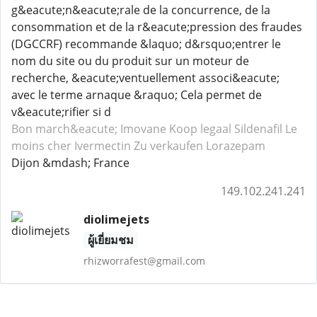
g&eacute;n&eacute;rale de la concurrence, de la
consommation et de la r&eacute;pression des fraudes
(DGCCRF) recommande &laquo; d&rsquo;entrer le
nom du site ou du produit sur un moteur de
recherche, &eacute;ventuellement associ&eacute;
avec le terme arnaque &raquo; Cela permet de
v&eacute;rifier si d
Bon march&eacute; Imovane
Koop legaal Sildenafil
Le
moins cher Ivermectin
Zu verkaufen Lorazepam
Dijon &mdash; France
149.102.241.241
diolimejets
ผู้เยี่ยมชม
rhizworrafest@gmail.com