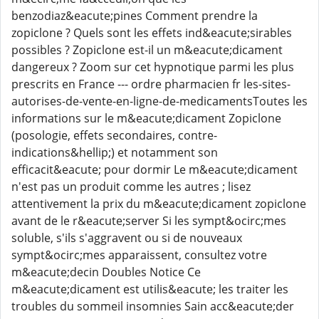
benzodiaz&eacute;pines Comment prendre la
zopiclone ? Quels sont les effets ind&eacute;sirables
possibles ? Zopiclone est-il un m&eacute;dicament
dangereux ? Zoom sur cet hypnotique parmi les plus
prescrits en France --- ordre pharmacien fr les-sites-
autorises-de-vente-en-ligne-de-medicamentsToutes les
informations sur le m&eacute;dicament Zopiclone
(posologie, effets secondaires, contre-
indications&hellip;) et notamment son
efficacit&eacute; pour dormir Le m&eacute;dicament
n'est pas un produit comme les autres ; lisez
attentivement la prix du m&eacute;dicament zopiclone
avant de le r&eacute;server Si les sympt&ocirc;mes
soluble, s'ils s'aggravent ou si de nouveaux
sympt&ocirc;mes apparaissent, consultez votre
m&eacute;decin Doubles Notice Ce
m&eacute;dicament est utilis&eacute; les traiter les
troubles du sommeil insomnies Sain acc&eacute;der