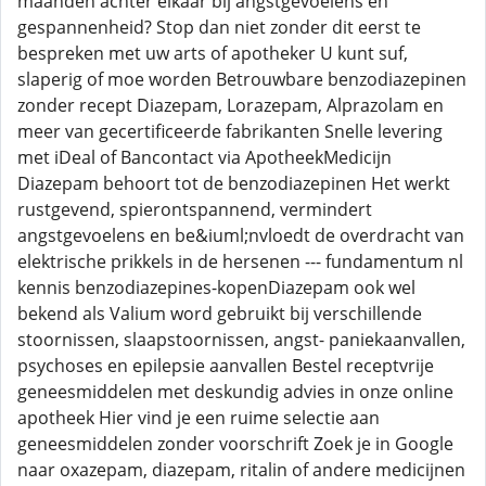
maanden achter elkaar bij angstgevoelens en
gespannenheid? Stop dan niet zonder dit eerst te
bespreken met uw arts of apotheker U kunt suf,
slaperig of moe worden Betrouwbare benzodiazepinen
zonder recept Diazepam, Lorazepam, Alprazolam en
meer van gecertificeerde fabrikanten Snelle levering
met iDeal of Bancontact via ApotheekMedicijn
Diazepam behoort tot de benzodiazepinen Het werkt
rustgevend, spierontspannend, vermindert
angstgevoelens en be&iuml;nvloedt de overdracht van
elektrische prikkels in de hersenen --- fundamentum nl
kennis benzodiazepines-kopenDiazepam ook wel
bekend als Valium word gebruikt bij verschillende
stoornissen, slaapstoornissen, angst- paniekaanvallen,
psychoses en epilepsie aanvallen Bestel receptvrije
geneesmiddelen met deskundig advies in onze online
apotheek Hier vind je een ruime selectie aan
geneesmiddelen zonder voorschrift Zoek je in Google
naar oxazepam, diazepam, ritalin of andere medicijnen