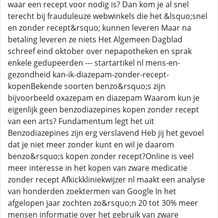
waar een recept voor nodig is? Dan kom je al snel
terecht bij frauduleuze webwinkels die het &lsquo;snel
en zonder recept&rsquo; kunnen leveren Maar na
betaling leveren ze niets Het Algemeen Dagblad
schreef eind oktober over nepapotheken en sprak
enkele gedupeerden --- startartikel nl mens-en-
gezondheid kan-ik-diazepam-zonder-recept-
kopenBekende soorten benzo&rsquo;s zijn
bijvoorbeeld oxazepam en diazepam Waarom kun je
eigenlijk geen benzodiazepines kopen zonder recept
van een arts? Fundamentum legt het uit
Benzodiazepines zijn erg verslavend Heb jij het gevoel
dat je niet meer zonder kunt en wil je daarom
benzo&rsquo;s kopen zonder recept?Online is veel
meer interesse in het kopen van zware medicatie
zonder recept Afkickkliniekwijzer nl maakt een analyse
van honderden zoektermen van Google In het
afgelopen jaar zochten zo&rsquo;n 20 tot 30% meer
mensen informatie over het gebruik van zware