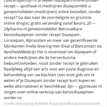
cafetariajasmijn nl artikelen diazepam-online-zonder-
recept--- apotheek nl medicijnen diazepamWilt u
geneesmiddelen (medicijnen) online bestellen, zonder
recept? Ga dan naar de voordeligste en grootste
online drogist: gratis verzending vanaf &euro; 20 ---
24pharma nl geneesmiddelen Betrouwbare
benzodiazepinen zonder recept Diazepam ,
Lorazepam, Alprazolam en meer van gecertificeerde
fabrikanten Snelle levering met iDeal of Bancontact via
ApotheekMedicijn Het is essentieel om diazepam of
andere medicijnen die de hersenfunctie
be&iuml;nvloeden, nooit zonder recept te gebruiken
Raadpleeg altijd een arts voor een juiste diagnose en
behandeling van uw klachten Lees onze gids om te
weten of je Diazepam zonder recept kunt kopen en
welke alternatieven er beschikbaar zijn --- ggznieuws nl
zorgen-over-online-verkoop-van-benzodiazepinen-
zonder-re
Snelle bezorging Ambien
Koop goedkoop Anastrozole