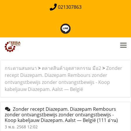
021307863
กระดานสนทนา
>
ตลาดสินค้าอุตสาหกรรม มือ2
>
Zonder
recept Diazepam. Diazepam Rembours zonder
ontvangstbewijs zonder ontvangstbewijs - Koop
kabeljauw Diazepam. Aalst — België
Zonder recept Diazepam. Diazepam Rembours
zonder ontvangstbewijs zonder ontvangstbewijs -
Koop kabeljauw Diazepam. Aalst — België
(111 อ่าน)
3 พ.ย. 2568 12:02