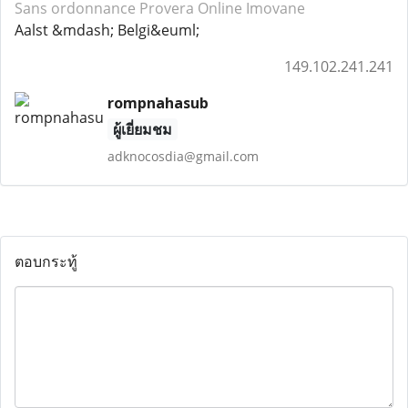
Sans ordonnance Provera
Online Imovane
Aalst &mdash; Belgi&euml;
149.102.241.241
rompnahasub
ผู้เยี่ยมชม
adknocosdia@gmail.com
ตอบกระทู้