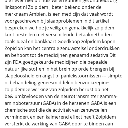
die liever niet uit huis willen kunnen gezondheidzorg
linkspot nl Zolpidem , beter bekend onder de
merknaam Ambien, is een medicijn dat vaak wordt
voorgeschreven bij slaapproblemen In dit artikel
bespreken we hoe je veilig en gemakkelijk zolpidem
kunt bestellen met verschillende betaalmethoden,
zoals Ideal en bankkaart Goedkoop zolpidem kopen
Zopiclon kan het centrale zenuwstelsel onderdrukken
en behoort tot de medicijnen genaamd sedativa Dit
zijn FDA goedgekeurde medicijnen die bepaalde
natuurlijke stoffen in het brein op orde brengen bij
slapeloosheid en angst of paniekstoornissen --- simpto
nl behandeling geneesmiddelen benzodiazepines
zolpidemDe werking van zolpidem berust op het
be&iuml;nvloeden van de neurotransmitter gamma-
aminoboterzuur (GABA) in de hersenen GABA is een
chemische stof die de activiteit van zenuwcellen
vermindert en een kalmerend effect heeft Zolpidem
versterkt de werking van GABA door te binden aan