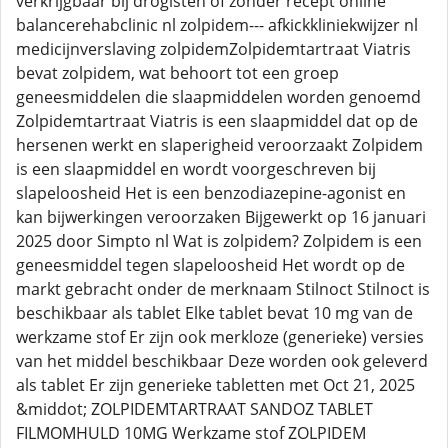
verkrijgbaar bij drogisten of zonder recept online
balancerehabclinic nl zolpidem--- afkickkliniekwijzer nl
medicijnverslaving zolpidemZolpidemtartraat Viatris
bevat zolpidem, wat behoort tot een groep
geneesmiddelen die slaapmiddelen worden genoemd
Zolpidemtartraat Viatris is een slaapmiddel dat op de
hersenen werkt en slaperigheid veroorzaakt Zolpidem
is een slaapmiddel en wordt voorgeschreven bij
slapeloosheid Het is een benzodiazepine-agonist en
kan bijwerkingen veroorzaken Bijgewerkt op 16 januari
2025 door Simpto nl Wat is zolpidem? Zolpidem is een
geneesmiddel tegen slapeloosheid Het wordt op de
markt gebracht onder de merknaam Stilnoct Stilnoct is
beschikbaar als tablet Elke tablet bevat 10 mg van de
werkzame stof Er zijn ook merkloze (generieke) versies
van het middel beschikbaar Deze worden ook geleverd
als tablet Er zijn generieke tabletten met Oct 21, 2025
&middot; ZOLPIDEMTARTRAAT SANDOZ TABLET
FILMOMHULD 10MG Werkzame stof ZOLPIDEM