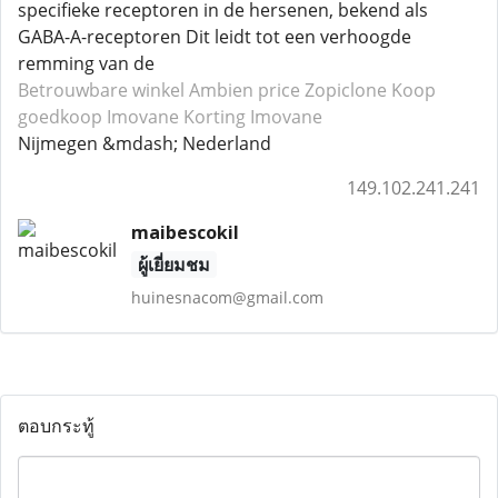
specifieke receptoren in de hersenen, bekend als
GABA-A-receptoren Dit leidt tot een verhoogde
remming van de
Betrouwbare winkel Ambien
price Zopiclone
Koop
goedkoop Imovane
Korting Imovane
Nijmegen &mdash; Nederland
149.102.241.241
maibescokil
ผู้เยี่ยมชม
huinesnacom@gmail.com
ตอบกระทู้