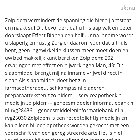
แจ้งลบ
Zolpidem vermindert de spanning die hierbij ontstaat
en maakt suf Dit bevordert dat u in slaap valt en beter
doorslaapt Effect Binnen een halfuur na inname wordt
u slaperig en rustig Zorg er daarom voor dat u thuis
bent, geen ingewikkelde klussen meer moet doen en
uw bed makkelijk kunt bereiken Zolpidem: 202
ervaringen met effect en bijwerkingen Man, 43: Dit
slaapmiddel brengt mij na inname vrijwel direct in
slaap Als slaapmiddel doet het zijn ---
farmacotherapeutischkompas nl bladeren
preparaatteksten z zolpidem--- serviceapotheek nl
medicijn zolpidem--- geneesmiddeleninformatiebank nl
nl rvg28486--- geneesmiddeleninformatiebank nl nl
rvg25030 Zolpidem is een receptplichtig medicijn en
kan alleen bij een apotheek worden gekocht met een
voorschrift van een geregistreerde arts Het is niet