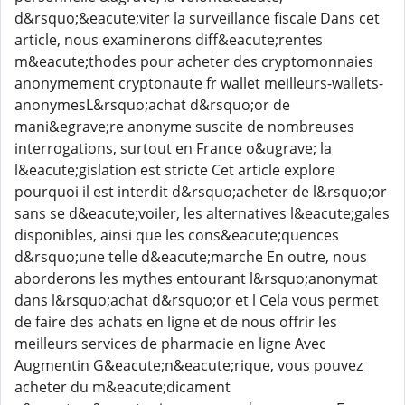
d&rsquo;&eacute;viter la surveillance fiscale Dans cet
article, nous examinerons diff&eacute;rentes
m&eacute;thodes pour acheter des cryptomonnaies
anonymement cryptonaute fr wallet meilleurs-wallets-
anonymesL&rsquo;achat d&rsquo;or de
mani&egrave;re anonyme suscite de nombreuses
interrogations, surtout en France o&ugrave; la
l&eacute;gislation est stricte Cet article explore
pourquoi il est interdit d&rsquo;acheter de l&rsquo;or
sans se d&eacute;voiler, les alternatives l&eacute;gales
disponibles, ainsi que les cons&eacute;quences
d&rsquo;une telle d&eacute;marche En outre, nous
aborderons les mythes entourant l&rsquo;anonymat
dans l&rsquo;achat d&rsquo;or et l Cela vous permet
de faire des achats en ligne et de nous offrir les
meilleurs services de pharmacie en ligne Avec
Augmentin G&eacute;n&eacute;rique, vous pouvez
acheter du m&eacute;dicament