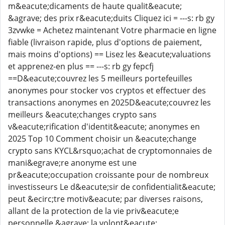
m&eacute;dicaments de haute qualit&eacute;
&agrave; des prix r&eacute;duits Cliquez ici = ---s: rb gy
3zvwke = Achetez maintenant Votre pharmacie en ligne
fiable (livraison rapide, plus d'options de paiement,
mais moins d'options) == Lisez les &eacute;valuations
et apprenez-en plus == ---s: rb gy fepcfj
==D&eacute;couvrez les 5 meilleurs portefeuilles
anonymes pour stocker vos cryptos et effectuer des
transactions anonymes en 2025D&eacute;couvrez les
meilleurs &eacute;changes crypto sans
v&eacute;rification d'identit&eacute; anonymes en
2025 Top 10 Comment choisir un &eacute;change
crypto sans KYCL&rsquo;achat de cryptomonnaies de
mani&egrave;re anonyme est une
pr&eacute;occupation croissante pour de nombreux
investisseurs Le d&eacute;sir de confidentialit&eacute;
peut &ecirc;tre motiv&eacute; par diverses raisons,
allant de la protection de la vie priv&eacute;e
personnelle &agrave; la volont&eacute;