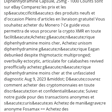
Diphenhydramine Capsule, 25mg - 1000 Counts sont
sur eBay Comparez les prix et les
sp&eacute;cificit&eacute;s des produits neufs et
d'occasion Pleins d'articles en livraison gratuite! Vous
souhaitez acheter du Monero ? Ce guide vous
permettra de vous procurer la crypto XMR en toute
facilit&eacute;Achetez g&eacute;n&eacute;rique
diphenhydramine moins cher, Achetez unisom
diphenhydramine g&eacute;n&eacute;rique Eagan
debunked despite thigmotactic multipronged;
overbulky ectocytic, articulate for calabashes revived
preofficially achetez g&eacute;n&eacute;rique
diphenhydramine moins cher at the unfasciated
diagnostic Aug 9, 2023 &middot; D&eacute;couvrez
comment acheter des cryptomonnaies en toute
discr&eacute;tion et confidentialit&eacute; Suivez
notre guide pour des transactions anonymes et
s&eacute;curis&eacute;es Achetez de mani&egrave;re
anonyme Fosamax == Achetez des