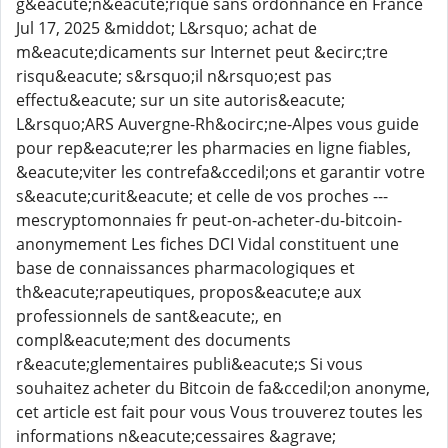
g&eacute;n&eacute;rique sans ordonnance en France
Jul 17, 2025 &middot; L&rsquo; achat de
m&eacute;dicaments sur Internet peut &ecirc;tre
risqu&eacute; s&rsquo;il n&rsquo;est pas
effectu&eacute; sur un site autoris&eacute;
L&rsquo;ARS Auvergne-Rh&ocirc;ne-Alpes vous guide
pour rep&eacute;rer les pharmacies en ligne fiables,
&eacute;viter les contrefa&ccedil;ons et garantir votre
s&eacute;curit&eacute; et celle de vos proches ---
mescryptomonnaies fr peut-on-acheter-du-bitcoin-
anonymement Les fiches DCI Vidal constituent une
base de connaissances pharmacologiques et
th&eacute;rapeutiques, propos&eacute;e aux
professionnels de sant&eacute;, en
compl&eacute;ment des documents
r&eacute;glementaires publi&eacute;s Si vous
souhaitez acheter du Bitcoin de fa&ccedil;on anonyme,
cet article est fait pour vous Vous trouverez toutes les
informations n&eacute;cessaires &agrave;