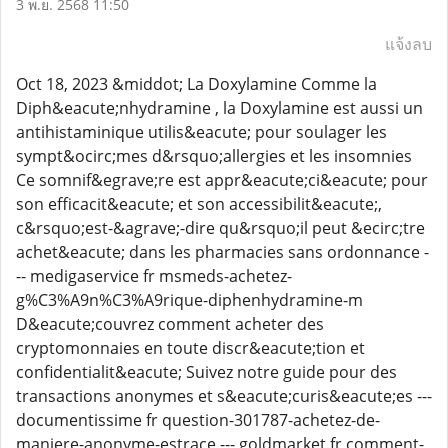
3 พ.ย. 2568 11:50
แจ้งลบ
Oct 18, 2023 &middot; La Doxylamine Comme la
Diph&eacute;nhydramine , la Doxylamine est aussi un
antihistaminique utilis&eacute; pour soulager les
sympt&ocirc;mes d&rsquo;allergies et les insomnies
Ce somnif&egrave;re est appr&eacute;ci&eacute; pour
son efficacit&eacute; et son accessibilit&eacute;,
c&rsquo;est-&agrave;-dire qu&rsquo;il peut &ecirc;tre
achet&eacute; dans les pharmacies sans ordonnance -
-- medigaservice fr msmeds-achetez-
g%C3%A9n%C3%A9rique-diphenhydramine-m
D&eacute;couvrez comment acheter des
cryptomonnaies en toute discr&eacute;tion et
confidentialit&eacute; Suivez notre guide pour des
transactions anonymes et s&eacute;curis&eacute;es ---
documentissime fr question-301787-achetez-de-
maniere-anonyme-estrace --- goldmarket fr comment-