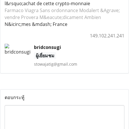
l&rsquo;achat de cette crypto-monnaie
Farmaco Viagra
Sans ordonnance Modalert
&Agrave;
vendre Provera
M&eacute;dicament Ambien
N&icirc;mes &mdash; France
149.102.241.241
bridconsugi
ผู้เยี่ยมชม
stowajatig@gmail.com
ตอบกระทู้