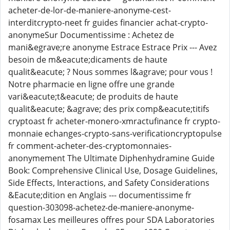
acheter-de-lor-de-maniere-anonyme-cest-
interditcrypto-neet fr guides financier achat-crypto-
anonymeSur Documentissime : Achetez de
mani&egrave;re anonyme Estrace Estrace Prix --- Avez
besoin de m&eacute;dicaments de haute
qualit&eacute; ? Nous sommes l&agrave; pour vous !
Notre pharmacie en ligne offre une grande
vari&eacute;t&eacute; de produits de haute
qualit&eacute; &agrave; des prix comp&eacute;titifs
cryptoast fr acheter-monero-xmractufinance fr crypto-
monnaie echanges-crypto-sans-verificationcryptopulse
fr comment-acheter-des-cryptomonnaies-
anonymement The Ultimate Diphenhydramine Guide
Book: Comprehensive Clinical Use, Dosage Guidelines,
Side Effects, Interactions, and Safety Considerations
&Eacute;dition en Anglais --- documentissime fr
question-303098-achetez-de-maniere-anonyme-
fosamax Les meilleures offres pour SDA Laboratories