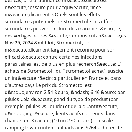
des cas, une ordonnance m&eacute;dicale est
n&eacute;cessaire pour acqu&eacute;rir ce
m&eacute;dicament 3 Quels sont les effets
secondaires potentiels de Stromectol ? Les effets
secondaires peuvent inclure des maux de t&ecirc;te,
des vertiges, et des &eacute;ruptions cutan&eacute;es
Nov 29, 2024 &middot; Stromectol , un
m&eacute;dicament largement reconnu pour son
efficacit&eacute; contre certaines infections
parasitaires, est de plus en plus recherch&eacute; L'
achats de Stromectol , ou " stromectol achat", suscite
un int&eacute;r&ecirc;t particulier en France et dans
d'autres pays Le prix du Stromectol est
d&rsquo;environ 2 54 &euro; &ndash; 6 46 &euro; par
pilules Cela d&eacute;pend du type de produit (par
exemple, pilules vs liquide) et de la quantit&eacute;
d&rsquo;ingr&eacute;dients actifs contenus dans
chaque unit&eacute; (10 ou 270 pilules) --- escale-
camping fr wp-content uploads aios 9264-acheter-de-