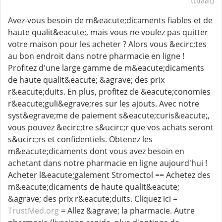
แจ้งลบ
Avez-vous besoin de m&eacute;dicaments fiables et de
haute qualit&eacute;, mais vous ne voulez pas quitter
votre maison pour les acheter ? Alors vous &ecirc;tes
au bon endroit dans notre pharmacie en ligne !
Profitez d'une large gamme de m&eacute;dicaments
de haute qualit&eacute; &agrave; des prix
r&eacute;duits. En plus, profitez de &eacute;conomies
r&eacute;guli&egrave;res sur les ajouts. Avec notre
syst&egrave;me de paiement s&eacute;curis&eacute;,
vous pouvez &ecirc;tre s&ucirc;r que vos achats seront
s&ucirc;rs et confidentiels. Obtenez les
m&eacute;dicaments dont vous avez besoin en
achetant dans notre pharmacie en ligne aujourd'hui !
Acheter l&eacute;galement Stromectol == Achetez des
m&eacute;dicaments de haute qualit&eacute;
&agrave; des prix r&eacute;duits. Cliquez ici =
TrustMed.org
= Allez &agrave; la pharmacie. Autre