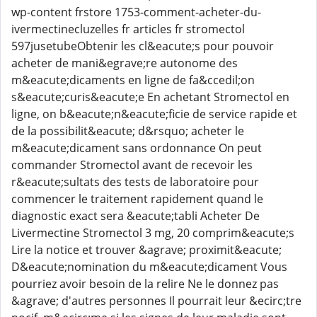
wp-content frstore 1753-comment-acheter-du-
ivermectinecluzelles fr articles fr stromectol
597jusetubeObtenir les cl&eacute;s pour pouvoir
acheter de mani&egrave;re autonome des
m&eacute;dicaments en ligne de fa&ccedil;on
s&eacute;curis&eacute;e En achetant Stromectol en
ligne, on b&eacute;n&eacute;ficie de service rapide et
de la possibilit&eacute; d&rsquo; acheter le
m&eacute;dicament sans ordonnance On peut
commander Stromectol avant de recevoir les
r&eacute;sultats des tests de laboratoire pour
commencer le traitement rapidement quand le
diagnostic exact sera &eacute;tabli Acheter De
Livermectine Stromectol 3 mg, 20 comprim&eacute;s
Lire la notice et trouver &agrave; proximit&eacute;
D&eacute;nomination du m&eacute;dicament Vous
pourriez avoir besoin de la relire Ne le donnez pas
&agrave; d'autres personnes Il pourrait leur &ecirc;tre