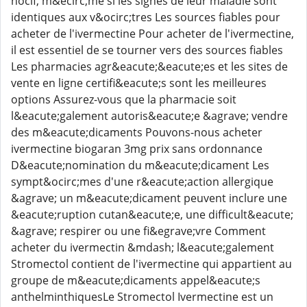
nocif, m&ecirc;me si les signes de leur maladie sont
identiques aux v&ocirc;tres Les sources fiables pour
acheter de l'ivermectine Pour acheter de l'ivermectine,
il est essentiel de se tourner vers des sources fiables
Les pharmacies agr&eacute;&eacute;es et les sites de
vente en ligne certifi&eacute;s sont les meilleures
options Assurez-vous que la pharmacie soit
l&eacute;galement autoris&eacute;e &agrave; vendre
des m&eacute;dicaments Pouvons-nous acheter
ivermectine biogaran 3mg prix sans ordonnance
D&eacute;nomination du m&eacute;dicament Les
sympt&ocirc;mes d'une r&eacute;action allergique
&agrave; un m&eacute;dicament peuvent inclure une
&eacute;ruption cutan&eacute;e, une difficult&eacute;
&agrave; respirer ou une fi&egrave;vre Comment
acheter du ivermectin &mdash; l&eacute;galement
Stromectol contient de l'ivermectine qui appartient au
groupe de m&eacute;dicaments appel&eacute;s
anthelminthiquesLe Stromectol Ivermectine est un