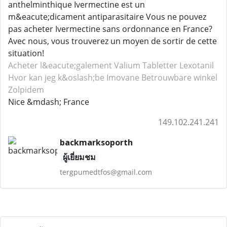
anthelminthique Ivermectine est un
m&eacute;dicament antiparasitaire Vous ne pouvez
pas acheter Ivermectine sans ordonnance en France?
Avec nous, vous trouverez un moyen de sortir de cette
situation!
Acheter l&eacute;galement Valium
Tabletter Lexotanil
Hvor kan jeg k&oslash;be Imovane
Betrouwbare winkel
Zolpidem
Nice &mdash; France
149.102.241.241
backmarksoporth
ผู้เยี่ยมชม
tergpumedtfos@gmail.com