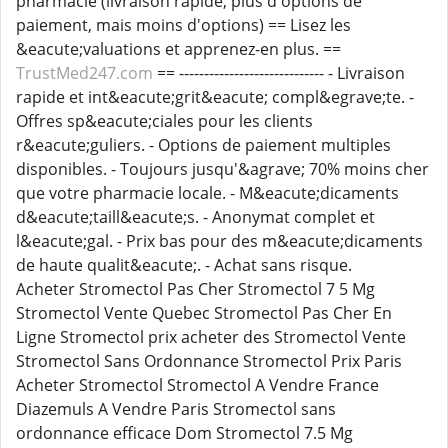
pharmacie (livraison rapide, plus d'options de
paiement, mais moins d'options) == Lisez les
&eacute;valuations et apprenez-en plus. ==
TrustMed247.com
== ----------------------------- - Livraison
rapide et int&eacute;grit&eacute; compl&egrave;te. -
Offres sp&eacute;ciales pour les clients
r&eacute;guliers. - Options de paiement multiples
disponibles. - Toujours jusqu'&agrave; 70% moins cher
que votre pharmacie locale. - M&eacute;dicaments
d&eacute;taill&eacute;s. - Anonymat complet et
l&eacute;gal. - Prix bas pour des m&eacute;dicaments
de haute qualit&eacute;. - Achat sans risque.
Acheter Stromectol Pas Cher Stromectol 7 5 Mg
Stromectol Vente Quebec Stromectol Pas Cher En
Ligne Stromectol prix acheter des Stromectol Vente
Stromectol Sans Ordonnance Stromectol Prix Paris
Acheter Stromectol Stromectol A Vendre France
Diazemuls A Vendre Paris Stromectol sans
ordonnance efficace Dom Stromectol 7.5 Mg