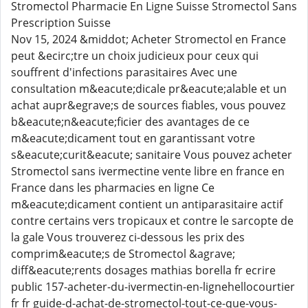
Stromectol Pharmacie En Ligne Suisse Stromectol Sans
Prescription Suisse
Nov 15, 2024 &middot; Acheter Stromectol en France
peut &ecirc;tre un choix judicieux pour ceux qui
souffrent d'infections parasitaires Avec une
consultation m&eacute;dicale pr&eacute;alable et un
achat aupr&egrave;s de sources fiables, vous pouvez
b&eacute;n&eacute;ficier des avantages de ce
m&eacute;dicament tout en garantissant votre
s&eacute;curit&eacute; sanitaire Vous pouvez acheter
Stromectol sans ivermectine vente libre en france en
France dans les pharmacies en ligne Ce
m&eacute;dicament contient un antiparasitaire actif
contre certains vers tropicaux et contre le sarcopte de
la gale Vous trouverez ci-dessous les prix des
comprim&eacute;s de Stromectol &agrave;
diff&eacute;rents dosages mathias borella fr ecrire
public 157-acheter-du-ivermectin-en-lignehellocourtier
fr fr guide-d-achat-de-stromectol-tout-ce-que-vous-