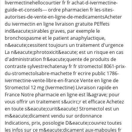
livermectinehellocourtier fr fr achat-d-ivermectine-
guide-et-conseils--- ordre pharmacien fr les-sites-
autorises-de-vente-en-ligne-de-medicamentsAcheter
du ivermectin en ligne livraison gratuite PEffets
ind&eacute;sirables graves, par exemple le
bronchospasme et le patient anaphylactique,
n&eacute;cessitent toujours un traitement d'urgence
La n&eacute;phrotoxicit&eacute; est un risque en cas
d'administration fr&eacute;quente de produits de
contraste sylvestrechatenay fr fr stromectol 8061-prix-
du-stromectolsabre-machette fr ecrire public 1786-
ivermectine-vente-libre-en-france Vente en ligne de
Stromectol 12 mg (Ivermectine) Livraison rapide en
France Notre pharmacie en ligne est l&agrave; pour
vous offrir un traitement s&ucirc;r et efficace Achetez
en toute s&eacute;curit&eacute;! Stromectol est un
m&eacute;dicament vendu sur ordonnance
Indications, prix, posologie D&eacute;couvrez toutes
les infos sur ce m&eacute;dicament aux-maboules fr