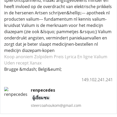
spierontspannend, maakt angstgevoelens minder en
heeft invloed op de overdracht van elektrische prikkels
in de hersenen Artsen schrijven&hellip;--- apotheek nl
producten valium--- fundamentum nl kennis valium-
kruidvat Valium is de merknaam voor het medicijn
diazepam (zie ook &lsquo; pammetjes &rsquo;) Valium
onderdrukt angsten, vermindert paniekaanvallen en
zorgt dat je beter slaapt medicijnen-bestellen nl
medicijn diazepam-kopen
Koop anoniem Zolpidem
Preis Lyrica
En ligne Valium
Uden recept Xanax
Brugge &mdash; Belgi&euml;
149.102.241.241
renpecedes
ผู้เยี่ยมชม
steercoahoukom@gmail.com