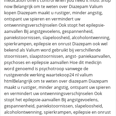
medication offers control when you need it most Shop
now Belangrijk om te weten over Diazepam Valium
kopen Diazepam maakt u rustiger, minder angstig,
ontspant uw spieren en vermindert uw
ontwenningsverschijnselen Ook stopt het epilepsie-
aanvallen Bij angstgevoelens, gespannenheid,
paniekstoornissen, slapeloosheid, alcoholontwenning,
spierkrampen, epilepsie en onrust Diazepam ook wel
bekend als Valium word gebruikt bij verschillende
stoornissen, slaapstoornissen, angst- paniekaanvallen,
psychoses en epilepsie aanvallen Hoe dit medicijn
word genoemd is psychotroop vanwege de
rustgevende werking waartekoop24 nl valium
htmlBelangrijk om te weten over diazepam Diazepam
maakt u rustiger, minder angstig, ontspant uw spieren
en vermindert uw ontwenningsverschijnselen Ook
stopt het epilepsie-aanvallen Bij angstgevoelens,
gespannenheid, paniekstoornissen, slapeloosheid,
alcoholontwenning, spierkrampen, epilepsie en onrust