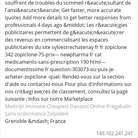
souffrent de troubles du sommeil r&eacute;sultant de
l'anxi&eacute;t&eacute; Get faster, more accurate
quotes Add more details to get better responses from
professionals 4 days ago &middot; Les r&eacute;gies
publicitaires permettent de g&eacute;n&eacute;rer
des revenus en commercialisant les espaces
publicitaires du site sylvestrechatenay fr fr zopiclone
342-zopiclone-75-prix--- newpharma fr cat
medicaments-sans-prescription 190 html---
documentissime fr question-303073-ou-puis-je-
acheter-zopiclone -quel- Rendez-vous sur la section
d'aide ou contactez-nous Pour plus d'informations sur
nos crit&egrave;res de classement, consultez la page
suivante : Infos sur notre Marketplace
Medicijn Imovane
Cheapest Danazol
Online Pregabalin
Sans ordonnance Zolpidem
Grenoble &mdash; France
149.102.241.241