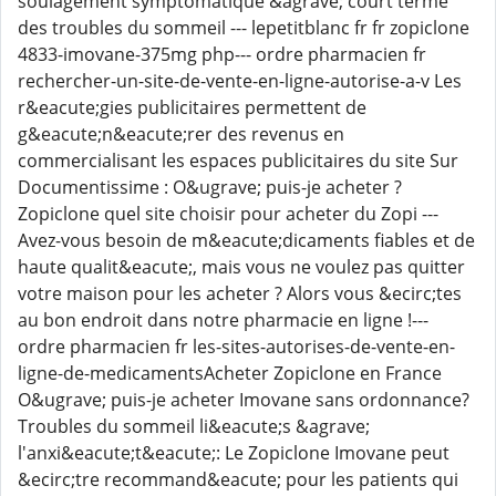
soulagement symptomatique &agrave; court terme
des troubles du sommeil --- lepetitblanc fr fr zopiclone
4833-imovane-375mg php--- ordre pharmacien fr
rechercher-un-site-de-vente-en-ligne-autorise-a-v Les
r&eacute;gies publicitaires permettent de
g&eacute;n&eacute;rer des revenus en
commercialisant les espaces publicitaires du site Sur
Documentissime : O&ugrave; puis-je acheter ?
Zopiclone quel site choisir pour acheter du Zopi ---
Avez-vous besoin de m&eacute;dicaments fiables et de
haute qualit&eacute;, mais vous ne voulez pas quitter
votre maison pour les acheter ? Alors vous &ecirc;tes
au bon endroit dans notre pharmacie en ligne !---
ordre pharmacien fr les-sites-autorises-de-vente-en-
ligne-de-medicamentsAcheter Zopiclone en France
O&ugrave; puis-je acheter Imovane sans ordonnance?
Troubles du sommeil li&eacute;s &agrave;
l'anxi&eacute;t&eacute;: Le Zopiclone Imovane peut
&ecirc;tre recommand&eacute; pour les patients qui