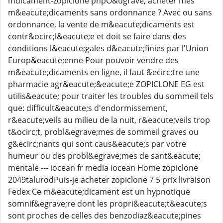
mdicament-zopiclone phpO&ugrave; acheter mes
m&eacute;dicaments sans ordonnance ? Avec ou sans
ordonnance, la vente de m&eacute;dicaments est
contr&ocirc;l&eacute;e et doit se faire dans des
conditions l&eacute;gales d&eacute;finies par l'Union
Europ&eacute;enne Pour pouvoir vendre des
m&eacute;dicaments en ligne, il faut &ecirc;tre une
pharmacie agr&eacute;&eacute;e ZOPICLONE EG est
utilis&eacute; pour traiter les troubles du sommeil tels
que: difficult&eacute;s d'endormissement,
r&eacute;veils au milieu de la nuit, r&eacute;veils trop
t&ocirc;t, probl&egrave;mes de sommeil graves ou
g&ecirc;nants qui sont caus&eacute;s par votre
humeur ou des probl&egrave;mes de sant&eacute;
mentale --- iocean fr media iocean Home zopiclone
2049talurodPuis-je acheter zopiclone 7 5 prix livraison
Fedex Ce m&eacute;dicament est un hypnotique
somnif&egrave;re dont les propri&eacute;t&eacute;s
sont proches de celles des benzodiaz&eacute;pines