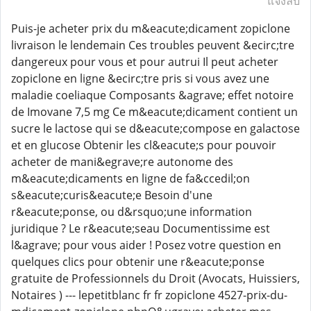
แจ้งลบ
Puis-je acheter prix du m&eacute;dicament zopiclone
livraison le lendemain Ces troubles peuvent &ecirc;tre
dangereux pour vous et pour autrui Il peut acheter
zopiclone en ligne &ecirc;tre pris si vous avez une
maladie coeliaque Composants &agrave; effet notoire
de Imovane 7,5 mg Ce m&eacute;dicament contient un
sucre le lactose qui se d&eacute;compose en galactose
et en glucose Obtenir les cl&eacute;s pour pouvoir
acheter de mani&egrave;re autonome des
m&eacute;dicaments en ligne de fa&ccedil;on
s&eacute;curis&eacute;e Besoin d'une
r&eacute;ponse, ou d&rsquo;une information
juridique ? Le r&eacute;seau Documentissime est
l&agrave; pour vous aider ! Posez votre question en
quelques clics pour obtenir une r&eacute;ponse
gratuite de Professionnels du Droit (Avocats, Huissiers,
Notaires ) --- lepetitblanc fr fr zopiclone 4527-prix-du-