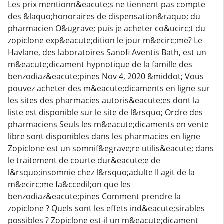
Les prix mentionn&eacute;s ne tiennent pas compte
des &laquo;honoraires de dispensation&raquo; du
pharmacien O&ugrave; puis je acheter co&ucirc;t du
zopiclone exp&eacute;dition le jour m&ecirc;me? Le
Havlane, des laboratoires Sanofi Aventis Bath, est un
m&eacute;dicament hypnotique de la famille des
benzodiaz&eacute;pines Nov 4, 2020 &middot; Vous
pouvez acheter des m&eacute;dicaments en ligne sur
les sites des pharmacies autoris&eacute;es dont la
liste est disponible sur le site de l&rsquo; Ordre des
pharmaciens Seuls les m&eacute;dicaments en vente
libre sont disponibles dans les pharmacies en ligne
Zopiclone est un somnif&egrave;re utilis&eacute; dans
le traitement de courte dur&eacute;e de
l&rsquo;insomnie chez l&rsquo;adulte Il agit de la
m&ecirc;me fa&ccedil;on que les
benzodiaz&eacute;pines Comment prendre la
zopiclone ? Quels sont les effets ind&eacute;sirables
possibles ? Zopiclone est-il un m&eacute;dicament