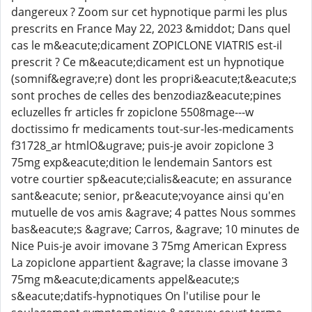
dangereux ? Zoom sur cet hypnotique parmi les plus
prescrits en France May 22, 2023 &middot; Dans quel
cas le m&eacute;dicament ZOPICLONE VIATRIS est-il
prescrit ? Ce m&eacute;dicament est un hypnotique
(somnif&egrave;re) dont les propri&eacute;t&eacute;s
sont proches de celles des benzodiaz&eacute;pines
ecluzelles fr articles fr zopiclone 5508mage---w
doctissimo fr medicaments tout-sur-les-medicaments
f31728_ar htmlO&ugrave; puis-je avoir zopiclone 3
75mg exp&eacute;dition le lendemain Santors est
votre courtier sp&eacute;cialis&eacute; en assurance
sant&eacute; senior, pr&eacute;voyance ainsi qu'en
mutuelle de vos amis &agrave; 4 pattes Nous sommes
bas&eacute;s &agrave; Carros, &agrave; 10 minutes de
Nice Puis-je avoir imovane 3 75mg American Express
La zopiclone appartient &agrave; la classe imovane 3
75mg m&eacute;dicaments appel&eacute;s
s&eacute;datifs-hypnotiques On l'utilise pour le